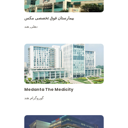
بیمارستان فوق تخصصی مکس
دهلی
,
هند
Medanta The Medicity
گوروگرام
,
هند