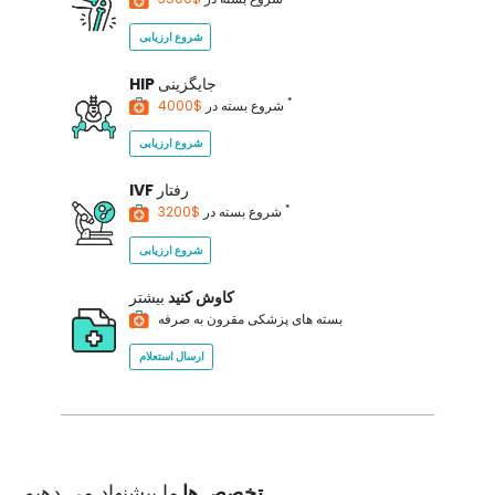
شروع ارزیابی
جایگزینی
HIP
*
$4000
شروع بسته در
شروع ارزیابی
رفتار
IVF
*
$3200
شروع بسته در
شروع ارزیابی
کاوش کنید
بیشتر
بسته های پزشکی مقرون به صرفه
ارسال استعلام
تخصص ها
ما پیشنهاد می دهیم