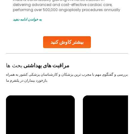
delivering advanced and cost-effective cardiac care,
performing over 500,000 angioplasty procedures annually
with a success rate exceeding 90%. Patients across the
به خواندن ادامه دهید
globe are searching for treatments like angioplasty and
stent placement in Indian hospitals, owing to the
combination of high-quality care and affordability.
Studies, such as one published
بیشتر کاوش کنید
Continue Reading
مراقبت های بهداشتی
بحث ها
بررسی و گفتگوی مهم با مجرب ترین پزشکان و کارشناسان پزشکی کشور به همراه
بازخورد بیماران در پلتفرم ما.