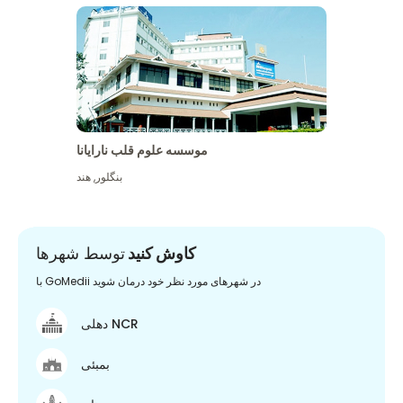
موسسه علوم قلب نارایانا
بنگلور
,
هند
کاوش کنید
توسط شهرها
با GoMedii در شهرهای مورد نظر خود درمان شوید
دهلی NCR
بمبئی