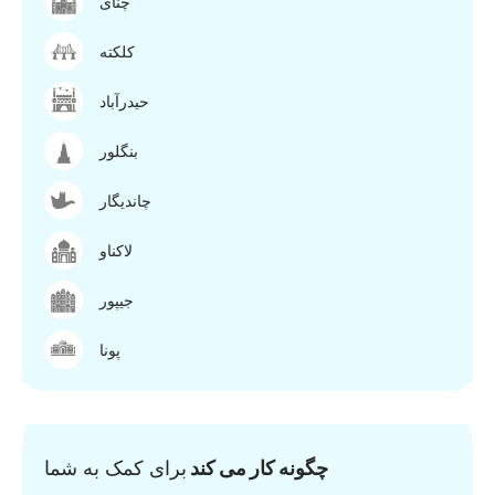
چنای
کلکته
حیدرآباد
بنگلور
چاندیگار
لاکناو
جیپور
پونا
چگونه کار می کند
برای کمک به شما