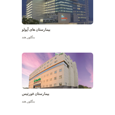
بیمارستان های آپولو
بنگلور
,
هند
بیشتر ببینید
بیمارستان فورتیس
بنگلور
,
هند