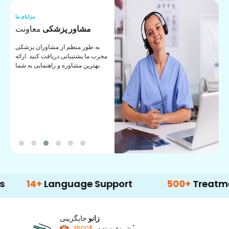
ما
مزایای ما
ا
مشاور پزشکی
معاونت
ن
به طور منظم از مشاوران پزشکی
ان
مجرب ما پشتیبانی دریافت کنید. ارائه
ی
بهترین مشاوره و راهنمایی به شما.
14+
Language Support
500+
Treatment Op
زانو
جایگزینی
*
$3500
شروع بسته در