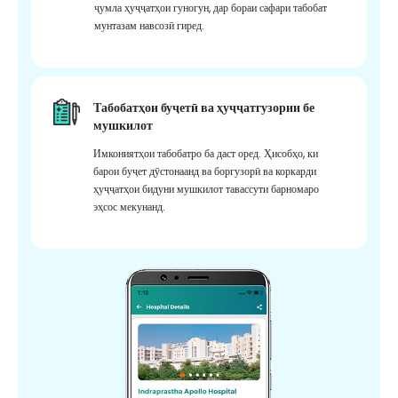
ҷумла ҳуҷҷатҳои гуногун, дар бораи сафари табобат
мунтазам навсозӣ гиред.
Табобатҳои буҷетӣ ва ҳуҷҷатгузории бе
мушкилот
Имкониятҳои табобатро ба даст оред. Ҳисобҳо, ки
барои буҷет дӯстонаанд ва боргузорӣ ва коркарди
ҳуҷҷатҳои бидуни мушкилот тавассути барномаро
эҳсос мекунанд.