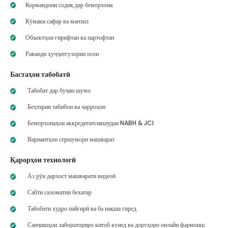
Кормандони содиқ дар беморхона
Кӯмаки сафар ва манзил
Объектҳои гирифтан ва партофтан
Раванди ҳуҷҷатгузории осон
Бастаҳои табобатӣ
Табобат дар буҷаи шумо
Беҳтарин табибон ва ҷарроҳон
Беморхонаҳои аккредитатсияшудаи NABH & JCI
Вариантҳои сершумори машварат
Қарорҳои технологӣ
Аз рӯи дархост машварати видеоӣ
Сабти саломатии бехатар
Табобати худро пайгирӣ ва ба нақша гиред
Санҷишҳои лабораториро китоб кунед ва доруҳоро онлайн фармоиш