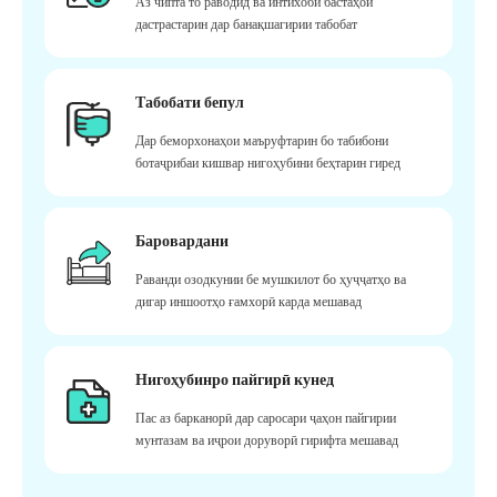
Аз чипта то раводид ва интихоби бастаҳои
дастрастарин дар банақшагирии табобат
Табобати бепул
Дар беморхонаҳои маъруфтарин бо табибони
ботаҷрибаи кишвар нигоҳубини беҳтарин гиред
Баровардани
Раванди озодкунии бе мушкилот бо ҳуҷҷатҳо ва
дигар иншоотҳо ғамхорӣ карда мешавад
Нигоҳубинро пайгирӣ кунед
Пас аз барканорӣ дар саросари ҷаҳон пайгирии
мунтазам ва иҷрои доруворӣ гирифта мешавад