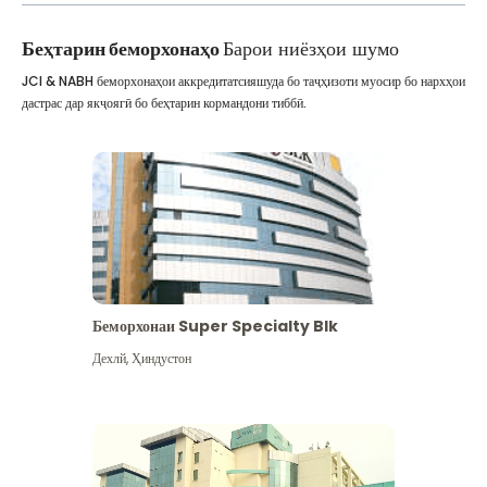
Беҳтарин беморхонаҳо
Барои ниёзҳои шумо
JCI & NABH беморхонаҳои аккредитатсияшуда бо таҷҳизоти муосир бо нархҳои
дастрас дар якҷоягӣ бо беҳтарин кормандони тиббӣ.
Беморхонаи Super Specialty Blk
Дехлй
,
Ҳиндустон