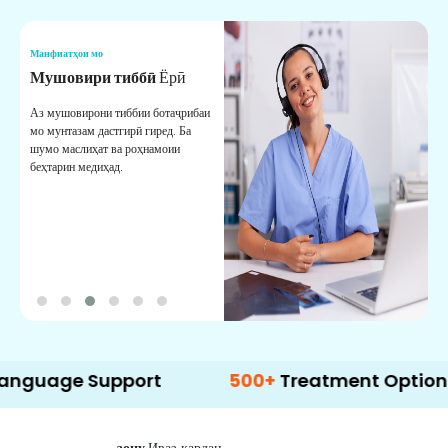
Манфиатҳои мо
М
Мушовири тиббӣ
Ёрӣ
В
М
Аз мушовирони тиббии ботаҷрибаи
мо мунтазам дастгирӣ гиред. Ба
М
шумо маслиҳат ва роҳнамоии
б
беҳтарин медиҳад.
д
б
 Support
500+
Treatment Options