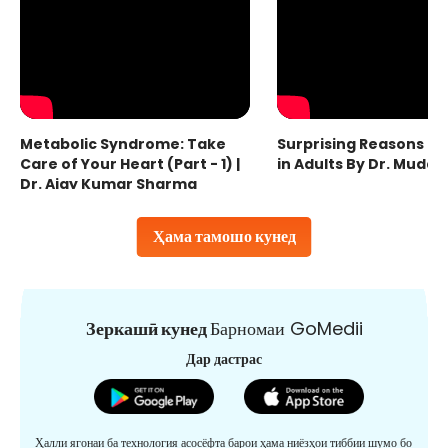
Metabolic Syndrome: Take
Surprising Reasons fo
Care of Your Heart (Part - 1) |
in Adults By Dr. Mudas
Dr. Ajay Kumar Sharma
Ҳама тамошо кунед
Зеркашӣ кунед
Барномаи GoMedii
Дар дастрас
Ҳалли ягонаи ба технология асосёфта барои ҳама ниёзҳои тиббии шумо бо