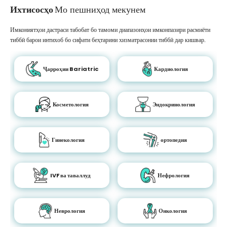
Ихтисосҳо
Мо пешниҳод мекунем
Имкониятҳои дастраси табобат бо тамоми диапазонҳои имконпазири расмиёти
тиббӣ барои интихоб бо сифати беҳтарини хизматрасонии тиббӣ дар кишвар.
Ҷарроҳии Bariatric
Кардиология
Косметология
Эндокринология
Гинекология
ортопедия
IVF ва таваллуд
Нефрология
Неврология
Онкология