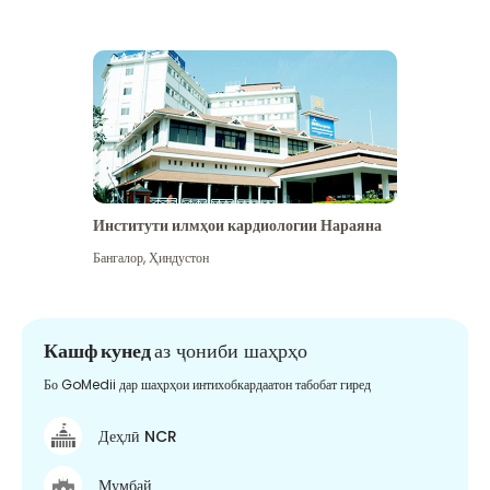
Институти илмҳои кардиологии Нараяна
Бангалор
,
Ҳиндустон
Кашф кунед
аз ҷониби шаҳрҳо
Бо GoMedii дар шаҳрҳои интихобкардаатон табобат гиред
Деҳлӣ NCR
Мумбай