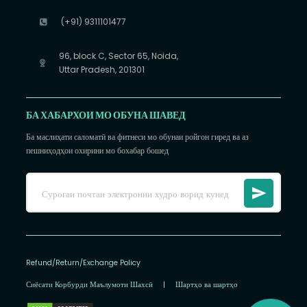
(+91) 9311101477
96, block C, Sector 65, Noida,
Uttar Pradesh, 201301
БА ХАБАРХОИ МО ОБУНА ШАВЕД
Ба маслиҳати саломатӣ ва фитнеси мо обунаи ройгон гиред ва аз
пешниҳодҳои охирини мо бохабар бошед
Refund/Return/Exchange Policy
Сиёсати Корбурди Маълумоти Шахсӣ
|
Шартҳо ва шартҳо