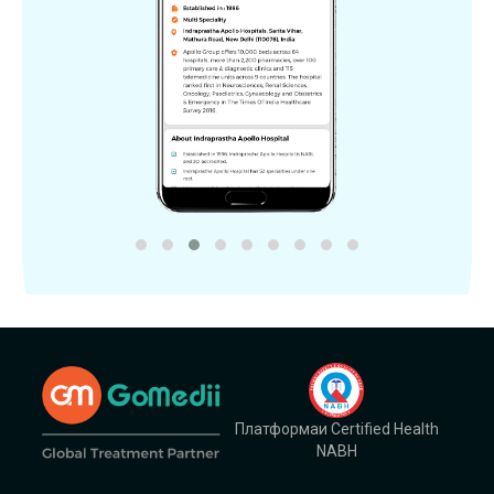
Платформаи Certified Health
NABH