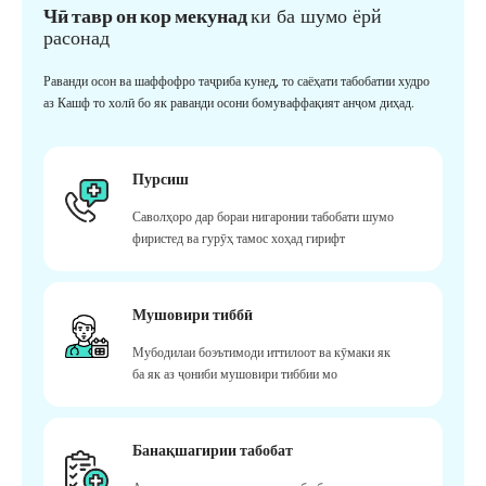
Чӣ тавр он кор мекунад
ки ба шумо ёрй
расонад
Раванди осон ва шаффофро таҷриба кунед, то саёҳати табобатии худро
аз Кашф то холӣ бо як раванди осони бомуваффақият анҷом диҳад.
Пурсиш
Саволҳоро дар бораи нигаронии табобати шумо
фиристед ва гурӯҳ тамос хоҳад гирифт
Мушовири тиббӣ
Мубодилаи боэътимоди иттилоот ва кӯмаки як
ба як аз ҷониби мушовири тиббии мо
Банақшагирии табобат