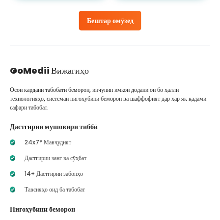
Бештар омӯзед
GoMedii
Вижагиҳо
Осон кардани табобати беморон, инчунин имкон додани он бо ҳалли
технологияҳо, системаи нигоҳубини беморон ва шаффофият дар ҳар як қадами
сафари табобат.
Дастгирии мушовири тиббӣ
24x7* Мавҷудият
Дастгирии занг ва сӯҳбат
14+ Дастгирии забонҳо
Тавсияҳо оид ба табобат
Нигоҳубини беморон