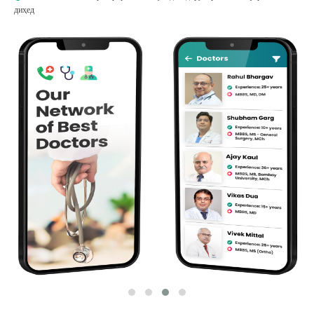
диҳед