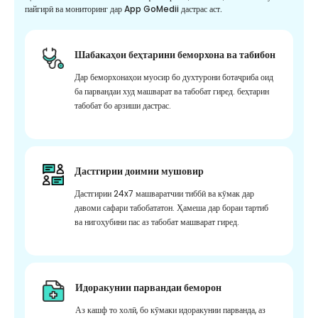
пайгирӣ ва мониторинг дар App GoMedii дастрас аст.
Шабакаҳои беҳтарини беморхона ва табибон
Дар беморхонаҳои муосир бо духтурони ботаҷриба оид
ба парвандаи худ машварат ва табобат гиред. беҳтарин
табобат бо арзиши дастрас.
Дастгирии доимии мушовир
Дастгирии 24x7 машваратчии тиббӣ ва кӯмак дар
давоми сафари табобататон. Ҳамеша дар бораи тартиб
ва нигоҳубини пас аз табобат машварат гиред.
Идоракунии парвандаи беморон
Аз кашф то холӣ, бо кӯмаки идоракунии парванда, аз