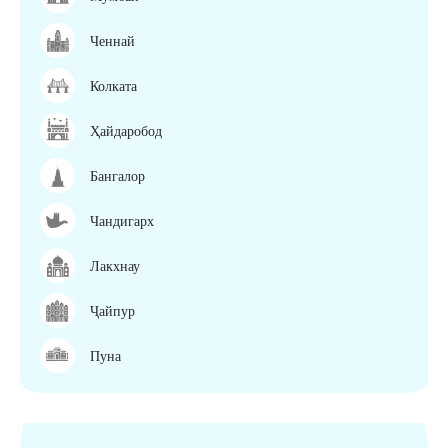
Ченнай
Колката
Ҳайдаробод
Бангалор
Чандигарх
Лакхнау
Ҷайпур
Пуна