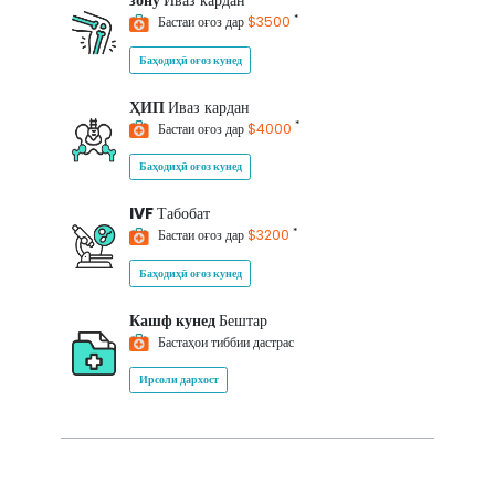
зону
Иваз кардан
*
Бастаи оғоз дар
$3500
Баҳодиҳӣ оғоз кунед
ҲИП
Иваз кардан
*
Бастаи оғоз дар
$4000
Баҳодиҳӣ оғоз кунед
IVF
Табобат
*
Бастаи оғоз дар
$3200
Баҳодиҳӣ оғоз кунед
Кашф кунед
Бештар
Бастаҳои тиббии дастрас
Ирсоли дархост