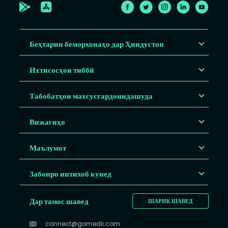
Беҳтарин беморхонаҳо дар Ҳиндустон
Ихтисосҳои тиббӣ
Табобатҳои махсусгардонидашуда
Вижагиҳо
Маълумот
Забонро интихоб кунед
Дар тамос шавед
ШАРИК ШАВЕД
connect@gomedii.com