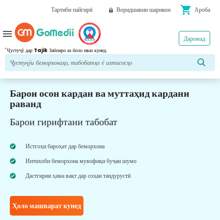
shopping_cart
Тартиби пайгирӣ
Воридшавии шарикон
Ароба
menu
Даромад
*
Ҷустуҷӯ дар
Tajik
Забонро аз боло иваз кунед.
Барои осон кардан ва муттаҳид кардани
раванд
Барои гирифтани табобат
Истгоҳи бароҳат дар беморхона
Интихоби беморхона мувофиқи буҷаи шумо
Дастгирии ҳама вақт дар соҳаи тандурустӣ
Ҳоло машварат кунед