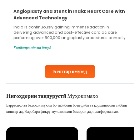
5 Essential Steps for Effective Human Sperm
Collection and Processing Methods
Human sperm collection and processing are critical steps
in advanced reproductive techniques like In Vitro
Fertilization (IVF) and intrauterine insemination (IUI). These
methods enable medical professionals to tackle fertility
Хонданро идома диҳед
challenges and help couples achieve their dream of
parenthood. Skilled technicians collect sperm using
specialized procedures to ensure optimal quality. Once
collected, they process the
Бештар омӯзед
Continue Reading
Нигоҳдории тандурустӣ
Муҳокимаҳо
Баррасиҳо ва баҳсҳои муҳим бо табибони ботаҷриба ва коршиносони тиббии
кишвар дар баробари фикру мулоҳизаҳои беморон дар платформаи мо.