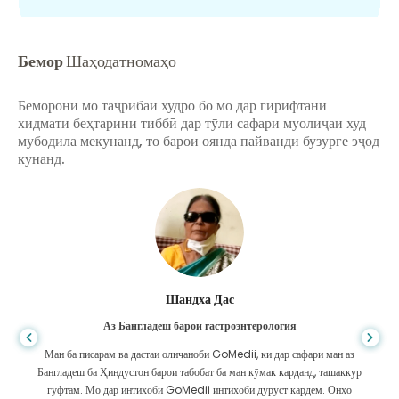
Бемор
Шаҳодатномаҳо
Беморони мо таҷрибаи худро бо мо дар гирифтани
хидмати беҳтарини тиббӣ дар тӯли сафари муолиҷаи худ
мубодила мекунанд, то барои оянда пайванди бузурге эҷод
кунанд.
Шандха Дас
Аз Бангладеш барои гастроэнтерология
Ман ба писарам ва дастаи олиҷаноби GoMedii, ки дар сафари ман аз
Бангладеш ба Ҳиндустон барои табобат ба ман кӯмак карданд, ташаккур
гуфтам. Мо дар интихоби GoMedii интихоби дуруст кардем. Онҳо