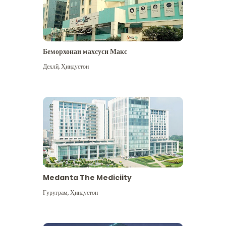
Беморхонаи махсуси Макс
Дехлй
,
Ҳиндустон
Medanta The Mediciity
Гуруграм
,
Ҳиндустон