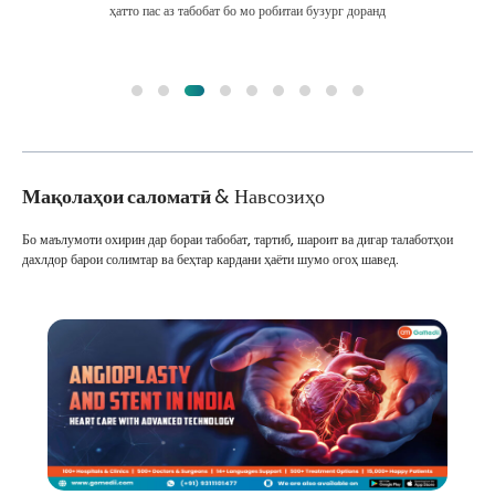
ҳатто пас аз табобат бо мо робитаи бузург доранд
Мақолаҳои саломатӣ
& Навсозиҳо
Бо маълумоти охирин дар бораи табобат, тартиб, шароит ва дигар талаботҳои
дахлдор барои солимтар ва беҳтар кардани ҳаёти шумо огоҳ шавед.