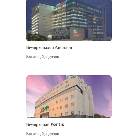
Беморхонаҳои Аполлон
Бангалор
,
Ҳиндустон
Бештар дидан
Беморхонаи Fortis
Бангалор
,
Ҳиндустон