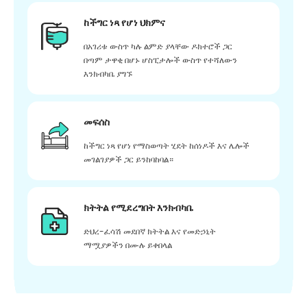
ከችግር ነጻ የሆነ ህክምና
በአገሪቱ ውስጥ ካሉ ልምድ ያላቸው ዶክተሮች ጋር
በጣም ታዋቂ በሆኑ ሆስፒታሎች ውስጥ የተሻለውን
እንክብካቤ ያግኙ
መፍሰስ
ከችግር ነጻ የሆነ የማስወጣት ሂደት ከሰነዶች እና ሌሎች
መገልገያዎች ጋር ይንከባከባል።
ክትትል የሚደረግበት እንክብካቤ
ድህረ-ፈሳሽ መደበኛ ክትትል እና የመድኃኒት
ማሟያዎችን በሙሉ ይቀበላል