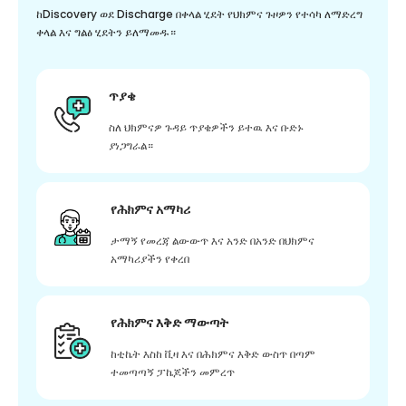
ከDiscovery ወደ Discharge በቀላል ሂደት የህክምና ጉዞዎን የተሳካ ለማድረግ
ቀላል እና ግልፅ ሂደትን ይለማመዱ።
ጥያቄ
ስለ ህክምናዎ ጉዳይ ጥያቄዎችን ይተዉ እና ቡድኑ
ያነጋግራል።
የሕክምና አማካሪ
ታማኝ የመረጃ ልውውጥ እና አንድ በአንድ በህክምና
አማካሪያችን የቀረበ
የሕክምና እቅድ ማውጣት
ከቲኬት እስከ ቪዛ እና በሕክምና እቅድ ውስጥ በጣም
ተመጣጣኝ ፓኬጆችን መምረጥ