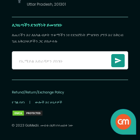
Uttar Pradesh, 201301
ለጋዜጣችን ደንበኝነት ይመዝገቡ
ለጤናችን እና ለአካል ብቃት ጥቆማችን ነፃ የደንበኝነት ምዝገባን ያግኙ እና ከቅርብ
ጊዜ አቅርቦቶቻችን ጋር ይከታተሉ
Refund/Return/Exchange Policy
የ ግል የሆነ
|
ውሎች እና ሁኔታዎች
© 2023 GoMedii. መብቱ በህግ የተጠበቀ ነው