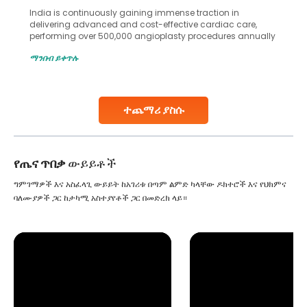
India is continuously gaining immense traction in
delivering advanced and cost-effective cardiac care,
performing over 500,000 angioplasty procedures annually
with a success rate exceeding 90%. Patients across the
ማንበብ ይቀጥሉ
globe are searching for treatments like angioplasty and
stent placement in Indian hospitals, owing to the
combination of high-quality care and affordability.
Studies, such as one published
ተጨማሪ ያስሱ
Continue Reading
የጤና ጥበቃ
ውይይቶች
ግምገማዎች እና አስፈላጊ ውይይት ከአገሪቱ በጣም ልምድ ካላቸው ዶክተሮች እና የህክምና
ባለሙያዎች ጋር ከታካሚ አስተያየቶች ጋር በመድረክ ላይ።