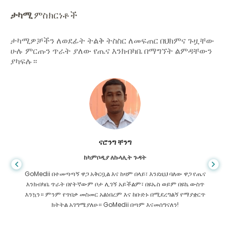
ታካሚ
ምስክርነቶች
ታካሚዎቻችን ለወደፊት ትልቅ ትስስር ለመፍጠር በህክምና ጉዟቸው
ሁሉ ምርጡን ጥራት ያለው የጤና እንክብካቤ በማግኘት ልምዳቸውን
ያካፍሉ።
ሻንዳ ዳስ
ከባንግላዴሽ ለጂስትሮኢንትሮሎጂ
ከባንግላዲሽ ወደ ህንድ እንድታከም የረዳኝን ልጄን እና ጎሜዲ የተባለውን ድንቅ
ቡድን አመሰግናለው። GoMedii ን በመምረጥ ረገድ ትክክለኛውን ምርጫ
አድርገናል። ከህክምና በኋላም ቢሆን ከእኛ ጋር ትልቅ ትስስር አላቸው።