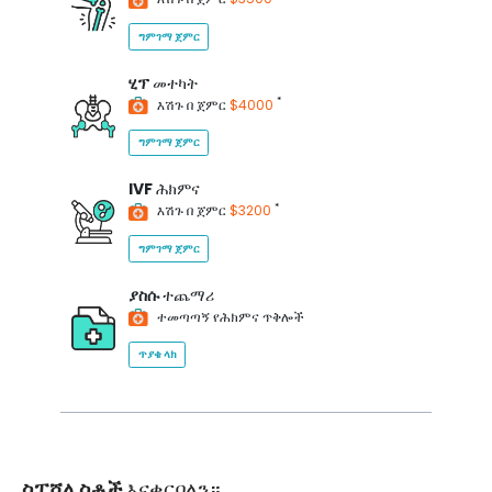
ግምገማ ጀምር
ሂፕ
መተካት
*
እሽጉ በ ጀምር
$4000
ግምገማ ጀምር
IVF
ሕክምና
*
እሽጉ በ ጀምር
$3200
ግምገማ ጀምር
ያስሱ
ተጨማሪ
ተመጣጣኝ የሕክምና ጥቅሎች
ጥያቄ ላክ
ስፔሻሊስቶች
እናቀርባለን።