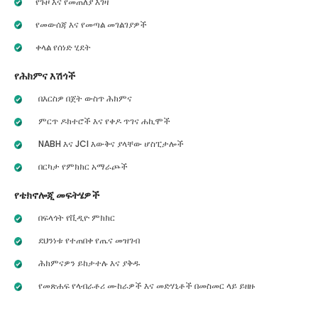
የጉዞ እና የመጠለያ እገዛ
የመውሰጃ እና የመጣል መገልገያዎች
ቀላል የሰነድ ሂደት
የሕክምና እሽጎች
በእርስዎ በጀት ውስጥ ሕክምና
ምርጥ ዶክተሮች እና የቀዶ ጥገና ሐኪሞች
NABH እና JCI እውቅና ያላቸው ሆስፒታሎች
በርካታ የምክክር አማራጮች
የቴክኖሎጂ መፍትሄዎች
በፍላጎት የቪዲዮ ምክክር
ደህንነቱ የተጠበቀ የጤና መዝገብ
ሕክምናዎን ይከታተሉ እና ያቅዱ
የመጽሐፍ የላብራቶሪ ሙከራዎች እና መድሃኒቶች በመስመር ላይ ይዘዙ