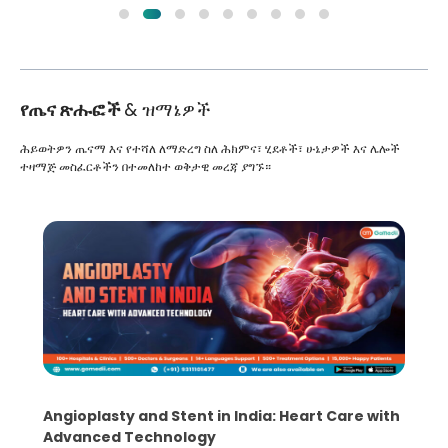
የጤና ጽሑፎች
& ዝማኔዎች
ሕይወትዎን ጤናማ እና የተሻለ ለማድረግ ስለ ሕክምና፣ ሂደቶች፣ ሁኔታዎች እና ሌሎች
ተዛማጅ መስፈርቶችን በተመለከተ ወቅታዊ መረጃ ያግኙ።
Angioplasty and Stent in India: Heart Care with
Advanced Technology