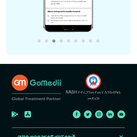
NABH የተረጋገጠ የጤና እንክብካቤ
መድረክ
በህንድ ውስጥ ከፍተኛ ሆስፒታሎች