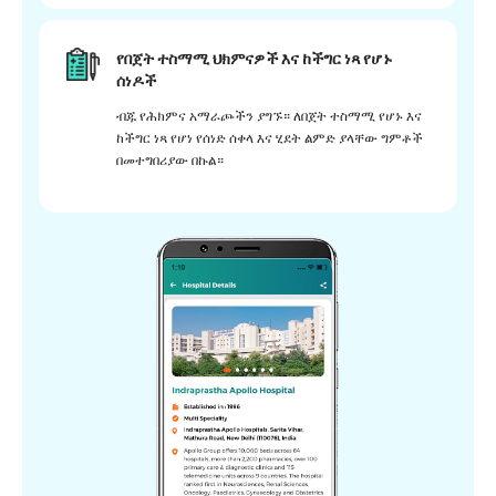
የበጀት ተስማሚ ህክምናዎች እና ከችግር ነጻ የሆኑ
ሰነዶች
ብጁ የሕክምና አማራጮችን ያግኙ። ለበጀት ተስማሚ የሆኑ እና
ከችግር ነጻ የሆነ የሰነድ ሰቀላ እና ሂደት ልምድ ያላቸው ግምቶች
በመተግበሪያው በኩል።