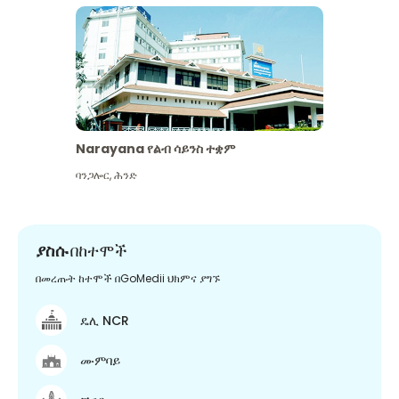
Narayana የልብ ሳይንስ ተቋም
ባንጋሎር
,
ሕንድ
ያስሱ
በከተሞች
በመረጡት ከተሞች በGoMedii ህክምና ያግኙ
ዴሊ NCR
ሙምባይ