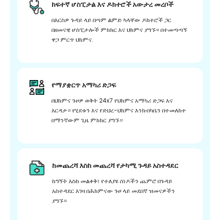
ከፍተኛ ሆስፒታል እና ዶክተሮች አውታረ መረቦች
በእርስዎ ጉዳይ ላይ በጣም ልምድ ካላቸው ዶክተሮች ጋር
በዘመናዊ ሆስፒታሎች ምክክር እና ህክምና ያግኙ። በተመጣጣኝ
ዋጋ ምርጥ ህክምና.
የማያቋርጥ አማካሪ ድጋፍ
በህክምና ጉዞዎ ወቅት 24x7 የህክምና አማካሪ ድጋፍ እና
እርዳታ። የሂደቱን እና የድህረ-ህክምና እንክብካቤን በተመለከተ
በማንኛውም ጊዜ ምክክር ያግኙ።
ከመጨረሻ እስከ መጨረሻ የታካሚ ጉዳይ አስተዳደር
ከግኝት እስከ መልቀቅ፣ የተለያዩ ሰነዶችን ጨምሮ በጉዳይ
አስተዳደር እገዛ በሕክምናው ጉዞ ላይ መደበኛ ዝመናዎችን
ያግኙ።