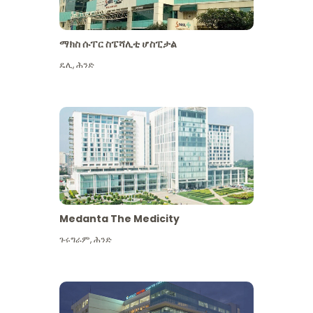
ማክስ ሱፐር ስፔሻሊቲ ሆስፒታል
ዴሊ
,
ሕንድ
Medanta The Medicity
ጉሩግራም
,
ሕንድ