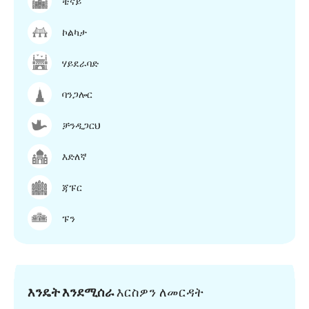
ቼናይ
ኮልካታ
ሃይደራባድ
ባንጋሎር
ቻንዲጋርህ
እድለኛ
ጃፑር
ፑን
እንዴት እንደሚሰራ
እርስዎን ለመርዳት