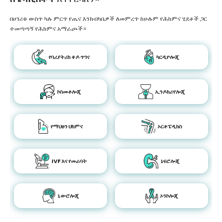
በሀገሪቱ ውስጥ ካሉ ምርጥ የጤና እንክብካቤዎች ለመምረጥ ከሁሉም የሕክምና ሂደቶች ጋር
ተመጣጣኝ የሕክምና አማራጮች።
የባሪያትሪክ ቀዶ ጥገና
ካርዲዮሎጂ
ኮስመቶሎጂ
ኢንዶክሪኖሎጂ
የማህፀን ህክምና
ኦርቶፔዲክስ
IVF እና የመራባት
ኔፍሮሎጂ
ኒውሮሎጂ
ኦንኮሎጂ