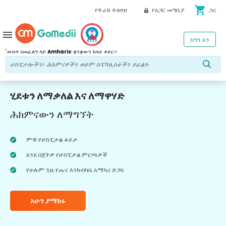
shopping_cart
የትራክ ትዕዛዝ
የአጋር መግቢያ
ጋሪ
menu
ስግን እን
*
ውስጥ በመፈለግ ላይ
Amharic
ቋንቋውን ከላይ ቀይር።
ሂደቱን ለማቃለል እና ለማዋሃድ
ሕክምናውን ለማግኘት
ምቹ የሆስፒታል ቆይታ
እንደ በጀትዎ የሆስፒታል ምርጫዎች
የሁሉም ጊዜ የጤና እንክብካቤ አማካሪ ድጋፍ
አሁን ያማክሩ