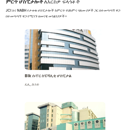
ምርጥ ሆስፒታሎች
ለእርስዎ ፍላጎቶች
JCI እና NABH የታወቁ ሆስፒታሎች ከምርጥ የህክምና ባለሙያዎች ጋር በተመጣጣኝ ዋጋ
በተመጣጣኝ ዋጋ የሚገኙ ዘመናዊ መገልገያዎች።
Blk ሱፐር ስፔሻሊቲ ሆስፒታል
ዴሊ
,
ሕንድ