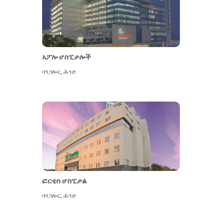
አፖሎ ሆስፒታሎች
ባንጋሎር
,
ሕንድ
ተጨማሪ ይመልከቱ
ፎርቲስ ሆስፒታል
ባንጋሎር
,
ሕንድ