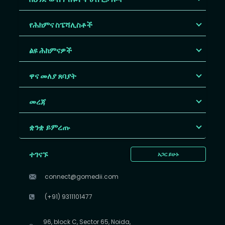
የሕክምና ስፔሻሊስቶች
ልዩ ሕክምናዎች
ዋና መለያ ጸባያት
መረጃ
ቋንቋ ይምረጡ
ተገናኙ
አጋር ይሁኑ
connect@gomedii.com
(+91) 9311101477
96, block C, Sector 65, Noida,