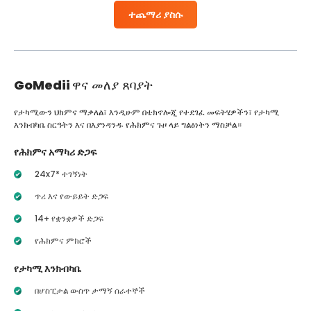
ተጨማሪ ያስሱ
GoMedii
ዋና መለያ ጸባያት
የታካሚውን ህክምና ማቃለል፣ እንዲሁም በቴክኖሎጂ የተደገፈ መፍትሄዎችን፣ የታካሚ
እንክብካቤ ስርዓትን እና በእያንዳንዱ የሕክምና ጉዞ ላይ ግልፅነትን ማስቻል።
የሕክምና አማካሪ ድጋፍ
24x7* ተገኝነት
ጥሪ እና የውይይት ድጋፍ
14+ የቋንቋዎች ድጋፍ
የሕክምና ምክሮች
የታካሚ እንክብካቤ
በሆስፒታል ውስጥ ታማኝ ሰራተኞች