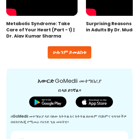
Metabolic Syndrome: Take
Surprising Reasons fo
Care of Your Heart (Part - 1) |
in Adults By Dr. Mudas
Dr. Ajay Kumar Sharma
ሁሉንም ይመልከቱ
አውርድ
GoMedii መተግበሪያ
በ ላይ ይገኛል።
በGoMedii መተግበሪያ ላይ ባለው ክትትል እና ክትትል ለሁሉም የህክምና ፍላጎቶችዎ
በቴክኖሎጂ የሚመራ የአንድ ጊዜ መፍትሄ።