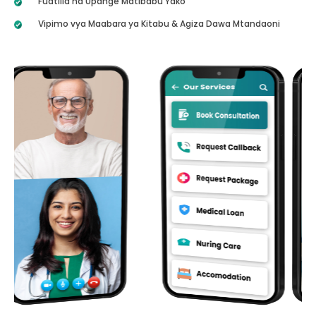
Fuatilia na Upange Matibabu Yako
Vipimo vya Maabara ya Kitabu & Agiza Dawa Mtandaoni