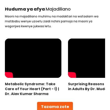
Huduma ya afya
Majadiliano
Maoni na majadiliano muhimu na madaktari na wataalam wa
matibabu wenye uzoefu zaidi nchini pamoja na maoni ya
wagonjwa kwenye jukwaa letu.
Metabolic Syndrome: Take
Surprising Reasons fo
Care of Your Heart (Part - 1) |
in Adults By Dr. Mudas
Dr. Ajay Kumar Sharma
Tazama zote