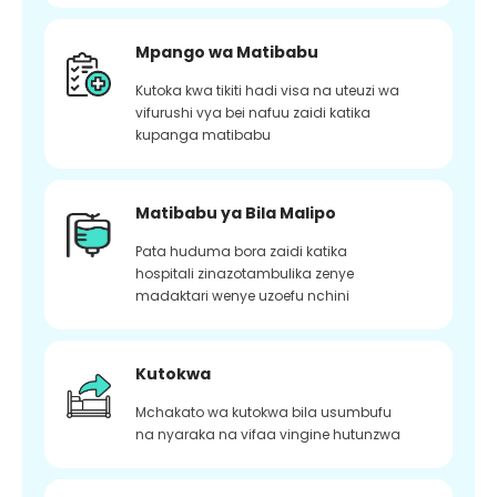
Mpango wa Matibabu
Kutoka kwa tikiti hadi visa na uteuzi wa
vifurushi vya bei nafuu zaidi katika
kupanga matibabu
Matibabu ya Bila Malipo
Pata huduma bora zaidi katika
hospitali zinazotambulika zenye
madaktari wenye uzoefu nchini
Kutokwa
Mchakato wa kutokwa bila usumbufu
na nyaraka na vifaa vingine hutunzwa