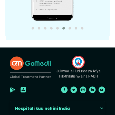
Jukwaa la Huduma ya Afya
lililothibitishwa na NABH
Hospitali kuu nchini India