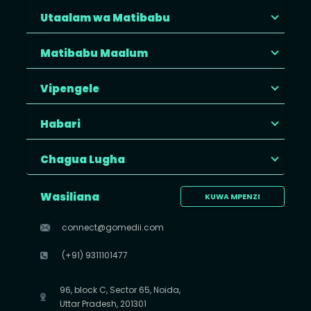
Utaalam wa Matibabu
Matibabu Maalum
Vipengele
Habari
Chagua Lugha
Wasiliana
KUWA MPENZI
connect@gomedii.com
(+91) 9311101477
96, block C, Sector 65, Noida,
Uttar Pradesh, 201301