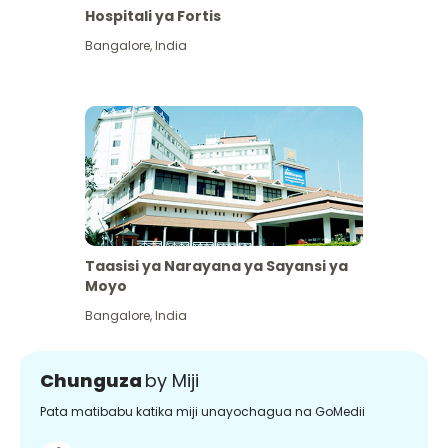
Hospitali ya Fortis
Bangalore
,
India
Taasisi ya Narayana ya Sayansi ya
Moyo
Bangalore
,
India
Chunguza
by Miji
Pata matibabu katika miji unayochagua na GoMedii