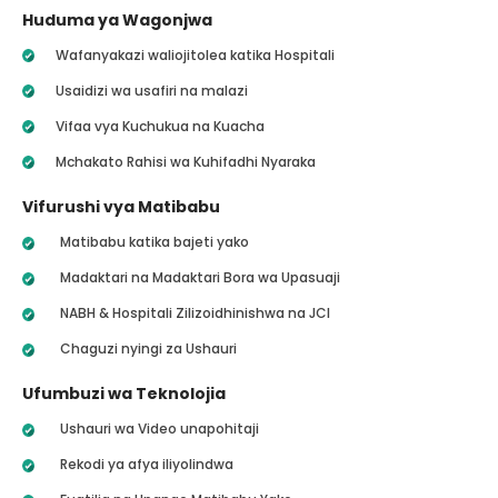
Huduma ya Wagonjwa
Wafanyakazi waliojitolea katika Hospitali
Usaidizi wa usafiri na malazi
Vifaa vya Kuchukua na Kuacha
Mchakato Rahisi wa Kuhifadhi Nyaraka
Vifurushi vya Matibabu
Matibabu katika bajeti yako
Madaktari na Madaktari Bora wa Upasuaji
NABH & Hospitali Zilizoidhinishwa na JCI
Chaguzi nyingi za Ushauri
Ufumbuzi wa Teknolojia
Ushauri wa Video unapohitaji
Rekodi ya afya iliyolindwa