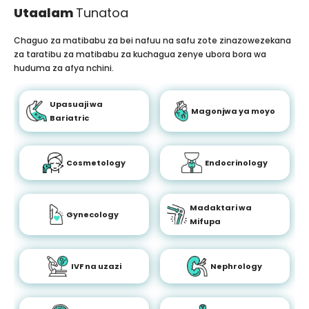
Utaalam
Tunatoa
Chaguo za matibabu za bei nafuu na safu zote zinazowezekana
za taratibu za matibabu za kuchagua zenye ubora bora wa
huduma za afya nchini.
Upasuaji wa
Magonjwa ya moyo
Bariatric
Cosmetology
Endocrinology
Madaktari wa
Gynecology
Mifupa
IVF na uzazi
Nephrology