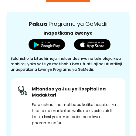
Pakua
Programu ya GoMedii
Inapatikana kwenye
Suluhisho la kituo kimoja linaloendeshwa na teknolojia kwa
mahitaji yako yote ya matibabu kwa ufuatiliaji na ufuatiliaji
unaopatikana kwenye Programu ya GoMedii.
Mitandao ya Juu ya Hospitali na
Madaktari
Pata ushauri na matibabu katika hospitali za
kisasa na madaktari walio na uzoefu zaidi
katika kesi yako. matibabu bora kwa
gharama nafuu.