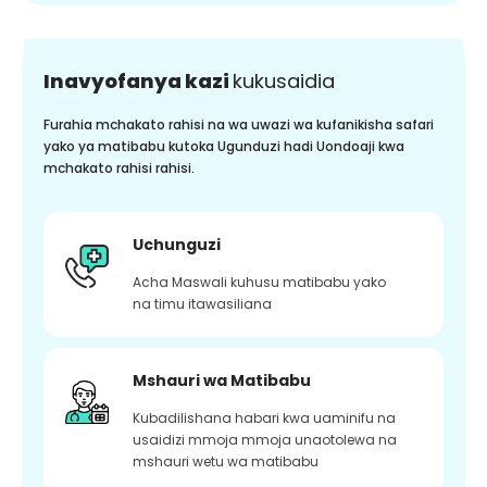
Inavyofanya kazi
kukusaidia
Furahia mchakato rahisi na wa uwazi wa kufanikisha safari
yako ya matibabu kutoka Ugunduzi hadi Uondoaji kwa
mchakato rahisi rahisi.
Uchunguzi
Acha Maswali kuhusu matibabu yako
na timu itawasiliana
Mshauri wa Matibabu
Kubadilishana habari kwa uaminifu na
usaidizi mmoja mmoja unaotolewa na
mshauri wetu wa matibabu