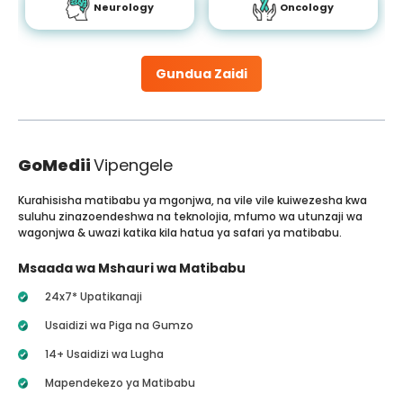
Neurology
Oncology
Gundua Zaidi
GoMedii
Vipengele
Kurahisisha matibabu ya mgonjwa, na vile vile kuiwezesha kwa
suluhu zinazoendeshwa na teknolojia, mfumo wa utunzaji wa
wagonjwa & uwazi katika kila hatua ya safari ya matibabu.
Msaada wa Mshauri wa Matibabu
24x7* Upatikanaji
Usaidizi wa Piga na Gumzo
14+ Usaidizi wa Lugha
Mapendekezo ya Matibabu