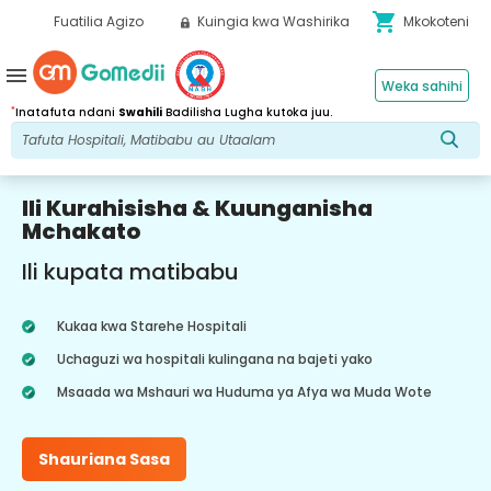
shopping_cart
Fuatilia Agizo
Kuingia kwa Washirika
Mkokoteni
menu
Weka sahihi
*
Inatafuta ndani
Swahili
Badilisha Lugha kutoka juu.
Ili Kurahisisha & Kuunganisha
Mchakato
Ili kupata matibabu
Kukaa kwa Starehe Hospitali
Uchaguzi wa hospitali kulingana na bajeti yako
Msaada wa Mshauri wa Huduma ya Afya wa Muda Wote
Shauriana Sasa