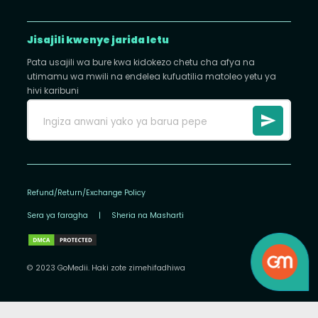
Jisajili kwenye jarida letu
Pata usajili wa bure kwa kidokezo chetu cha afya na
utimamu wa mwili na endelea kufuatilia matoleo yetu ya
hivi karibuni
Refund/Return/Exchange Policy
Sera ya faragha
|
Sheria na Masharti
© 2023 GoMedii. Haki zote zimehifadhiwa