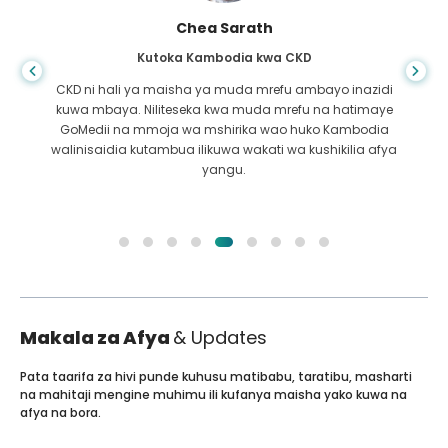
Chea Sarath
Kutoka Kambodia kwa CKD
CKD ni hali ya maisha ya muda mrefu ambayo inazidi
kuwa mbaya. Niliteseka kwa muda mrefu na hatimaye
GoMedii na mmoja wa mshirika wao huko Kambodia
walinisaidia kutambua ilikuwa wakati wa kushikilia afya
yangu.
Makala za Afya
& Updates
Pata taarifa za hivi punde kuhusu matibabu, taratibu, masharti
na mahitaji mengine muhimu ili kufanya maisha yako kuwa na
afya na bora.