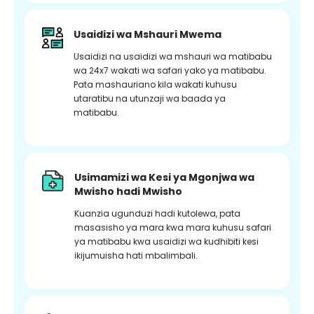
Usaidizi wa Mshauri Mwema
Usaidizi na usaidizi wa mshauri wa matibabu
wa 24x7 wakati wa safari yako ya matibabu.
Pata mashauriano kila wakati kuhusu
utaratibu na utunzaji wa baada ya
matibabu.
Usimamizi wa Kesi ya Mgonjwa wa
Mwisho hadi Mwisho
Kuanzia ugunduzi hadi kutolewa, pata
masasisho ya mara kwa mara kuhusu safari
ya matibabu kwa usaidizi wa kudhibiti kesi
ikijumuisha hati mbalimbali.