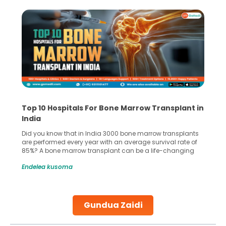
Top 10 Hospitals For Bone Marrow Transplant in
India
Did you know that in India 3000 bone marrow transplants
are performed every year with an average survival rate of
85%? A bone marrow transplant can be a life-changing
treatment for an individual, choosing the right hospital can
Endelea kusoma
make all the difference. India has some of the world’s
leading hospitals for bone marrow transplants.
Continue Reading
Gundua Zaidi