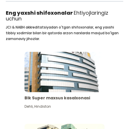
Eng yaxshi shifoxonalar
Ehtiyojlaringiz
uchun
JCI & NABH akkreditatsiyadan o'tgan shifoxonalar, eng yaxshi
tibbiy xodimlar bilan bir qatorda arzon narxlarda mavjud bo'lgan
zamonaviy jihozlar.
Blk Super maxsus kasalxonasi
Dehli
,
Hindiston