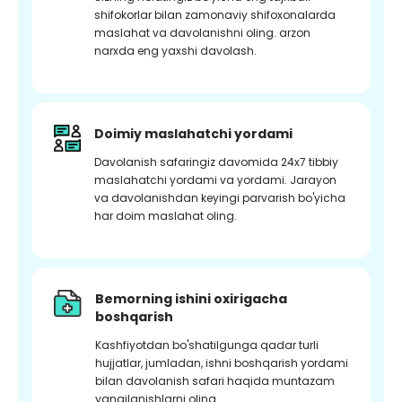
shifokorlar bilan zamonaviy shifoxonalarda
maslahat va davolanishni oling. arzon
narxda eng yaxshi davolash.
Doimiy maslahatchi yordami
Davolanish safaringiz davomida 24x7 tibbiy
maslahatchi yordami va yordami. Jarayon
va davolanishdan keyingi parvarish bo'yicha
har doim maslahat oling.
Bemorning ishini oxirigacha
boshqarish
Kashfiyotdan bo'shatilgunga qadar turli
hujjatlar, jumladan, ishni boshqarish yordami
bilan davolanish safari haqida muntazam
yangilanishlarni oling.