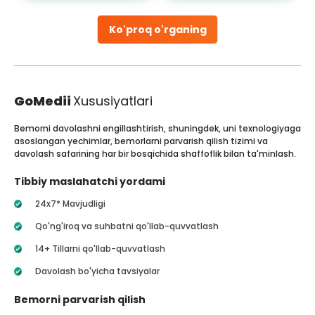
Ko'proq o'rganing
GoMedii
Xususiyatlari
Bemorni davolashni engillashtirish, shuningdek, uni texnologiyaga
asoslangan yechimlar, bemorlarni parvarish qilish tizimi va
davolash safarining har bir bosqichida shaffoflik bilan ta'minlash.
Tibbiy maslahatchi yordami
24x7* Mavjudligi
Qo'ng'iroq va suhbatni qo'llab-quvvatlash
14+ Tillarni qo'llab-quvvatlash
Davolash bo'yicha tavsiyalar
Bemorni parvarish qilish