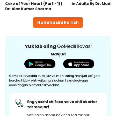
Care of Your Heart (Part - 1) |
in Adults By Dr. Mudas
Dr. Ajay Kumar Sharma
Hammasini ko'rish
Yuklab oling
GoMedii ilovasi
Mavjud
GoMedii ilovasida kuzatuv va monitoring mavjud bo'lgan
barcha tibbiy ehtiyojlaringiz uchun texnologiyaga
asoslangan bir martalik yechim.
Eng yaxshi shifoxona va shifokorlar
tarmoqlari
Sizning holatingiz bo'yicha eng tajribali