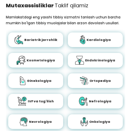
Mutaxassisliklar
Taklif qilamiz
Mamlakatdagi eng yaxshi tibbiy xizmatni tanlash uchun barcha
mumkin bo'lgan tibbiy muolajalar bilan arzon davolash usullari.
Bariatrik jarrohlik
Kardiologiya
Kosmetologiya
Endokrinologiya
Ginekologiya
Ortopediya
IVF va tug'ilish
Nefrologiya
Nevrologiya
Onkologiya