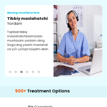
Bizning afzalliklarimiz
B
Tibbiy maslahatchi
O
Yordam
M
Tajribali tibbiy
S
maslahatchilarimizdan
y
muntazam yordam oling.
r
Sizga eng yaxshi maslahat
e
va yo'l-yo'riqni taqdim etish.
b
500+
Treatment Options