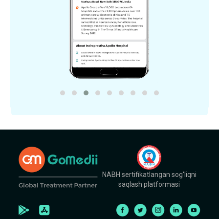
NABH sertifikatlangan sog'liqni
saqlash platformasi