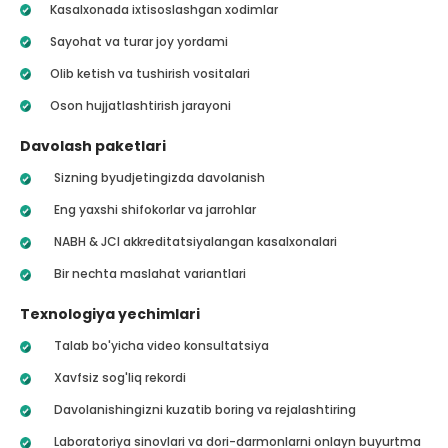
Kasalxonada ixtisoslashgan xodimlar
Sayohat va turar joy yordami
Olib ketish va tushirish vositalari
Oson hujjatlashtirish jarayoni
Davolash paketlari
Sizning byudjetingizda davolanish
Eng yaxshi shifokorlar va jarrohlar
NABH & JCI akkreditatsiyalangan kasalxonalari
Bir nechta maslahat variantlari
Texnologiya yechimlari
Talab bo'yicha video konsultatsiya
Xavfsiz sog'liq rekordi
Davolanishingizni kuzatib boring va rejalashtiring
Laboratoriya sinovlari va dori-darmonlarni onlayn buyurtma