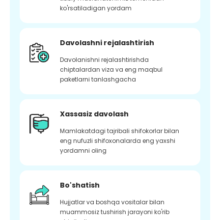
ko'rsatiladigan yordam
Davolashni rejalashtirish
Davolanishni rejalashtirishda
chiptalardan viza va eng maqbul
paketlarni tanlashgacha
Xassasiz davolash
Mamlakatdagi tajribali shifokorlar bilan
eng nufuzli shifoxonalarda eng yaxshi
yordamni oling
Bo'shatish
Hujjatlar va boshqa vositalar bilan
muammosiz tushirish jarayoni ko'rib