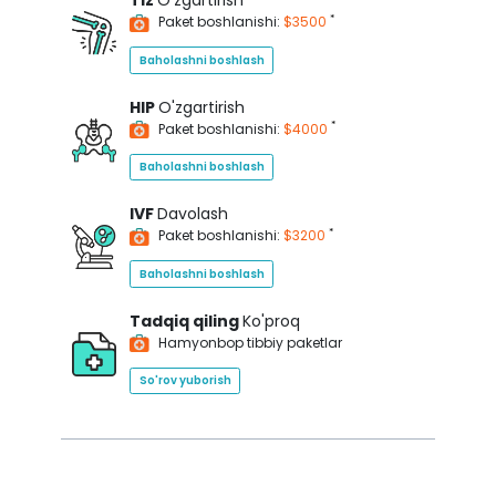
Tiz
O'zgartirish
*
Paket boshlanishi:
$3500
Baholashni boshlash
HIP
O'zgartirish
*
Paket boshlanishi:
$4000
Baholashni boshlash
IVF
Davolash
*
Paket boshlanishi:
$3200
Baholashni boshlash
Tadqiq qiling
Ko'proq
Hamyonbop tibbiy paketlar
So'rov yuborish