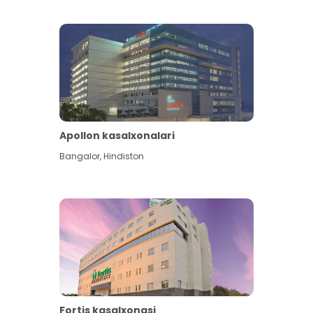
Apollon kasalxonalari
Koʻproq koʻrish
Bangalor
,
Hindiston
Fortis kasalxonasi