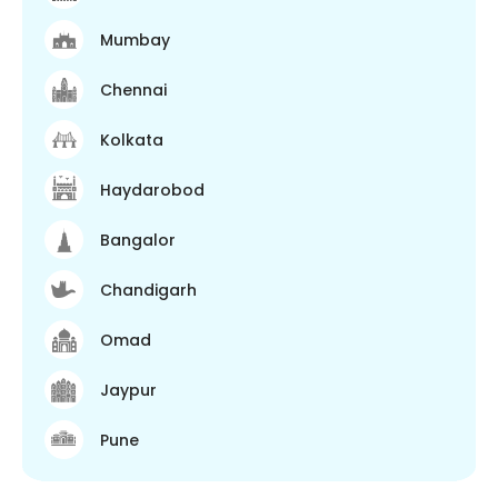
Mumbay
Chennai
Kolkata
Haydarobod
Bangalor
Chandigarh
Omad
Jaypur
Pune