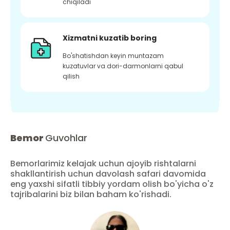
chiqiladi
Xizmatni kuzatib boring
Bo'shatishdan keyin muntazam
kuzatuvlar va dori-darmonlarni qabul
qilish
Bemor
Guvohlar
Bemorlarimiz kelajak uchun ajoyib rishtalarni
shakllantirish uchun davolash safari davomida
eng yaxshi sifatli tibbiy yordam olish bo'yicha o'z
tajribalarini biz bilan baham ko'rishadi.