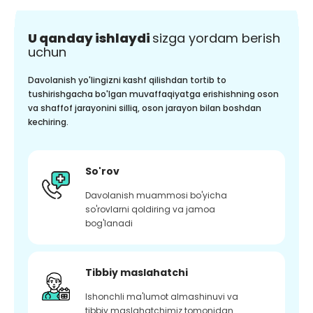
U qanday ishlaydi
sizga yordam berish
uchun
Davolanish yo'lingizni kashf qilishdan tortib to
tushirishgacha bo'lgan muvaffaqiyatga erishishning oson
va shaffof jarayonini silliq, oson jarayon bilan boshdan
kechiring.
So'rov
Davolanish muammosi bo'yicha
so'rovlarni qoldiring va jamoa
bog'lanadi
Tibbiy maslahatchi
Ishonchli ma'lumot almashinuvi va
tibbiy maslahatchimiz tomonidan