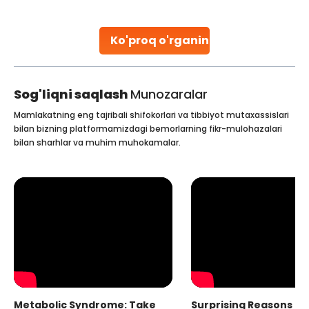
parenthood. Skilled technicians collect sperm using
specialized procedures to ensure optimal quality. Once
collected, they process the
Ko'proq o'rganing
Continue Reading
Sog'liqni saqlash
Munozaralar
Mamlakatning eng tajribali shifokorlari va tibbiyot mutaxassislari
bilan bizning platformamizdagi bemorlarning fikr-mulohazalari
bilan sharhlar va muhim muhokamalar.
Metabolic Syndrome: Take
Surprising Reasons fo