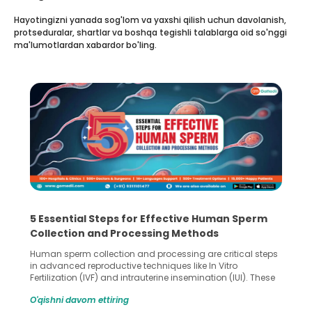
Hayotingizni yanada sog'lom va yaxshi qilish uchun davolanish,
protseduralar, shartlar va boshqa tegishli talablarga oid so'nggi
ma'lumotlardan xabardor bo'ling.
5 Essential Steps for Effective Human Sperm
Collection and Processing Methods
Human sperm collection and processing are critical steps
in advanced reproductive techniques like In Vitro
Fertilization (IVF) and intrauterine insemination (IUI). These
methods enable medical professionals to tackle fertility
O'qishni davom ettiring
challenges and help couples achieve their dream of