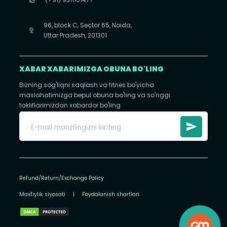
96, block C, Sector 65, Noida,
Uttar Pradesh, 201301
XABAR XABARIMIZGA OBUNA BO'LING
Bizning sog'liqni saqlash va fitnes bo'yicha
maslahatimizga bepul obuna bo'ling va so'nggi
takliflarimizdan xabardor bo'ling
Refund/Return/Exchange Policy
Maxfiylik siyosati
|
Foydalanish shartlari