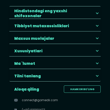
Hindistondagi eng yaxshi
shifoxonalar
Tibbiyot mutaxassisliklari
Maxsus muolajalar
Xususiyatlari
Ma `lumot
Tilni tanlang
Aloqa qiling
HAMKOR BO'LING
connect@gomedii.com
(+91) 9311101477