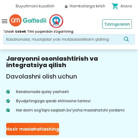
shopping_cart
Buyurtmani kuzatish
Hamkorlarga kirish
Arava
menu
Tizimga kirish
*
Izlash
Uzbek
Tilni yuqoridan o'zgartiring.
Jarayonni osonlashtirish va
integratsiya qilish
Davolashni olish uchun
Kasalxonada qulay yashash
Byudjetingizga qarab shifoxona tanlovi
Har doim sog'liqni saqlash bo'yicha maslahatchi yordami
Hozir maslahatlashing