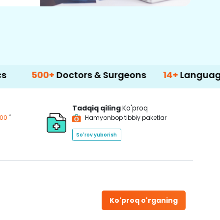
0+
Doctors & Surgeons
14+
Language Suppor
Tadqiq qiling
Ko'proq
*
200
Hamyonbop tibbiy paketlar
So'rov yuborish
Ko'proq o'rganing