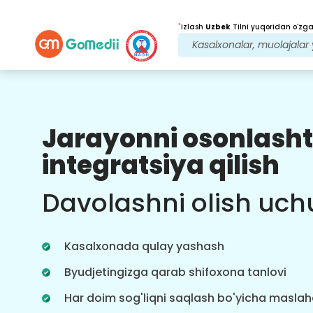
*
Izlash
Uzbek
Tilni yuqoridan o'zgar
Jarayonni osonlasht
Bizning afzalliklarimiz
integratsiya qilish
Davolanishdan
keyingi
kuzatuv
Davolashni olish uch
parvarishi
Bizning jamoamiz bilan har doim
muammolaringizni hal qilish uchun
Kasalxonada qulay yashash
24x7 tibbiy va bemorlarni qo'llab-
quvvatlang. Davolanish ehtiyojlaringiz
Byudjetingizga qarab shifoxona tanlovi
haqida muntazam yangilanishlar.
Har doim sog'liqni saqlash bo'yicha masla