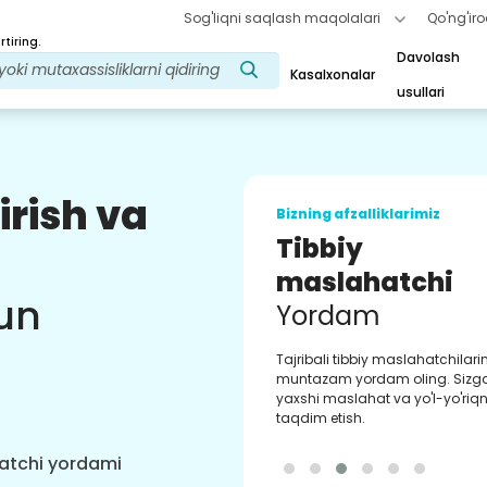
Sog'liqni saqlash maqolalari
Qo'ng'iro
tiring.
Davolash
Kasalxonalar
usullari
irish va
Bizning afzalliklarimiz
Tibbiy
maslahatchi
un
Yordam
Tajribali tibbiy maslahatchilar
muntazam yordam oling. Sizg
yaxshi maslahat va yo'l-yo'riqn
taqdim etish.
hatchi yordami