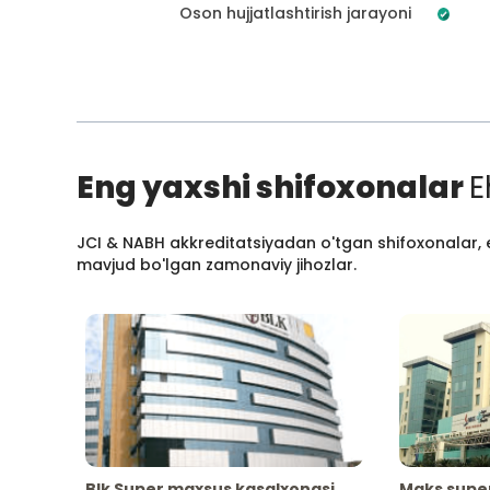
Oson hujjatlashtirish jarayoni
Eng yaxshi shifoxonalar
E
JCI & NABH akkreditatsiyadan o'tgan shifoxonalar, e
mavjud bo'lgan zamonaviy jihozlar.
Blk Super maxsus kasalxonasi
Maks supe