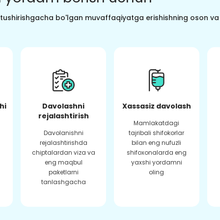
o tushirishgacha bo'lgan muvaffaqiyatga erishishning oson va s
hi
Davolashni
Xassasiz davolash
rejalashtirish
Mamlakatdagi
Davolanishni
tajribali shifokorlar
rejalashtirishda
bilan eng nufuzli
chiptalardan viza va
shifoxonalarda eng
eng maqbul
yaxshi yordamni
paketlarni
oling
tanlashgacha