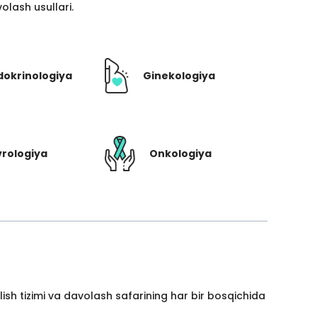
lash usullari.
dokrinologiya
Ginekologiya
rologiya
Onkologiya
ish tizimi va davolash safarining har bir bosqichida