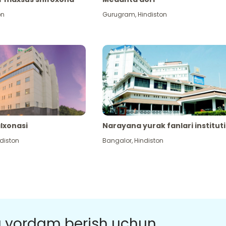
on
Gurugram
,
Hindiston
alxonasi
Narayana yurak fanlari instituti
diston
Bangalor
,
Hindiston
a yordam berish uchun