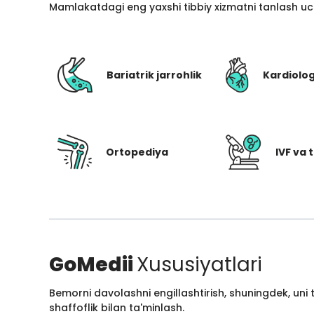
Mamlakatdagi eng yaxshi tibbiy xizmatni tanlash uc
Bariatrik jarrohlik
Kardiolo
Ortopediya
IVF va t
GoMedii
Xususiyatlari
Bemorni davolashni engillashtirish, shuningdek, uni
shaffoflik bilan ta'minlash.