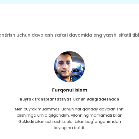
ntirish uchun davolash safari davomida eng yaxshi sifatli tibbi
Furqonul Islom
Buyrak transplantatsiyasi uchun Bangladeshdan
Men buyrak muammosi uchun har qanday davolanishni
olishimga umid qilgandim. Allohning marhamati bilan
GoMedii bilan uchrashib, ular bilan bog'langanimdan
keyingina bo'ldi.