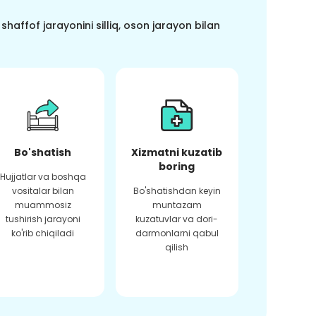
haffof jarayonini silliq, oson jarayon bilan
Bo'shatish
Xizmatni kuzatib
boring
Hujjatlar va boshqa
vositalar bilan
Bo'shatishdan keyin
muammosiz
muntazam
tushirish jarayoni
kuzatuvlar va dori-
ko'rib chiqiladi
darmonlarni qabul
qilish