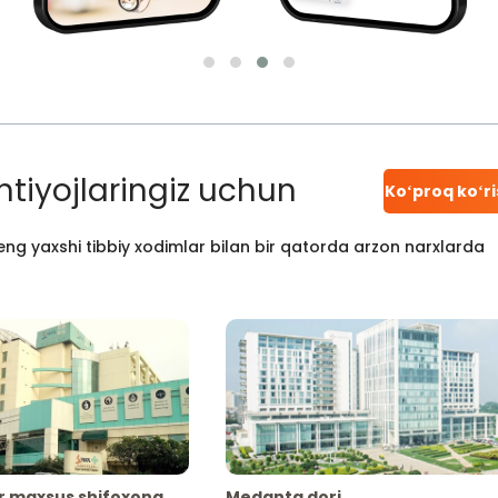
htiyojlaringiz uchun
Koʻproq koʻr
ng yaxshi tibbiy xodimlar bilan bir qatorda arzon narxlarda
r maxsus shifoxona
Medanta dori