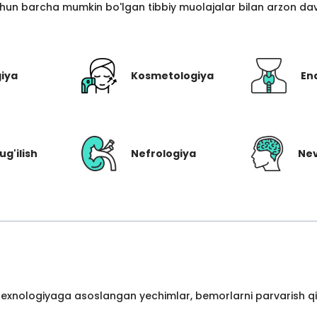
hun barcha mumkin bo'lgan tibbiy muolajalar bilan arzon davo
giya
Kosmetologiya
En
ug'ilish
Nefrologiya
Nev
 texnologiyaga asoslangan yechimlar, bemorlarni parvarish qil