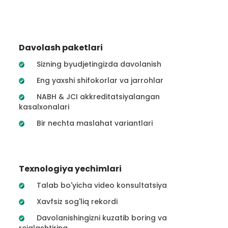
Davolash paketlari
Sizning byudjetingizda davolanish
Eng yaxshi shifokorlar va jarrohlar
NABH & JCI akkreditatsiyalangan
kasalxonalari
Bir nechta maslahat variantlari
Texnologiya yechimlari
Talab bo'yicha video konsultatsiya
Xavfsiz sog'liq rekordi
Davolanishingizni kuzatib boring va
rejalashtiring