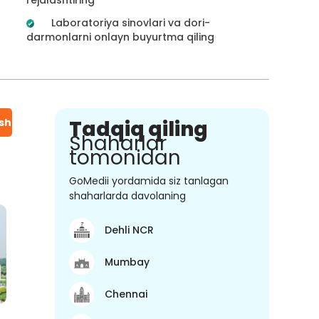
Laboratoriya sinovlari va dori-
darmonlarni onlayn buyurtma qiling
ish
Tadqiq qiling
Shaharlar
tomonidan
GoMedii yordamida siz tanlagan
shaharlarda davolaning
Dehli NCR
Mumbay
Chennai