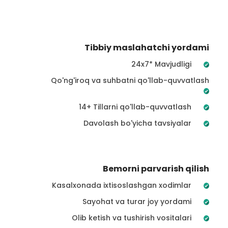
Tibbiy maslahatchi yordami
24x7* Mavjudligi
Qo'ng'iroq va suhbatni qo'llab-quvvatlash
14+ Tillarni qo'llab-quvvatlash
Davolash bo'yicha tavsiyalar
Bemorni parvarish qilish
Kasalxonada ixtisoslashgan xodimlar
Sayohat va turar joy yordami
Olib ketish va tushirish vositalari