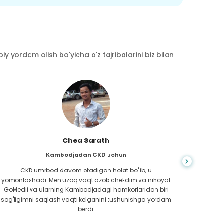
y yordam olish bo'yicha o'z tajribalarini biz bilan
Chea Sarath
Kambodjadan CKD uchun
CKD umrbod davom etadigan holat bo'lib, u
Hayot
yomonlashadi. Men uzoq vaqt azob chekdim va nihoyat
bilm
GoMedii va ularning Kambodjadagi hamkorlaridan biri
boradi
sog'ligimni saqlash vaqti kelganini tushunishga yordam
ed
berdi.
Bang