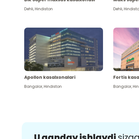
Dehli
,
Hindiston
Dehli
,
Hindist
Apollon kasalxonalari
Fortis kas
Bangalor
,
Hindiston
Bangalor
,
Hin
U qanday ishlaydi
sizg