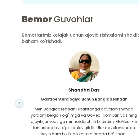
Bemor
Guvohlar
Bemorlarimiz kelajak uchun ajoyib rishtalarni shaklla
baham ko'rishadi.
Shandha Das
an
Gastroenterologiya uchun Bangladeshdan
bundan
Men Bangladeshdan Hindistonga davolanishimga
ini hech
yordam bergan o'g'limga va GoMedii kompaniyasining
 topib
ajoyib jamoasiga minnatdorchilik bildirdim. GoMedii-ni
aning
tanlashda biz to'g'ri tanlov qildik. Ular davolanishdan
ga katta
keyin ham biz bilan katta aloqada bo'lishadi