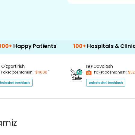
y Patients
100+
Hospitals & Clinics
50
P
O'zgartirish
IVF
Davolash
*
Paket boshlanishi:
$4000
Paket boshlanishi:
$3
holashni boshlash
Baholashni boshlash
lamiz