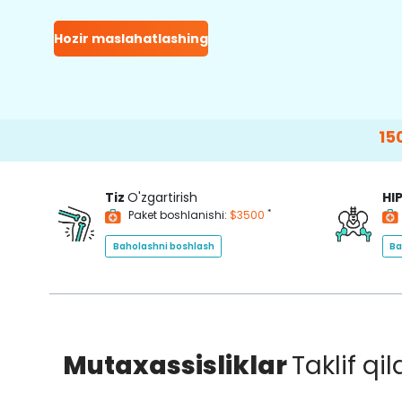
Hozir maslahatlashing
15000+
Happ
Tiz
O'zgartirish
HI
*
Paket boshlanishi:
$3500
Baholashni boshlash
Ba
Mutaxassisliklar
Taklif qi