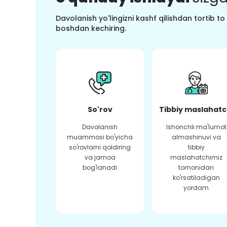
Davolanish yo'lingizni kashf qilishdan tortib t
boshdan kechiring.
So'rov
Tibbiy maslahatc
Davolanish
Ishonchli ma'lumot
muammosi bo'yicha
almashinuvi va
so'rovlarni qoldiring
tibbiy
va jamoa
maslahatchimiz
bog'lanadi
tomonidan
ko'rsatiladigan
yordam