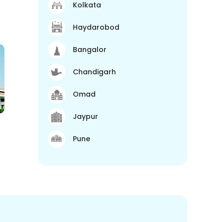
Kolkata
Haydarobod
Bangalor
Chandigarh
Omad
Jaypur
Pune