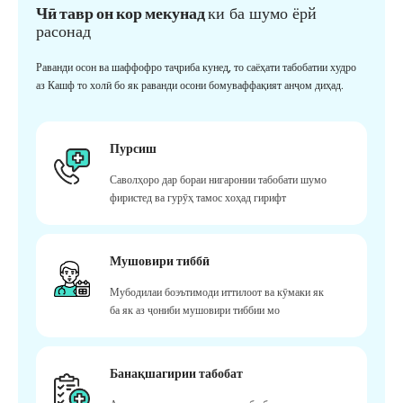
Чӣ тавр он кор мекунад
ки ба шумо ёрй
расонад
Раванди осон ва шаффофро таҷриба кунед, то саёҳати табобатии худро
аз Кашф то холӣ бо як раванди осони бомуваффақият анҷом диҳад.
Пурсиш
Саволҳоро дар бораи нигаронии табобати шумо
фиристед ва гурӯҳ тамос хоҳад гирифт
Мушовири тиббӣ
Мубодилаи боэътимоди иттилоот ва кӯмаки як
ба як аз ҷониби мушовири тиббии мо
Банақшагирии табобат