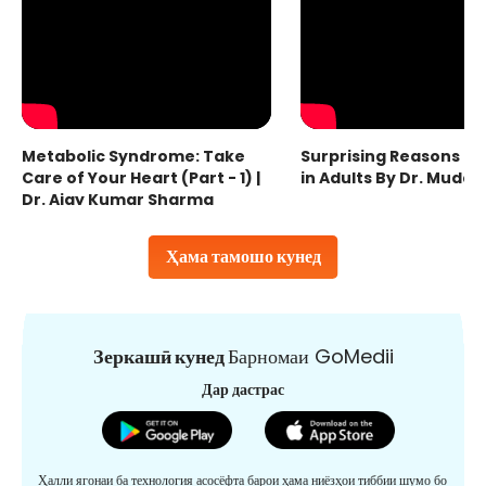
Metabolic Syndrome: Take
Surprising Reasons fo
Care of Your Heart (Part - 1) |
in Adults By Dr. Mudas
Dr. Ajay Kumar Sharma
Ҳама тамошо кунед
Зеркашӣ кунед
Барномаи GoMedii
Дар дастрас
Ҳалли ягонаи ба технология асосёфта барои ҳама ниёзҳои тиббии шумо бо