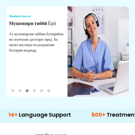
Манфиатҳои мо
М
Мушовири тиббӣ
Ёрӣ
В
М
Аз мушовирони тиббии ботаҷрибаи
мо мунтазам дастгирӣ гиред. Ба
М
шумо маслиҳат ва роҳнамоии
б
беҳтарин медиҳад.
д
б
Language Support
500+
Treatment Optio