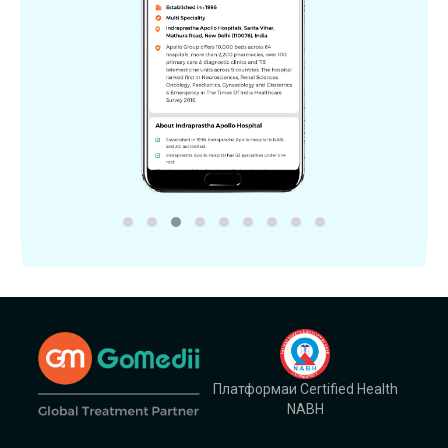
Платформаи Certified Health
NABH