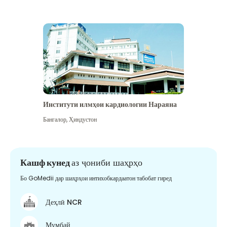
Институти илмҳои кардиологии Нараяна
Бангалор
,
Ҳиндустон
Кашф кунед
аз ҷониби шаҳрҳо
Бо GoMedii дар шаҳрҳои интихобкардаатон табобат гиред
Деҳлӣ NCR
Мумбай