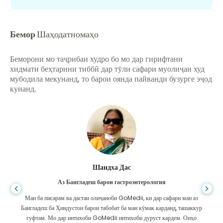
Бемор
Шаҳодатномаҳо
Беморони мо таҷрибаи худро бо мо дар гирифтани
хидмати беҳтарини тиббӣ дар тӯли сафари муолиҷаи худ
мубодила мекунанд, то барои оянда пайванди бузурге эҷод
кунанд.
Шандха Дас
Аз Бангладеш барои гастроэнтерология
Ман ба писарам ва дастаи олиҷаноби GoMedii, ки дар сафари ман аз
Бангладеш ба Ҳиндустон барои табобат ба ман кӯмак карданд, ташаккур
гуфтам. Мо дар интихоби GoMedii интихоби дуруст кардем. Онҳо