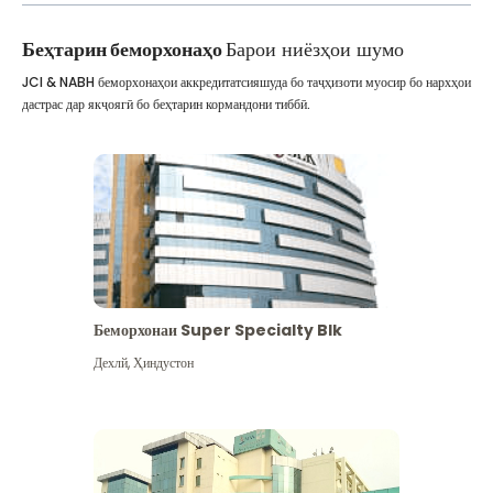
Беҳтарин беморхонаҳо
Барои ниёзҳои шумо
JCI & NABH беморхонаҳои аккредитатсияшуда бо таҷҳизоти муосир бо нархҳои
дастрас дар якҷоягӣ бо беҳтарин кормандони тиббӣ.
Беморхонаи Super Specialty Blk
Дехлй
,
Ҳиндустон