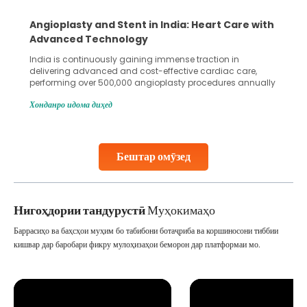
Angioplasty and Stent in India: Heart Care with
Advanced Technology
India is continuously gaining immense traction in
delivering advanced and cost-effective cardiac care,
performing over 500,000 angioplasty procedures annually
with a success rate exceeding 90%. Patients across the
Хонданро идома диҳед
globe are searching for treatments like angioplasty and
stent placement in Indian hospitals, owing to the
combination of high-quality care and affordability.
Studies, such as one published
Бештар омӯзед
Continue Reading
Нигоҳдории тандурустӣ
Муҳокимаҳо
Баррасиҳо ва баҳсҳои муҳим бо табибони ботаҷриба ва коршиносони тиббии
кишвар дар баробари фикру мулоҳизаҳои беморон дар платформаи мо.