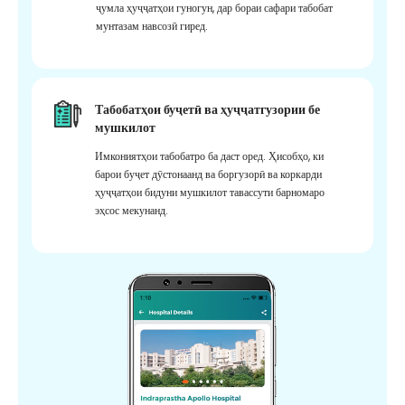
ҷумла ҳуҷҷатҳои гуногун, дар бораи сафари табобат
мунтазам навсозӣ гиред.
Табобатҳои буҷетӣ ва ҳуҷҷатгузории бе
мушкилот
Имкониятҳои табобатро ба даст оред. Ҳисобҳо, ки
барои буҷет дӯстонаанд ва боргузорӣ ва коркарди
ҳуҷҷатҳои бидуни мушкилот тавассути барномаро
эҳсос мекунанд.