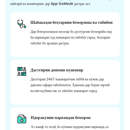
пайгирӣ ва мониторинг дар App GoMedii дастрас аст.
Шабакаҳои беҳтарини беморхона ва табибон
Дар беморхонаҳои муосир бо духтурони ботаҷриба оид
ба парвандаи худ машварат ва табобат гиред. беҳтарин
табобат бо арзиши дастрас.
Дастгирии доимии мушовир
Дастгирии 24x7 машваратчии тиббӣ ва кӯмак дар
давоми сафари табобататон. Ҳамеша дар бораи тартиб
ва нигоҳубини пас аз табобат машварат гиред.
Идоракунии парвандаи беморон
Аз кашф то холӣ, бо кӯмаки идоракунии парванда, аз