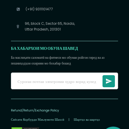
(+91) 9311101477
96, block C, Sector 65, Noida,
Uttar Pradesh, 201301
БА ХАБАРХОИ МО ОБУНА ШАВЕД
Ба маслиҳати саломатӣ ва фитнеси мо обунаи ройгон гиред ва аз
пешниҳодҳои охирини мо бохабар бошед
Refund/Return/Exchange Policy
Сиёсати Корбурди Маълумоти Шахсӣ
|
Шартҳо ва шартҳо