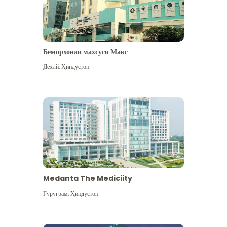
Беморхонаи махсуси Макс
Дехлй
,
Ҳиндустон
Medanta The Mediciity
Гуруграм
,
Ҳиндустон