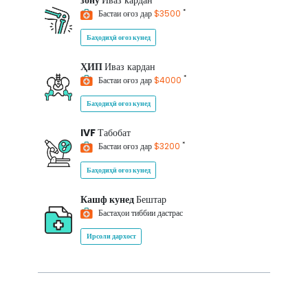
зону
Иваз кардан
*
Бастаи оғоз дар
$3500
Баҳодиҳӣ оғоз кунед
ҲИП
Иваз кардан
*
Бастаи оғоз дар
$4000
Баҳодиҳӣ оғоз кунед
IVF
Табобат
*
Бастаи оғоз дар
$3200
Баҳодиҳӣ оғоз кунед
Кашф кунед
Бештар
Бастаҳои тиббии дастрас
Ирсоли дархост