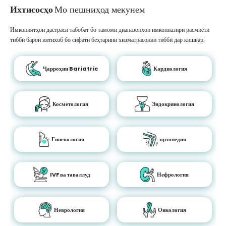
Ихтисосҳо
Мо пешниҳод мекунем
Имкониятҳои дастраси табобат бо тамоми диапазонҳои имконпазири расмиёти
тиббӣ барои интихоб бо сифати беҳтарини хизматрасонии тиббӣ дар кишвар.
Ҷарроҳии Bariatric
Кардиология
Косметология
Эндокринология
Гинекология
ортопедия
IVF ва таваллуд
Нефрология
Неврология
Онкология