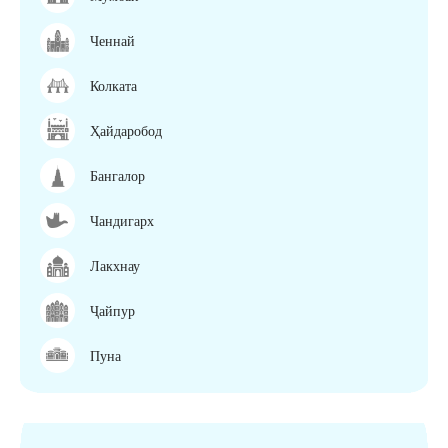
Ченнай
Колката
Ҳайдаробод
Бангалор
Чандигарх
Лакхнау
Ҷайпур
Пуна