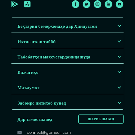
Беҳтарин беморхонаҳо дар Ҳиндустон
Ихтисосҳои тиббӣ
Табобатҳои махсусгардонидашуда
Вижагиҳо
Маълумот
Забонро интихоб кунед
Дар тамос шавед
ШАРИК ШАВЕД
connect@gomedii.com