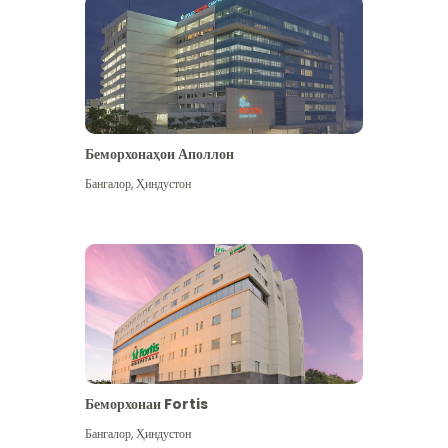
Беморхонаҳои Аполлон
Бангалор
,
Ҳиндустон
Бештар дидан
Беморхонаи Fortis
Бангалор
,
Ҳиндустон