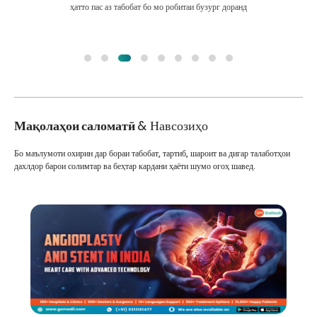
ҳатто пас аз табобат бо мо робитаи бузург доранд
Мақолаҳои саломатӣ
& Навсозиҳо
Бо маълумоти охирин дар бораи табобат, тартиб, шароит ва дигар талаботҳои
дахлдор барои солимтар ва беҳтар кардани ҳаёти шумо огоҳ шавед.