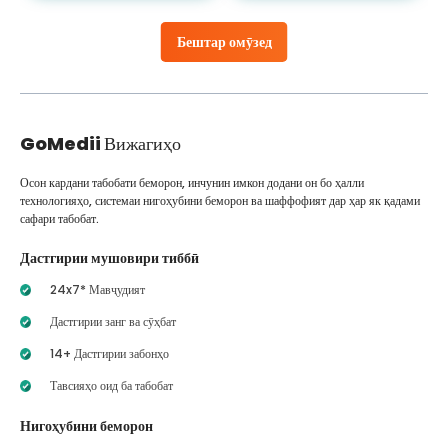
Бештар омӯзед
GoMedii
Вижагиҳо
Осон кардани табобати беморон, инчунин имкон додани он бо ҳалли
технологияҳо, системаи нигоҳубини беморон ва шаффофият дар ҳар як қадами
сафари табобат.
Дастгирии мушовири тиббӣ
24x7* Мавҷудият
Дастгирии занг ва сӯҳбат
14+ Дастгирии забонҳо
Тавсияҳо оид ба табобат
Нигоҳубини беморон