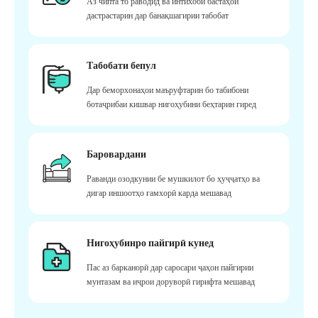
Аз чипта то раводид ва интихоби бастаҳои
дастрастарин дар банақшагирии табобат
Табобати бепул
Дар беморхонаҳои маъруфтарин бо табибони
ботаҷрибаи кишвар нигоҳубини беҳтарин гиред
Баровардани
Раванди озодкунии бе мушкилот бо ҳуҷҷатҳо ва
дигар иншоотҳо ғамхорӣ карда мешавад
Нигоҳубинро пайгирӣ кунед
Пас аз барканорӣ дар саросари ҷаҳон пайгирии
мунтазам ва иҷрои доруворӣ гирифта мешавад