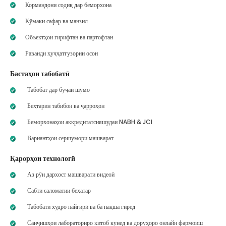
Кормандони содиқ дар беморхона
Кӯмаки сафар ва манзил
Объектҳои гирифтан ва партофтан
Раванди ҳуҷҷатгузории осон
Бастаҳои табобатӣ
Табобат дар буҷаи шумо
Беҳтарин табибон ва ҷарроҳон
Беморхонаҳои аккредитатсияшудаи NABH & JCI
Вариантҳои сершумори машварат
Қарорҳои технологӣ
Аз рӯи дархост машварати видеоӣ
Сабти саломатии бехатар
Табобати худро пайгирӣ ва ба нақша гиред
Санҷишҳои лабораториро китоб кунед ва доруҳоро онлайн фармоиш