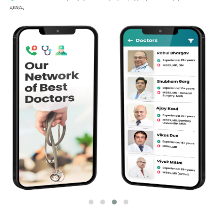
диҳед