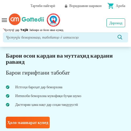
shopping_cart
Тартиби пайгирӣ
Воридшавии шарикон
Ароба
menu
Даромад
*
Ҷустуҷӯ дар
Tajik
Забонро аз боло иваз кунед.
Барои осон кардан ва муттаҳид кардани
раванд
Барои гирифтани табобат
Истгоҳи бароҳат дар беморхона
Интихоби беморхона мувофиқи буҷаи шумо
Дастгирии ҳама вақт дар соҳаи тандурустӣ
Ҳоло машварат кунед