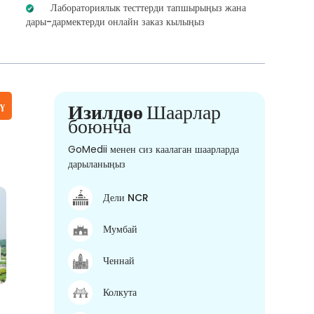
Лабораториялык тесттерди тапшырыңыз жана
дары-дармектерди онлайн заказ кылыңыз
үү
Изилдөө
Шаарлар
боюнча
GoMedii менен сиз каалаган шаарларда
дарыланыңыз
Дели NCR
Мумбай
Ченнай
Колкута