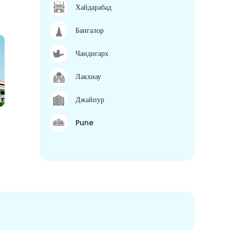
Хайдарабад
Бангалор
Чандигарх
Лакхнау
Джайпур
Pune