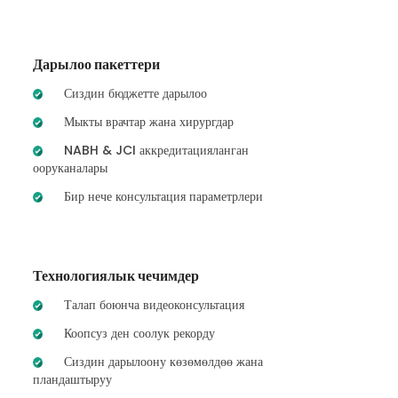
Дарылоо пакеттери
Сиздин бюджетте дарылоо
Мыкты врачтар жана хирургдар
NABH & JCI аккредитацияланган
ооруканалары
Бир нече консультация параметрлери
Технологиялык чечимдер
Талап боюнча видеоконсультация
Коопсуз ден соолук рекорду
Сиздин дарылоону көзөмөлдөө жана
пландаштыруу