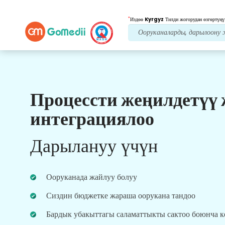
*
Издөө
Kyrgyz
Тилди жогорудан өзгөртүңү
Процессти жеңилдетүү
Биздин артыкчылыктар
интеграциялоо
Пост дарылоо
кам
көрүү
Дарылануу үчүн
Ар дайым көйгөйлөрүңүздү чечүү үчүн биздин
команда менен 24x7 медициналык жана
пациенттердин колдоосун алыңыз. Сиздин
Ооруканада жайлуу болуу
дарылоо муктаждыктарыңыз боюнча
үзгүлтүксүз жаңыртуулар.
Сиздин бюджетке жараша оорукана тандоо
Бардык убакыттагы саламаттыкты сактоо боюнча 