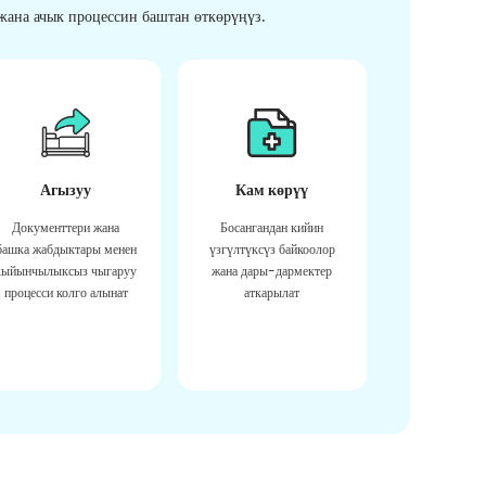
ана ачык процессин баштан өткөрүңүз.
Агызуу
Кам көрүү
Документтери жана
Босангандан кийин
башка жабдыктары менен
үзгүлтүксүз байкоолор
кыйынчылыксыз чыгаруу
жана дары-дармектер
процесси колго алынат
аткарылат