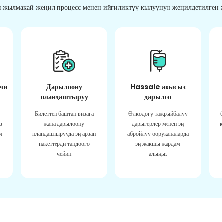
 жылмакай жеңил процесс менен ийгиликтүү кылуунун жеңилдетилген ж
чи
Дарылоону
Hassale акысыз
пландаштыруу
дарылоо
Билеттен баштап визага
Өлкөдөгү тажрыйбалуу
з
жана дарылоону
дарыгерлер менен эң
м
пландаштырууда эң арзан
абройлуу ооруканаларда
пакеттерди тандоого
эң жакшы жардам
чейин
алыңыз