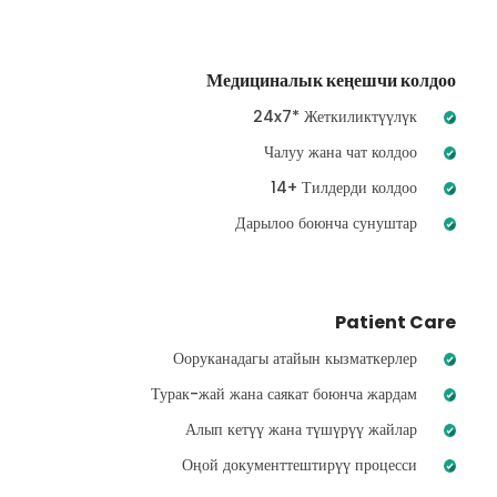
Медициналык кеңешчи колдоо
24x7* Жеткиликтүүлүк
Чалуу жана чат колдоо
14+ Тилдерди колдоо
Дарылоо боюнча сунуштар
Patient Care
Ооруканадагы атайын кызматкерлер
Турак-жай жана саякат боюнча жардам
Алып кетүү жана түшүрүү жайлар
Оңой документтештирүү процесси