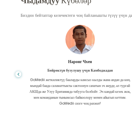
Чыдамдуу
Күбөлөр
Биздин бейтаптар келечектеги чоң байланышты түзүү үчүн д
Шандха Дас
Гастроэнтерология үчүн Бангладештен
да көп,
Бангладештен Индияга барганда дарыланууга жардам берген уулума
л тургай
жана GoMedii компаниясынын мыкты командасына ыраазычылык
зек жок,
билдирем. GoMedii тандоодо биз туура тандоо жасадык. Алар
ттим.
дарылангандан кийин да биз менен тыгыз байланышта