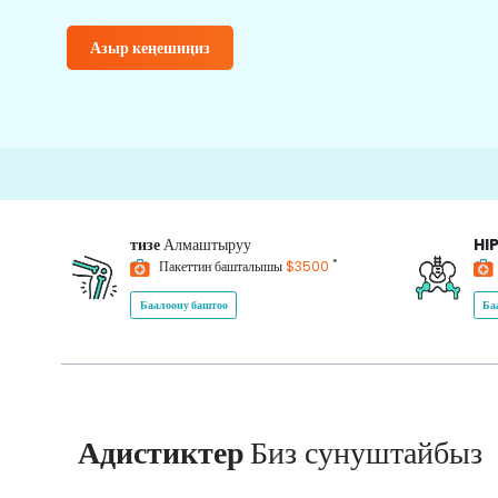
Азыр кеңешиңиз
1500
тизе
Алмаштыруу
HI
*
Пакеттин башталышы
$3500
Баалоону баштоо
Ба
Адистиктер
Биз сунуштайбыз