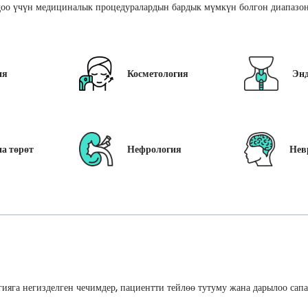
оо үчүн медициналык процедуралардын бардык мүмкүн болгон диапазон
ия
Косметология
Эн
а төрөт
Нефрология
Нев
ияга негизделген чечимдер, пациентти тейлөө тутуму жана дарылоо сап