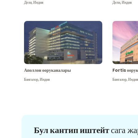
Дели
,
Индия
Дели
,
Индия
Аполлон ооруканалары
Fortis оору
Бангалор
,
Индия
Бангалор
,
Инди
Бул кантип иштейт
сага ж