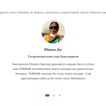
арылоо жолу боюнча эң мыкты сапаттагы саламаттыкты сактоо боюнча т
Фурканул Ислам
Бөйрөктү трансплантациялоо үчүн Бангладештен
Мен бөйрөгүмдүн оорусунан ар кандай дарыларды ала алам деп
үмүттөнгөн элем. Алланын ырайымы менен GoMedii менен жолугуп,
алар менен байланышкандан кийин гана болду.