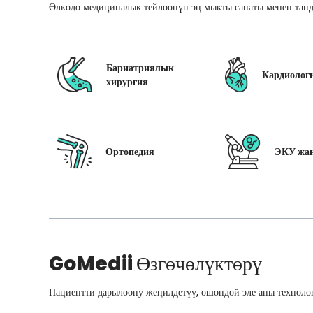
Өлкөдө медициналык тейлөөнүн эң мыкты сапаты менен танд
Бариатриялык
Кардиолог
хирургия
Ортопедия
ЭКУ жан
GoMedii
Өзгөчөлүктөрү
Пациентти дарылоону жеңилдетүү, ошондой эле аны технолог