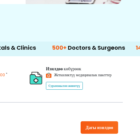
500+
Doctors & Surgeons
14+
Language 
Изилдөө
көбүрөөк
*
200
Жеткиликтүү медициналык пакеттер
Сурамжылоо жөнөтүү
Дагы изилдөө