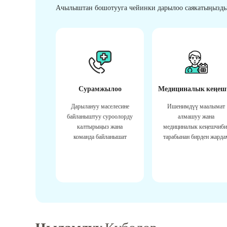
Ачылыштан бошотууга чейинки дарылоо саякатыңызды
Сурамжылоо
Медициналык кеңеш
Дарылануу маселесине
Ишенимдүү маалымат
байланыштуу суроолорду
алмашуу жана
калтырыңыз жана
медициналык кеңешчиби
команда байланышат
тарабынан бирден жарда