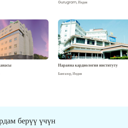
Gurugram
,
Индия
канасы
Нараяна кардиология институту
я
Бангалор
,
Индия
ардам берүү үчүн