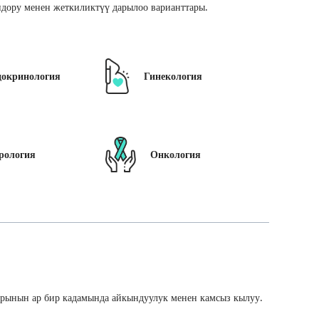
дору менен жеткиликтүү дарылоо варианттары.
докринология
Гинекология
рология
Онкология
арынын ар бир кадамында айкындуулук менен камсыз кылуу.