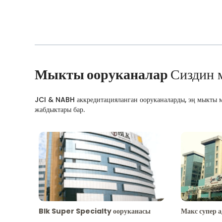
Мыкты ооруканалар
Сиздин 
JCI & NABH аккредитацияланган ооруканаларды, эң мыкты м
жабдыктары бар.
Blk Super Specialty ооруканасы
Макс супер 