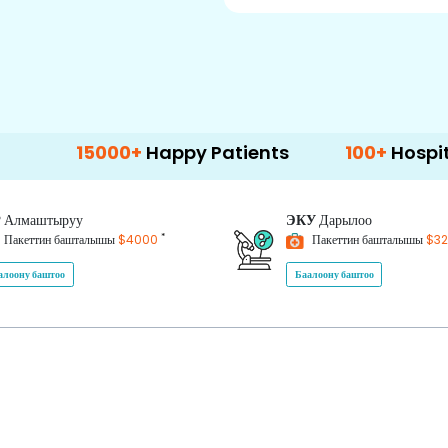
0+
Happy Patients
100+
Hospitals & Clinics
P
Алмаштыруу
ЭКУ
Дарылоо
*
Пакеттин башталышы
$4000
Пакеттин башталышы
$3
алоону баштоо
Баалоону баштоо