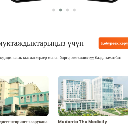
муктаждыктарыңыз үчүн
Көбүрөөк көр
едициналык кызматкерлер менен бирге, жеткиликтүү баада заманбап
адистештирилген оорукана
Medanta The Medicity