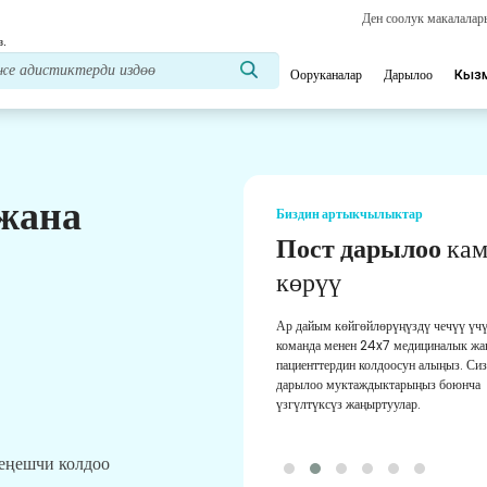
Ден соолук макалала
з.
Ооруканалар
Дарылоо
Кыз
 жана
Биздин артыкчылыктар
Медициналык
кеңешчи
Жардам
Биздин тажрыйбалуу медициналык
кеңешчилерден үзгүлтүксүз колдоо а
Сизге эң жакшы кеңештерди жана
көрсөтмөлөрдү берет.
кеңешчи колдоо