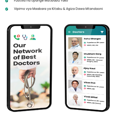
Fuatilia na Upange Matibabu Yako
Vipimo vya Maabara ya Kitabu & Agiza Dawa Mtandaoni