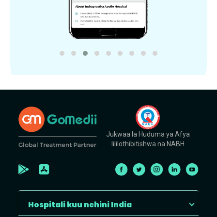
Jukwaa la Huduma ya Afya
lililothibitishwa na NABH
Hospitali kuu nchini India