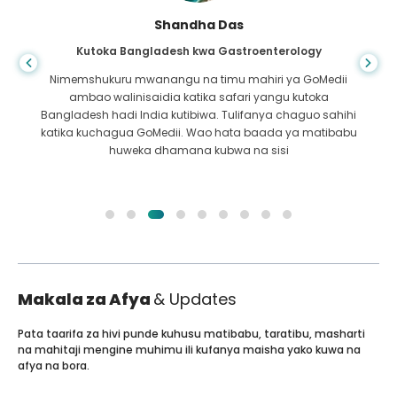
Shandha Das
Kutoka Bangladesh kwa Gastroenterology
Nimemshukuru mwanangu na timu mahiri ya GoMedii
ambao walinisaidia katika safari yangu kutoka
Bangladesh hadi India kutibiwa. Tulifanya chaguo sahihi
katika kuchagua GoMedii. Wao hata baada ya matibabu
huweka dhamana kubwa na sisi
Makala za Afya
& Updates
Pata taarifa za hivi punde kuhusu matibabu, taratibu, masharti
na mahitaji mengine muhimu ili kufanya maisha yako kuwa na
afya na bora.