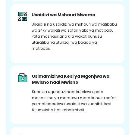
Usaidizi wa Mshauri Mwema
Usaidizi na usaidizi wa mshauri wa matibabu
wa 24x7 wakati wa safari yako ya matibabu.
Pata mashauriano kila wakati kuhusu
utaratibu na utunzaji wa baada ya
matibabu.
Usimamizi wa Kesi ya Mgonjwa wa
Mwisho hadi Mwisho
Kuanzia ugunduzi hadi kutolewa, pata
masasisho ya mara kwa mara kuhusu safari
ya matibabu kwa usaidizi wa kudhibiti kesi
ikijumuisha hati mbalimbali.