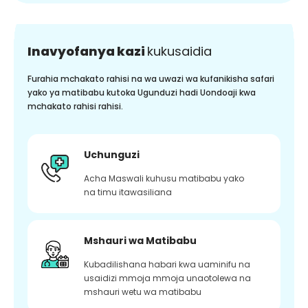
Inavyofanya kazi
kukusaidia
Furahia mchakato rahisi na wa uwazi wa kufanikisha safari
yako ya matibabu kutoka Ugunduzi hadi Uondoaji kwa
mchakato rahisi rahisi.
Uchunguzi
Acha Maswali kuhusu matibabu yako
na timu itawasiliana
Mshauri wa Matibabu
Kubadilishana habari kwa uaminifu na
usaidizi mmoja mmoja unaotolewa na
mshauri wetu wa matibabu