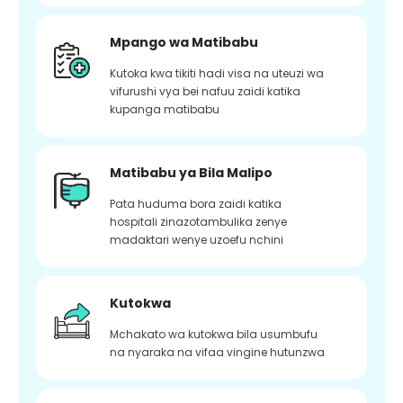
Mpango wa Matibabu
Kutoka kwa tikiti hadi visa na uteuzi wa
vifurushi vya bei nafuu zaidi katika
kupanga matibabu
Matibabu ya Bila Malipo
Pata huduma bora zaidi katika
hospitali zinazotambulika zenye
madaktari wenye uzoefu nchini
Kutokwa
Mchakato wa kutokwa bila usumbufu
na nyaraka na vifaa vingine hutunzwa