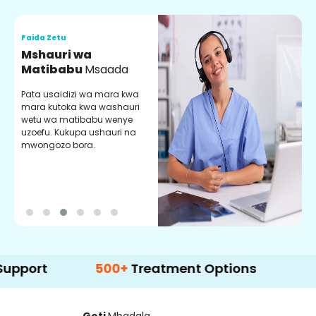
Faida Zetu
F
Mshauri wa
V
Matibabu
Msaada
U
Pata usaidizi wa mara kwa
U
mara kutoka kwa washauri
m
wetu wa matibabu wenye
z
uzoefu. Kukupa ushauri na
w
mwongozo bora.
b
500+
Treatment Options