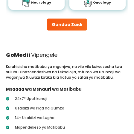
Neurology
Oncology
Gundua Zaidi
GoMedii
Vipengele
Kurahisisha matibabu ya mgonjwa, na vile vile kuiwezesha kwa
suluhu zinazoendeshwa na teknolojia, mfumo wa utunzaji wa
wagonjwa & uwazi katika kila hatua ya safari ya matibabu.
Msaada wa Mshauri wa Matibabu
24x7* Upatikanaji
Usaidizi wa Piga na Gumzo
14+ Usaidizi wa Lugha
Mapendekezo ya Matibabu