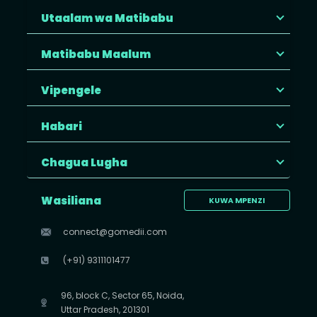
Utaalam wa Matibabu
Matibabu Maalum
Vipengele
Habari
Chagua Lugha
Wasiliana
KUWA MPENZI
connect@gomedii.com
(+91) 9311101477
96, block C, Sector 65, Noida,
Uttar Pradesh, 201301