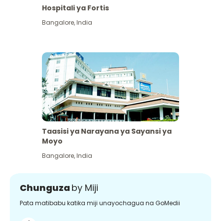
Hospitali ya Fortis
Bangalore
,
India
Taasisi ya Narayana ya Sayansi ya
Moyo
Bangalore
,
India
Chunguza
by Miji
Pata matibabu katika miji unayochagua na GoMedii