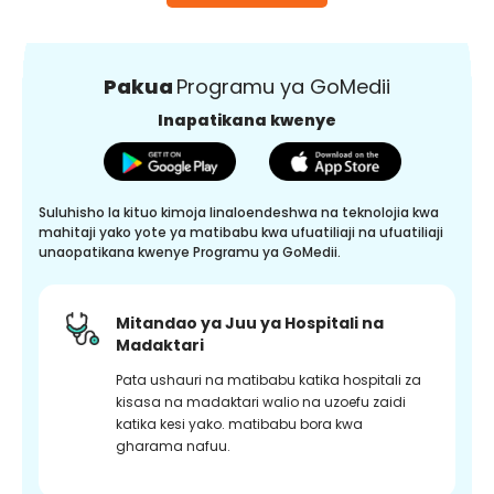
Pakua
Programu ya GoMedii
Inapatikana kwenye
Suluhisho la kituo kimoja linaloendeshwa na teknolojia kwa
mahitaji yako yote ya matibabu kwa ufuatiliaji na ufuatiliaji
unaopatikana kwenye Programu ya GoMedii.
Mitandao ya Juu ya Hospitali na
Madaktari
Pata ushauri na matibabu katika hospitali za
kisasa na madaktari walio na uzoefu zaidi
katika kesi yako. matibabu bora kwa
gharama nafuu.