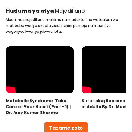
Huduma ya afya
Majadiliano
Maoni na majadiliano muhimu na madaktari na wataalam wa
matibabu wenye uzoefu zaidi nchini pamoja na maoni ya
wagonjwa kwenye jukwaa letu.
Metabolic Syndrome: Take
Surprising Reasons fo
Care of Your Heart (Part - 1) |
in Adults By Dr. Mudas
Dr. Ajay Kumar Sharma
Tazama zote