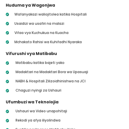
Huduma ya Wagonjwa
Wafanyakazi waliojitolea katika Hospitali
Usaidizi wa usafiri na malazi
Vifaa vya Kuchukua na Kuacha
Mchakato Rahisi wa Kuhifadhi Nyaraka
Vifurushi vya Matibabu
Matibabu katika bajeti yako
Madaktari na Madaktari Bora wa Upasuaji
NABH & Hospitali Zilizoidhinishwa na JCI
Chaguzi nyingi za Ushauri
Ufumbuzi wa Teknolojia
Ushauri wa Video unapohitaji
Rekodi ya afya iliyolindwa