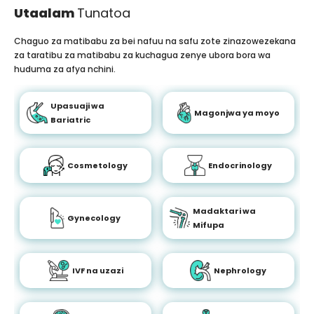
Utaalam
Tunatoa
Chaguo za matibabu za bei nafuu na safu zote zinazowezekana
za taratibu za matibabu za kuchagua zenye ubora bora wa
huduma za afya nchini.
Upasuaji wa
Magonjwa ya moyo
Bariatric
Cosmetology
Endocrinology
Madaktari wa
Gynecology
Mifupa
IVF na uzazi
Nephrology