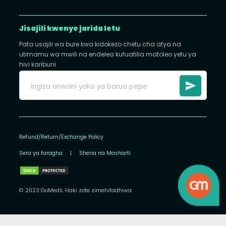
Jisajili kwenye jarida letu
Pata usajili wa bure kwa kidokezo chetu cha afya na
utimamu wa mwili na endelea kufuatilia matoleo yetu ya
hivi karibuni
Refund/Return/Exchange Policy
Sera ya faragha
|
Sheria na Masharti
© 2023 GoMedii. Haki zote zimehifadhiwa