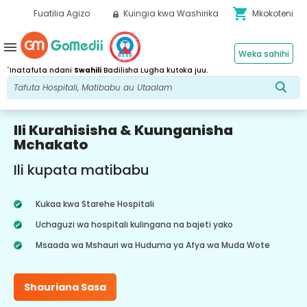
shopping_cart
Fuatilia Agizo
Kuingia kwa Washirika
Mkokoteni
menu
Weka sahihi
*
Inatafuta ndani
Swahili
Badilisha Lugha kutoka juu.
Ili Kurahisisha & Kuunganisha
Mchakato
Ili kupata matibabu
Kukaa kwa Starehe Hospitali
Uchaguzi wa hospitali kulingana na bajeti yako
Msaada wa Mshauri wa Huduma ya Afya wa Muda Wote
Shauriana Sasa