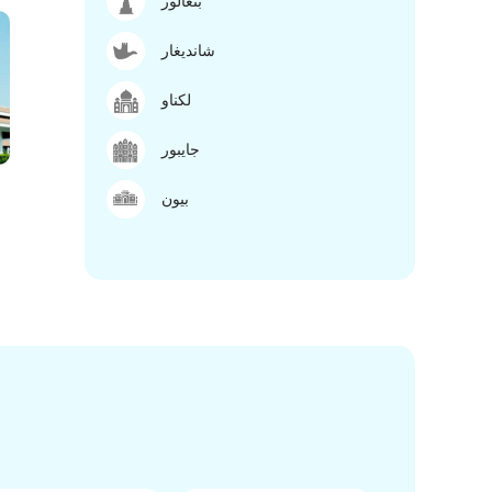
بنغالور
شانديغار
لكناو
جايبور
بيون