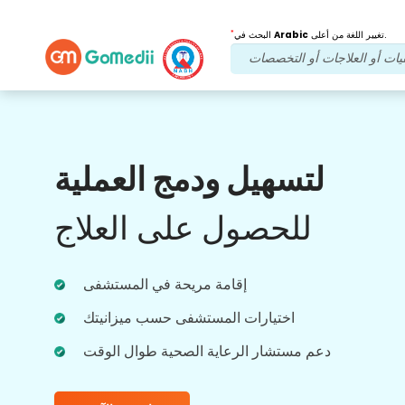
*
تغيير اللغة من أعلى.
Arabic
البحث في
فوائدنا
لتسهيل ودمج العملية
بعد العلاج
متابعة الرعاية
للحصول على العلاج
احصل على دعم طبي ودعم للمرضى على مدار
الساعة طوال أيام الأسبوع مع فريقنا الذي يعالج
مشاكلك في جميع الأوقات. تحديثات منتظمة على
احتياجاتك العلاجية.
إقامة مريحة في المستشفى
اختيارات المستشفى حسب ميزانيتك
دعم مستشار الرعاية الصحية طوال الوقت