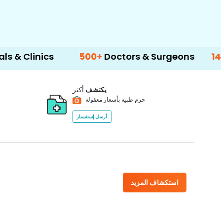
ics
500+
Doctors & Surgeons
14+
Langua
يكتشف
أكثر
حزم طبية بأسعار معقولة
أرسل إستفسار
استكشاف المزيد