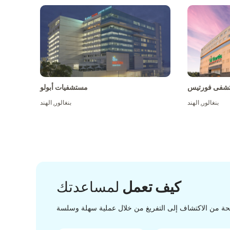
شفى فورتيس
مستشفيات أبولو
بنغالور
,
الهند
بنغالور
,
الهند
كيف تعمل
لمساعدتك