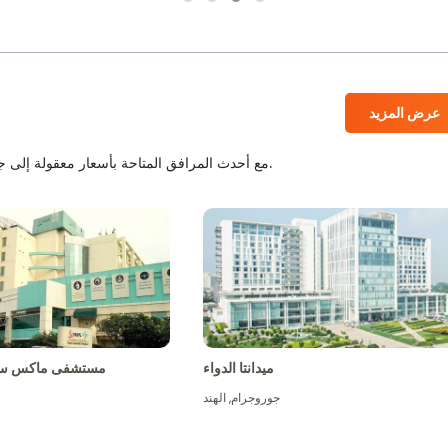
عرض المزيد
المستشفيات المعتمدة من JCI و NABH مع أحدث المرافق المتاحة بأسعار معقولة إلى جانب أفضل الطاقم الطبي.
ميدانتا الدواء
مستشفى ماكس سو
جوروجرام
,
الهند