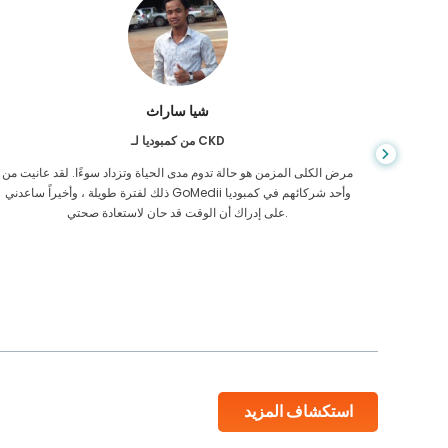
شيا ساراث
من كمبوديا لـ CKD
يص إصابتي
مرض الكلى المزمن هو حالة تدوم مدى الحياة وتزداد سوءًا. لقد عانيت من
 أكن أعرف
ذلك لفترة طويلة ، وأخيراً ساعدني GoMedii وأحد شركائهم في كمبوديا
على إدراك أن الوقت قد حان لاستعادة صحتي.
استكشاف المزيد