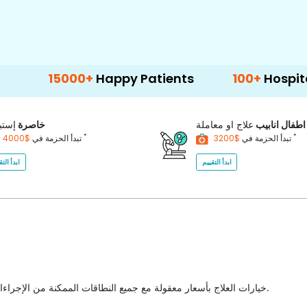
5000+
Happy Patients
100+
Hospitals & Clin
اطفال انابيب
علاج او معاملة
خاصرة
إستب
*
*
$3200
تبدأ الحزمة في
$4000
تبدأ الحزمة في
ابدأ التقييم
ابدأ التق
خيارات العلاج بأسعار معقولة مع جميع النطاقات الممكنة من الإجراءات الطبية للاختيار من بينها مع أفضل جودة للرعاية الصحية في البلاد.