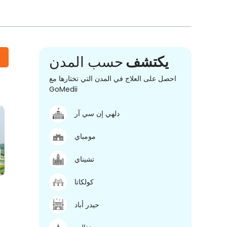
يكتشف
حسب المدن
احصل على العلاج في المدن التي تختارها مع
GoMedii
دلهي إن سي آر
مومباي
تشيناي
كولكاتا
حيدر أباد