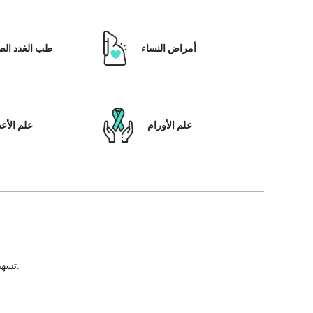
أمراض النساء
طب الغدد الص
علم الأورام
علم الأ
تسهيل علاج المريض ، بالإضافة إلى تمكينه بالحلول التي تعتمد على التكنولوجيا ونظام رعاية المرضى والشفافية في كل خطوة من خطوات رحلة العلاج.