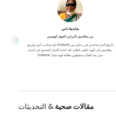
شاندها داس
من بنغلاديش لأمراض الجهاز الهضمي
لقد شكرت ابني وفريق GoMedii الرائع الذي ساعدني في رحلتي من
بنغلاديش إلى الهند لتلقي العلاج. لقد اتخذنا الخيار الصحيح في اختيار
الرعاية ا
GoMedii. حتى بعد العلاج يحتفظون بعلاقة قوية معنا
الممل
مقالات صحية
& التحديثات