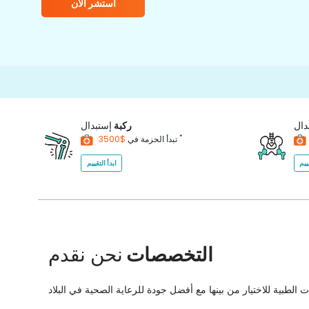
استشر الآن
1
دال
ركبة
إستبدال
*
$3500
تبدأ الحزمة في
ييم
ابدأ التقييم
التخصصات
نحن نقدم