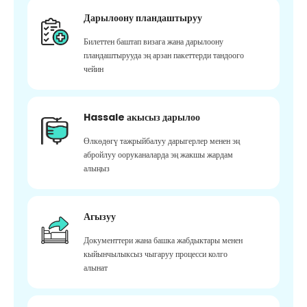
Дарылоону пландаштыруу
Билеттен баштап визага жана дарылоону
пландаштырууда эң арзан пакеттерди тандоого
чейин
Hassale акысыз дарылоо
Өлкөдөгү тажрыйбалуу дарыгерлер менен эң
абройлуу ооруканаларда эң жакшы жардам
алыңыз
Агызуу
Документтери жана башка жабдыктары менен
кыйынчылыксыз чыгаруу процесси колго
алынат