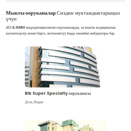
Мыкты ооруканалар
Сиздин муктаждыктарыңыз
үчүн
JCI & NABH аккредитацияланган ооруканаларды, эң мыкты медициналык
кызматкерлер менен бирге, жеткиликтүү баада заманбап жабдыктары бар.
Blk Super Specialty ооруканасы
Дели
,
Индия