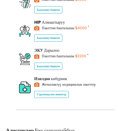
Баалоону баштоо
HIP
Алмаштыруу
*
Пакеттин башталышы
$4000
Баалоону баштоо
ЭКУ
Дарылоо
*
Пакеттин башталышы
$3200
Баалоону баштоо
Изилдөө
көбүрөөк
Жеткиликтүү медициналык пакеттер
Сурамжылоо жөнөтүү
Адистиктер
Биз сунуштайбыз