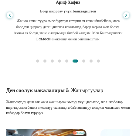
Ариф Хафиз
Боор циррозу үчүн Бангладештен
Жашоо качан туура эмес бурулуп кетерин эч качан билбейсиң, мага
боордун циррозу деген диагноз коюлганда, барар жерим жок болчу.
Акчам аз болуп, эмне кыларымды билбей калдым. Мен Бангладештеги
GoMedii өнөктөшү менен байланыштым.
Ден соолук макалалары
& Жаңыртуулар
Жашооңузду дени сак жана жакшыраак кылуу үчүн дарылоо, жол-жоболор,
шарттар жана башка тиешелүү талаптарга байланыштуу акыркы маалымат менен
кабардар болуп туруңуз.