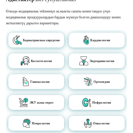
Өлкөдө медициналык тейлөөнүн эң мыкты сапаты менен тандоо үчүн
медициналык процедуралардын бардык мүмкүн болгон диапазондору менен
жеткиликтүү дарылоо варианттары.
Бариатриялык хирургия
Кардиология
Косметология
Эндокринология
Гинекология
Ортопедия
ЭКУ жана төрөт
Нефрология
Неврология
Онкология