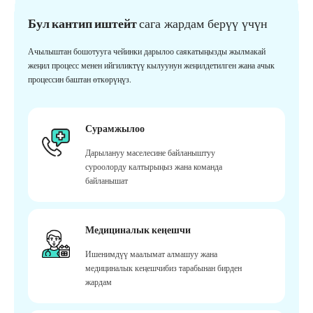
Бул кантип иштейт
сага жардам берүү үчүн
Ачылыштан бошотууга чейинки дарылоо саякатыңызды жылмакай
жеңил процесс менен ийгиликтүү кылуунун жеңилдетилген жана ачык
процессин баштан өткөрүңүз.
Сурамжылоо
Дарылануу маселесине байланыштуу
суроолорду калтырыңыз жана команда
байланышат
Медициналык кеңешчи
Ишенимдүү маалымат алмашуу жана
медициналык кеңешчибиз тарабынан бирден
жардам