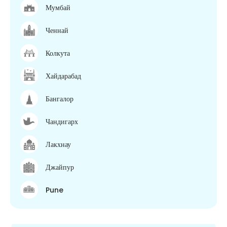
Мумбай
Ченнай
Колкута
Хайдарабад
Бангалор
Чандигарх
Лакхнау
Джайпур
Pune