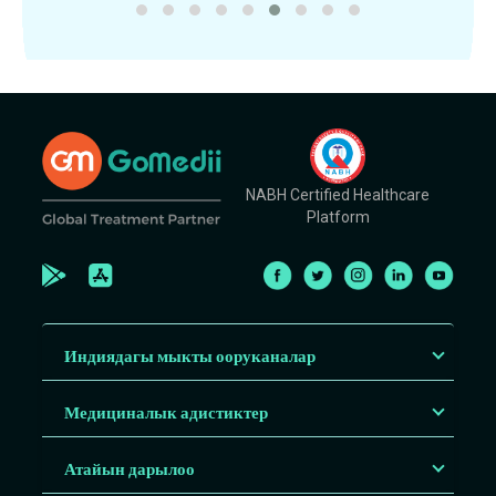
NABH Certified Healthcare
Platform
Индиядагы мыкты ооруканалар
Медициналык адистиктер
Атайын дарылоо