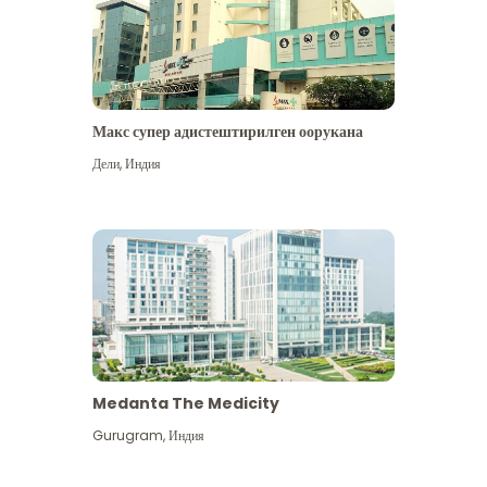
Макс супер адистештирилген оорукана
Дели
,
Индия
Medanta The Medicity
Gurugram
,
Индия