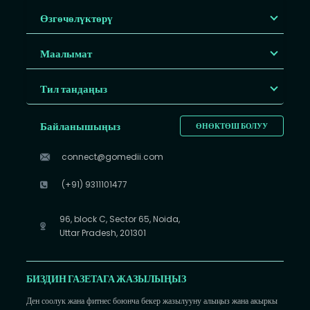
Өзгөчөлүктөрү
Маалымат
Тил тандаңыз
Байланышыңыз
ӨНӨКТӨШ БОЛУУ
connect@gomedii.com
(+91) 9311101477
96, block C, Sector 65, Noida,
Uttar Pradesh, 201301
БИЗДИН ГАЗЕТАГА ЖАЗЫЛЫҢЫЗ
Ден соолук жана фитнес боюнча бекер жазылууну алыңыз жана акыркы