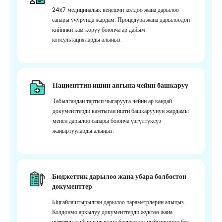
24x7 медициналык кеңешчи колдоо жана дарылоо
сапары учурунда жардам. Процедура жана дарылоодон
кийинки кам көрүү боюнча ар дайым
консультацияларды алыңыз.
Пациенттин ишин аягына чейин башкаруу
Табылгандан тартып чыгарууга чейин ар кандай
документтерди камтыган ишти башкаруунун жардамы
менен дарылоо сапары боюнча үзгүлтүксүз
жаңыртууларды алыңыз.
Бюджеттик дарылоо жана убара болбостон
документтер
Ыңгайлаштырылган дарылоо параметрлерин алыңыз.
Колдонмо аркылуу документтерди жүктөө жана
иштетүү кыйынчылыксыз бюджетке ылайыкталган баа