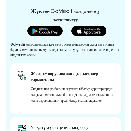
Жүктөө
GoMedii колдонмосу
жеткиликтүү
GoMedii колдонмосунда көз салуу жана мониторинг жүргүзүү менен
бардык медициналык муктаждыктарыңыз үчүн технологияга негизделген
бирдиктүү чечим.
Жогорку оорукана жана дарыгерлер
тармактары
Сиздин ишиңиз боюнча эң тажрыйбалуу дарыгерлердин
жардамы менен заманбап ооруканаларда кеңеш алыңыз
жана дарыланыңыз. арзан баада мыкты дарылоо.
Үзгүлтүксүз кеңешчи колдоосу