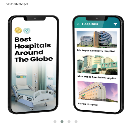
заказ кылыңыз