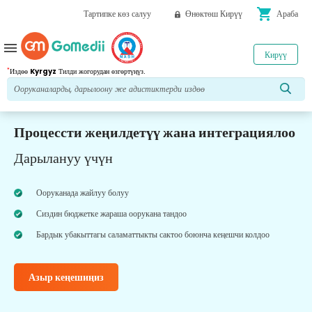
shopping_cart
Тартипке көз салуу
Өнөктөш Кирүү
Араба
menu
Кирүү
*
Издөө
Kyrgyz
Тилди жогорудан өзгөртүңүз.
Процессти жеңилдетүү жана интеграциялоо
Дарылануу үчүн
Ооруканада жайлуу болуу
Сиздин бюджетке жараша оорукана тандоо
Бардык убакыттагы саламаттыкты сактоо боюнча кеңешчи колдоо
Азыр кеңешиңиз