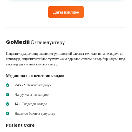
Дагы изилдөө
GoMedii
Өзгөчөлүктөрү
Пациентти дарылоону жеңилдетүү, ошондой эле аны технологияга негизделген
чечимдер, пациентти тейлөө тутуму жана дарылоо сапарынын ар бир кадамында
айкындуулук менен камсыз кылуу.
Медициналык кеңешчи колдоо
24x7* Жеткиликтүүлүк
Чалуу жана чат колдоо
14+ Тилдерди колдоо
Дарылоо боюнча сунуштар
Patient Care