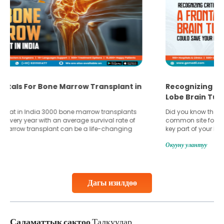
Recognizing Critical Symptoms of a Frontal
Lobe Brain Tumor Could Save Your Life
Did you know that the frontal lobe of your brain is the most
common site for tumor occurrence? The frontal lobe is a
key part of your brain and is responsible for various
important functions in your body. Any sort of damage or
Окууну улантуу
harm to it can lead to serious complications. However, with
early diagnosis
Continue Reading
Дагы изилдөө
Саламаттык сактоо
Талкуулар