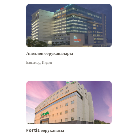
Аполлон ооруканалары
Көбүрөөк көрүү
Бангалор
,
Индия
Fortis ооруканасы