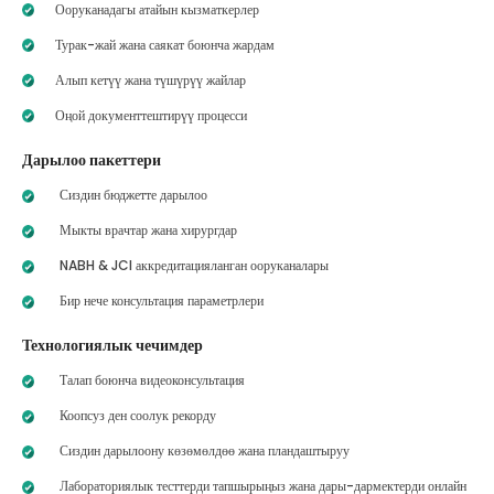
Ооруканадагы атайын кызматкерлер
Турак-жай жана саякат боюнча жардам
Алып кетүү жана түшүрүү жайлар
Оңой документтештирүү процесси
Дарылоо пакеттери
Сиздин бюджетте дарылоо
Мыкты врачтар жана хирургдар
NABH & JCI аккредитацияланган ооруканалары
Бир нече консультация параметрлери
Технологиялык чечимдер
Талап боюнча видеоконсультация
Коопсуз ден соолук рекорду
Сиздин дарылоону көзөмөлдөө жана пландаштыруу
Лабораториялык тесттерди тапшырыңыз жана дары-дармектерди онлайн