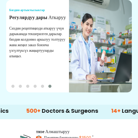
Биздин артыкчылыктар
Б
Регулярдуу дары
Аткаруу
С
Сиздин рецептиңизди аткаруу үчүн
Ы
дарыканада текшерилген дарылар.
ж
биздин колдонмо аркылуу толтуруу
м
жана жеңил заказ боюнча
с
үзгүлтүксүз жаңыртууларды
алыңыз.
500+
Doctors & Surgeons
14+
Language Su
тизе
Алмаштыруу
*
Пакеттин башталышы
$3500