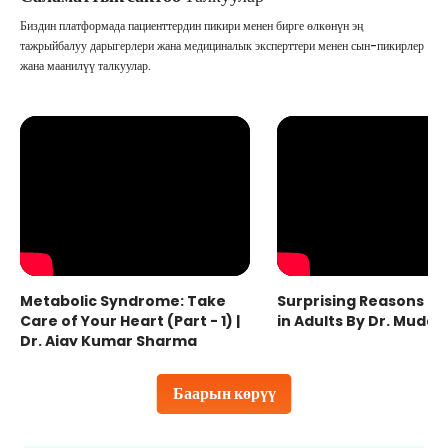
Биздин платформада пациенттердин пикири менен бирге өлкөнүн эң
тажрыйбалуу дарыгерлери жана медициналык эксперттери менен сын-пикирлер
жана маанилүү талкуулар.
Metabolic Syndrome: Take
Surprising Reasons fo
Care of Your Heart (Part - 1) |
in Adults By Dr. Mudas
Dr. Ajay Kumar Sharma
Баарын көрүү