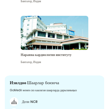
Бангалор
,
Индия
Нараяна кардиология институту
Бангалор
,
Индия
Изилдөө
Шаарлар боюнча
GoMedii менен сиз каалаган шаарларда дарыланыңыз
Дели NCR