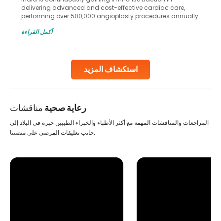
in advanced reproductive techniques like In Vitro
Fertilization (IVF) and intrauterine insemination (IUI). These
methods enable medical professionals to tackle fertility
أكمل القراءة
challenges and help couples achieve their dream of
parenthood. Skilled technicians collect sperm using
specialized procedures to ensure optimal quality. Once
collected, they process the
استكشاف المزيد
Continue Reading
رعاية صحية
مناقشات
المراجعات والمناقشات المهمة مع أكثر الأطباء والخبراء الطبيين خبرة في البلاد إلى
جانب تعليقات المرضى على منصتنا.