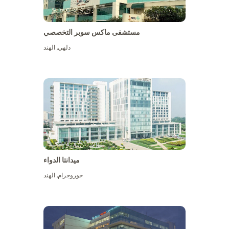
مستشفى ماكس سوبر التخصصي
دلهي
,
الهند
ميدانتا الدواء
جوروجرام
,
الهند