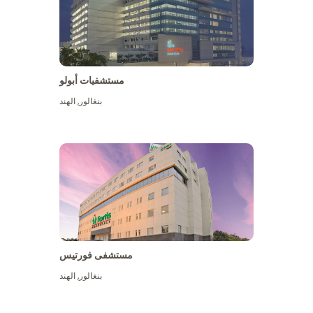
مستشفيات أبولو
بنغالور
,
الهند
عرض المزيد
مستشفى فورتيس
بنغالور
,
الهند