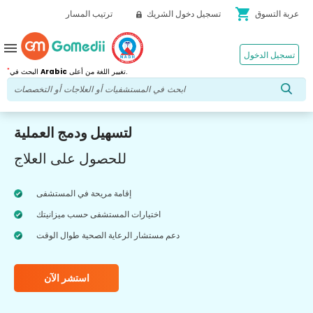
shopping_cart
عربة التسوق
تسجيل دخول الشريك
ترتيب المسار
menu
تسجيل الدخول
*
تغيير اللغة من أعلى.
Arabic
البحث في
لتسهيل ودمج العملية
للحصول على العلاج
إقامة مريحة في المستشفى
اختيارات المستشفى حسب ميزانيتك
دعم مستشار الرعاية الصحية طوال الوقت
استشر الآن