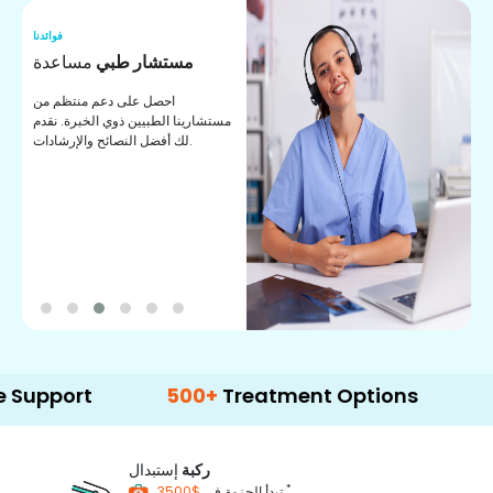
نا
فوائدنا
ت
مستشار طبي
مساعدة
ت
احصل على دعم منتظم من
مستشارينا الطبيين ذوي الخبرة. نقدم
ا
لك أفضل النصائح والإرشادات.
ي
ة
rt
500+
Treatment Options
ركبة
إستبدال
*
$3500
تبدأ الحزمة في