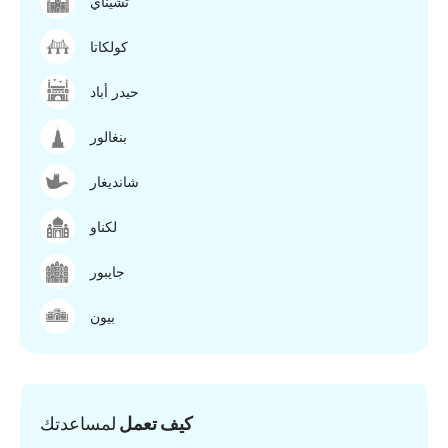
تشيناي
كولكاتا
حيدر أباد
بنغالور
شانديغار
لكناو
جايبور
بيون
كيف تعمل
لمساعدتك