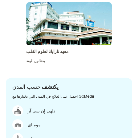
معهد نارايانا لعلوم القلب
بنغالور
,
الهند
يكتشف
حسب المدن
احصل على العلاج في المدن التي تختارها مع GoMedii
دلهي إن سي آر
مومباي