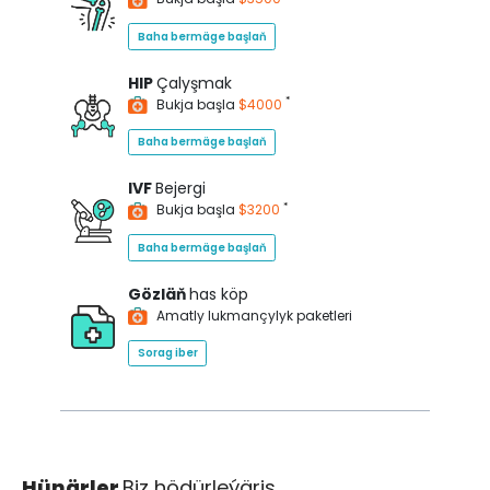
Baha bermäge başlaň
HIP
Çalyşmak
*
Bukja başla
$4000
Baha bermäge başlaň
IVF
Bejergi
*
Bukja başla
$3200
Baha bermäge başlaň
Gözläň
has köp
Amatly lukmançylyk paketleri
Sorag iber
Hünärler
Biz hödürleýäris