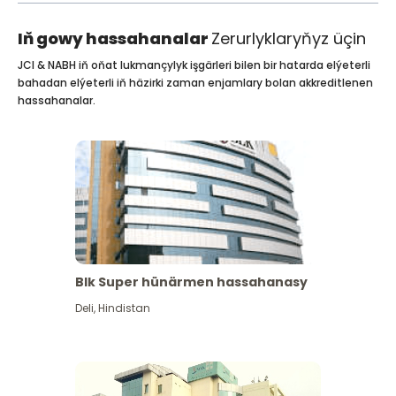
Iň gowy hassahanalar
Zerurlyklaryňyz üçin
JCI & NABH iň oňat lukmançylyk işgärleri bilen bir hatarda elýeterli
bahadan elýeterli iň häzirki zaman enjamlary bolan akkreditlenen
hassahanalar.
Blk Super hünärmen hassahanasy
Deli
,
Hindistan