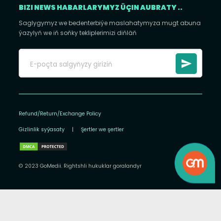
BIZI NEWS HABARLARYMYZ ÜÇIN AUBRATY ..
Saglygymyz we bedenterbiýe maslahatymyza mugt abuna
ýazylyň we iň soňky tekliplerimizi diňläň
Refund/Return/Exchange Policy
Gizlinlik syýasaty
|
Şertler we şertler
© 2023 GoMedii. Rightshli hukuklar goralandyr