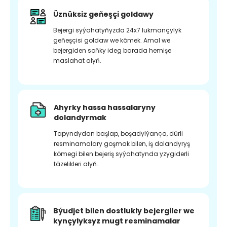
Üznüksiz geňeşçi goldawy
Bejergi syýahatyňyzda 24x7 lukmançylyk
geňeşçisi goldaw we kömek. Amal we
bejergiden soňky ideg barada hemişe
maslahat alyň.
Ahyrky hassa hassalaryny
dolandyrmak
Tapyndydan başlap, boşadylýança, dürli
resminamalary goşmak bilen, iş dolandyryş
kömegi bilen bejeriş syýahatynda yzygiderli
täzelikleri alyň.
Býudjet bilen dostlukly bejergiler we
kynçylyksyz mugt resminamalar