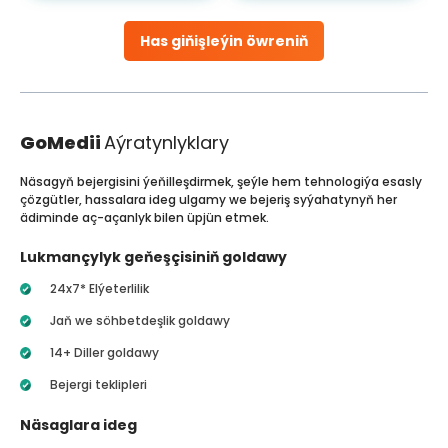
Has giňişleýin öwreniň
GoMedii
Aýratynlyklary
Näsagyň bejergisini ýeňilleşdirmek, şeýle hem tehnologiýa esasly
çözgütler, hassalara ideg ulgamy we bejeriş syýahatynyň her
ädiminde aç-açanlyk bilen üpjün etmek.
Lukmançylyk geňeşçisiniň goldawy
24x7* Elýeterlilik
Jaň we söhbetdeşlik goldawy
14+ Diller goldawy
Bejergi teklipleri
Näsaglara ideg