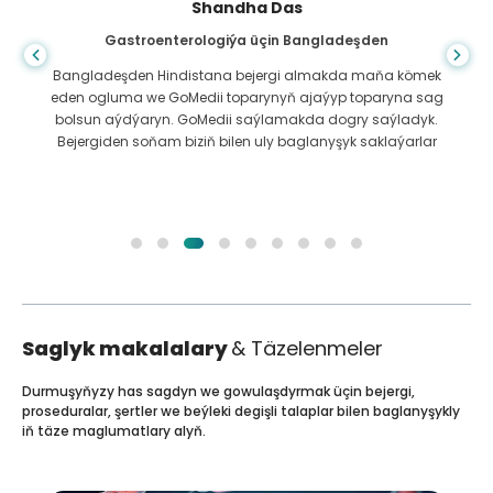
Shandha Das
Gastroenterologiýa üçin Bangladeşden
Bangladeşden Hindistana bejergi almakda maňa kömek
eden ogluma we GoMedii toparynyň ajaýyp toparyna sag
bolsun aýdýaryn. GoMedii saýlamakda dogry saýladyk.
Bejergiden soňam biziň bilen uly baglanyşyk saklaýarlar
Saglyk makalalary
& Täzelenmeler
Durmuşyňyzy has sagdyn we gowulaşdyrmak üçin bejergi,
proseduralar, şertler we beýleki degişli talaplar bilen baglanyşykly
iň täze maglumatlary alyň.