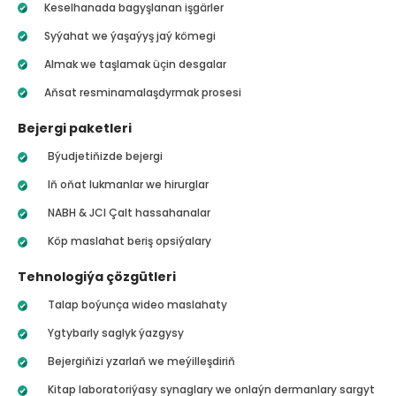
Keselhanada bagyşlanan işgärler
Syýahat we ýaşaýyş jaý kömegi
Almak we taşlamak üçin desgalar
Aňsat resminamalaşdyrmak prosesi
Bejergi paketleri
Býudjetiňizde bejergi
Iň oňat lukmanlar we hirurglar
NABH & JCI Çalt hassahanalar
Köp maslahat beriş opsiýalary
Tehnologiýa çözgütleri
Talap boýunça wideo maslahaty
Ygtybarly saglyk ýazgysy
Bejergiňizi yzarlaň we meýilleşdiriň
Kitap laboratoriýasy synaglary we onlaýn dermanlary sargyt