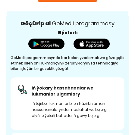
Göçürip al
GoMedii programmasy
Elýeterli
GoMedii programmasynda bar bolan yzarlamak we gözegçilik
etmek bilen ähli lukmançylyk zerurlyklaryňyza tehnologiýa
bilen işleýän bir gezeklik çözgüt.
Iň ýokary hassahanalar we
lukmanlar ulgamlary
Iň tejribeli lukmanlar bilen häzirki zaman
hassahanalarynda maslahat we bejergi
alyň. elýeterli bahada iň gowy bejergi.