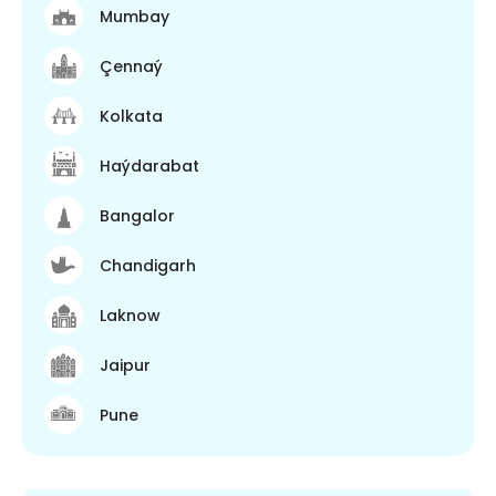
Mumbay
Çennaý
Kolkata
Haýdarabat
Bangalor
Chandigarh
Laknow
Jaipur
Pune