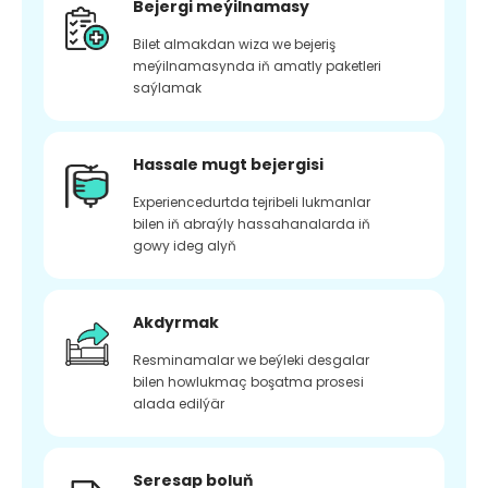
Bejergi meýilnamasy
Bilet almakdan wiza we bejeriş
meýilnamasynda iň amatly paketleri
saýlamak
Hassale mugt bejergisi
Experiencedurtda tejribeli lukmanlar
bilen iň abraýly hassahanalarda iň
gowy ideg alyň
Akdyrmak
Resminamalar we beýleki desgalar
bilen howlukmaç boşatma prosesi
alada edilýär
Seresap boluň