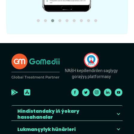
NABH kepillendirilen saglygy
goraýyş platformasy
Hindistandaky iň ýokary
hassahanalar
Lukmançylyk hünärleri