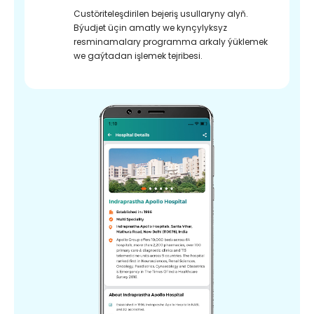
Custöriteleşdirilen bejeriş usullaryny alyň.
Býudjet üçin amatly we kynçylyksyz
resminamalary programma arkaly ýüklemek
we gaýtadan işlemek tejribesi.