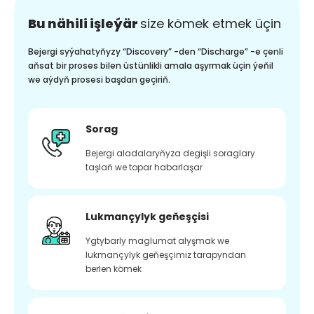
Bu nähili işleýär
size kömek etmek üçin
Bejergi syýahatyňyzy “Discovery” -den “Discharge” -e çenli
aňsat bir proses bilen üstünlikli amala aşyrmak üçin ýeňil
we aýdyň prosesi başdan geçiriň.
Sorag
Bejergi aladalaryňyza degişli soraglary
taşlaň we topar habarlaşar
Lukmançylyk geňeşçisi
Ygtybarly maglumat alyşmak we
lukmançylyk geňeşçimiz tarapyndan
berlen kömek