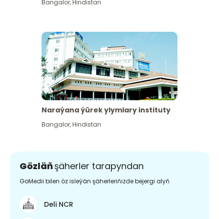
Bangalor
,
Hindistan
Naraýana ýürek ylymlary instituty
Bangalor
,
Hindistan
Gözläň
şäherler tarapyndan
GoMedii bilen öz isleýän şäherleriňizde bejergi alyň
Deli NCR