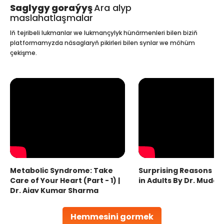
Saglygy goraýyş
Ara alyp
maslahatlaşmalar
Iň tejribeli lukmanlar we lukmançylyk hünärmenleri bilen biziň
platformamyzda näsaglaryň pikirleri bilen synlar we möhüm
çekişme.
Metabolic Syndrome: Take
Surprising Reasons fo
Care of Your Heart (Part - 1) |
in Adults By Dr. Mudas
Dr. Ajay Kumar Sharma
Hemmesini gormek