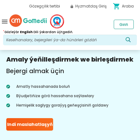
shopping_cart
Gözegçilik tertibi
Hyzmatdaş Giriş
Araba
menu
Giriň
*
Gözleýär
English
Dili ýokardan üýtgediň.
Amaly ýeňilleşdirmek we birleşdirmek
Bejergi almak üçin
Amatly hassahanada boluň
Býudjetiňize görä hassahana saýlawlary
Hemişelik saglygy goraýyş geňeşçisiniň goldawy
Indi maslahatlaşyň