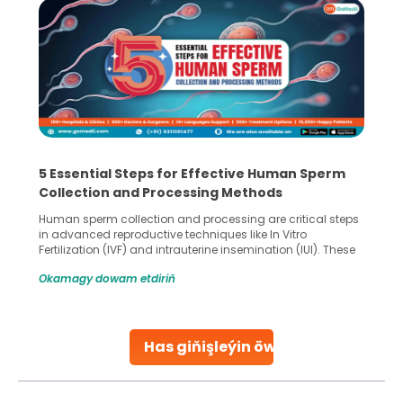
5 Essential Steps for Effective Human Sperm
Collection and Processing Methods
Human sperm collection and processing are critical steps
in advanced reproductive techniques like In Vitro
Fertilization (IVF) and intrauterine insemination (IUI). These
methods enable medical professionals to tackle fertility
Okamagy dowam etdiriň
challenges and help couples achieve their dream of
parenthood. Skilled technicians collect sperm using
specialized procedures to ensure optimal quality. Once
collected, they process the
Has giňişleýin öwreniň
Continue Reading