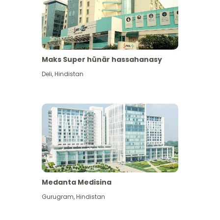
Maks Super hünär hassahanasy
Deli
,
Hindistan
Medanta Medisina
Gurugram
,
Hindistan