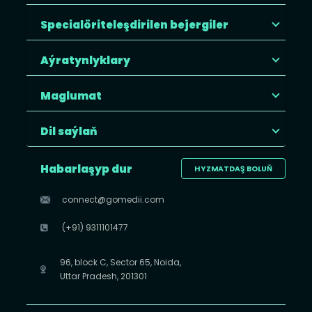
Specialöriteleşdirilen bejergiler
Aýratynlyklary
Maglumat
Dil saýlaň
Habarlaşyp dur
HYZMATDAŞ BOLUŇ
connect@gomedii.com
(+91) 9311101477
96, block C, Sector 65, Noida,
Uttar Pradesh, 201301