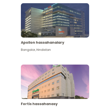
Apollon hassahanalary
Has giňişleýin gör
Bangalor
,
Hindistan
Fortis hassahanasy