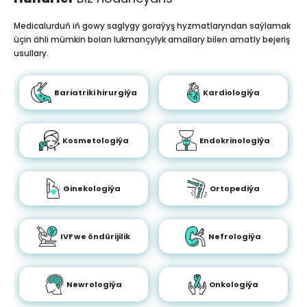
Medicalurduň iň gowy saglygy goraýyş hyzmatlaryndan saýlamak
üçin ähli mümkin bolan lukmançylyk amallary bilen amatly bejeriş
usullary.
Bariatriki hirurgiýa
Kardiologiýa
Kosmetologiýa
Endokrinologiýa
Ginekologiýa
Ortopediýa
IVF we öndürijilik
Nefrologiýa
Newrologiýa
Onkologiýa