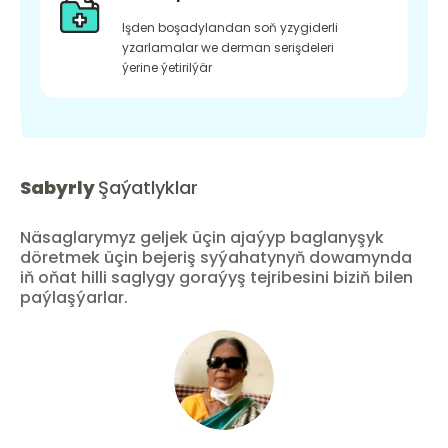
Işden boşadylandan soň yzygiderli
yzarlamalar we derman serişdeleri
ýerine ýetirilýär
Sabyrly
Şaýatlyklar
Näsaglarymyz geljek üçin ajaýyp baglanyşyk
döretmek üçin bejeriş syýahatynyň dowamynda
iň oňat hilli saglygy goraýyş tejribesini biziň bilen
paýlaşýarlar.