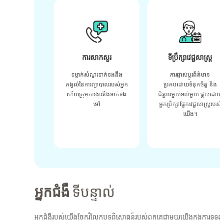
ការសាកសួរ
ទីប្រឹក្សាវេជ្ជសាស្ត្រ
ទម្លាក់សំណួរទាក់ទងនឹង
ការផ្លាស់ប្តូរព័ត៌មាន
កង្វល់នៃការព្យាបាលរបស់អ្នក
ប្រកបដោយទំនុកចិត្ត និង
ហើយក្រុមការងារនឹងទាក់ទង
ជំនួយមួយទល់មួយ ផ្តល់ដោ
ទៅ
អ្នកប្រឹក្សាផ្នែកវេជ្ជសាស្រ្តរបស
យើង។
អ្នកជំងឺ
ទីបន្ទាល់
អ្នកជំងឺរបស់យើងចែករំលែកបទពិសោធន៍របស់ពួកគេជាមួយយើងក្នុងការទទួ