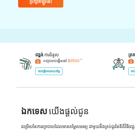
ប្រឹក្សាឥឡូវនេះ
ជង្គង់
ការជំនួស
ត្រ
*
កញ្ចប់ចាប់ផ្តើមនៅ
$3500
ចាប់ផ្តើមការវាយតម្លៃ
ចាប
ឯកទេស
យើងផ្តល់ជូន
ជម្រើសនៃការព្យាបាលដែលមានតម្លៃសមរម្យ ជាមួយនឹងគ្រប់ជួរនៃនីតិវិធីវេ