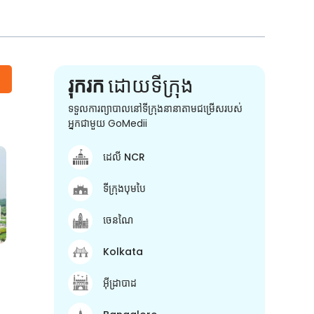
រុករក
ដោយទីក្រុង
ទទួលការព្យាបាលនៅទីក្រុងនានាតាមជម្រើសរបស់
អ្នកជាមួយ GoMedii
ដេលី NCR
ទីក្រុងបុមបៃ
ចេនណៃ
Kolkata
អ៊ីដ្រាបាដ