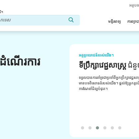
អត្ថប
លើ។
មន្ទីរពេទ្យ
ការព្យា
អត្ថប្រយោជន៍របស់យើង។
លដំណើរការ
ទីប្រឹក្សាវេជ្ជសាស្ត្រ
ជំន
ទទួលបានការគាំទ្រជាប្រចាំពីអ្នកប្រឹក្សាវេជ្ជសា
មានបទពិសោធន៍របស់យើង។ ផ្តល់ឱ្យអ្នកនូវដំប
ការណែនាំដ៏ល្អបំផុត។