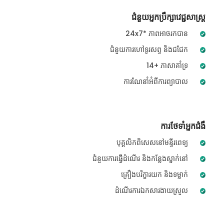
ជំនួយអ្នកប្រឹក្សាវេជ្ជសាស្ត្រ
24x7* ភាពអាចរកបាន
ជំនួយការហៅទូរសព្ទ និងជជែក
14+ ភាសាគាំទ្រ
ការណែនាំអំពីការព្យាបាល
ការថែទាំអ្នកជំងឺ
បុគ្គលិកពិសេសនៅមន្ទីរពេទ្យ
ជំនួយការធ្វើដំណើរ និងកន្លែងស្នាក់នៅ
គ្រឿងបរិក្ខារយក និងទម្លាក់
ដំណើរការឯកសារងាយស្រួល