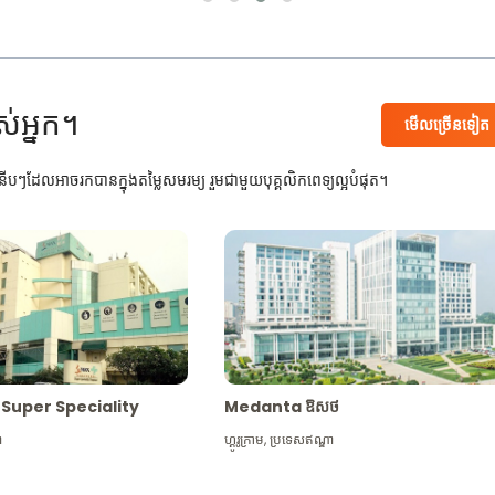
ស់អ្នក។
មើល​ច្រើន​ទៀត
បៗដែលអាចរកបានក្នុងតម្លៃសមរម្យ រួមជាមួយបុគ្គលិកពេទ្យល្អបំផុត។
Max Super Speciality
Medanta ឱសថ
ា
ហ្គូរូក្រាម
,
ប្រទេសឥណ្ឌា