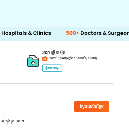
 & Clinics
500+
Doctors & Surgeons
14+
រុករក
ច្រើនទៀត
កញ្ចប់វេជ្ជសាស្ត្រដែលមានតម្លៃសមរម្យ
ផ្ញើការសាកសួរ
ស្វែងយល់បន្ថែម
ពនៅក្នុងប្រទេស។