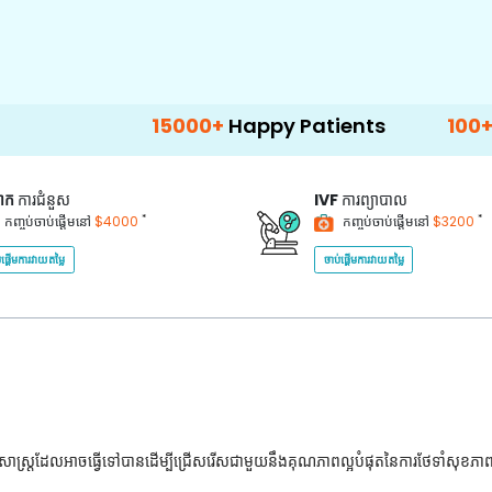
15000+
Happy Patients
100+
Hospitals
គាក
ការជំនួស
IVF
ការព្យាបាល
*
*
កញ្ចប់ចាប់ផ្តើមនៅ
$4000
កញ្ចប់ចាប់ផ្តើមនៅ
$3200
់ផ្តើមការវាយតម្លៃ
ចាប់ផ្តើមការវាយតម្លៃ
ជ្ជសាស្រ្តដែលអាចធ្វើទៅបានដើម្បីជ្រើសរើសជាមួយនឹងគុណភាពល្អបំផុតនៃការថែទាំសុខភា