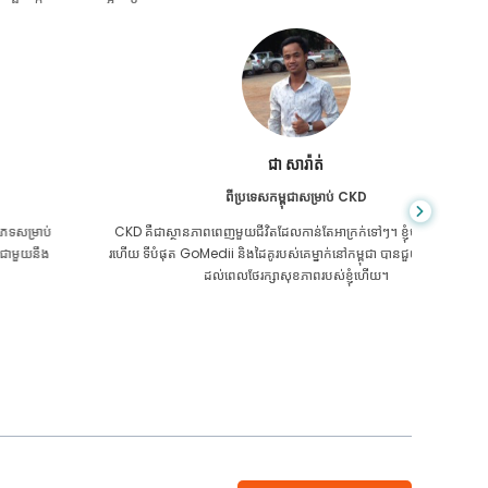
ជា សារ៉ាត់
ពីប្រទេសកម្ពុជាសម្រាប់ CKD
CKD គឺ​ជា​ស្ថានភាព​ពេញ​មួយ​ជីវិត​ដែល​កាន់តែ​អាក្រក់​ទៅៗ។ ខ្ញុំបានរងទុក្ខវាយូ
អ្នក​មិន​ដឹ
រហើយ ទីបំផុត GoMedii និងដៃគូរបស់គេម្នាក់នៅកម្ពុជា បានជួយខ្ញុំឱ្យដឹងថា វា
ក្រិន​ថ្លើម
ដល់ពេលថែរក្សាសុខភាពរបស់ខ្ញុំហើយ។
ទេ។ 