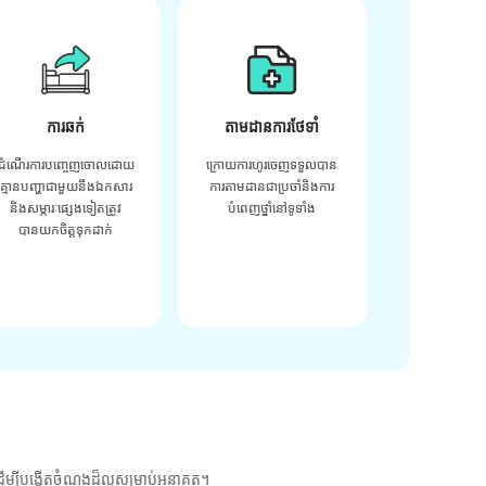
ការឆក់
តាមដានការថែទាំ
ដំណើរការបញ្ចេញចោលដោយ
ក្រោយ​ការ​ហូរ​ចេញ​ទទួល​បាន​
គ្មានបញ្ហាជាមួយនឹងឯកសារ
ការ​តាមដាន​ជា​ប្រចាំ​និង​ការ​
និងសម្ភារៈផ្សេងទៀតត្រូវ
បំពេញ​ថ្នាំ​នៅ​ទូទាំង​
បានយកចិត្តទុកដាក់
ម្បីបង្កើតចំណងដ៏ល្អសម្រាប់អនាគត។