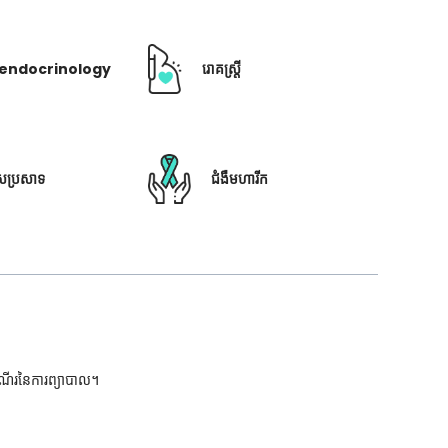
ឺ endocrinology
រោគស្ត្រី
ៃប្រសាទ
ជំងឺមហារីក
ដំណើរនៃការព្យាបាល។