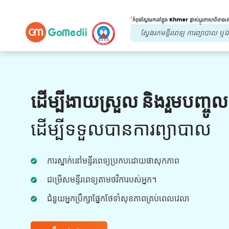
*
កំពុងស្វែងរកនៅក្នុង
Khmer
ផ្លាស់ប្តូរភាសាពីខាង
អត្ថប្រយោជន៍របស់យើង។
ដើម្បីងាយស្រួល និងរួមបញ្ចូ
ការព្យាបាលក្រោយ
តាមដាន
ការថែទាំ
ដើម្បីទទួលបានការព្យាបាល
ទទួលបានជំនួយផ្នែកវេជ្ជសាស្រ្ត និងអ្នកជំងឺ 24x7
ជាមួយនឹងក្រុមរបស់យើងក្នុងការដោះស្រាយបញ្ហារបស់
ការស្នាក់នៅមន្ទីរពេទ្យប្រកបដោយផាសុកភាព
អ្នកគ្រប់ពេលវេលា។ ការធ្វើបច្ចុប្បន្នភាពជាទៀងទាត់លើ
តម្រូវការព្យាបាលរបស់អ្នក។
ជម្រើសមន្ទីរពេទ្យតាមថវិការបស់អ្នក។
ជំនួយអ្នកប្រឹក្សាផ្នែកថែទាំសុខភាពគ្រប់ពេលវេលា