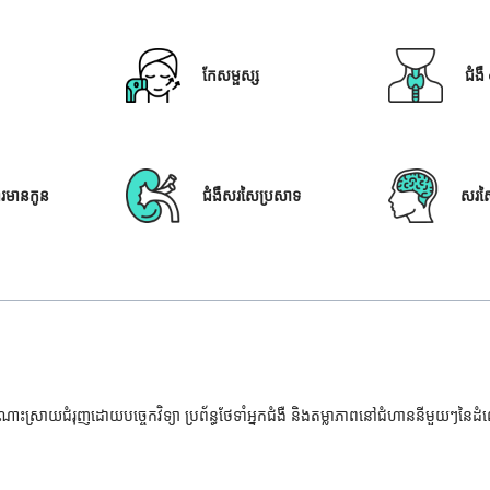
កែសម្ផស្ស
ជំង
ារមានកូន
ជំងឺសរសៃប្រសាទ
សរស
ំណោះស្រាយជំរុញដោយបច្ចេកវិទ្យា ប្រព័ន្ធថែទាំអ្នកជំងឺ និងតម្លាភាពនៅជំហាននីមួយៗនៃ