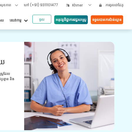
ទសុខភាព
ហៅ
(+91) 9311101477
ការចូលជាដៃគូ
Khmer
ចូល
keyboard_arrow_down
អនុវត្តទិដ្ឋាការវេជ្ជសាស្រ្ត
ទទួលបានការប៉ាន់ស្មាន
បាល
សេវាកម្ម
អត្ថប
ួយ
វី
យោ
ស្ត្រដែល
ូន្មាន និង
ការពិ
មានបទ
ព្យាប
ថែទាំ