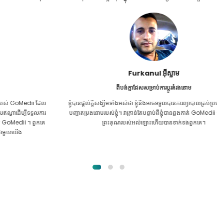
Furkanul អ៊ីស្លាម
ពីបង់ក្លាដែសសម្រាប់ការប្តូរតំរងនោម
ល
ខ្ញុំ​បាន​ផ្តល់​ក្តី​សង្ឃឹម​ទាំង​អស់​ថា ខ្ញុំ​នឹង​អាច​ទទួល​បាន​ការ​ព្យាបាល​គ្រប់​ប្រភេទ​សម្រាប់​
រ
បញ្ហា​តម្រងនោម​របស់​ខ្ញុំ។ វាគ្រាន់តែបន្ទាប់ពីខ្ញុំបានឆ្លងកាត់ GoMedii ជាមួយនឹង
ព្រះគុណរបស់អល់ឡោះហើយបានទាក់ទងពួកគេ។