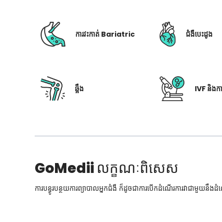
ការវះកាត់ Bariatric
ជំងឺបេះដូង
ឆ្អឹង
IVF និងក
GoMedii
លក្ខណៈពិសេស
ការបន្ធូរបន្ថយការព្យាបាលអ្នកជំងឺ ក៏ដូចជាការបើកដំណើរការវាជាមួយនឹងដ