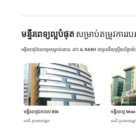
មន្ទីរពេទ្យល្អបំផុត
សម្រាប់តម្រូវការរប
មន្ទីរពេទ្យដែលទទួលស្គាល់ដោយ JCI & NABH ជាមួយនឹងគ្រឿងបរិក្ខារទំនើ
មន្ទីរពេទ្យឯកទេស Blk
មន្ទីរពេទ្យ 
ដេលី
,
ប្រទេសឥណ្ឌា
ដេលី
,
ប្រទេសឥណ្ឌ