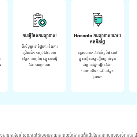
ការធ្វើផែនការព្យាបាល
Hassale ការព្យាបាលដោយ
ឥតគិតថ្លៃ
ពីសំបុត្រទៅទិដ្ឋាការ និងការ
ជ្រើសរើសកញ្ចប់ដែលមាន
ទទួលបានការថែទាំល្អបំផុតនៅ
យ
តម្លៃសមរម្យបំផុតក្នុងការធ្វើ
ក្នុងមន្ទីរពេទ្យល្បីឈ្មោះបំផុត
់
ផែនការព្យាបាល
ជាមួយវេជ្ជបណ្ឌិតដែល
មានបទពិសោធន៍នៅក្នុង
ប្រទេស
លបានការថែទាំសុខភាពដែលមានគុណភាពល្អបំផុតក្នុងដំណើរនៃការព្យាបាលរបស់ពួកគេ ដើ