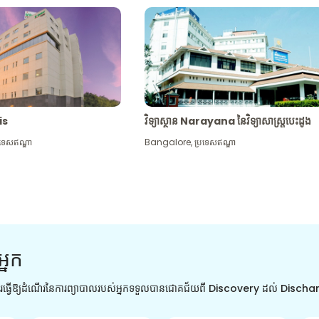
tis
វិទ្យាស្ថាន Narayana នៃវិទ្យាសាស្រ្តបេះដូង
រទេសឥណ្ឌា
Bangalore
,
ប្រទេសឥណ្ឌា
អ្នក
ការធ្វើឱ្យដំណើរនៃការព្យាបាលរបស់អ្នកទទួលបានជោគជ័យពី Discovery ដល់ Disch