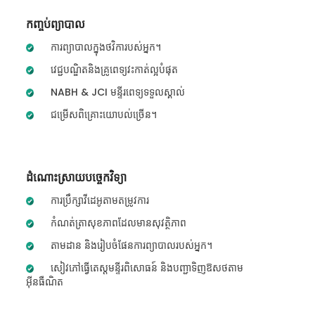
កញ្ចប់ព្យាបាល
ការព្យាបាលក្នុងថវិការបស់អ្នក។
វេជ្ជបណ្ឌិតនិងគ្រូពេទ្យវះកាត់ល្អបំផុត
NABH & JCI មន្ទីរពេទ្យទទួលស្គាល់
ជម្រើសពិគ្រោះយោបល់ច្រើន។
ដំណោះស្រាយបច្ចេកវិទ្យា
ការប្រឹក្សាវីដេអូតាមតម្រូវការ
កំណត់ត្រាសុខភាពដែលមានសុវត្ថិភាព
តាមដាន និងរៀបចំផែនការព្យាបាលរបស់អ្នក។
សៀវភៅធ្វើតេស្តមន្ទីរពិសោធន៍ និងបញ្ជាទិញឱសថតាម
អ៊ីនធឺណិត