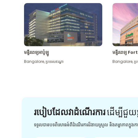
មន្ទីរពេទ្យអាប៉ូឡូ
មន្ទីរពេទ្យ For
Bangalore
,
ប្រទេសឥណ្ឌា
Bangalore
,
ប្
របៀបដែលវាដំណើរការ
ដើម្បី​ជួយ​
ទទួលបានបទពិសោធន៍ពីដំណើរការដ៏ងាយស្រួល និងតម្លាភាពក្នុង