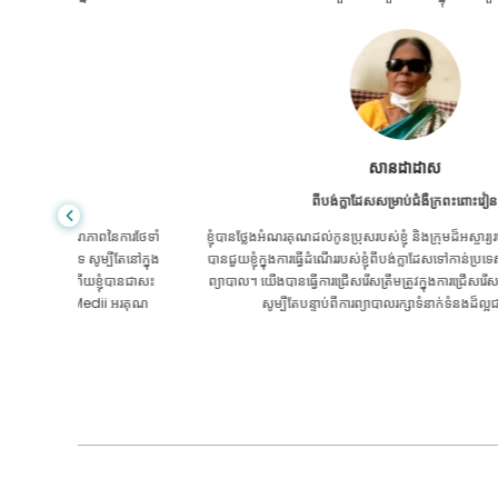
សានដាដាស
ពីបង់ក្លាដែសសម្រាប់ជំងឺក្រពះពោះវៀន
ៃការថែទាំ
ខ្ញុំបានថ្លែងអំណរគុណដល់កូនប្រុសរបស់ខ្ញុំ និងក្រុមដ៏អស្ចារ្យរបស់ GoMedii ដែ
បីតែនៅក្នុង
បានជួយខ្ញុំក្នុងការធ្វើដំណើររបស់ខ្ញុំពីបង់ក្លាដែសទៅកាន់ប្រទេសឥណ្ឌាដើម្បីទទួលកា
ុំបានជាសះ
ព្យាបាល។ យើងបានធ្វើការជ្រើសរើសត្រឹមត្រូវក្នុងការជ្រើសរើស GoMedii ។ ពួកគេ
ii អរគុណ
សូម្បីតែបន្ទាប់ពីការព្យាបាលរក្សាទំនាក់ទំនងដ៏ល្អជាមួយយើង