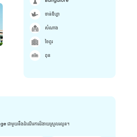
Bangalore
ចាន់ឌីហ្គា
សំណាង
ចៃពួរ
ពុន
arge ជាមួយនឹងដំណើរការដ៏ងាយស្រួលរលូន។