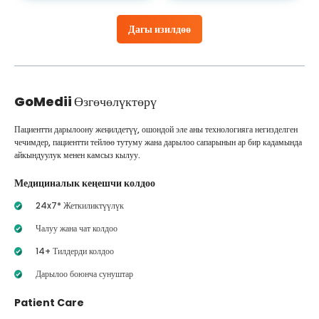
Дагы изилдөө
GoMedii
Өзгөчөлүктөрү
Пациентти дарылоону жеңилдетүү, ошондой эле аны технологияга негизделген
чечимдер, пациентти тейлөө тутуму жана дарылоо сапарынын ар бир кадамында
айкындуулук менен камсыз кылуу.
Медициналык кеңешчи колдоо
24x7* Жеткиликтүүлүк
Чалуу жана чат колдоо
14+ Тилдерди колдоо
Дарылоо боюнча сунуштар
Patient Care