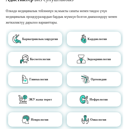
Өлкөдө медициналык тейлөөнүн эң мыкты сапаты менен тандоо үчүн
медициналык процедуралардын бардык мүмкүн болгон диапазондору менен
жеткиликтүү дарылоо варианттары.
Бариатриялык хирургия
Кардиология
Косметология
Эндокринология
Гинекология
Ортопедия
ЭКУ жана төрөт
Нефрология
Неврология
Онкология