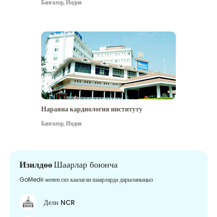
Бангалор
,
Индия
Нараяна кардиология институту
Бангалор
,
Индия
Изилдөө
Шаарлар боюнча
GoMedii менен сиз каалаган шаарларда дарыланыңыз
Дели NCR