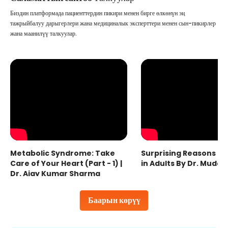
Биздин платформада пациенттердин пикири менен бирге өлкөнүн эң
тажрыйбалуу дарыгерлери жана медициналык эксперттери менен сын-пикирлер
жана маанилүү талкуулар.
Metabolic Syndrome: Take
Surprising Reasons fo
Care of Your Heart (Part - 1) |
in Adults By Dr. Mudas
Dr. Ajay Kumar Sharma
Баарын көрүү