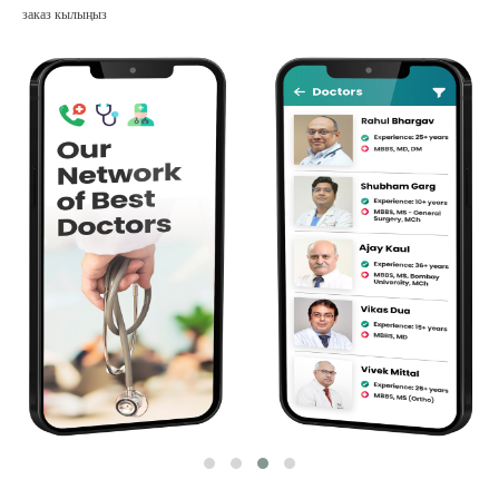
заказ кылыңыз