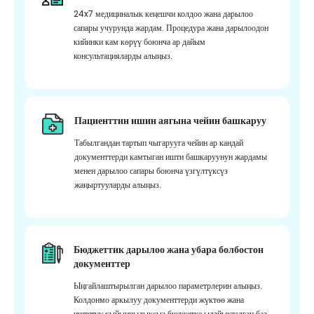
24x7 медициналык кеңешчи колдоо жана дарылоо
сапары учурунда жардам. Процедура жана дарылоодон
кийинки кам көрүү боюнча ар дайым
консультацияларды алыңыз.
Пациенттин ишин аягына чейин башкаруу
Табылгандан тартып чыгарууга чейин ар кандай
документтерди камтыган ишти башкаруунун жардамы
менен дарылоо сапары боюнча үзгүлтүксүз
жаңыртууларды алыңыз.
Бюджеттик дарылоо жана убара болбостон
документтер
Ыңгайлаштырылган дарылоо параметрлерин алыңыз.
Колдонмо аркылуу документтерди жүктөө жана
иштетүү кыйынчылыксыз бюджетке ылайыкталган баа