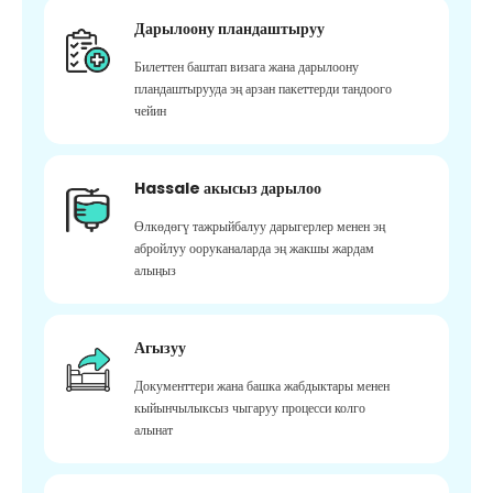
Дарылоону пландаштыруу
Билеттен баштап визага жана дарылоону
пландаштырууда эң арзан пакеттерди тандоого
чейин
Hassale акысыз дарылоо
Өлкөдөгү тажрыйбалуу дарыгерлер менен эң
абройлуу ооруканаларда эң жакшы жардам
алыңыз
Агызуу
Документтери жана башка жабдыктары менен
кыйынчылыксыз чыгаруу процесси колго
алынат