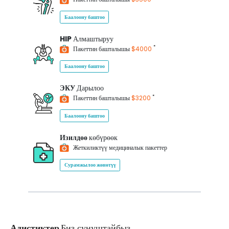
Баалоону баштоо
HIP
Алмаштыруу
*
Пакеттин башталышы
$4000
Баалоону баштоо
ЭКУ
Дарылоо
*
Пакеттин башталышы
$3200
Баалоону баштоо
Изилдөө
көбүрөөк
Жеткиликтүү медициналык пакеттер
Сурамжылоо жөнөтүү
Адистиктер
Биз сунуштайбыз