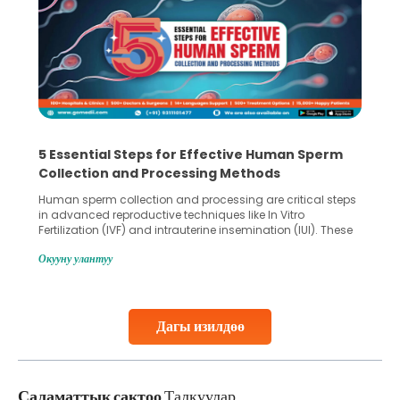
5 Essential Steps for Effective Human Sperm
Collection and Processing Methods
Human sperm collection and processing are critical steps
in advanced reproductive techniques like In Vitro
Fertilization (IVF) and intrauterine insemination (IUI). These
methods enable medical professionals to tackle fertility
Окууну улантуу
challenges and help couples achieve their dream of
parenthood. Skilled technicians collect sperm using
specialized procedures to ensure optimal quality. Once
collected, they process the
Дагы изилдөө
Continue Reading
Саламаттык сактоо
Талкуулар