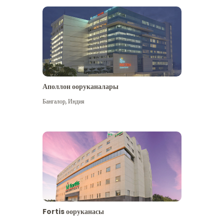
Аполлон ооруканалары
Көбүрөөк көрүү
Бангалор
,
Индия
Fortis ооруканасы