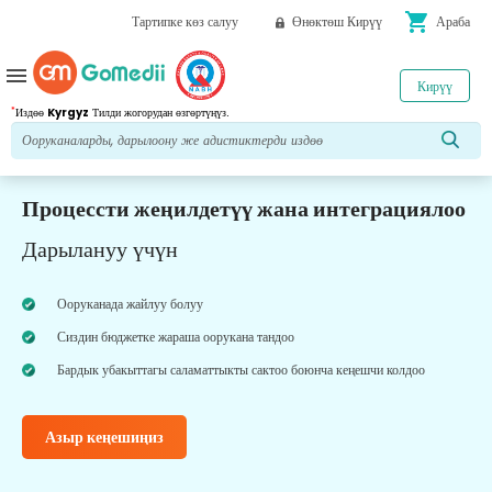
shopping_cart
Тартипке көз салуу
Өнөктөш Кирүү
Араба
menu
Кирүү
*
Издөө
Kyrgyz
Тилди жогорудан өзгөртүңүз.
Процессти жеңилдетүү жана интеграциялоо
Дарылануу үчүн
Ооруканада жайлуу болуу
Сиздин бюджетке жараша оорукана тандоо
Бардык убакыттагы саламаттыкты сактоо боюнча кеңешчи колдоо
Азыр кеңешиңиз