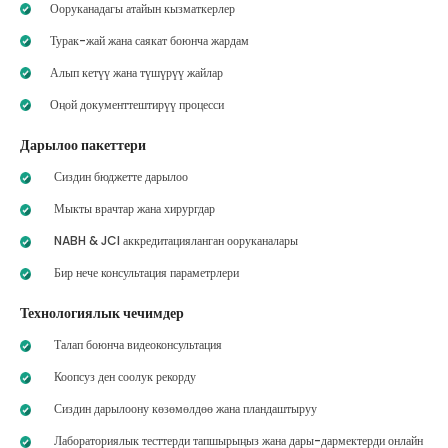
Ооруканадагы атайын кызматкерлер
Турак-жай жана саякат боюнча жардам
Алып кетүү жана түшүрүү жайлар
Оңой документтештирүү процесси
Дарылоо пакеттери
Сиздин бюджетте дарылоо
Мыкты врачтар жана хирургдар
NABH & JCI аккредитацияланган ооруканалары
Бир нече консультация параметрлери
Технологиялык чечимдер
Талап боюнча видеоконсультация
Коопсуз ден соолук рекорду
Сиздин дарылоону көзөмөлдөө жана пландаштыруу
Лабораториялык тесттерди тапшырыңыз жана дары-дармектерди онлайн