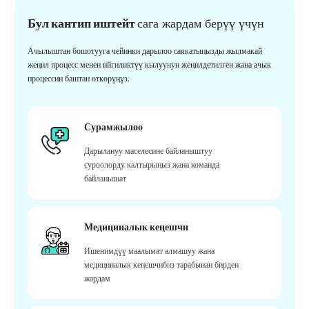
Бул кантип иштейт
сага жардам берүү үчүн
Ачылыштан бошотууга чейинки дарылоо саякатыңызды жылмакай
жеңил процесс менен ийгиликтүү кылуунун жеңилдетилген жана ачык
процессин баштан өткөрүңүз.
Сурамжылоо
Дарылануу маселесине байланыштуу
суроолорду калтырыңыз жана команда
байланышат
Медициналык кеңешчи
Ишенимдүү маалымат алмашуу жана
медициналык кеңешчибиз тарабынан бирден
жардам