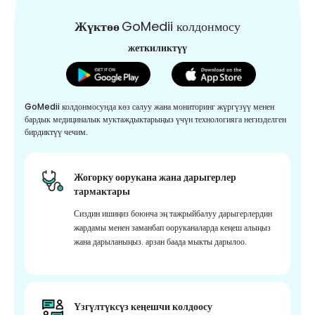
Жүктөө
GoMedii колдонмосу
жеткиликтүү
GoMedii колдонмосунда көз салуу жана мониторинг жүргүзүү менен
бардык медициналык муктаждыктарыңыз үчүн технологияга негизделген
бирдиктүү чечим.
Жогорку оорукана жана дарыгерлер
тармактары
Сиздин ишиңиз боюнча эң тажрыйбалуу дарыгерлердин
жардамы менен заманбап ооруканаларда кеңеш алыңыз
жана дарыланыңыз. арзан баада мыкты дарылоо.
Үзгүлтүксүз кеңешчи колдоосу