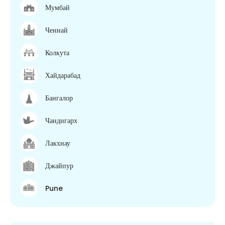
Мумбай
Ченнай
Колкута
Хайдарабад
Бангалор
Чандигарх
Лакхнау
Джайпур
Pune