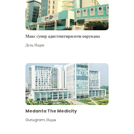
Макс супер адистештирилген оорукана
Дели
,
Индия
Medanta The Medicity
Gurugram
,
Индия