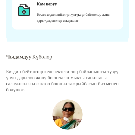
Кам көрүү
Босангандан кийин үзгүлтүксүз байкоолор жана
дары-дармектер аткарылат
Чыдамдуу
Күбөлөр
Биздин бейтаптар келечектеги чоң байланышты түзүү
үчүн дарылоо жолу боюнча эң мыкты сапаттагы
саламаттыкты сактоо боюнча тажрыйбасын биз менен
бөлүшөт.