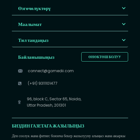
Өзгөчөлүктөрү
Маалымат
Тил тандаңыз
Байланышыңыз
ӨНӨКТӨШ БОЛУУ
connect@gomedii.com
(+91) 9311101477
96, block C, Sector 65, Noida,
Uttar Pradesh, 201301
БИЗДИН ГАЗЕТАГА ЖАЗЫЛЫҢЫЗ
Ден соолук жана фитнес боюнча бекер жазылууну алыңыз жана акыркы