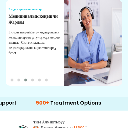
Биздин артыкчылыктар
Б
Медициналык кеңешчи
О
Жардам
К
Биздин тажрыйбалуу медициналык
Д
кеңешчилерден үзгүлтүксүз колдоо
ж
алыңыз. Сизге эң жакшы
р
кеңештерди жана көрсөтмөлөрдү
т
берет.
о
500+
Treatment Options
тизе
Алмаштыруу
*
Пакеттин башталышы
$3500