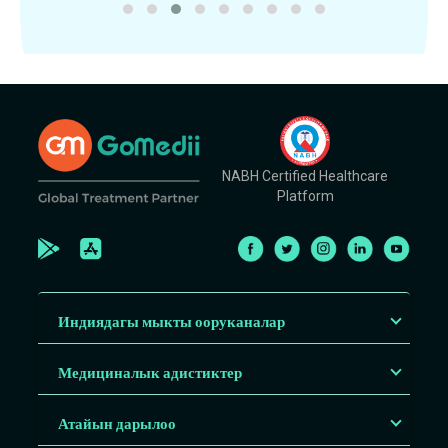
NABH Certified Healthcare
Platform
Индиядагы мыкты ооруканалар
Медициналык адистиктер
Атайын дарылоо