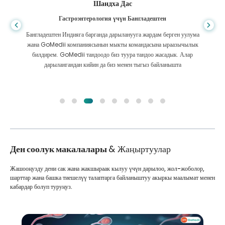
Шандха Дас
Гастроэнтерология үчүн Бангладештен
Бангладештен Индияга барганда дарыланууга жардам берген уулума
жана GoMedii компаниясынын мыкты командасына ыраазычылык
билдирем. GoMedii тандоодо биз туура тандоо жасадык. Алар
дарылангандан кийин да биз менен тыгыз байланышта
Ден соолук макалалары
& Жаңыртуулар
Жашооңузду дени сак жана жакшыраак кылуу үчүн дарылоо, жол-жоболор,
шарттар жана башка тиешелүү талаптарга байланыштуу акыркы маалымат менен
кабардар болуп туруңуз.