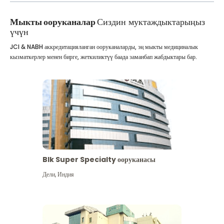
Мыкты ооруканалар
Сиздин муктаждыктарыңыз
үчүн
JCI & NABH аккредитацияланган ооруканаларды, эң мыкты медициналык
кызматкерлер менен бирге, жеткиликтүү баада заманбап жабдыктары бар.
Blk Super Specialty ооруканасы
Дели
,
Индия