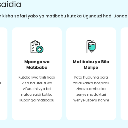
aidia
ikisha safari yako ya matibabu kutoka Ugunduzi hadi Uondoaj
Mpango wa
Matibabu ya Bila
Matibabu
Malipo
Kutoka kwa tikiti hadi
Pata huduma bora
u
visa na uteuzi wa
zaidi katika hospitali
vifurushi vya bei
zinazotambulika
a
nafuu zaidi katika
zenye madaktari
a
kupanga matibabu
wenye uzoefu nchini