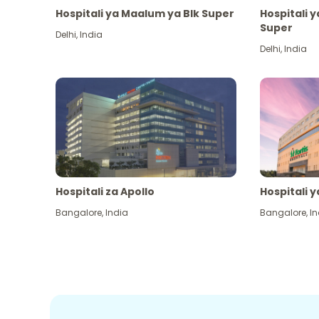
Hospitali ya Maalum ya Blk Super
Hospitali 
Super
Delhi
,
India
Delhi
,
India
Hospitali za Apollo
Hospitali y
Bangalore
,
India
Bangalore
,
In