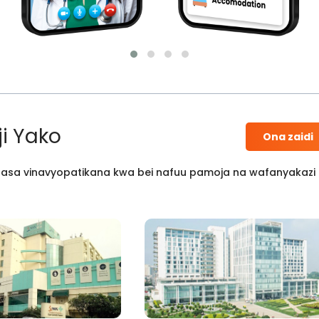
i Yako
Ona zaidi
 kisasa vinavyopatikana kwa bei nafuu pamoja na wafanyakazi