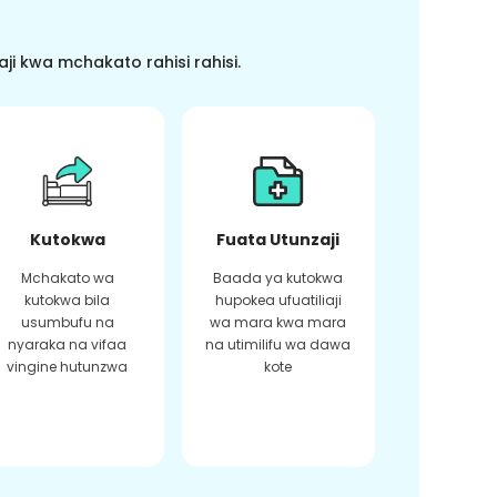
i kwa mchakato rahisi rahisi.
Kutokwa
Fuata Utunzaji
Mchakato wa
Baada ya kutokwa
kutokwa bila
hupokea ufuatiliaji
usumbufu na
wa mara kwa mara
nyaraka na vifaa
na utimilifu wa dawa
vingine hutunzwa
kote