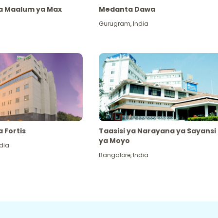
ya Maalum ya Max
Medanta Dawa
Gurugram
,
India
a Fortis
Taasisi ya Narayana ya Sayansi
ya Moyo
dia
Bangalore
,
India