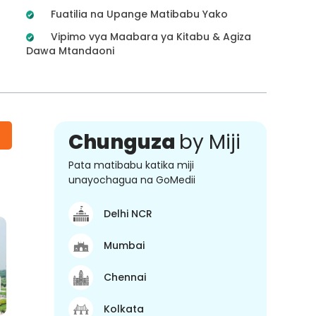
Fuatilia na Upange Matibabu Yako
Vipimo vya Maabara ya Kitabu & Agiza
Dawa Mtandaoni
Chunguza
by Miji
Pata matibabu katika miji
unayochagua na GoMedii
Delhi NCR
Mumbai
Chennai
Kolkata