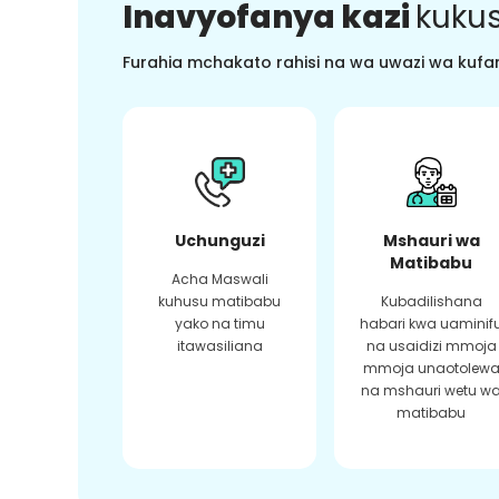
Inavyofanya kazi
kukus
Furahia mchakato rahisi na wa uwazi wa kufan
Uchunguzi
Mshauri wa
Matibabu
Acha Maswali
kuhusu matibabu
Kubadilishana
yako na timu
habari kwa uaminif
itawasiliana
na usaidizi mmoja
mmoja unaotolew
na mshauri wetu w
matibabu