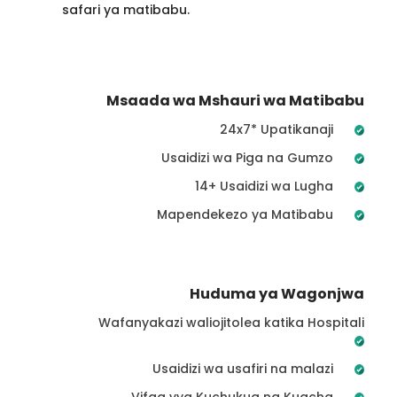
safari ya matibabu.
Msaada wa Mshauri wa Matibabu
24x7* Upatikanaji
Usaidizi wa Piga na Gumzo
14+ Usaidizi wa Lugha
Mapendekezo ya Matibabu
Huduma ya Wagonjwa
Wafanyakazi waliojitolea katika Hospitali
Usaidizi wa usafiri na malazi
Vifaa vya Kuchukua na Kuacha