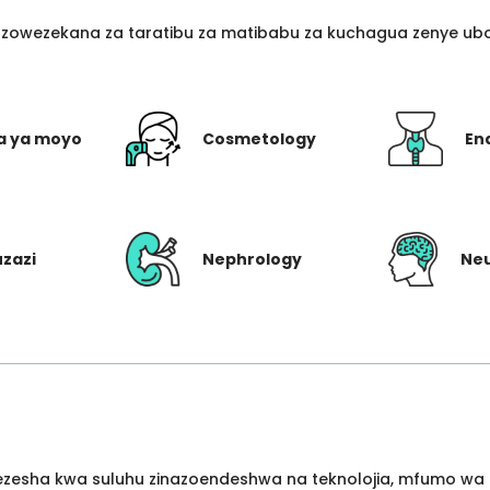
azowezekana za taratibu za matibabu za kuchagua zenye ubo
a ya moyo
Cosmetology
En
uzazi
Nephrology
Ne
wezesha kwa suluhu zinazoendeshwa na teknolojia, mfumo wa 