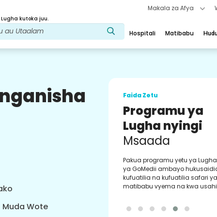
Makala za Afya
 Lugha kutoka juu.
Hospitali
Matibabu
Hud
uunganisha
Faida Zetu
Dawa ya Kawa
Utimilifu
Dawa zilizothibitishwa na duka
kwa utimilifu wa maagizo yako
masasisho ya mara kwa mara 
kuweka upya faili na kuagiza 
urahisi kupitia programu yetu.
yako
a Muda Wote