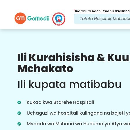
*
Inatafuta ndani
Swahili
Badilisha
Ili Kurahisisha & K
Faida Zetu
Mchakato
Programu ya
Lugha nyingi
Ili kupata matibabu
Msaada
Pakua programu yetu ya Lugha nyingi
ya GoMedii ambayo hukusaidia
Kukaa kwa Starehe Hospitali
kufuatilia na kufuatilia safari yako ya
matibabu vyema na kwa usahihi.
Uchaguzi wa hospitali kulingana na bajeti 
Msaada wa Mshauri wa Huduma ya Afya w