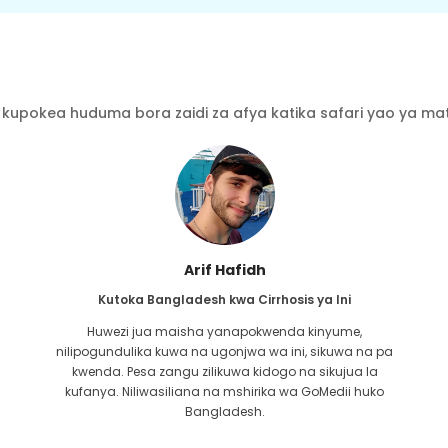
kupokea huduma bora zaidi za afya katika safari yao ya mati
Ishrat Jahan
Kutoka Bangladesh kwa Cardiology
Dhamana iliyoshirikiwa na GoMedii ni ya zamani.
Niliwasiliana nao kwa tatizo langu la moyo karibu miaka
miwili iliyopita. Walakini, timu imekuwa msaada wa kila
wakati! Huwa nawasiliana nao mara kwa mara ili kupata
uchunguzi wangu wa kawaida kwa Max, natumai
Mwenyezi Mungu ataiweka timu katika ari nzuri.