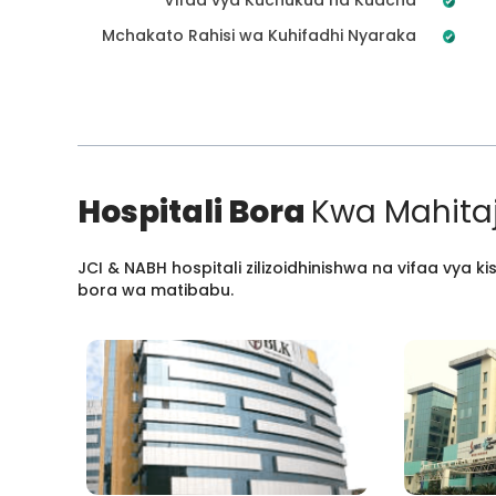
Mchakato Rahisi wa Kuhifadhi Nyaraka
Hospitali Bora
Kwa Mahitaj
JCI & NABH hospitali zilizoidhinishwa na vifaa vya
bora wa matibabu.