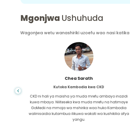
Mgonjwa
Ushuhuda
Wagonjwa wetu wanashiriki uzoefu wao nasi katika 
Arif Hafidh
Kutoka Bangladesh kwa Cirrhosis ya Ini
inazidi
Huwezi jua maisha yanapokwenda kinyume,
atimaye
nilipogundulika kuwa na ugonjwa wa ini, sikuwa na pa
mbodia
kwenda. Pesa zangu zilikuwa kidogo na sikujua la
lia afya
kufanya. Niliwasiliana na mshirika wa GoMedii huko
Bangladesh.