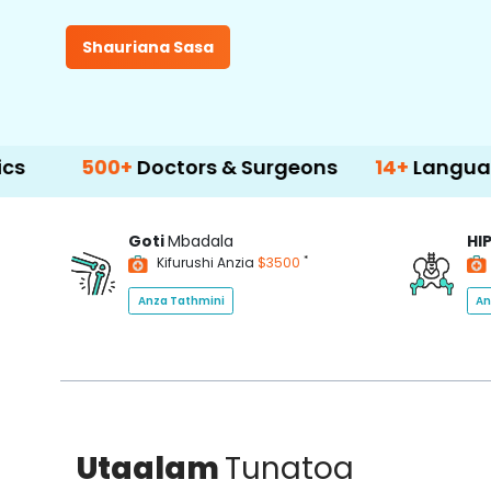
Shauriana Sasa
00+
Doctors & Surgeons
14+
Language Suppor
Goti
Mbadala
HI
*
Kifurushi Anzia
$3500
Anza Tathmini
An
Utaalam
Tunatoa