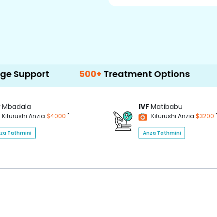
t
500+
Treatment Options
P
Mbadala
IVF
Matibabu
*
Kifurushi Anzia
$4000
Kifurushi Anzia
$3200
za Tathmini
Anza Tathmini