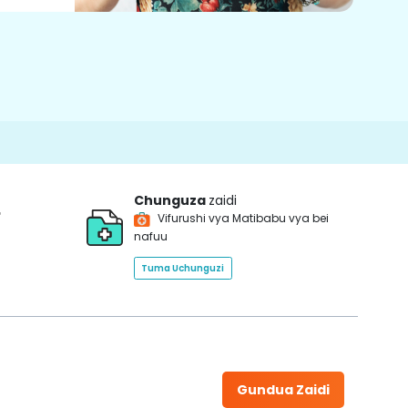
Chunguza
zaidi
*
Vifurushi vya Matibabu vya bei
nafuu
Tuma Uchunguzi
Gundua Zaidi