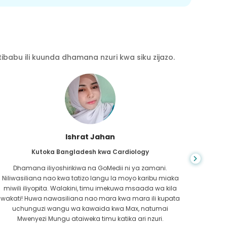
babu ili kuunda dhamana nzuri kwa siku zijazo.
Ahmad Hasan
Kutoka Oman kwa Saratani ya Mapafu
Kutok
Nilipokuwa nikichunguza mtandaoni, nilipata GoMedii.
Ni
Ilikuwa ngumu na nilihitaji jibu la haraka zaidi. Timu ya
kus
GoMedii haikuonyesha tu wakati wote wa siku, walikuwa
usa
haraka katika kufunga hati yangu.
chaguz