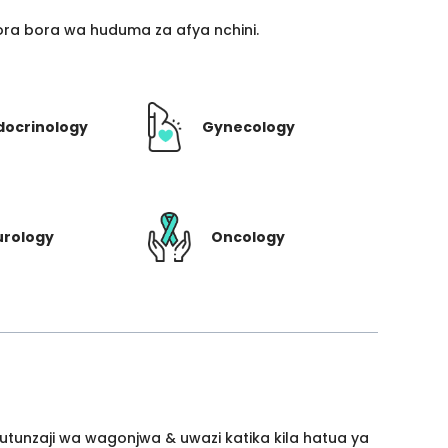
ra bora wa huduma za afya nchini.
docrinology
Gynecology
urology
Oncology
utunzaji wa wagonjwa & uwazi katika kila hatua ya