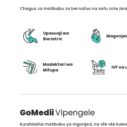
Chaguo za matibabu za bei nafuu na safu zote zin
Upasuaji wa
Magonjw
Bariatric
Madaktari wa
IVF na 
Mifupa
GoMedii
Vipengele
Kurahisisha matibabu ya mgonjwa, na vile vile kui