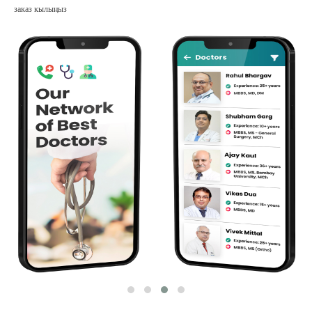
заказ кылыңыз