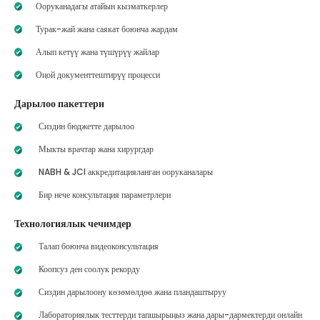
Ооруканадагы атайын кызматкерлер
Турак-жай жана саякат боюнча жардам
Алып кетүү жана түшүрүү жайлар
Оңой документтештирүү процесси
Дарылоо пакеттери
Сиздин бюджетте дарылоо
Мыкты врачтар жана хирургдар
NABH & JCI аккредитацияланган ооруканалары
Бир нече консультация параметрлери
Технологиялык чечимдер
Талап боюнча видеоконсультация
Коопсуз ден соолук рекорду
Сиздин дарылоону көзөмөлдөө жана пландаштыруу
Лабораториялык тесттерди тапшырыңыз жана дары-дармектерди онлайн