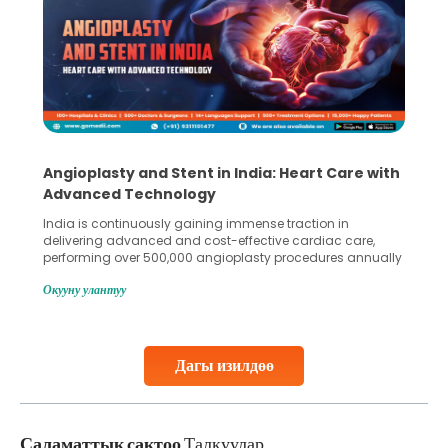
Angioplasty and Stent in India: Heart Care with
Advanced Technology
India is continuously gaining immense traction in
delivering advanced and cost-effective cardiac care,
performing over 500,000 angioplasty procedures annually
with a success rate exceeding 90%. Patients across the
Окууну улантуу
globe are searching for treatments like angioplasty and
stent placement in Indian hospitals, owing to the
combination of high-quality care and affordability.
Studies, such as one published
Дагы изилдөө
Continue Reading
Саламаттык сактоо
Талкуулар