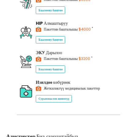
Баалоону баштоо
HIP
Алмаштыруу
*
Пакеттин башталышы
$4000
Баалоону баштоо
ЭКУ
Дарылоо
*
Пакеттин башталышы
$3200
Баалоону баштоо
Изилдөө
көбүрөөк
Жеткиликтүү медициналык пакеттер
Сурамжылоо жөнөтүү
Адистиктер
Биз сунуштайбыз