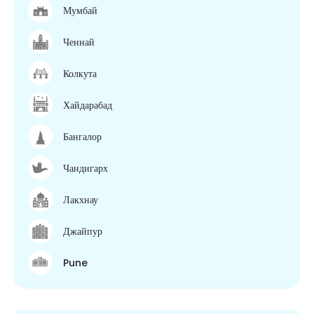
Мумбай
Ченнай
Колкута
Хайдарабад
Бангалор
Чандигарх
Лакхнау
Джайпур
Pune