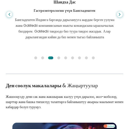
Шандха Дас
Гастроэнтерология үчүн Бангладештен
Бангладештен Индияга барганда дарыланууга жардам берген уулума
жана GoMedii компаниясынын мыкты командасына ыраазычылык
билдирем. GoMedii тандоодо биз туура тандоо жасадык. Алар
дарылангандан кийин да биз менен тыгыз байланышта
Ден соолук макалалары
& Жаңыртуулар
Жашооңузду дени сак жана жакшыраак кылуу үчүн дарылоо, жол-жоболор,
шарттар жана башка тиешелүү талаптарга байланыштуу акыркы маалымат менен
кабардар болуп туруңуз.