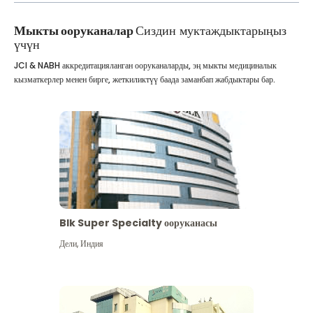
Мыкты ооруканалар
Сиздин муктаждыктарыңыз
үчүн
JCI & NABH аккредитацияланган ооруканаларды, эң мыкты медициналык
кызматкерлер менен бирге, жеткиликтүү баада заманбап жабдыктары бар.
Blk Super Specialty ооруканасы
Дели
,
Индия