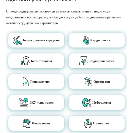
Өлкөдө медициналык тейлөөнүн эң мыкты сапаты менен тандоо үчүн
медициналык процедуралардын бардык мүмкүн болгон диапазондору менен
жеткиликтүү дарылоо варианттары.
Бариатриялык хирургия
Кардиология
Косметология
Эндокринология
Гинекология
Ортопедия
ЭКУ жана төрөт
Нефрология
Неврология
Онкология