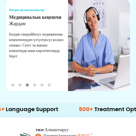
Биздин артыкчылыктар
Б
Медициналык кеңешчи
О
Жардам
К
Биздин тажрыйбалуу медициналык
Д
кеңешчилерден үзгүлтүксүз колдоо
ж
алыңыз. Сизге эң жакшы
р
кеңештерди жана көрсөтмөлөрдү
т
берет.
о
uage Support
500+
Treatment Options
тизе
Алмаштыруу
*
Пакеттин башталышы
$3500