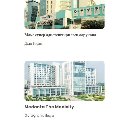
Макс супер адистештирилген оорукана
Дели
,
Индия
Medanta The Medicity
Gurugram
,
Индия