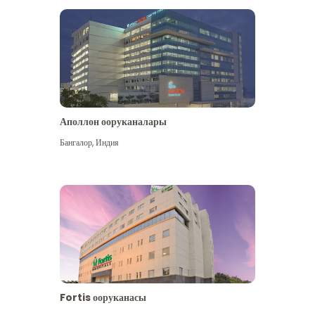
Аполлон ооруканалары
Көбүрөөк көрүү
Бангалор
,
Индия
Fortis ооруканасы