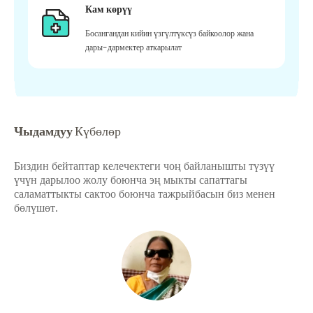
Кам көрүү
Босангандан кийин үзгүлтүксүз байкоолор жана
дары-дармектер аткарылат
Чыдамдуу
Күбөлөр
Биздин бейтаптар келечектеги чоң байланышты түзүү
үчүн дарылоо жолу боюнча эң мыкты сапаттагы
саламаттыкты сактоо боюнча тажрыйбасын биз менен
бөлүшөт.