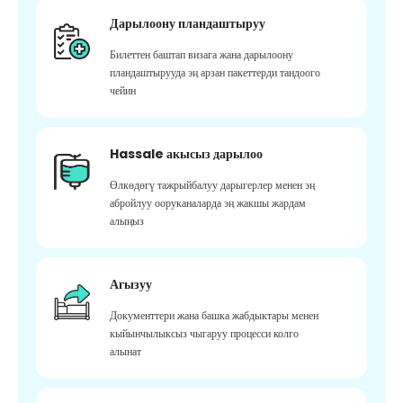
Дарылоону пландаштыруу
Билеттен баштап визага жана дарылоону
пландаштырууда эң арзан пакеттерди тандоого
чейин
Hassale акысыз дарылоо
Өлкөдөгү тажрыйбалуу дарыгерлер менен эң
абройлуу ооруканаларда эң жакшы жардам
алыңыз
Агызуу
Документтери жана башка жабдыктары менен
кыйынчылыксыз чыгаруу процесси колго
алынат