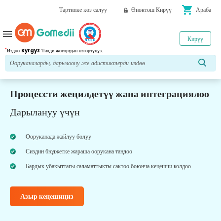
shopping_cart
Тартипке көз салуу
Өнөктөш Кирүү
Араба
menu
Кирүү
*
Издөө
Kyrgyz
Тилди жогорудан өзгөртүңүз.
Процессти жеңилдетүү жана интеграциялоо
Дарылануу үчүн
Ооруканада жайлуу болуу
Сиздин бюджетке жараша оорукана тандоо
Бардык убакыттагы саламаттыкты сактоо боюнча кеңешчи колдоо
Азыр кеңешиңиз