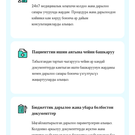
24x7 медициналык кеңешчи колдоо жана дарылоо
сапары учурунда жардам. Процедура жана дарылоодон
кийинки кам көрүү боюнча ар дайым
консультацияларды алыңыз.
Пациенттин ишин аягына чейин башкаруу
Табылгандан тартып чыгарууга чейин ар кандай
документтерди камтыган ишти башкаруунун жардамы
менен дарылоо сапары боюнча үзгүлтүксүз
жаңыртууларды алыңыз.
Бюджеттик дарылоо жана убара болбостон
документтер
Ыңгайлаштырылган дарылоо параметрлерин алыңыз.
Колдонмо аркылуу документтерди жүктөө жана
иштетүү кыйынчылыксыз бюджетке ылайыкталган баа