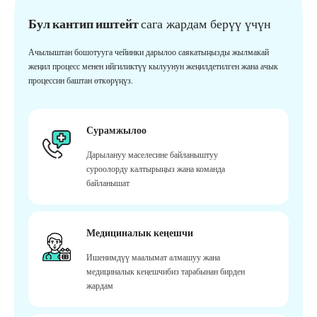
Бул кантип иштейт
сага жардам берүү үчүн
Ачылыштан бошотууга чейинки дарылоо саякатыңызды жылмакай
жеңил процесс менен ийгиликтүү кылуунун жеңилдетилген жана ачык
процессин баштан өткөрүңүз.
Сурамжылоо
Дарылануу маселесине байланыштуу
суроолорду калтырыңыз жана команда
байланышат
Медициналык кеңешчи
Ишенимдүү маалымат алмашуу жана
медициналык кеңешчибиз тарабынан бирден
жардам