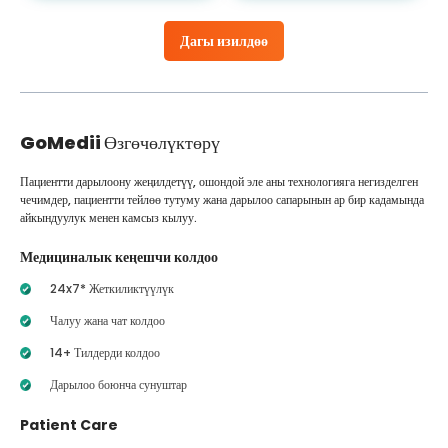
Дагы изилдөө
GoMedii
Өзгөчөлүктөрү
Пациентти дарылоону жеңилдетүү, ошондой эле аны технологияга негизделген
чечимдер, пациентти тейлөө тутуму жана дарылоо сапарынын ар бир кадамында
айкындуулук менен камсыз кылуу.
Медициналык кеңешчи колдоо
24x7* Жеткиликтүүлүк
Чалуу жана чат колдоо
14+ Тилдерди колдоо
Дарылоо боюнча сунуштар
Patient Care