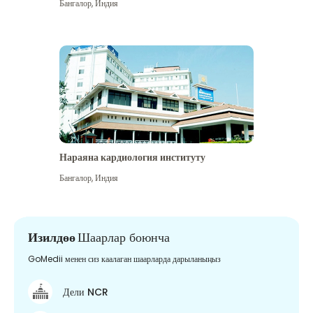
Бангалор
,
Индия
Нараяна кардиология институту
Бангалор
,
Индия
Изилдөө
Шаарлар боюнча
GoMedii менен сиз каалаган шаарларда дарыланыңыз
Дели NCR