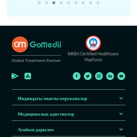
NABH Certified Healthcare
Platform
Индиядагы мыкты ооруканалар
Медициналык адистиктер
Атайын дарылоо