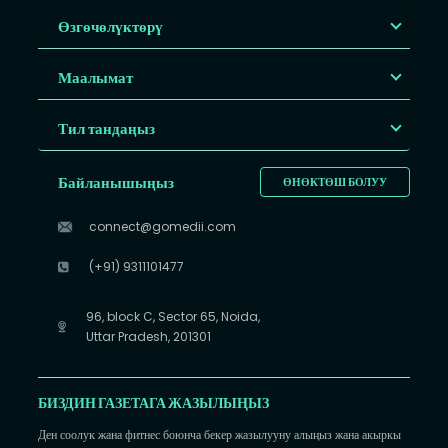
Өзгөчөлүктөрү
Маалымат
Тил тандаңыз
Байланышыңыз
ӨНӨКТӨШ БОЛУУ
connect@gomedii.com
(+91) 9311101477
96, block C, Sector 65, Noida,
Uttar Pradesh, 201301
БИЗДИН ГАЗЕТАГА ЖАЗЫЛЫҢЫЗ
Ден соолук жана фитнес боюнча бекер жазылууну алыңыз жана акыркы