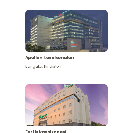
Apollon kasalxonalari
Koʻproq koʻrish
Bangalor
,
Hindiston
Fortis kasalxonasi