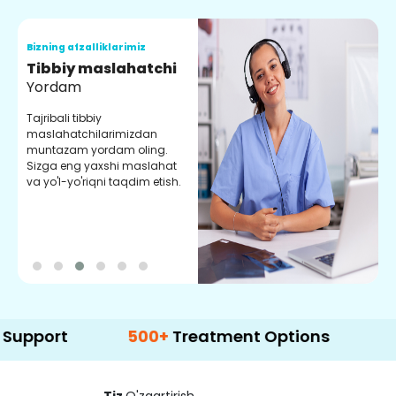
Bizning afzalliklarimiz
B
Tibbiy maslahatchi
O
Yordam
M
Tajribali tibbiy
S
maslahatchilarimizdan
y
muntazam yordam oling.
r
Sizga eng yaxshi maslahat
e
va yo'l-yo'riqni taqdim etish.
b
t
500+
Treatment Options