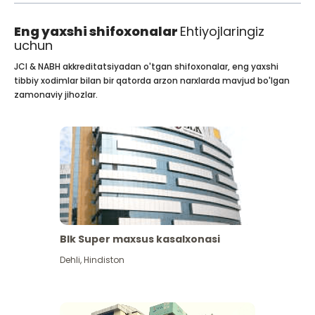
Eng yaxshi shifoxonalar
Ehtiyojlaringiz
uchun
JCI & NABH akkreditatsiyadan o'tgan shifoxonalar, eng yaxshi
tibbiy xodimlar bilan bir qatorda arzon narxlarda mavjud bo'lgan
zamonaviy jihozlar.
Blk Super maxsus kasalxonasi
Dehli
,
Hindiston