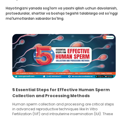
Hayotingizni yanada sog'lom va yaxshi qilish uchun davolanish,
protseduralar, shartlar va boshqa tegishli talablarga oid so'nggi
ma'lumotlardan xabardor bo'ling.
5 Essential Steps for Effective Human Sperm
Collection and Processing Methods
Human sperm collection and processing are critical steps
in advanced reproductive techniques like In Vitro
Fertilization (IVF) and intrauterine insemination (IUI). These
methods enable medical professionals to tackle fertility
challenges and help couples achieve their dream of