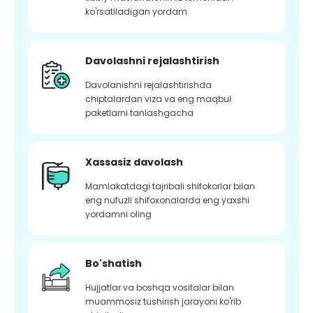
ko'rsatiladigan yordam
Davolashni rejalashtirish
Davolanishni rejalashtirishda
chiptalardan viza va eng maqbul
paketlarni tanlashgacha
Xassasiz davolash
Mamlakatdagi tajribali shifokorlar bilan
eng nufuzli shifoxonalarda eng yaxshi
yordamni oling
Bo'shatish
Hujjatlar va boshqa vositalar bilan
muammosiz tushirish jarayoni ko'rib