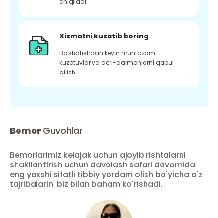
chiqiladi
Xizmatni kuzatib boring
Bo'shatishdan keyin muntazam
kuzatuvlar va dori-darmonlarni qabul
qilish
Bemor
Guvohlar
Bemorlarimiz kelajak uchun ajoyib rishtalarni
shakllantirish uchun davolash safari davomida
eng yaxshi sifatli tibbiy yordam olish bo'yicha o'z
tajribalarini biz bilan baham ko'rishadi.