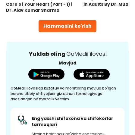
Care of Your Heart (Part - 1) |
in Adults By Dr. Mudas
Dr. Ajay Kumar Sharma
Hammasini ko'rish
Yuklab oling
GoMedii ilovasi
Mavjud
GoMedii ilovasida kuzatuv va monitoring mavjud bo'lgan
barcha tibbiy ehtiyojlaringiz uchun texnologiyaga
asoslangan bir martalik yechim.
Eng yaxshi shifoxona va shifokorlar
tarmoqlari
Sizning holatingiz bo'yicha eng tajribali