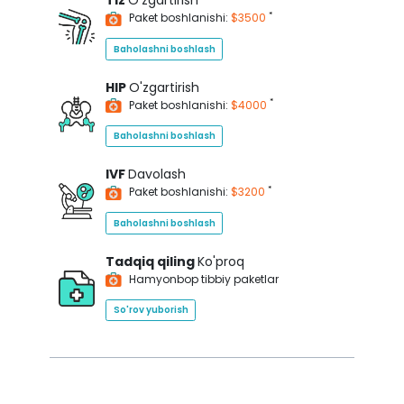
Tiz
O'zgartirish
*
Paket boshlanishi:
$3500
Baholashni boshlash
HIP
O'zgartirish
*
Paket boshlanishi:
$4000
Baholashni boshlash
IVF
Davolash
*
Paket boshlanishi:
$3200
Baholashni boshlash
Tadqiq qiling
Ko'proq
Hamyonbop tibbiy paketlar
So'rov yuborish