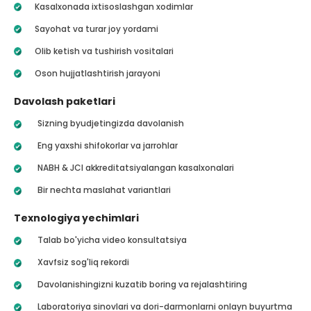
Kasalxonada ixtisoslashgan xodimlar
Sayohat va turar joy yordami
Olib ketish va tushirish vositalari
Oson hujjatlashtirish jarayoni
Davolash paketlari
Sizning byudjetingizda davolanish
Eng yaxshi shifokorlar va jarrohlar
NABH & JCI akkreditatsiyalangan kasalxonalari
Bir nechta maslahat variantlari
Texnologiya yechimlari
Talab bo'yicha video konsultatsiya
Xavfsiz sog'liq rekordi
Davolanishingizni kuzatib boring va rejalashtiring
Laboratoriya sinovlari va dori-darmonlarni onlayn buyurtma