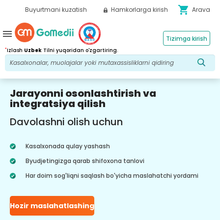
shopping_cart
Buyurtmani kuzatish
Hamkorlarga kirish
Arava
menu
Tizimga kirish
*
Izlash
Uzbek
Tilni yuqoridan o'zgartiring.
Jarayonni osonlashtirish va
integratsiya qilish
Davolashni olish uchun
Kasalxonada qulay yashash
Byudjetingizga qarab shifoxona tanlovi
Har doim sog'liqni saqlash bo'yicha maslahatchi yordami
Hozir maslahatlashing