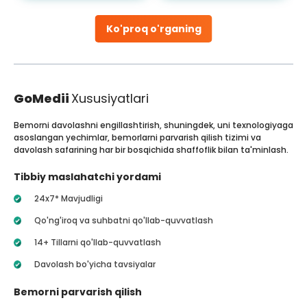
Ko'proq o'rganing
GoMedii
Xususiyatlari
Bemorni davolashni engillashtirish, shuningdek, uni texnologiyaga
asoslangan yechimlar, bemorlarni parvarish qilish tizimi va
davolash safarining har bir bosqichida shaffoflik bilan ta'minlash.
Tibbiy maslahatchi yordami
24x7* Mavjudligi
Qo'ng'iroq va suhbatni qo'llab-quvvatlash
14+ Tillarni qo'llab-quvvatlash
Davolash bo'yicha tavsiyalar
Bemorni parvarish qilish