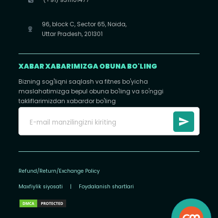
96, block C, Sector 65, Noida,
Uttar Pradesh, 201301
XABAR XABARIMIZGA OBUNA BO'LING
Bizning sog'liqni saqlash va fitnes bo'yicha
maslahatimizga bepul obuna bo'ling va so'nggi
takliflarimizdan xabardor bo'ling
Refund/Return/Exchange Policy
Maxfiylik siyosati
|
Foydalanish shartlari