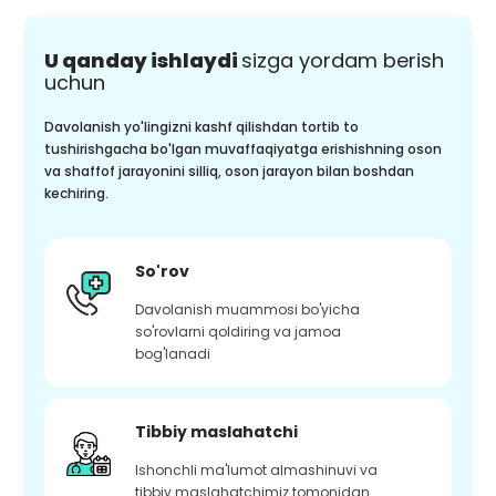
U qanday ishlaydi
sizga yordam berish
uchun
Davolanish yo'lingizni kashf qilishdan tortib to
tushirishgacha bo'lgan muvaffaqiyatga erishishning oson
va shaffof jarayonini silliq, oson jarayon bilan boshdan
kechiring.
So'rov
Davolanish muammosi bo'yicha
so'rovlarni qoldiring va jamoa
bog'lanadi
Tibbiy maslahatchi
Ishonchli ma'lumot almashinuvi va
tibbiy maslahatchimiz tomonidan