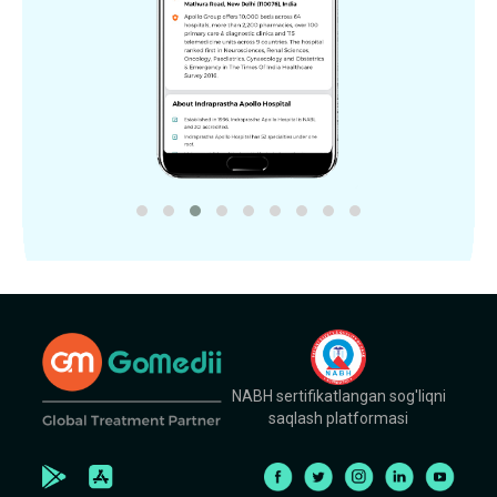
NABH sertifikatlangan sog'liqni
saqlash platformasi