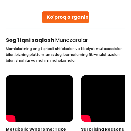
parenthood. Skilled technicians collect sperm using
specialized procedures to ensure optimal quality. Once
collected, they process the
Ko'proq o'rganing
Continue Reading
Sog'liqni saqlash
Munozaralar
Mamlakatning eng tajribali shifokorlari va tibbiyot mutaxassislari
bilan bizning platformamizdagi bemorlarning fikr-mulohazalari
bilan sharhlar va muhim muhokamalar.
Metabolic Syndrome: Take
Surprising Reasons fo