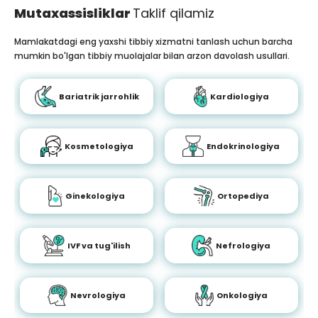
Mutaxassisliklar
Taklif qilamiz
Mamlakatdagi eng yaxshi tibbiy xizmatni tanlash uchun barcha
mumkin bo'lgan tibbiy muolajalar bilan arzon davolash usullari.
Bariatrik jarrohlik
Kardiologiya
Kosmetologiya
Endokrinologiya
Ginekologiya
Ortopediya
IVF va tug'ilish
Nefrologiya
Nevrologiya
Onkologiya