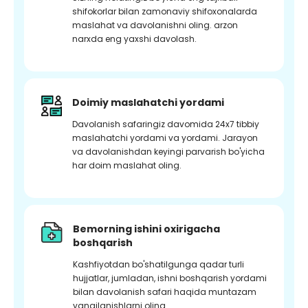
shifokorlar bilan zamonaviy shifoxonalarda
maslahat va davolanishni oling. arzon
narxda eng yaxshi davolash.
Doimiy maslahatchi yordami
Davolanish safaringiz davomida 24x7 tibbiy
maslahatchi yordami va yordami. Jarayon
va davolanishdan keyingi parvarish bo'yicha
har doim maslahat oling.
Bemorning ishini oxirigacha
boshqarish
Kashfiyotdan bo'shatilgunga qadar turli
hujjatlar, jumladan, ishni boshqarish yordami
bilan davolanish safari haqida muntazam
yangilanishlarni oling.