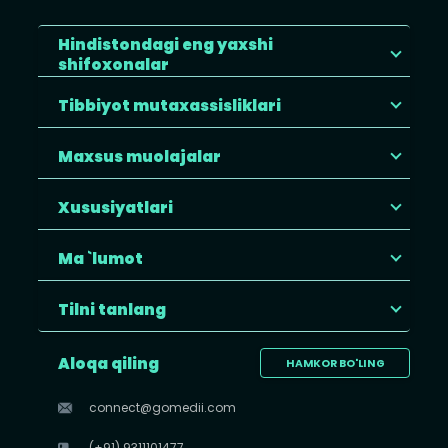
Hindistondagi eng yaxshi
shifoxonalar
Tibbiyot mutaxassisliklari
Maxsus muolajalar
Xususiyatlari
Ma `lumot
Tilni tanlang
Aloqa qiling
HAMKOR BO'LING
connect@gomedii.com
(+91) 9311101477