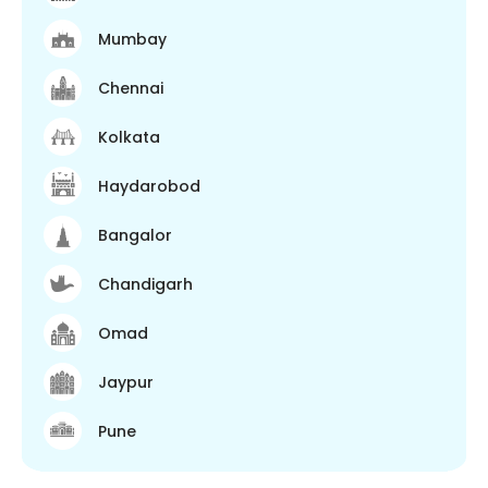
Mumbay
Chennai
Kolkata
Haydarobod
Bangalor
Chandigarh
Omad
Jaypur
Pune