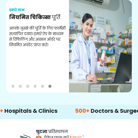
हमारे लाभ
ह
नियमित चिकित्सा
पूर्ति
य
आपके नुस्खे की पूर्ति के लिए फ़ार्मेसी
स
सत्यापित दवाएं। हमारे ऐप के माध्यम
क
से रिफिलिंग और आसान ऑर्डर पर
अन
नियमित अपडेट प्राप्त करें।
als & Clinics
500+
Doctors & Surgeons
घुटना
प्रतिस्थापन
*
पैकेज प्रारंभ करें
$3500