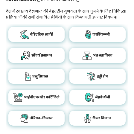
देश में स्वास्थ्य देखभाल की बेहतरीन गुणवत्ता के साथ चुनने के लिए चिकित्सा
प्रक्रियाओं की सभी संभावित श्रेणियों के साथ किफायती उपचार विकल्प।
बेरिएट्रिक सर्जरी
कार्डियलजी
सौंदर्य प्रसाधन
अंतःस्त्राविका
प्रसूतिशास्र
हड्डी रोग
आईवीएफ और फर्टिलिटी
नेफ्रोलॉजी
तंत्रिका-विज्ञान
कैंसर विज्ञान