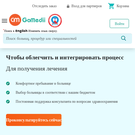
shopping_cart
Отследить заказ
Вход для партнеров
Корзина
menu
Войти
*
Поиск в
English
Изменить язык сверху.
Чтобы облегчить и интегрировать процесс
Для получения лечения
Комфортное пребывание в больнице
Выбор больницы в соответствии с вашим бюджетом
Постоянная поддержка консультанта по вопросам здравоохранения
Проконсультируйтесь сейчас