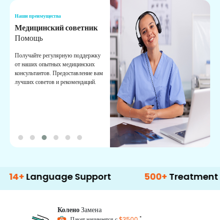
Наши преимущества
Н
Медицинский советник
О
Помощь
К
Получайте регулярную поддержку
О
от наших опытных медицинских
с
консультантов. Предоставление вам
п
лучших советов и рекомендаций.
в
о
anguage Support
500+
Treatment Option
Колено
Замена
*
Пакет начинается с
$3500