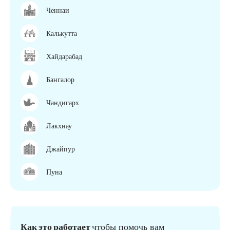
Ченнаи
Калькутта
Хайдарабад
Бангалор
Чандигарх
Лакхнау
Джайпур
Пуна
Как это работает
чтобы помочь вам