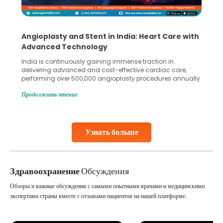
Angioplasty and Stent in India: Heart Care with
Advanced Technology
India is continuously gaining immense traction in
delivering advanced and cost-effective cardiac care,
performing over 500,000 angioplasty procedures annually
with a success rate exceeding 90%. Patients across the
Продолжить чтение
globe are searching for treatments like angioplasty and
stent placement in Indian hospitals, owing to the
combination of high-quality care and affordability.
Studies, such as one published
Узнать больше
Continue Reading
Здравоохранение
Обсуждения
Обзоры и важные обсуждения с самыми опытными врачами и медицинскими
экспертами страны вместе с отзывами пациентов на нашей платформе.