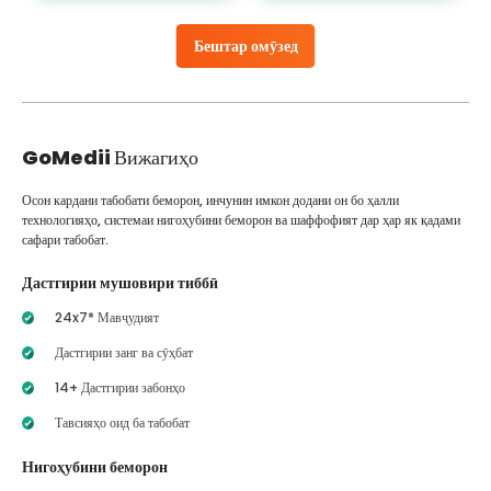
Бештар омӯзед
GoMedii
Вижагиҳо
Осон кардани табобати беморон, инчунин имкон додани он бо ҳалли
технологияҳо, системаи нигоҳубини беморон ва шаффофият дар ҳар як қадами
сафари табобат.
Дастгирии мушовири тиббӣ
24x7* Мавҷудият
Дастгирии занг ва сӯҳбат
14+ Дастгирии забонҳо
Тавсияҳо оид ба табобат
Нигоҳубини беморон