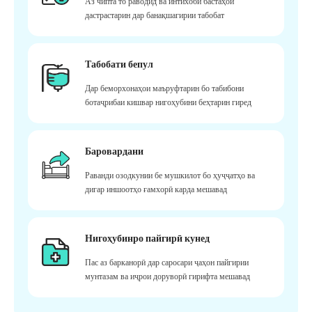
Аз чипта то раводид ва интихоби бастаҳои
дастрастарин дар банақшагирии табобат
Табобати бепул
Дар беморхонаҳои маъруфтарин бо табибони
ботаҷрибаи кишвар нигоҳубини беҳтарин гиред
Баровардани
Раванди озодкунии бе мушкилот бо ҳуҷҷатҳо ва
дигар иншоотҳо ғамхорӣ карда мешавад
Нигоҳубинро пайгирӣ кунед
Пас аз барканорӣ дар саросари ҷаҳон пайгирии
мунтазам ва иҷрои доруворӣ гирифта мешавад