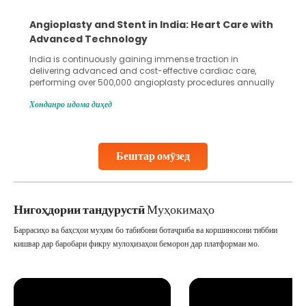
Angioplasty and Stent in India: Heart Care with
Advanced Technology
India is continuously gaining immense traction in
delivering advanced and cost-effective cardiac care,
performing over 500,000 angioplasty procedures annually
with a success rate exceeding 90%. Patients across the
Хонданро идома диҳед
globe are searching for treatments like angioplasty and
stent placement in Indian hospitals, owing to the
combination of high-quality care and affordability.
Studies, such as one published
Бештар омӯзед
Continue Reading
Нигоҳдории тандурустӣ
Муҳокимаҳо
Баррасиҳо ва баҳсҳои муҳим бо табибони ботаҷриба ва коршиносони тиббии
кишвар дар баробари фикру мулоҳизаҳои беморон дар платформаи мо.