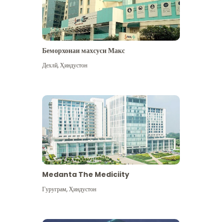
Беморхонаи махсуси Макс
Дехлй
,
Ҳиндустон
Medanta The Mediciity
Гуруграм
,
Ҳиндустон