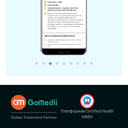
Платформаи Certified Health
NABH