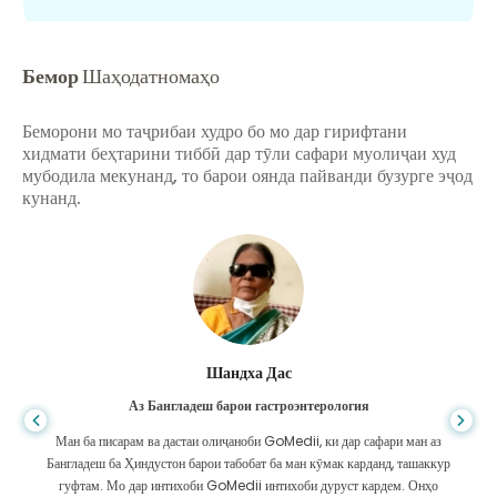
Бемор
Шаҳодатномаҳо
Беморони мо таҷрибаи худро бо мо дар гирифтани
хидмати беҳтарини тиббӣ дар тӯли сафари муолиҷаи худ
мубодила мекунанд, то барои оянда пайванди бузурге эҷод
кунанд.
Шандха Дас
Аз Бангладеш барои гастроэнтерология
Ман ба писарам ва дастаи олиҷаноби GoMedii, ки дар сафари ман аз
Бангладеш ба Ҳиндустон барои табобат ба ман кӯмак карданд, ташаккур
гуфтам. Мо дар интихоби GoMedii интихоби дуруст кардем. Онҳо