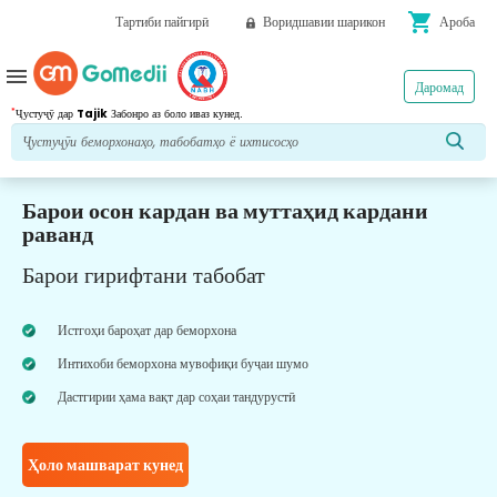
shopping_cart
Тартиби пайгирӣ
Воридшавии шарикон
Ароба
menu
Даромад
*
Ҷустуҷӯ дар
Tajik
Забонро аз боло иваз кунед.
Барои осон кардан ва муттаҳид кардани
раванд
Барои гирифтани табобат
Истгоҳи бароҳат дар беморхона
Интихоби беморхона мувофиқи буҷаи шумо
Дастгирии ҳама вақт дар соҳаи тандурустӣ
Ҳоло машварат кунед