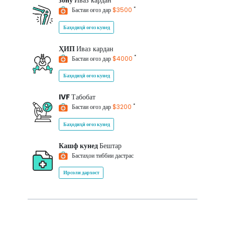
зону
Иваз кардан
*
Бастаи оғоз дар
$3500
Баҳодиҳӣ оғоз кунед
ҲИП
Иваз кардан
*
Бастаи оғоз дар
$4000
Баҳодиҳӣ оғоз кунед
IVF
Табобат
*
Бастаи оғоз дар
$3200
Баҳодиҳӣ оғоз кунед
Кашф кунед
Бештар
Бастаҳои тиббии дастрас
Ирсоли дархост