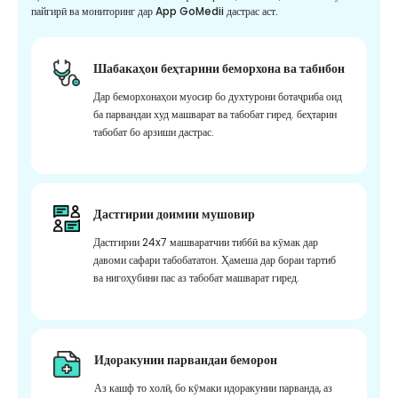
пайгирӣ ва мониторинг дар App GoMedii дастрас аст.
Шабакаҳои беҳтарини беморхона ва табибон
Дар беморхонаҳои муосир бо духтурони ботаҷриба оид
ба парвандаи худ машварат ва табобат гиред. беҳтарин
табобат бо арзиши дастрас.
Дастгирии доимии мушовир
Дастгирии 24x7 машваратчии тиббӣ ва кӯмак дар
давоми сафари табобататон. Ҳамеша дар бораи тартиб
ва нигоҳубини пас аз табобат машварат гиред.
Идоракунии парвандаи беморон
Аз кашф то холӣ, бо кӯмаки идоракунии парванда, аз