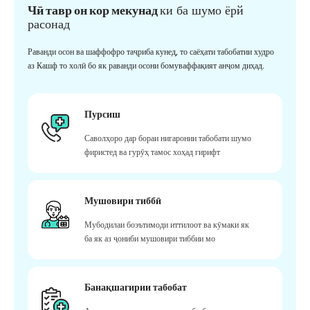
Чӣ тавр он кор мекунад
ки ба шумо ёрй
расонад
Раванди осон ва шаффофро таҷриба кунед, то саёҳати табобатии худро
аз Кашф то холӣ бо як раванди осони бомуваффақият анҷом диҳад.
Пурсиш
Саволҳоро дар бораи нигаронии табобати шумо
фиристед ва гурӯҳ тамос хоҳад гирифт
Мушовири тиббӣ
Мубодилаи боэътимоди иттилоот ва кӯмаки як
ба як аз ҷониби мушовири тиббии мо
Банақшагирии табобат