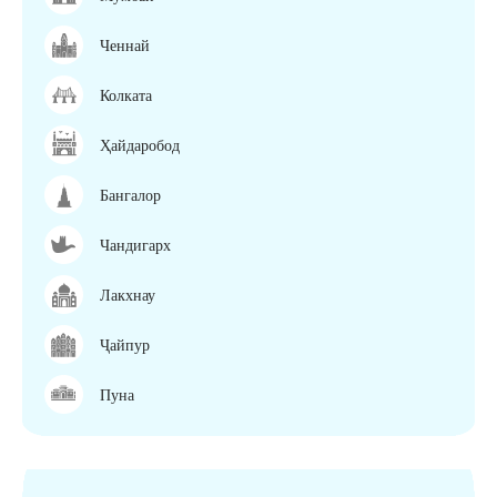
Ченнай
Колката
Ҳайдаробод
Бангалор
Чандигарх
Лакхнау
Ҷайпур
Пуна