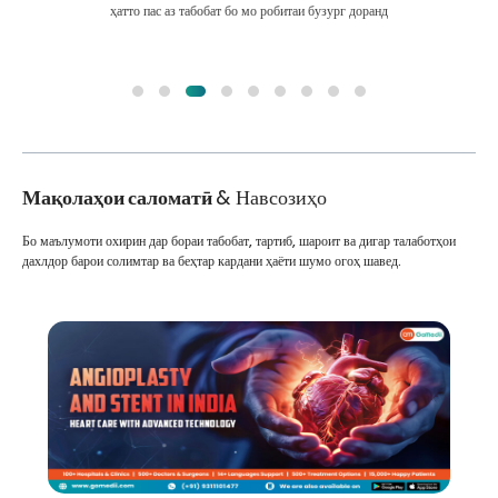
ҳатто пас аз табобат бо мо робитаи бузург доранд
Мақолаҳои саломатӣ
& Навсозиҳо
Бо маълумоти охирин дар бораи табобат, тартиб, шароит ва дигар талаботҳои
дахлдор барои солимтар ва беҳтар кардани ҳаёти шумо огоҳ шавед.