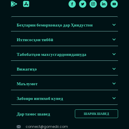
Беҳтарин беморхонаҳо дар Ҳиндустон
Ихтисосҳои тиббӣ
Табобатҳои махсусгардонидашуда
Вижагиҳо
Маълумот
Забонро интихоб кунед
Дар тамос шавед
ШАРИК ШАВЕД
connect@gomedii.com