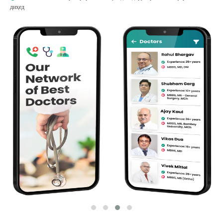
диҳед