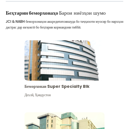
Беҳтарин беморхонаҳо
Барои ниёзҳои шумо
JCI & NABH беморхонаҳои аккредитатсияшуда бо таҷҳизоти муосир бо нархҳои
дастрас дар якҷоягӣ бо беҳтарин кормандони тиббӣ.
Беморхонаи Super Specialty Blk
Дехлй
,
Ҳиндустон