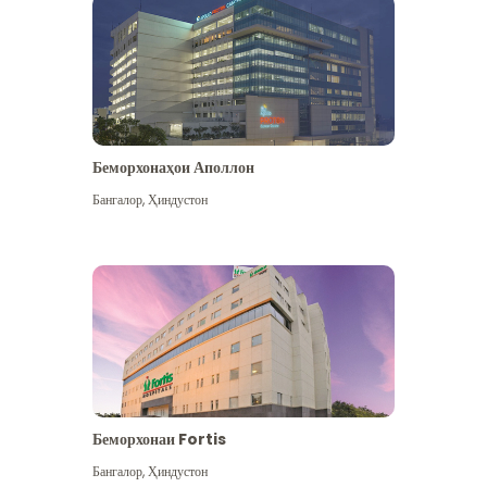
Беморхонаҳои Аполлон
Бангалор
,
Ҳиндустон
Бештар дидан
Беморхонаи Fortis
Бангалор
,
Ҳиндустон