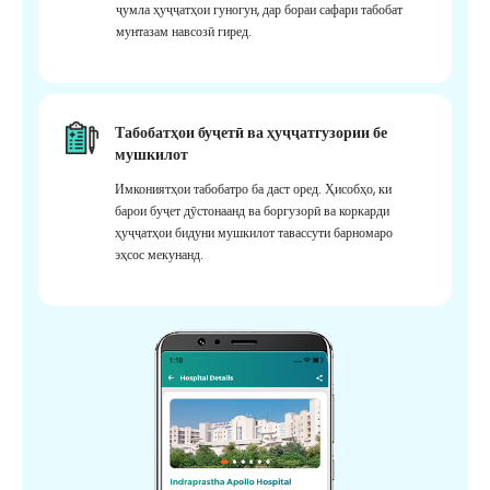
ҷумла ҳуҷҷатҳои гуногун, дар бораи сафари табобат
мунтазам навсозӣ гиред.
Табобатҳои буҷетӣ ва ҳуҷҷатгузории бе
мушкилот
Имкониятҳои табобатро ба даст оред. Ҳисобҳо, ки
барои буҷет дӯстонаанд ва боргузорӣ ва коркарди
ҳуҷҷатҳои бидуни мушкилот тавассути барномаро
эҳсос мекунанд.