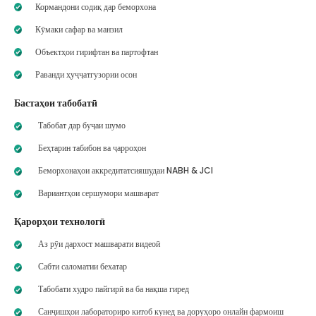
Кормандони содиқ дар беморхона
Кӯмаки сафар ва манзил
Объектҳои гирифтан ва партофтан
Раванди ҳуҷҷатгузории осон
Бастаҳои табобатӣ
Табобат дар буҷаи шумо
Беҳтарин табибон ва ҷарроҳон
Беморхонаҳои аккредитатсияшудаи NABH & JCI
Вариантҳои сершумори машварат
Қарорҳои технологӣ
Аз рӯи дархост машварати видеоӣ
Сабти саломатии бехатар
Табобати худро пайгирӣ ва ба нақша гиред
Санҷишҳои лабораториро китоб кунед ва доруҳоро онлайн фармоиш