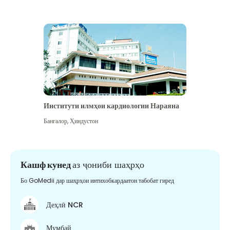
Институти илмҳои кардиологии Нараяна
Бангалор
,
Ҳиндустон
Кашф кунед
аз ҷониби шаҳрҳо
Бо GoMedii дар шаҳрҳои интихобкардаатон табобат гиред
Деҳлӣ NCR
Мумбай