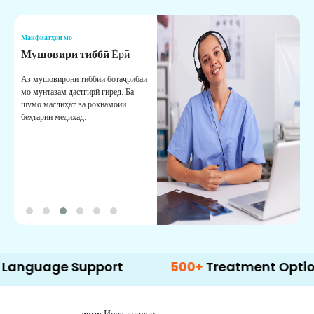
Манфиатҳои мо
М
Мушовири тиббӣ
Ёрӣ
В
М
Аз мушовирони тиббии ботаҷрибаи
мо мунтазам дастгирӣ гиред. Ба
М
шумо маслиҳат ва роҳнамоии
б
беҳтарин медиҳад.
д
б
ge Support
500+
Treatment Options