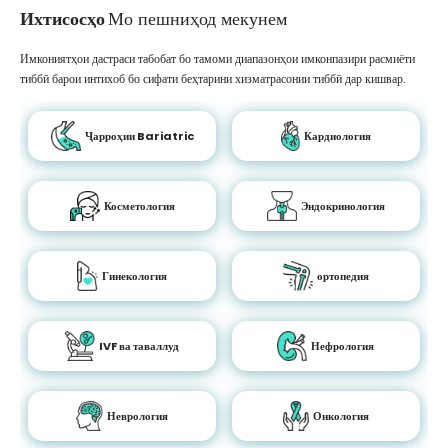
Ихтисосҳо
Мо пешниҳод мекунем
Имкониятҳои дастраси табобат бо тамоми диапазонҳои имконпазири расмиёти
тиббӣ барои интихоб бо сифати беҳтарини хизматрасонии тиббӣ дар кишвар.
Ҷарроҳии Bariatric
Кардиология
Косметология
Эндокринология
Гинекология
ортопедия
IVF ва таваллуд
Нефрология
Неврология
Онкология