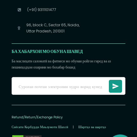
(+91) 9311101477
96, block C, Sector 65, Noida,
Uttar Pradesh, 201301
БА ХАБАРХОИ МО ОБУНА ШАВЕД
Ба маслиҳати саломатӣ ва фитнеси мо обунаи ройгон гиред ва аз
пешниҳодҳои охирини мо бохабар бошед
Refund/Return/Exchange Policy
Сиёсати Корбурди Маълумоти Шахсӣ
|
Шартҳо ва шартҳо