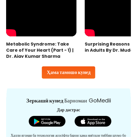
Metabolic Syndrome: Take
Surprising Reasons fo
Care of Your Heart (Part - 1) |
in Adults By Dr. Mudas
Dr. Ajay Kumar Sharma
Ҳама тамошо кунед
Зеркашӣ кунед
Барномаи GoMedii
Дар дастрас
Ҳалли ягонаи ба технология асосёфта барои ҳама ниёзҳои тиббии шумо бо