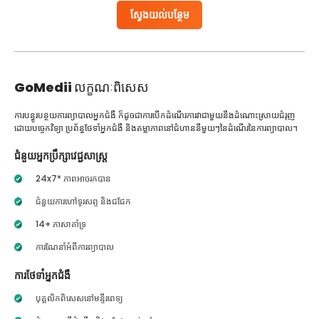
ស្វែងយល់បន្ថែម
GoMedii
លក្ខណៈពិសេស
ការបន្ធូរបន្ថយការព្យាបាលអ្នកជំងឺ ក៏ដូចជាការបើកដំណើរការវាជាមួយនឹងដំណោះស្រាយជំរុញ
ដោយបច្ចេកវិទ្យា ប្រព័ន្ធថែទាំអ្នកជំងឺ និងតម្លាភាពនៅជំហាននីមួយៗនៃដំណើរនៃការព្យាបាល។
ជំនួយអ្នកប្រឹក្សាវេជ្ជសាស្ត្រ
24x7* ភាពអាចរកបាន
ជំនួយការហៅទូរសព្ទ និងជជែក
14+ ភាសាគាំទ្រ
ការណែនាំអំពីការព្យាបាល
ការថែទាំអ្នកជំងឺ
បុគ្គលិកពិសេសនៅមន្ទីរពេទ្យ