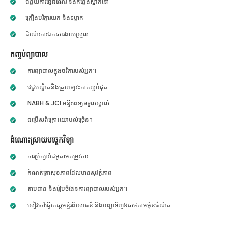
ជំនួយការធ្វើដំណើរ និងកន្លែងស្នាក់នៅ
គ្រឿងបរិក្ខារយក និងទម្លាក់
ដំណើរការឯកសារងាយស្រួល
កញ្ចប់ព្យាបាល
ការព្យាបាលក្នុងថវិការបស់អ្នក។
វេជ្ជបណ្ឌិតនិងគ្រូពេទ្យវះកាត់ល្អបំផុត
NABH & JCI មន្ទីរពេទ្យទទួលស្គាល់
ជម្រើសពិគ្រោះយោបល់ច្រើន។
ដំណោះស្រាយបច្ចេកវិទ្យា
ការប្រឹក្សាវីដេអូតាមតម្រូវការ
កំណត់ត្រាសុខភាពដែលមានសុវត្ថិភាព
តាមដាន និងរៀបចំផែនការព្យាបាលរបស់អ្នក។
សៀវភៅធ្វើតេស្តមន្ទីរពិសោធន៍ និងបញ្ជាទិញឱសថតាមអ៊ីនធឺណិត