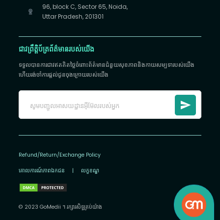
96, block C, Sector 65, Noida,
Uttar Pradesh, 201301
ជាវព្រឹត្តិប័ត្រព័ត៌មានរបស់យើង
ទទួលបានការជាវឥតគិតថ្លៃចំពោះព័ត៌មានជំនួយសុខភាពនិងកាយសម្បទារបស់យើង
ហើយរង់ចាំការផ្តល់ជូនចុងក្រោយរបស់យើង
Refund/Return/Exchange Policy
គោលការណ៍​ភាព​ឯកជន
|
លក្ខខណ្ឌ
© 2023 GoMedii ។ រក្សា​រ​សិទ្ធ​គ្រប់យ៉ាង