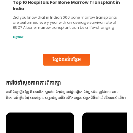
Top 10 Hospitals For Bone Marrow Transplant in
India
Did you know that in India 3000 bone marrow transplants
are performed every year with an average survival rate of
85%? A bone marrow transplant can be a life-changing
treatment for an individual, choosing the right hospital can
បន្តអាន
make all the difference. India has some of the world’s
leading hospitals for bone marrow transplants.
Continue Reading
ស្វែងយល់បន្ថែម
ការ​ថែទាំ​សុខភាព
ការពិភាក្សា
ការពិនិត្យឡើងវិញ និងការពិភាក្សាសំខាន់ៗជាមួយវេជ្ជបណ្ឌិត និងអ្នកជំនាញដែលមានបទ
ពិសោធន៍ច្រើនបំផុតរបស់ប្រទេស រួមជាមួយនឹងមតិកែលម្អរបស់អ្នកជំងឺនៅលើវេទិការបស់យើង។