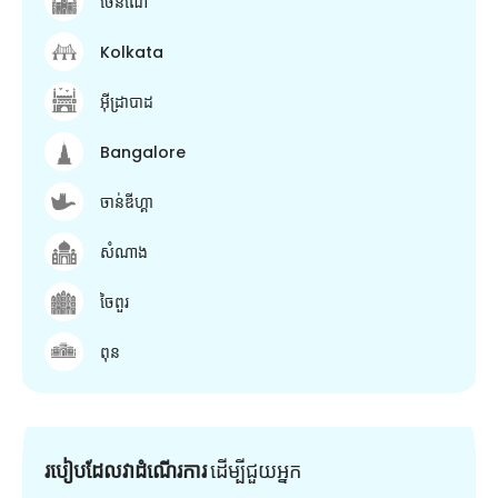
ចេនណៃ
Kolkata
អ៊ីដ្រាបាដ
Bangalore
ចាន់ឌីហ្គា
សំណាង
ចៃពួរ
ពុន
របៀបដែលវាដំណើរការ
ដើម្បី​ជួយ​អ្នក