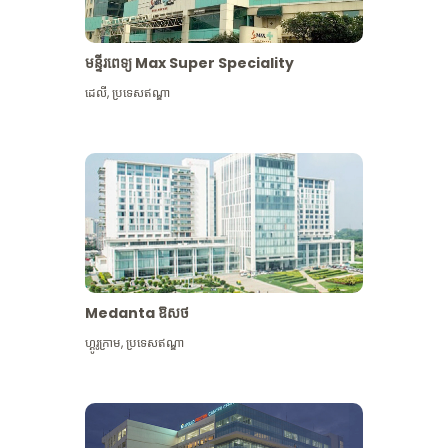
មន្ទីរពេទ្យ Max Super Speciality
ដេលី
,
ប្រទេសឥណ្ឌា
Medanta ឱសថ
ហ្គូរូក្រាម
,
ប្រទេសឥណ្ឌា