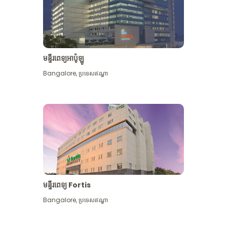
មន្ទីរពេទ្យអាប៉ូឡូ
Bangalore
,
ប្រទេសឥណ្ឌា
មើល​ច្រើន​ទៀត
មន្ទីរពេទ្យ Fortis
Bangalore
,
ប្រទេសឥណ្ឌា