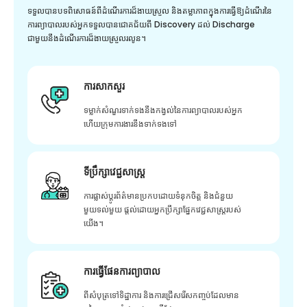
ទទួលបានបទពិសោធន៍ពីដំណើរការដ៏ងាយស្រួល និងតម្លាភាពក្នុងការធ្វើឱ្យដំណើរនៃ
ការព្យាបាលរបស់អ្នកទទួលបានជោគជ័យពី Discovery ដល់ Discharge
ជាមួយនឹងដំណើរការដ៏ងាយស្រួលរលូន។
ការសាកសួរ
ទម្លាក់សំណួរទាក់ទងនឹងកង្វល់នៃការព្យាបាលរបស់អ្នក
ហើយក្រុមការងារនឹងទាក់ទងទៅ
ទីប្រឹក្សាវេជ្ជសាស្ត្រ
ការផ្លាស់ប្តូរព័ត៌មានប្រកបដោយទំនុកចិត្ត និងជំនួយ
មួយទល់មួយ ផ្តល់ដោយអ្នកប្រឹក្សាផ្នែកវេជ្ជសាស្រ្តរបស់
យើង។
ការធ្វើផែនការព្យាបាល
ពីសំបុត្រទៅទិដ្ឋាការ និងការជ្រើសរើសកញ្ចប់ដែលមាន