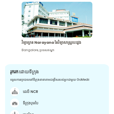
វិទ្យាស្ថាន Narayana នៃវិទ្យាសាស្រ្តបេះដូង
Bangalore
,
ប្រទេសឥណ្ឌា
រុករក
ដោយទីក្រុង
ទទួលការព្យាបាលនៅទីក្រុងនានាតាមជម្រើសរបស់អ្នកជាមួយ GoMedii
ដេលី NCR
ទីក្រុងបុមបៃ