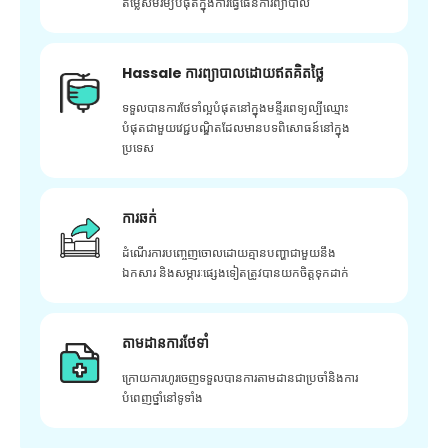
តម្លៃសមរម្យបំផុតក្នុងការធ្វើផែនការព្យាបាល
Hassale ការព្យាបាលដោយឥតគិតថ្លៃ
ទទួលបានការថែទាំល្អបំផុតនៅក្នុងមន្ទីរពេទ្យល្បីឈ្មោះ
បំផុតជាមួយវេជ្ជបណ្ឌិតដែលមានបទពិសោធន៍នៅក្នុង
ប្រទេស
ការឆក់
ដំណើរការបញ្ចេញចោលដោយគ្មានបញ្ហាជាមួយនឹង
ឯកសារ និងសម្ភារៈផ្សេងទៀតត្រូវបានយកចិត្តទុកដាក់
តាមដានការថែទាំ
ក្រោយ​ការ​ហូរ​ចេញ​ទទួល​បាន​ការ​តាមដាន​ជា​ប្រចាំ​និង​ការ​
បំពេញ​ថ្នាំ​នៅ​ទូទាំង​