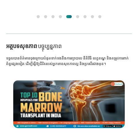
អត្ថបទសុខភាព
បច្ចុប្បន្នភាព
ទទួលបានព័ត៌មានចុងក្រោយបំផុតទាក់ទងនឹងការព្យាបាល នីតិវិធី លក្ខខណ្ឌ និងតម្រូវការពាក់
ព័ន្ធផ្សេងទៀត ដើម្បីធ្វើឱ្យជីវិតរបស់អ្នកមានសុខភាពល្អ និងប្រសើរជាងមុន។