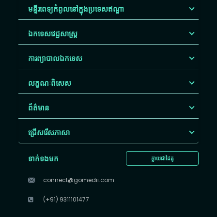
មន្ទីរពេទ្យកំពូលនៅក្នុងប្រទេសឥណ្ឌា
ឯកទេសវេជ្ជសាស្ត្រ
ការព្យាបាលឯកទេស
លក្ខណៈពិសេស
ព័ត៌មាន
ជ្រើសរើស​ភាសា
ទាក់ទងមក
ក្លាយជាដៃគូ
connect@gomedii.com
(+91) 9311101477