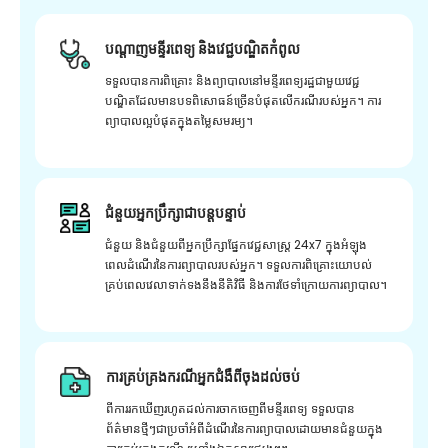
បណ្តាញមន្ទីរពេទ្យ និងវេជ្ជបណ្ឌិតកំពូល
ទទួលបានការពិគ្រោះ និងព្យាបាលនៅមន្ទីរពេទ្យរដ្ឋជាមួយវេជ្ជ
បណ្ឌិតដែលមានបទពិសោធន៍ច្រើនបំផុតលើករណីរបស់អ្នក។ ការ
ព្យាបាលល្អបំផុតក្នុងតម្លៃសមរម្យ។
ជំនួយអ្នកប្រឹក្សាជាបន្តបន្ទាប់
ជំនួយ និងជំនួយពីអ្នកប្រឹក្សាផ្នែកវេជ្ជសាស្រ្ត 24x7 ក្នុងអំឡុង
ពេលដំណើរនៃការព្យាបាលរបស់អ្នក។ ទទួលការពិគ្រោះយោបល់
គ្រប់ពេលវេលាទាក់ទងនឹងនីតិវិធី និងការថែទាំក្រោយការព្យាបាល។
ការគ្រប់គ្រងករណីអ្នកជំងឺពីចុងដល់ចប់
ពីការរកឃើញរហូតដល់ការចាកចេញពីមន្ទីរពេទ្យ ទទួលបាន
ព័ត៌មានថ្មីៗជាប្រចាំអំពីដំណើរនៃការព្យាបាលដោយមានជំនួយក្នុង