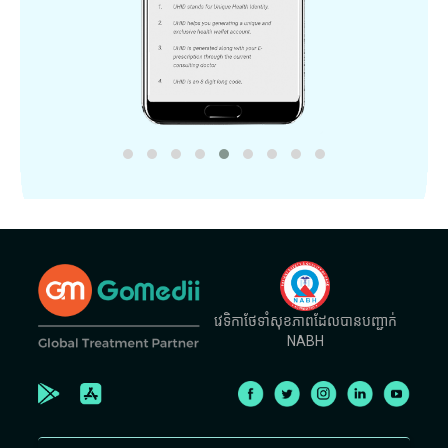
វេទិកាថែទាំសុខភាពដែលបានបញ្ជាក់
NABH