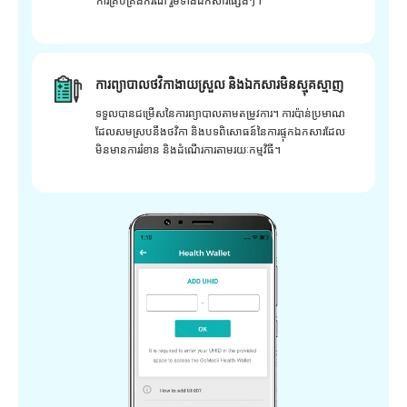
ការគ្រប់គ្រងករណី រួមទាំងឯកសារផ្សេងៗ។
ការព្យាបាលថវិកាងាយស្រួល និងឯកសារមិនស្មុគស្មាញ
ទទួលបានជម្រើសនៃការព្យាបាលតាមតម្រូវការ។ ការប៉ាន់ប្រមាណ
ដែលសមស្របនឹងថវិកា និងបទពិសោធន៍នៃការផ្ទុកឯកសារដែល
មិនមានការរំខាន និងដំណើរការតាមរយៈកម្មវិធី។