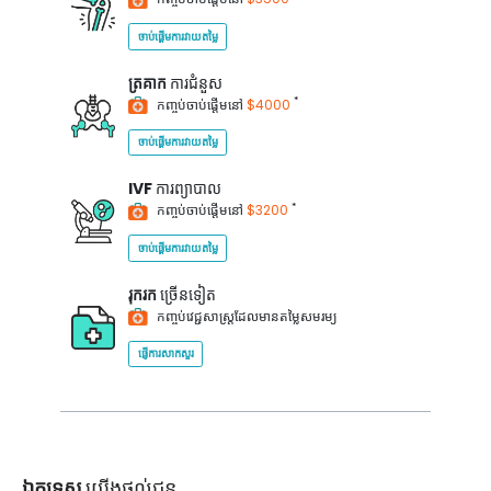
ចាប់ផ្តើមការវាយតម្លៃ
ត្រគាក
ការជំនួស
*
កញ្ចប់ចាប់ផ្តើមនៅ
$4000
ចាប់ផ្តើមការវាយតម្លៃ
IVF
ការព្យាបាល
*
កញ្ចប់ចាប់ផ្តើមនៅ
$3200
ចាប់ផ្តើមការវាយតម្លៃ
រុករក
ច្រើនទៀត
កញ្ចប់វេជ្ជសាស្ត្រដែលមានតម្លៃសមរម្យ
ផ្ញើការសាកសួរ
ឯកទេស
យើងផ្តល់ជូន