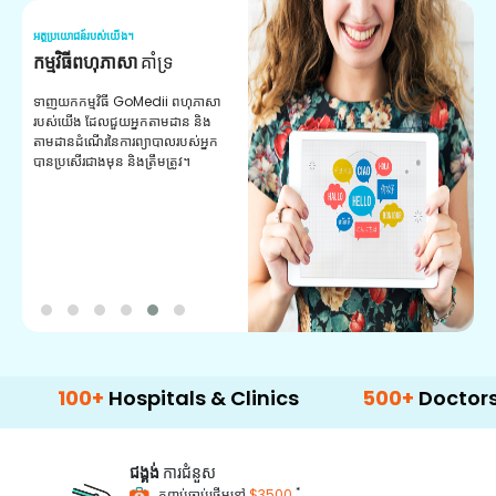
អត្ថប្រយោជន៍របស់យើង។
អត
ឱសថទៀងទាត់
ការបំពេញ
ស
ឱសថដែលបានផ្ទៀងផ្ទាត់ឱសថសម្រាប់ការ
សេ
បំពេញតាមវេជ្ជបញ្ជារបស់អ្នក។ ទទួល​បាន​
ជ
ព័ត៌មាន​ថ្មីៗ​ជា​ប្រចាំ​អំពី​ការ​បំពេញ​និង​ការ​
គ្
បញ្ជា​ទិញ​ដ៏​ងាយ​ស្រួល​តាម​រយៈ​កម្មវិធី​របស់​
យើង។
00+
Hospitals & Clinics
500+
Doctors & Sur
ជង្គង់
ការជំនួស
*
កញ្ចប់ចាប់ផ្តើមនៅ
$3500