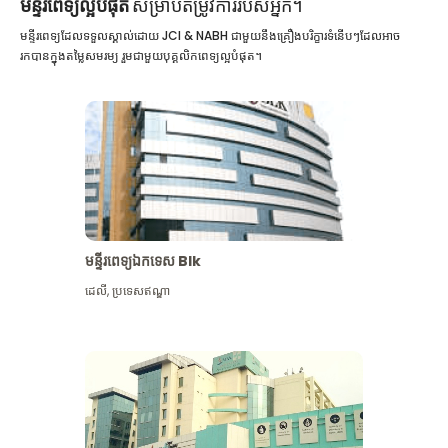
មន្ទីរពេទ្យល្អបំផុត
សម្រាប់តម្រូវការរបស់អ្នក។
មន្ទីរពេទ្យដែលទទួលស្គាល់ដោយ JCI & NABH ជាមួយនឹងគ្រឿងបរិក្ខារទំនើបៗដែលអាច
រកបានក្នុងតម្លៃសមរម្យ រួមជាមួយបុគ្គលិកពេទ្យល្អបំផុត។
មន្ទីរពេទ្យឯកទេស Blk
ដេលី
,
ប្រទេសឥណ្ឌា