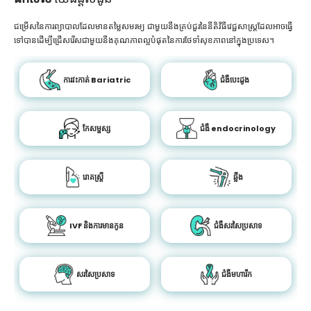
ជម្រើសនៃការព្យាបាលដែលមានតម្លៃសមរម្យ ជាមួយនឹងគ្រប់ជួរនៃនីតិវិធីវេជ្ជសាស្រ្តដែលអាចធ្វើ
ទៅបានដើម្បីជ្រើសរើសជាមួយនឹងគុណភាពល្អបំផុតនៃការថែទាំសុខភាពនៅក្នុងប្រទេស។
ការវះកាត់ Bariatric
ជំងឺបេះដូង
កែសម្ផស្ស
ជំងឺ endocrinology
រោគស្ត្រី
ឆ្អឹង
IVF និងការមានកូន
ជំងឺសរសៃប្រសាទ
សរសៃប្រសាទ
ជំងឺមហារីក