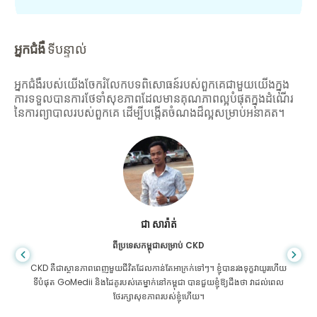
អ្នកជំងឺ
ទីបន្ទាល់
អ្នកជំងឺរបស់យើងចែករំលែកបទពិសោធន៍របស់ពួកគេជាមួយយើងក្នុង
ការទទួលបានការថែទាំសុខភាពដែលមានគុណភាពល្អបំផុតក្នុងដំណើរ
នៃការព្យាបាលរបស់ពួកគេ ដើម្បីបង្កើតចំណងដ៏ល្អសម្រាប់អនាគត។
ជា សារ៉ាត់
ពីប្រទេសកម្ពុជាសម្រាប់ CKD
CKD គឺ​ជា​ស្ថានភាព​ពេញ​មួយ​ជីវិត​ដែល​កាន់តែ​អាក្រក់​ទៅៗ។ ខ្ញុំបានរងទុក្ខវាយូរហើយ
ទីបំផុត GoMedii និងដៃគូរបស់គេម្នាក់នៅកម្ពុជា បានជួយខ្ញុំឱ្យដឹងថា វាដល់ពេល
ថែរក្សាសុខភាពរបស់ខ្ញុំហើយ។