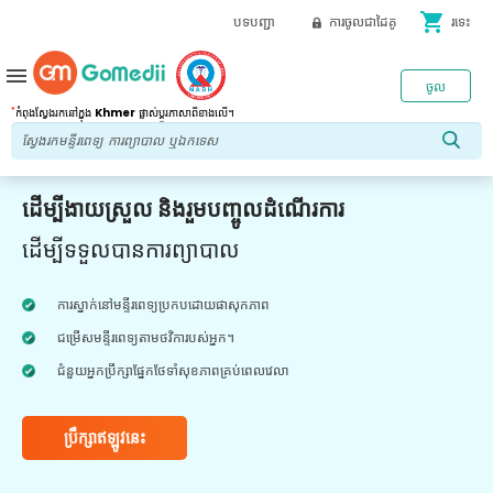
shopping_cart
បទបញ្ជា
ការចូលជាដៃគូ
រទេះ
menu
ចូល
*
កំពុងស្វែងរកនៅក្នុង
Khmer
ផ្លាស់ប្តូរភាសាពីខាងលើ។
ដើម្បីងាយស្រួល និងរួមបញ្ចូលដំណើរការ
ដើម្បីទទួលបានការព្យាបាល
ការស្នាក់នៅមន្ទីរពេទ្យប្រកបដោយផាសុកភាព
ជម្រើសមន្ទីរពេទ្យតាមថវិការបស់អ្នក។
ជំនួយអ្នកប្រឹក្សាផ្នែកថែទាំសុខភាពគ្រប់ពេលវេលា
ប្រឹក្សាឥឡូវនេះ