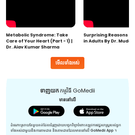
Metabolic Syndrome: Take
Surprising Reasons fo
Care of Your Heart (Part - 1) |
in Adults By Dr. Mudas
Dr. Ajay Kumar Sharma
មើលទាំងអស់
ទាញយក
កម្មវិធី GoMedii
មាននៅលើ
ដំណោះស្រាយតែមួយគត់ដែលជំរុញដោយបច្ចេកវិទ្យាចំពោះតម្រូវការវេជ្ជសាស្រ្តរបស់អ្នក
ទាំងអស់ជាមួយនឹងការតាមដាន និងតាមដានដែលមាននៅលើ GoMedii App ។