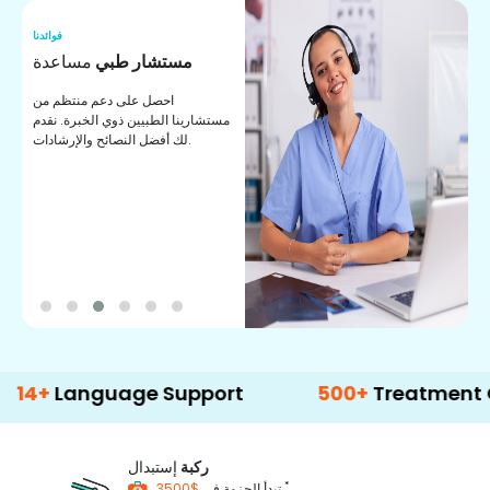
نا
فوائدنا
ت
مستشار طبي
مساعدة
ت
احصل على دعم منتظم من
مستشارينا الطبيين ذوي الخبرة. نقدم
ا
لك أفضل النصائح والإرشادات.
ي
ة
nguage Support
500+
Treatment Options
ركبة
إستبدال
*
$3500
تبدأ الحزمة في