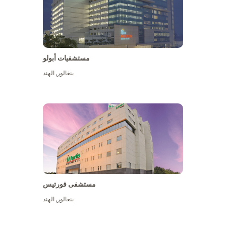
مستشفيات أبولو
بنغالور
,
الهند
عرض المزيد
مستشفى فورتيس
بنغالور
,
الهند