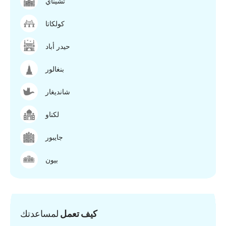
تشيناي
كولكاتا
حيدر أباد
بنغالور
شانديغار
لكناو
جايبور
بيون
كيف تعمل
لمساعدتك