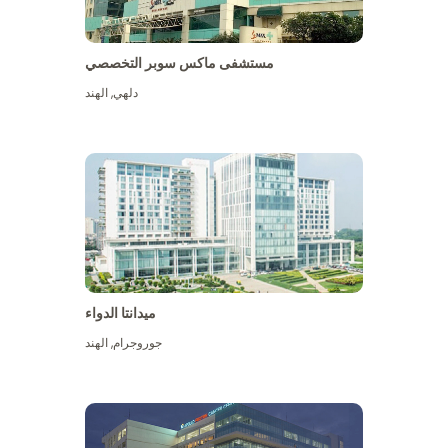
مستشفى ماكس سوبر التخصصي
دلهي
,
الهند
ميدانتا الدواء
جوروجرام
,
الهند