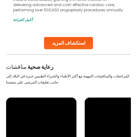
delivering advanced and cost-effective cardiac care,
performing over 500,000 angioplasty procedures annually
with a success rate exceeding 90%. Patients across the
أكمل القراءة
globe are searching for treatments like angioplasty and
stent placement in Indian hospitals, owing to the
combination of high-quality care and affordability.
Studies, such as one published
استكشاف المزيد
Continue Reading
رعاية صحية
مناقشات
المراجعات والمناقشات المهمة مع أكثر الأطباء والخبراء الطبيين خبرة في البلاد إلى
جانب تعليقات المرضى على منصتنا.