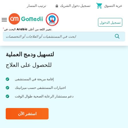
shopping_cart
عربة التسوق
تسجيل دخول الشريك
ترتيب المسار
menu
تسجيل الدخول
*
تغيير اللغة من أعلى.
Arabic
البحث في
لتسهيل ودمج العملية
للحصول على العلاج
إقامة مريحة في المستشفى
اختيارات المستشفى حسب ميزانيتك
دعم مستشار الرعاية الصحية طوال الوقت
استشر الآن