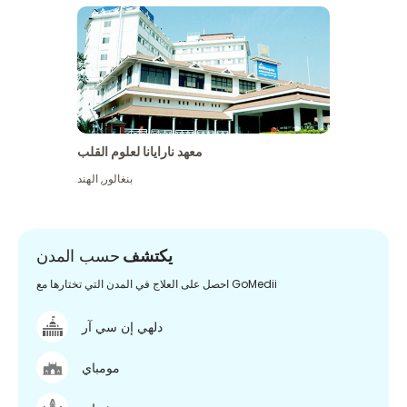
معهد نارايانا لعلوم القلب
بنغالور
,
الهند
يكتشف
حسب المدن
احصل على العلاج في المدن التي تختارها مع GoMedii
دلهي إن سي آر
مومباي