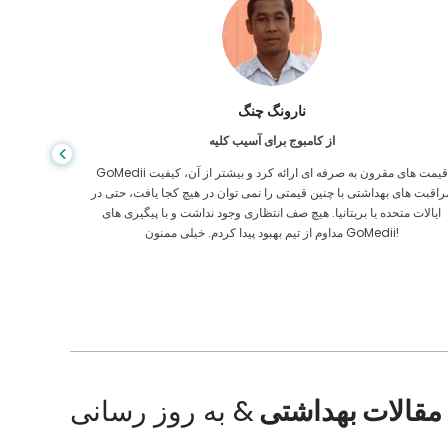
شاندا داس
از بنگلادش برای گوارش
من از پسرم و تیم درخشان GoMedii که در سفر من از بنگلادش به هند
برای درمان به من کمک کردند تشکر کرده ام. ما در انتخاب GoMedii
مراقبت های
نتخاب درستی کردیم. آنها حتی پس از درمان پیوند خوبی با ما حفظ می کنند
ایالات م
مقالات بهداشتی
& به روز رسانی