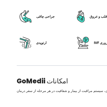
لب و عروق
جراحی چاقی
 باروری
ارتوپدی
امکانات
GoMedii