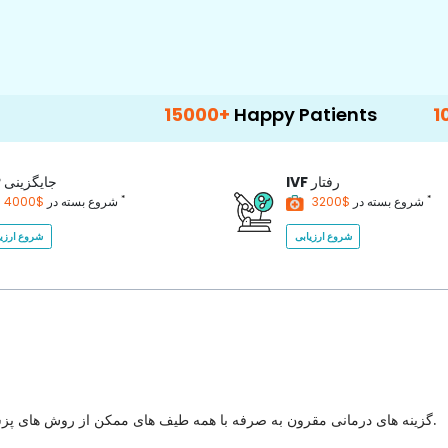
15000+
Happy Patients
100+
Hospital
رفتار
IVF
جایگزینی
P
*
*
$3200
شروع بسته در
$4000
شروع بسته در
شروع ارزیابی
شروع ارزیا
گزینه های درمانی مقرون به صرفه با همه طیف های ممکن از روش های پزشکی برای انتخاب با بهترین کیفیت مراقبت های بهداشتی در کشور.