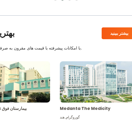
بهتری
بیشتر ببینید
بیمارستان های معتبر JCI و NABH با امکانات پیشرفته با قیمت های مقرون به صرفه همراه با بهترین کادر پزشکی.
Medanta The Medicity
بیمارستان فو
گوروگرام
,
هند