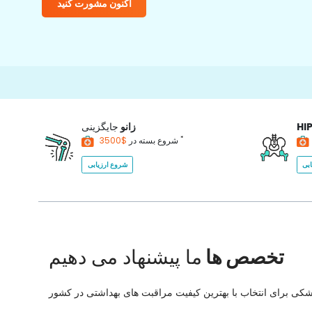
اکنون مشورت کنید
HI
زانو
جایگزینی
*
$3500
شروع بسته در
بی
شروع ارزیابی
تخصص ها
ما پیشنهاد می دهیم