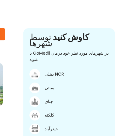
کاوش کنید
توسط
شهرها
با GoMedii در شهرهای مورد نظر خود درمان
شوید
دهلی NCR
بمبئی
چنای
کلکته
حیدرآباد