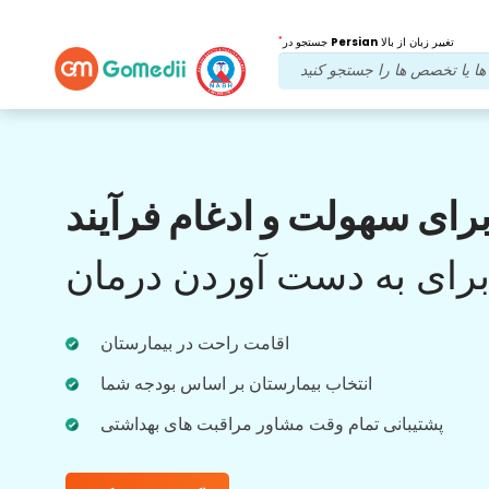
*
تغییر زبان از بالا
Persian
جستجو در
مزایای ما
رای سهولت و ادغام فرآیند
بعد از درمان
پیگیری
مراقبت
رای به دست آوردن درمان
با تیم ما که همیشه به مشکلات شما رسیدگی می
کند، پشتیبانی پزشکی و بیمار را 24x7 دریافت
اقامت راحت در بیمارستان
کنید. به روز رسانی منظم در مورد نیازهای درمانی
شما.
انتخاب بیمارستان بر اساس بودجه شما
پشتیبانی تمام وقت مشاور مراقبت های بهداشتی