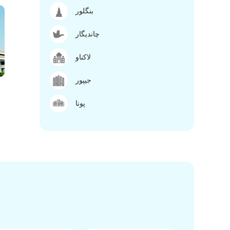
بنگلور
چاندیگار
لاکناو
جیپور
پونا