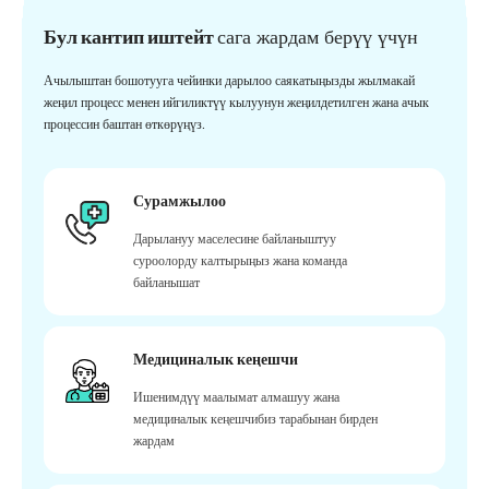
Бул кантип иштейт
сага жардам берүү үчүн
Ачылыштан бошотууга чейинки дарылоо саякатыңызды жылмакай
жеңил процесс менен ийгиликтүү кылуунун жеңилдетилген жана ачык
процессин баштан өткөрүңүз.
Сурамжылоо
Дарылануу маселесине байланыштуу
суроолорду калтырыңыз жана команда
байланышат
Медициналык кеңешчи
Ишенимдүү маалымат алмашуу жана
медициналык кеңешчибиз тарабынан бирден
жардам