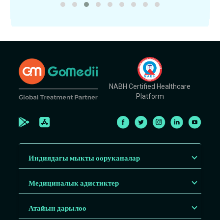
NABH Certified Healthcare
Platform
Индиядагы мыкты ооруканалар
Медициналык адистиктер
Атайын дарылоо