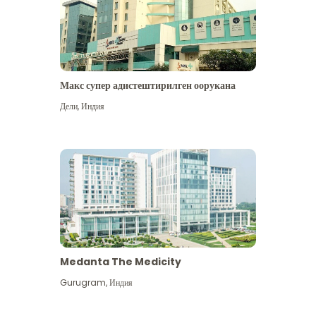
Макс супер адистештирилген оорукана
Дели
,
Индия
Medanta The Medicity
Gurugram
,
Индия