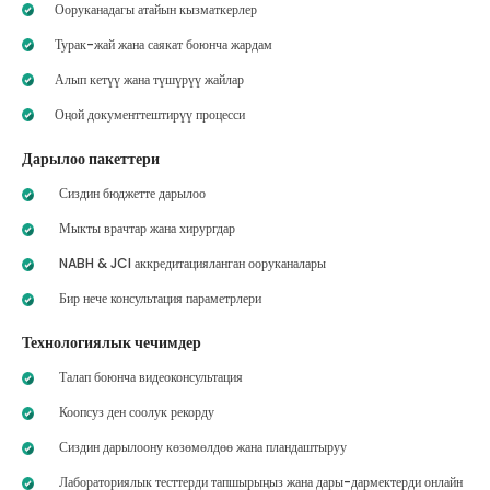
Ооруканадагы атайын кызматкерлер
Турак-жай жана саякат боюнча жардам
Алып кетүү жана түшүрүү жайлар
Оңой документтештирүү процесси
Дарылоо пакеттери
Сиздин бюджетте дарылоо
Мыкты врачтар жана хирургдар
NABH & JCI аккредитацияланган ооруканалары
Бир нече консультация параметрлери
Технологиялык чечимдер
Талап боюнча видеоконсультация
Коопсуз ден соолук рекорду
Сиздин дарылоону көзөмөлдөө жана пландаштыруу
Лабораториялык тесттерди тапшырыңыз жана дары-дармектерди онлайн