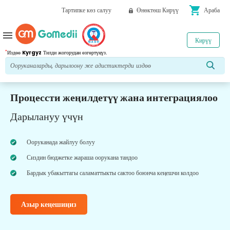
shopping_cart
Тартипке көз салуу
Өнөктөш Кирүү
Араба
menu
Кирүү
*
Издөө
Kyrgyz
Тилди жогорудан өзгөртүңүз.
Процессти жеңилдетүү жана интеграциялоо
Дарылануу үчүн
Ооруканада жайлуу болуу
Сиздин бюджетке жараша оорукана тандоо
Бардык убакыттагы саламаттыкты сактоо боюнча кеңешчи колдоо
Азыр кеңешиңиз