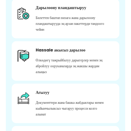
Дарылоону пландаштыруу
Билеттен баштап визага жана дарылоону
пландаштырууда эң арзан пакеттерди тандоого
чейин
Hassale акысыз дарылоо
Өлкөдөгү тажрыйбалуу дарыгерлер менен эң
абройлуу ооруканаларда эң жакшы жардам
алыңыз
Агызуу
Документтери жана башка жабдыктары менен
кыйынчылыксыз чыгаруу процесси колго
алынат