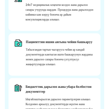
24x7 медициналык кеңешчи колдоо жана дарылоо
сапары учурунда жардам. Процедура жана дарылоодон
кийинки кам көрүү боюнча ар дайым
консультацияларды алыңыз.
Пациенттин ишин аягына чейин башкаруу
Табылгандан тартып чыгарууга чейин ар кандай
документтерди камтыган ишти башкаруунун жардамы
менен дарылоо сапары боюнча үзгүлтүксүз
жаңыртууларды алыңыз.
Бюджеттик дарылоо жана убара болбостон
документтер
Ыңгайлаштырылган дарылоо параметрлерин алыңыз.
Колдонмо аркылуу документтерди жүктөө жана
иштетүү кыйынчылыксыз бюджетке ылайыкталган баа