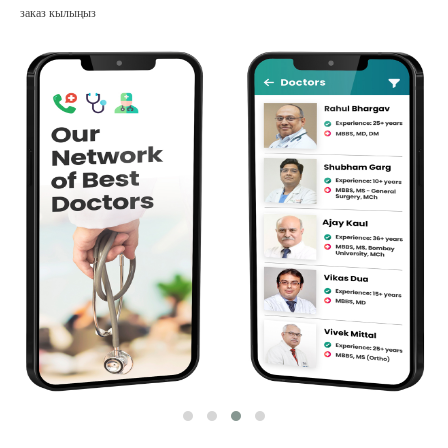
заказ кылыңыз