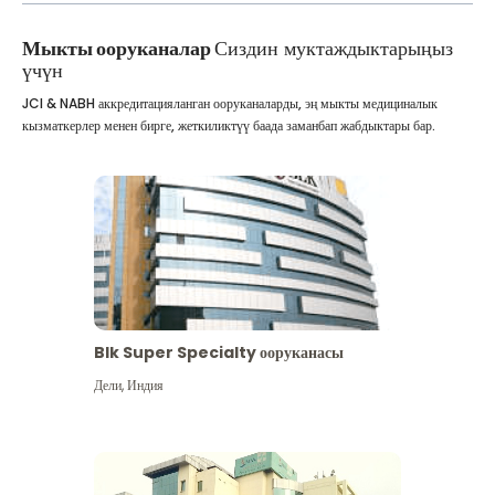
Мыкты ооруканалар
Сиздин муктаждыктарыңыз
үчүн
JCI & NABH аккредитацияланган ооруканаларды, эң мыкты медициналык
кызматкерлер менен бирге, жеткиликтүү баада заманбап жабдыктары бар.
Blk Super Specialty ооруканасы
Дели
,
Индия