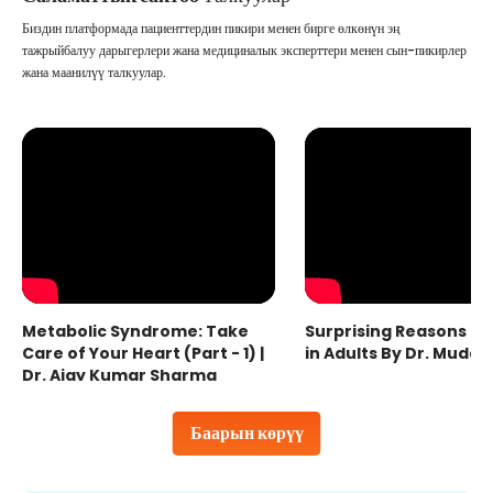
Биздин платформада пациенттердин пикири менен бирге өлкөнүн эң
тажрыйбалуу дарыгерлери жана медициналык эксперттери менен сын-пикирлер
жана маанилүү талкуулар.
Metabolic Syndrome: Take
Surprising Reasons fo
Care of Your Heart (Part - 1) |
in Adults By Dr. Mudas
Dr. Ajay Kumar Sharma
Баарын көрүү