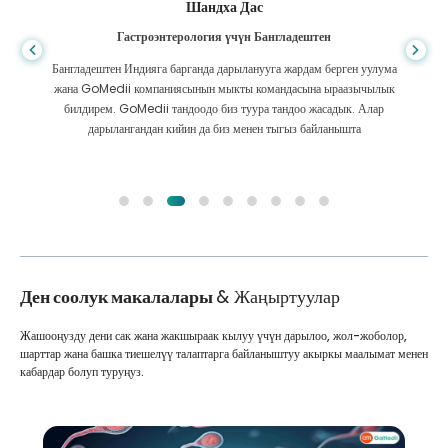
Фурканул Ислам
Бөйрөктү трансплантациялоо үчүн Бангладештен
Мен бөйрөгүмдүн оорусунан ар кандай дарыларды ала алам деп
үмүттөнгөн элем. Алланын ырайымы менен GoMedii менен жолугуп,
алар менен байланышкандан кийин гана болду.
Ден соолук макалалары
& Жаңыртуулар
Жашооңузду дени сак жана жакшыраак кылуу үчүн дарылоо, жол-жоболор,
шарттар жана башка тиешелүү талаптарга байланыштуу акыркы маалымат менен
кабардар болуп туруңуз.