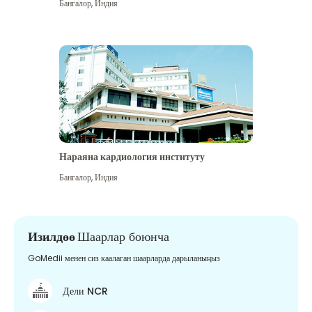
Бангалор
,
Индия
Нараяна кардиология институту
Бангалор
,
Индия
Изилдөө
Шаарлар боюнча
GoMedii менен сиз каалаган шаарларда дарыланыңыз
Дели NCR