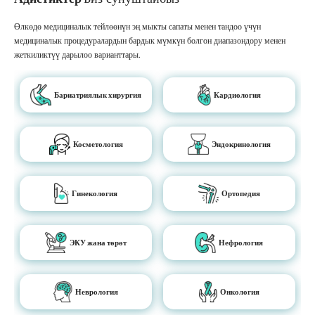
Өлкөдө медициналык тейлөөнүн эң мыкты сапаты менен тандоо үчүн
медициналык процедуралардын бардык мүмкүн болгон диапазондору менен
жеткиликтүү дарылоо варианттары.
Бариатриялык хирургия
Кардиология
Косметология
Эндокринология
Гинекология
Ортопедия
ЭКУ жана төрөт
Нефрология
Неврология
Онкология