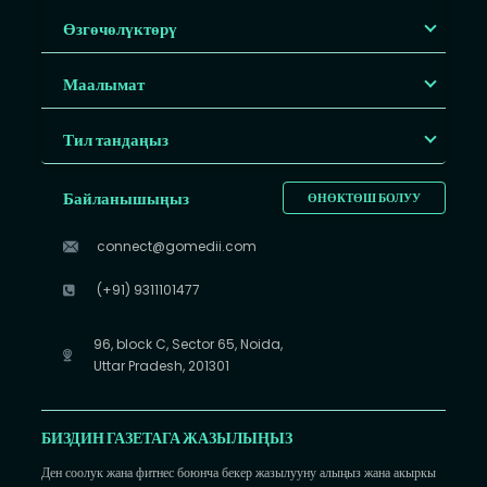
Өзгөчөлүктөрү
Маалымат
Тил тандаңыз
Байланышыңыз
ӨНӨКТӨШ БОЛУУ
connect@gomedii.com
(+91) 9311101477
96, block C, Sector 65, Noida,
Uttar Pradesh, 201301
БИЗДИН ГАЗЕТАГА ЖАЗЫЛЫҢЫЗ
Ден соолук жана фитнес боюнча бекер жазылууну алыңыз жана акыркы