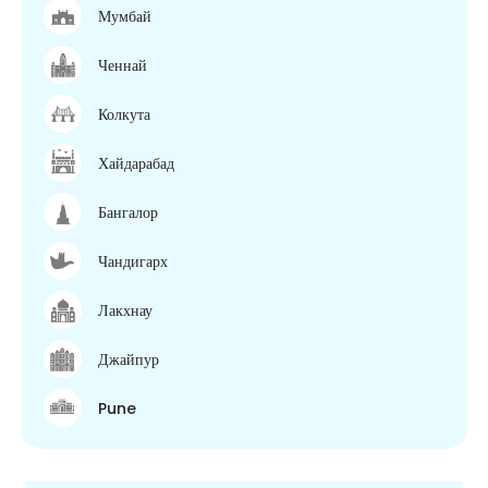
Мумбай
Ченнай
Колкута
Хайдарабад
Бангалор
Чандигарх
Лакхнау
Джайпур
Pune