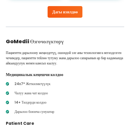
Дагы изилдөө
GoMedii
Өзгөчөлүктөрү
Пациентти дарылоону жеңилдетүү, ошондой эле аны технологияга негизделген
чечимдер, пациентти тейлөө тутуму жана дарылоо сапарынын ар бир кадамында
айкындуулук менен камсыз кылуу.
Медициналык кеңешчи колдоо
24x7* Жеткиликтүүлүк
Чалуу жана чат колдоо
14+ Тилдерди колдоо
Дарылоо боюнча сунуштар
Patient Care