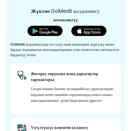
Жүктөө
GoMedii колдонмосу
жеткиликтүү
GoMedii колдонмосунда көз салуу жана мониторинг жүргүзүү менен
бардык медициналык муктаждыктарыңыз үчүн технологияга негизделген
бирдиктүү чечим.
Жогорку оорукана жана дарыгерлер
тармактары
Сиздин ишиңиз боюнча эң тажрыйбалуу дарыгерлердин
жардамы менен заманбап ооруканаларда кеңеш алыңыз
жана дарыланыңыз. арзан баада мыкты дарылоо.
Үзгүлтүксүз кеңешчи колдоосу