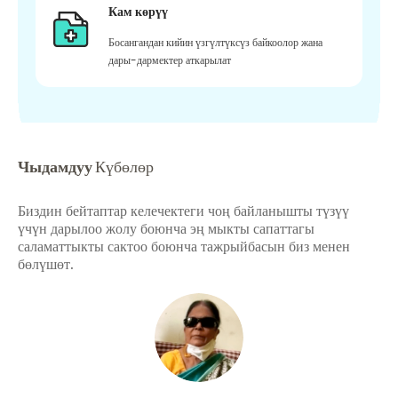
Кам көрүү
Босангандан кийин үзгүлтүксүз байкоолор жана
дары-дармектер аткарылат
Чыдамдуу
Күбөлөр
Биздин бейтаптар келечектеги чоң байланышты түзүү
үчүн дарылоо жолу боюнча эң мыкты сапаттагы
саламаттыкты сактоо боюнча тажрыйбасын биз менен
бөлүшөт.