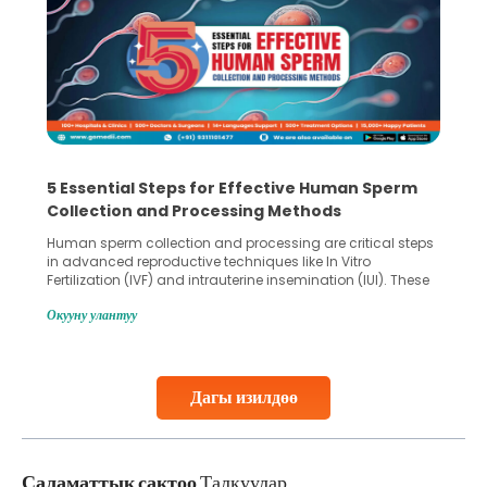
5 Essential Steps for Effective Human Sperm
Collection and Processing Methods
Human sperm collection and processing are critical steps
in advanced reproductive techniques like In Vitro
Fertilization (IVF) and intrauterine insemination (IUI). These
methods enable medical professionals to tackle fertility
Окууну улантуу
challenges and help couples achieve their dream of
parenthood. Skilled technicians collect sperm using
specialized procedures to ensure optimal quality. Once
collected, they process the
Дагы изилдөө
Continue Reading
Саламаттык сактоо
Талкуулар