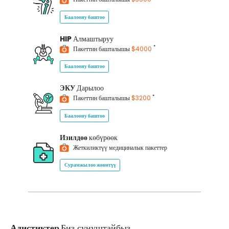
Баалоону баштоо
HIP
Алмаштыруу
*
Пакеттин башталышы
$4000
Баалоону баштоо
ЭКУ
Дарылоо
*
Пакеттин башталышы
$3200
Баалоону баштоо
Изилдөө
көбүрөөк
Жеткиликтүү медициналык пакеттер
Сурамжылоо жөнөтүү
Адистиктер
Биз сунуштайбыз