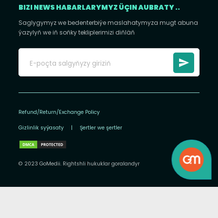
BIZI NEWS HABARLARYMYZ ÜÇIN AUBRATY ..
Saglygymyz we bedenterbiýe maslahatymyza mugt abuna
ýazylyň we iň soňky tekliplerimizi diňläň
Refund/Return/Exchange Policy
Gizlinlik syýasaty
|
Şertler we şertler
© 2023 GoMedii. Rightshli hukuklar goralandyr