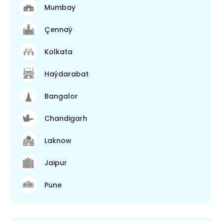
Mumbay
Çennaý
Kolkata
Haýdarabat
Bangalor
Chandigarh
Laknow
Jaipur
Pune