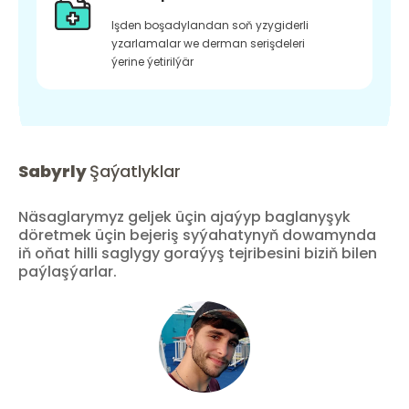
Işden boşadylandan soň yzygiderli
yzarlamalar we derman serişdeleri
ýerine ýetirilýär
Sabyrly
Şaýatlyklar
Näsaglarymyz geljek üçin ajaýyp baglanyşyk
döretmek üçin bejeriş syýahatynyň dowamynda
iň oňat hilli saglygy goraýyş tejribesini biziň bilen
paýlaşýarlar.