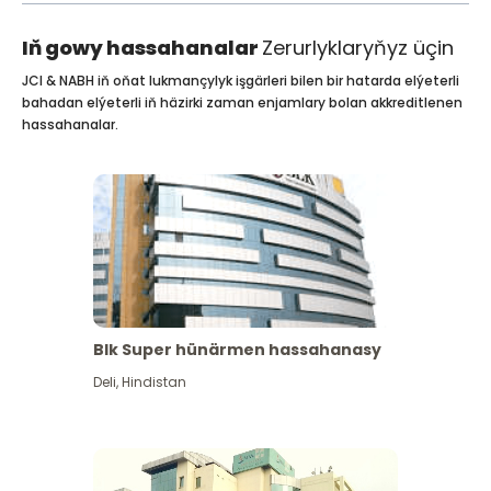
Iň gowy hassahanalar
Zerurlyklaryňyz üçin
JCI & NABH iň oňat lukmançylyk işgärleri bilen bir hatarda elýeterli
bahadan elýeterli iň häzirki zaman enjamlary bolan akkreditlenen
hassahanalar.
Blk Super hünärmen hassahanasy
Deli
,
Hindistan