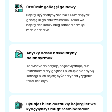
Üznüksiz geňeşçi goldawy
Bejergi syýahatyňyzda 24x7 lukmançylyk
geňeşçisi goldaw we kömek. Amal we
bejergiden soňky ideg barada hemişe
maslahat alyň.
Ahyrky hassa hassalaryny
dolandyrmak
Tapyndydan başlap, boşadylýança, dürli
resminamalary goşmak bilen, iş dolandyryş
kömegi bilen bejeriş syýahatynda yzygiderli
täzelikleri alyň.
Býudjet bilen dostlukly bejergiler we
kynçylyksyz mugt resminamalar