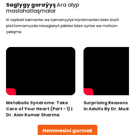
Saglygy goraýyş
Ara alyp
maslahatlaşmalar
Iň tejribeli lukmanlar we lukmançylyk hünärmenleri bilen biziň
platformamyzda näsaglaryň pikirleri bilen synlar we möhüm
çekişme.
Metabolic Syndrome: Take
Surprising Reasons fo
Care of Your Heart (Part - 1) |
in Adults By Dr. Mudas
Dr. Ajay Kumar Sharma
Hemmesini gormek