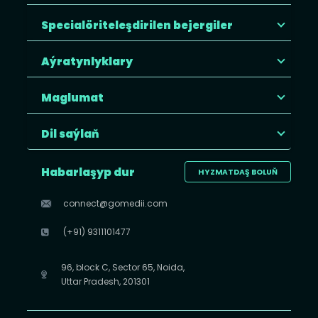
Specialöriteleşdirilen bejergiler
Aýratynlyklary
Maglumat
Dil saýlaň
Habarlaşyp dur
HYZMATDAŞ BOLUŇ
connect@gomedii.com
(+91) 9311101477
96, block C, Sector 65, Noida,
Uttar Pradesh, 201301