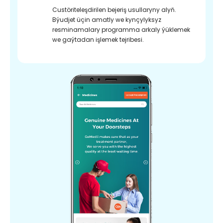
Custöriteleşdirilen bejeriş usullaryny alyň.
Býudjet üçin amatly we kynçylyksyz
resminamalary programma arkaly ýüklemek
we gaýtadan işlemek tejribesi.