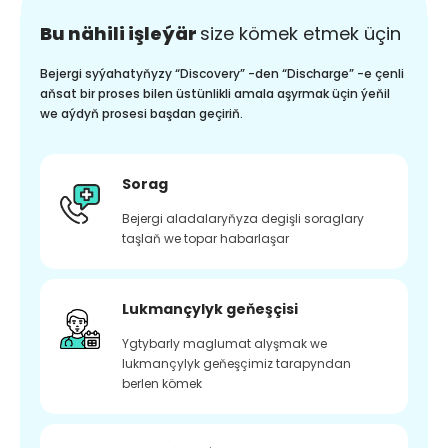
Bu nähili işleýär
size kömek etmek üçin
Bejergi syýahatyňyzy “Discovery” -den “Discharge” -e çenli
aňsat bir proses bilen üstünlikli amala aşyrmak üçin ýeňil
we aýdyň prosesi başdan geçiriň.
Sorag
Bejergi aladalaryňyza degişli soraglary
taşlaň we topar habarlaşar
Lukmançylyk geňeşçisi
Ygtybarly maglumat alyşmak we
lukmançylyk geňeşçimiz tarapyndan
berlen kömek