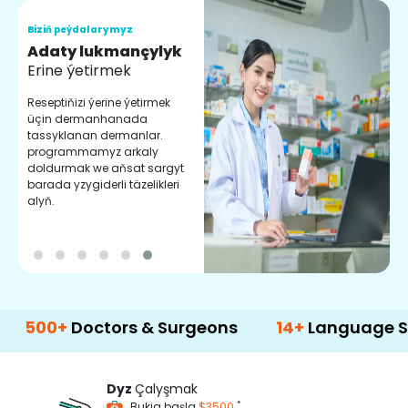
Biziň peýdalarymyz
B
Adaty lukmançylyk
S
Erine ýetirmek
C
k
Reseptiňizi ýerine ýetirmek
d
üçin dermanhanada
ý
tassyklanan dermanlar.
programmamyz arkaly
doldurmak we aňsat sargyt
barada yzygiderli täzelikleri
alyň.
+
Doctors & Surgeons
14+
Language Support
Dyz
Çalyşmak
*
Bukja başla
$3500