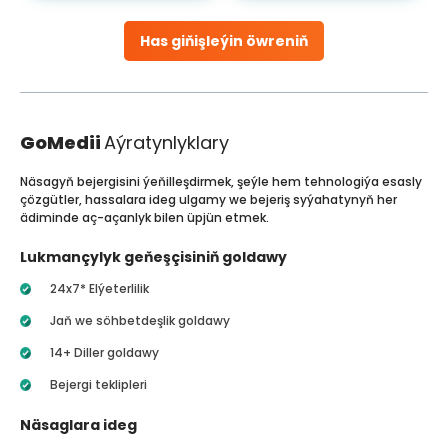
Has giňişleýin öwreniň
GoMedii
Aýratynlyklary
Näsagyň bejergisini ýeňilleşdirmek, şeýle hem tehnologiýa esasly
çözgütler, hassalara ideg ulgamy we bejeriş syýahatynyň her
ädiminde aç-açanlyk bilen üpjün etmek.
Lukmançylyk geňeşçisiniň goldawy
24x7* Elýeterlilik
Jaň we söhbetdeşlik goldawy
14+ Diller goldawy
Bejergi teklipleri
Näsaglara ideg