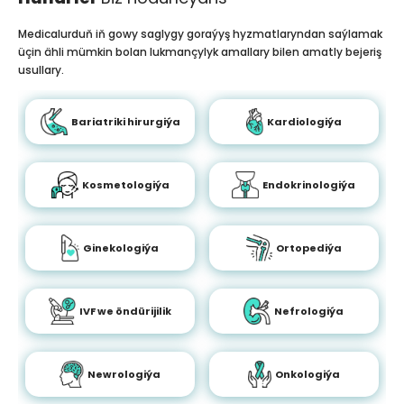
Medicalurduň iň gowy saglygy goraýyş hyzmatlaryndan saýlamak
üçin ähli mümkin bolan lukmançylyk amallary bilen amatly bejeriş
usullary.
Bariatriki hirurgiýa
Kardiologiýa
Kosmetologiýa
Endokrinologiýa
Ginekologiýa
Ortopediýa
IVF we öndürijilik
Nefrologiýa
Newrologiýa
Onkologiýa