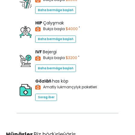
Baha bermäge başlaň
HIP
Çalyşmak
*
Bukja başla
$4000
Baha bermäge başlaň
IVF
Bejergi
*
Bukja başla
$3200
Baha bermäge başlaň
Gözläň
has köp
Amatly lukmançylyk paketleri
Sorag iber
Hünärler
Biz hödürleýäris