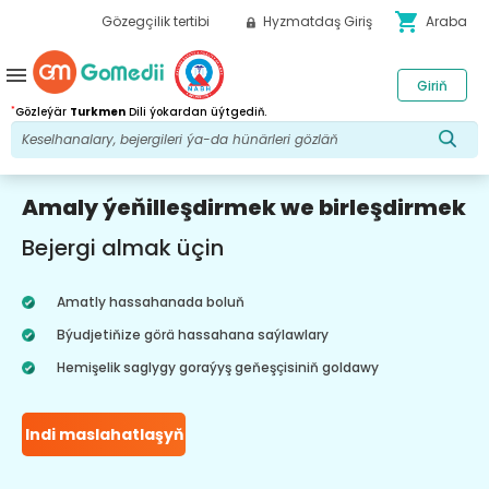
shopping_cart
Gözegçilik tertibi
Hyzmatdaş Giriş
Araba
menu
Giriň
*
Gözleýär
Turkmen
Dili ýokardan üýtgediň.
Amaly ýeňilleşdirmek we birleşdirmek
Bejergi almak üçin
Amatly hassahanada boluň
Býudjetiňize görä hassahana saýlawlary
Hemişelik saglygy goraýyş geňeşçisiniň goldawy
Indi maslahatlaşyň