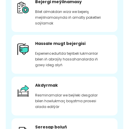
Bejergi meýilnamasy
Bilet almakdan wiza we bejeriş
meýilnamasynda iň amatly paketleri
saýlamak
Hassale mugt bejergisi
Experiencedurtda tejribeli lukmanlar
bilen iň abraýly hassahanalarda iň
gowy ideg alyň
Akdyrmak
Resminamalar we beýleki desgalar
bilen howlukmaç boşatma prosesi
alada edilýär
Seresap boluň