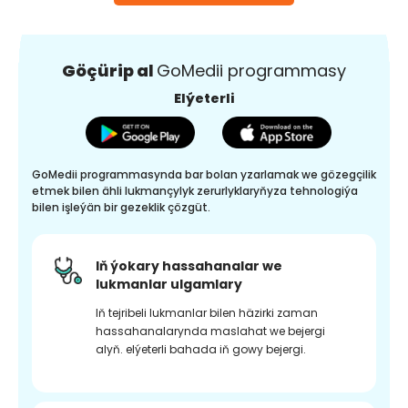
Göçürip al
GoMedii programmasy
Elýeterli
GoMedii programmasynda bar bolan yzarlamak we gözegçilik
etmek bilen ähli lukmançylyk zerurlyklaryňyza tehnologiýa
bilen işleýän bir gezeklik çözgüt.
Iň ýokary hassahanalar we
lukmanlar ulgamlary
Iň tejribeli lukmanlar bilen häzirki zaman
hassahanalarynda maslahat we bejergi
alyň. elýeterli bahada iň gowy bejergi.