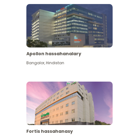
Apollon hassahanalary
Has giňişleýin gör
Bangalor
,
Hindistan
Fortis hassahanasy