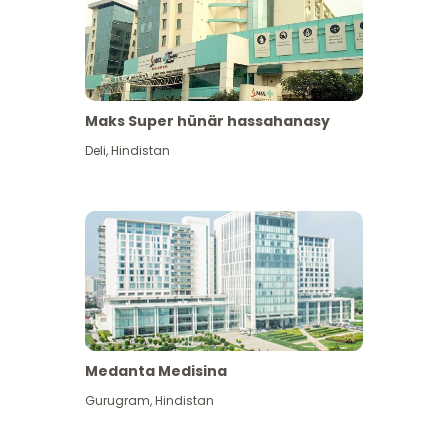
Maks Super hünär hassahanasy
Deli
,
Hindistan
Medanta Medisina
Gurugram
,
Hindistan