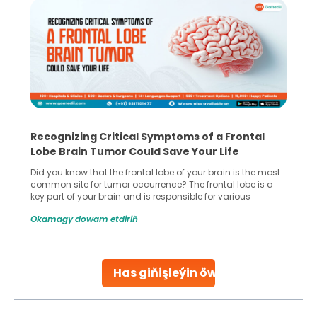
Recognizing Critical Symptoms of a Frontal
Lobe Brain Tumor Could Save Your Life
Did you know that the frontal lobe of your brain is the most
common site for tumor occurrence? The frontal lobe is a
key part of your brain and is responsible for various
important functions in your body. Any sort of damage or
Okamagy dowam etdiriň
harm to it can lead to serious complications. However, with
early diagnosis
Continue Reading
Has giňişleýin öwreniň