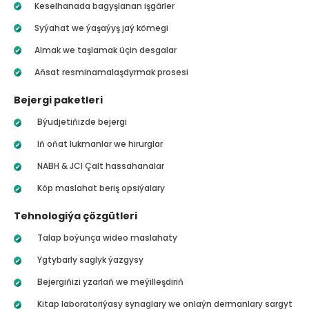
Keselhanada bagyşlanan işgärler
Syýahat we ýaşaýyş jaý kömegi
Almak we taşlamak üçin desgalar
Aňsat resminamalaşdyrmak prosesi
Bejergi paketleri
Býudjetiňizde bejergi
Iň oňat lukmanlar we hirurglar
NABH & JCI Çalt hassahanalar
Köp maslahat beriş opsiýalary
Tehnologiýa çözgütleri
Talap boýunça wideo maslahaty
Ygtybarly saglyk ýazgysy
Bejergiňizi yzarlaň we meýilleşdiriň
Kitap laboratoriýasy synaglary we onlaýn dermanlary sargyt