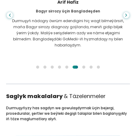
Arif Hafiz
Bagyr sirrozy üçin Bangladeşden
Durmuşyň nädogry öwrüm edendigini hiç wagt bilmeýärsiň,
maňa Bagyr sirrozy diagnozy goýlanda, meniň gidip biljek
ýerim ýokdy. Maliýe serişdelerim azdy we näme etjegimi
bilmedim. Bangladeşdäki GoMedii-iň hyzmatdaşy ny bilen
habarlaşdym.
Saglyk makalalary
& Täzelenmeler
Durmuşyňyzy has sagdyn we gowulaşdyrmak üçin bejergi,
proseduralar, şertler we beýleki degişli talaplar bilen baglanyşykly
iň täze maglumatlary alyň.