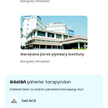
Bangalor
,
Hindistan
Naraýana ýürek ylymlary instituty
Bangalor
,
Hindistan
Gözläň
şäherler tarapyndan
GoMedii bilen öz isleýän şäherleriňizde bejergi alyň
Deli NCR