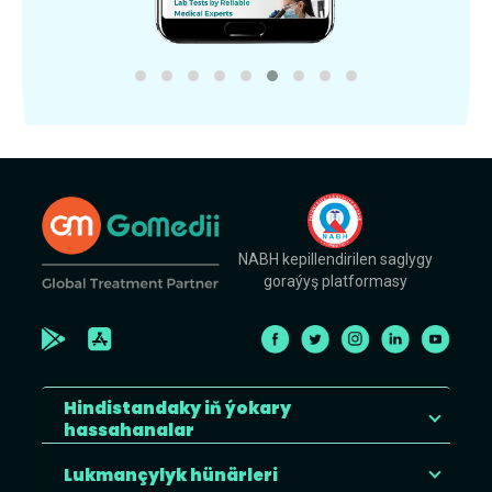
NABH kepillendirilen saglygy
goraýyş platformasy
Hindistandaky iň ýokary
hassahanalar
Lukmançylyk hünärleri