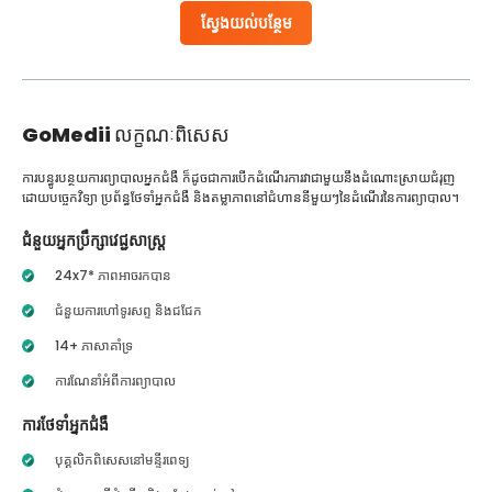
ស្វែងយល់បន្ថែម
GoMedii
លក្ខណៈពិសេស
ការបន្ធូរបន្ថយការព្យាបាលអ្នកជំងឺ ក៏ដូចជាការបើកដំណើរការវាជាមួយនឹងដំណោះស្រាយជំរុញ
ដោយបច្ចេកវិទ្យា ប្រព័ន្ធថែទាំអ្នកជំងឺ និងតម្លាភាពនៅជំហាននីមួយៗនៃដំណើរនៃការព្យាបាល។
ជំនួយអ្នកប្រឹក្សាវេជ្ជសាស្ត្រ
24x7* ភាពអាចរកបាន
ជំនួយការហៅទូរសព្ទ និងជជែក
14+ ភាសាគាំទ្រ
ការណែនាំអំពីការព្យាបាល
ការថែទាំអ្នកជំងឺ
បុគ្គលិកពិសេសនៅមន្ទីរពេទ្យ