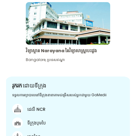
វិទ្យាស្ថាន Narayana នៃវិទ្យាសាស្រ្តបេះដូង
Bangalore
,
ប្រទេសឥណ្ឌា
រុករក
ដោយទីក្រុង
ទទួលការព្យាបាលនៅទីក្រុងនានាតាមជម្រើសរបស់អ្នកជាមួយ GoMedii
ដេលី NCR
ទីក្រុងបុមបៃ