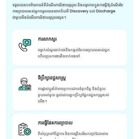
ទទួលបានបទពិសោធន៍ពីដំណើរការដ៏ងាយស្រួល និងតម្លាភាពក្នុងការធ្វើឱ្យដំណើរនៃ
ការព្យាបាលរបស់អ្នកទទួលបានជោគជ័យពី Discovery ដល់ Discharge
ជាមួយនឹងដំណើរការដ៏ងាយស្រួលរលូន។
ការសាកសួរ
ទម្លាក់សំណួរទាក់ទងនឹងកង្វល់នៃការព្យាបាលរបស់អ្នក
ហើយក្រុមការងារនឹងទាក់ទងទៅ
ទីប្រឹក្សាវេជ្ជសាស្ត្រ
ការផ្លាស់ប្តូរព័ត៌មានប្រកបដោយទំនុកចិត្ត និងជំនួយ
មួយទល់មួយ ផ្តល់ដោយអ្នកប្រឹក្សាផ្នែកវេជ្ជសាស្រ្តរបស់
យើង។
ការធ្វើផែនការព្យាបាល
ពីសំបុត្រទៅទិដ្ឋាការ និងការជ្រើសរើសកញ្ចប់ដែលមាន