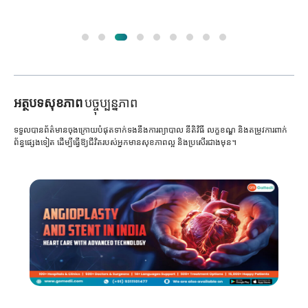
អត្ថបទសុខភាព
បច្ចុប្បន្នភាព
ទទួលបានព័ត៌មានចុងក្រោយបំផុតទាក់ទងនឹងការព្យាបាល នីតិវិធី លក្ខខណ្ឌ និងតម្រូវការពាក់
ព័ន្ធផ្សេងទៀត ដើម្បីធ្វើឱ្យជីវិតរបស់អ្នកមានសុខភាពល្អ និងប្រសើរជាងមុន។