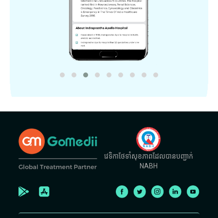
វេទិកាថែទាំសុខភាពដែលបានបញ្ជាក់
NABH