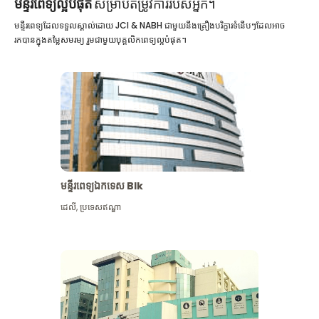
មន្ទីរពេទ្យល្អបំផុត
សម្រាប់តម្រូវការរបស់អ្នក។
មន្ទីរពេទ្យដែលទទួលស្គាល់ដោយ JCI & NABH ជាមួយនឹងគ្រឿងបរិក្ខារទំនើបៗដែលអាច
រកបានក្នុងតម្លៃសមរម្យ រួមជាមួយបុគ្គលិកពេទ្យល្អបំផុត។
មន្ទីរពេទ្យឯកទេស Blk
ដេលី
,
ប្រទេសឥណ្ឌា