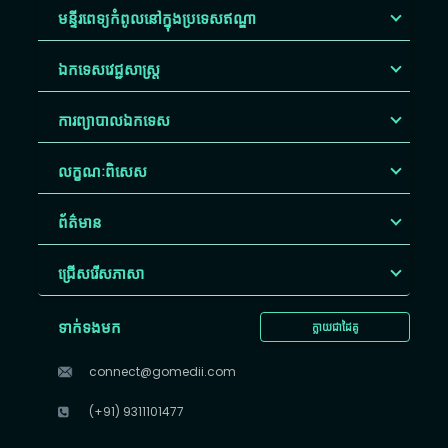
មន្ទីរពេទ្យកំពូលនៅក្នុងប្រទេសឥណ្ឌា
ឯកទេសវេជ្ជសាស្ត្រ
ការព្យាបាលឯកទេស
លក្ខណៈពិសេស
ព័ត៌មាន
ជ្រើសរើស​ភាសា
ទាក់ទងមក
ក្លាយជាដៃគូ
connect@gomedii.com
(+91) 9311101477