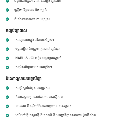
ជំនួយការធ្វើដំណើរ និងកន្លែងស្នាក់នៅ
គ្រឿងបរិក្ខារយក និងទម្លាក់
ដំណើរការឯកសារងាយស្រួល
កញ្ចប់ព្យាបាល
ការព្យាបាលក្នុងថវិការបស់អ្នក។
វេជ្ជបណ្ឌិតនិងគ្រូពេទ្យវះកាត់ល្អបំផុត
NABH & JCI មន្ទីរពេទ្យទទួលស្គាល់
ជម្រើសពិគ្រោះយោបល់ច្រើន។
ដំណោះស្រាយបច្ចេកវិទ្យា
ការប្រឹក្សាវីដេអូតាមតម្រូវការ
កំណត់ត្រាសុខភាពដែលមានសុវត្ថិភាព
តាមដាន និងរៀបចំផែនការព្យាបាលរបស់អ្នក។
សៀវភៅធ្វើតេស្តមន្ទីរពិសោធន៍ និងបញ្ជាទិញឱសថតាមអ៊ីនធឺណិត