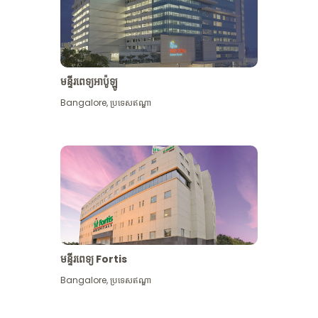
មន្ទីរពេទ្យអាប៉ូឡូ
Bangalore
,
ប្រទេសឥណ្ឌា
មើល​ច្រើន​ទៀត
មន្ទីរពេទ្យ Fortis
Bangalore
,
ប្រទេសឥណ្ឌា