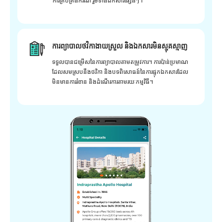
ការគ្រប់គ្រងករណី រួមទាំងឯកសារផ្សេងៗ។
ការព្យាបាលថវិកាងាយស្រួល និងឯកសារមិនស្មុគស្មាញ
ទទួលបានជម្រើសនៃការព្យាបាលតាមតម្រូវការ។ ការប៉ាន់ប្រមាណ
ដែលសមស្របនឹងថវិកា និងបទពិសោធន៍នៃការផ្ទុកឯកសារដែល
មិនមានការរំខាន និងដំណើរការតាមរយៈកម្មវិធី។