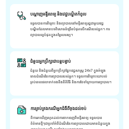
បណ្តាញមន្ទីរពេទ្យ និងវេជ្ជបណ្ឌិតកំពូល
ទទួលបានការពិគ្រោះ និងព្យាបាលនៅមន្ទីរពេទ្យរដ្ឋជាមួយវេជ្ជ
បណ្ឌិតដែលមានបទពិសោធន៍ច្រើនបំផុតលើករណីរបស់អ្នក។ ការ
ព្យាបាលល្អបំផុតក្នុងតម្លៃសមរម្យ។
ជំនួយអ្នកប្រឹក្សាជាបន្តបន្ទាប់
ជំនួយ និងជំនួយពីអ្នកប្រឹក្សាផ្នែកវេជ្ជសាស្រ្ត 24x7 ក្នុងអំឡុង
ពេលដំណើរនៃការព្យាបាលរបស់អ្នក។ ទទួលការពិគ្រោះយោបល់
គ្រប់ពេលវេលាទាក់ទងនឹងនីតិវិធី និងការថែទាំក្រោយការព្យាបាល។
ការគ្រប់គ្រងករណីអ្នកជំងឺពីចុងដល់ចប់
ពីការរកឃើញរហូតដល់ការចាកចេញពីមន្ទីរពេទ្យ ទទួលបាន
ព័ត៌មានថ្មីៗជាប្រចាំអំពីដំណើរនៃការព្យាបាលដោយមានជំនួយក្នុង