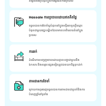
តម្លៃសមរម្យបំផុតក្នុងការធ្វើផែនការព្យាបាល
Hassale ការព្យាបាលដោយឥតគិតថ្លៃ
ទទួលបានការថែទាំល្អបំផុតនៅក្នុងមន្ទីរពេទ្យល្បីឈ្មោះ
បំផុតជាមួយវេជ្ជបណ្ឌិតដែលមានបទពិសោធន៍នៅក្នុង
ប្រទេស
ការឆក់
ដំណើរការបញ្ចេញចោលដោយគ្មានបញ្ហាជាមួយនឹង
ឯកសារ និងសម្ភារៈផ្សេងទៀតត្រូវបានយកចិត្តទុកដាក់
តាមដានការថែទាំ
ក្រោយ​ការ​ហូរ​ចេញ​ទទួល​បាន​ការ​តាមដាន​ជា​ប្រចាំ​និង​ការ​
បំពេញ​ថ្នាំ​នៅ​ទូទាំង​