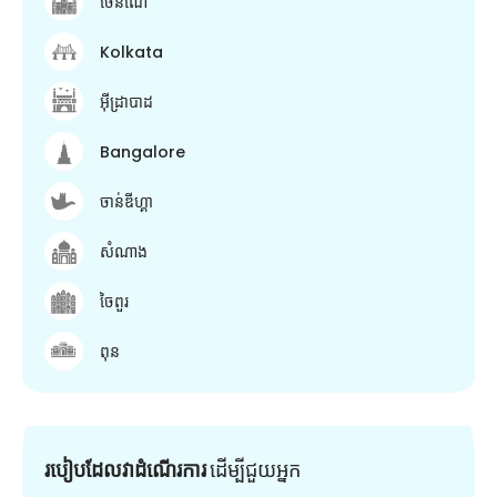
ចេនណៃ
Kolkata
អ៊ីដ្រាបាដ
Bangalore
ចាន់ឌីហ្គា
សំណាង
ចៃពួរ
ពុន
របៀបដែលវាដំណើរការ
ដើម្បី​ជួយ​អ្នក