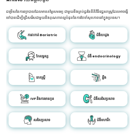
ជម្រើសនៃការព្យាបាលដែលមានតម្លៃសមរម្យ ជាមួយនឹងគ្រប់ជួរនៃនីតិវិធីវេជ្ជសាស្រ្តដែលអាចធ្វើ
ទៅបានដើម្បីជ្រើសរើសជាមួយនឹងគុណភាពល្អបំផុតនៃការថែទាំសុខភាពនៅក្នុងប្រទេស។
ការវះកាត់ Bariatric
ជំងឺបេះដូង
កែសម្ផស្ស
ជំងឺ endocrinology
រោគស្ត្រី
ឆ្អឹង
IVF និងការមានកូន
ជំងឺសរសៃប្រសាទ
សរសៃប្រសាទ
ជំងឺមហារីក