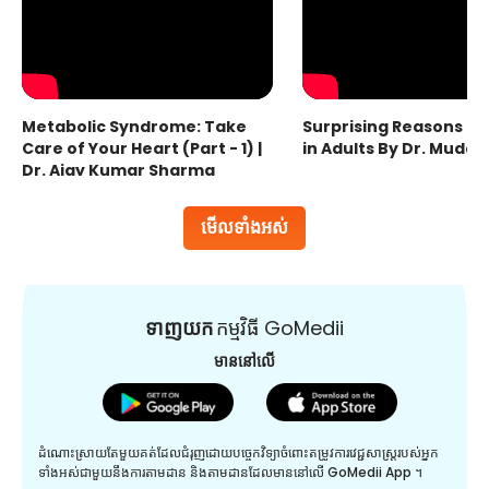
Metabolic Syndrome: Take
Surprising Reasons fo
Care of Your Heart (Part - 1) |
in Adults By Dr. Mudas
Dr. Ajay Kumar Sharma
មើលទាំងអស់
ទាញយក
កម្មវិធី GoMedii
មាននៅលើ
ដំណោះស្រាយតែមួយគត់ដែលជំរុញដោយបច្ចេកវិទ្យាចំពោះតម្រូវការវេជ្ជសាស្រ្តរបស់អ្នក
ទាំងអស់ជាមួយនឹងការតាមដាន និងតាមដានដែលមាននៅលើ GoMedii App ។