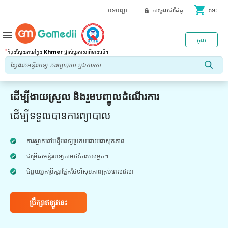
shopping_cart
បទបញ្ជា
ការចូលជាដៃគូ
រទេះ
menu
ចូល
*
កំពុងស្វែងរកនៅក្នុង
Khmer
ផ្លាស់ប្តូរភាសាពីខាងលើ។
ដើម្បីងាយស្រួល និងរួមបញ្ចូលដំណើរការ
ដើម្បីទទួលបានការព្យាបាល
ការស្នាក់នៅមន្ទីរពេទ្យប្រកបដោយផាសុកភាព
ជម្រើសមន្ទីរពេទ្យតាមថវិការបស់អ្នក។
ជំនួយអ្នកប្រឹក្សាផ្នែកថែទាំសុខភាពគ្រប់ពេលវេលា
ប្រឹក្សាឥឡូវនេះ