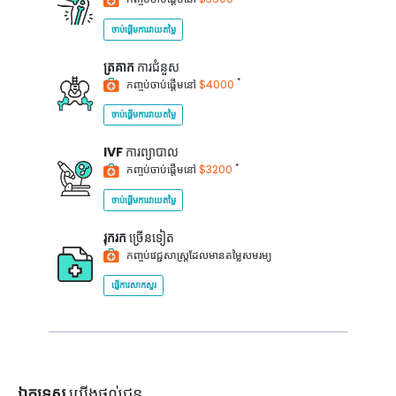
ចាប់ផ្តើមការវាយតម្លៃ
ត្រគាក
ការជំនួស
*
កញ្ចប់ចាប់ផ្តើមនៅ
$4000
ចាប់ផ្តើមការវាយតម្លៃ
IVF
ការព្យាបាល
*
កញ្ចប់ចាប់ផ្តើមនៅ
$3200
ចាប់ផ្តើមការវាយតម្លៃ
រុករក
ច្រើនទៀត
កញ្ចប់វេជ្ជសាស្ត្រដែលមានតម្លៃសមរម្យ
ផ្ញើការសាកសួរ
ឯកទេស
យើងផ្តល់ជូន