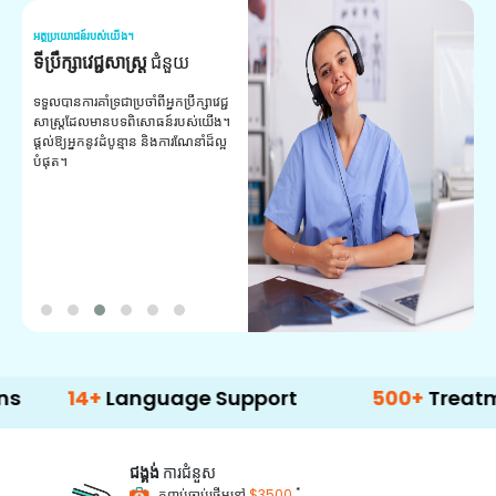
អត្ថប្រយោជន៍របស់យើង។
អត
ទីប្រឹក្សាវេជ្ជសាស្ត្រ
ជំនួយ
វ
យ
ទទួលបានការគាំទ្រជាប្រចាំពីអ្នកប្រឹក្សាវេជ្ជ
សាស្ត្រដែលមានបទពិសោធន៍របស់យើង។
ក
ផ្តល់ឱ្យអ្នកនូវដំបូន្មាន និងការណែនាំដ៏ល្អ
វ
បំផុត។
ប
ក្
ព
ឡ
4+
Language Support
500+
Treatment Opt
ជង្គង់
ការជំនួស
*
កញ្ចប់ចាប់ផ្តើមនៅ
$3500