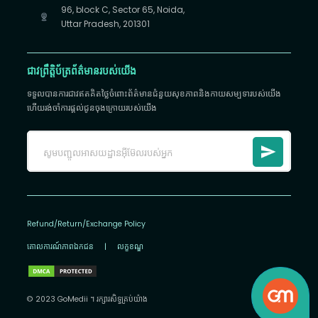
96, block C, Sector 65, Noida,
Uttar Pradesh, 201301
ជាវព្រឹត្តិប័ត្រព័ត៌មានរបស់យើង
ទទួលបានការជាវឥតគិតថ្លៃចំពោះព័ត៌មានជំនួយសុខភាពនិងកាយសម្បទារបស់យើង
ហើយរង់ចាំការផ្តល់ជូនចុងក្រោយរបស់យើង
Refund/Return/Exchange Policy
គោលការណ៍​ភាព​ឯកជន
|
លក្ខខណ្ឌ
© 2023 GoMedii ។ រក្សា​រ​សិទ្ធ​គ្រប់យ៉ាង