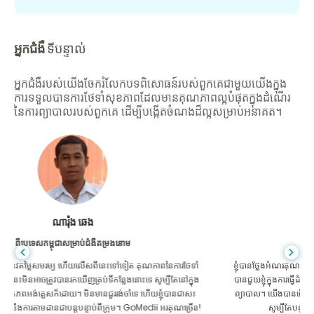
អ្នកជំងឺ
ទីបន្ទាល់
អ្នកជំងឺរបស់យើងចែករំលែកបទពិសោធន៍របស់ពួកគេជាមួយយើងក្នុង
ការទទួលបានការថែទាំសុខភាពដែលមានគុណភាពល្អបំផុតក្នុងដំណើរ
នៃការព្យាបាលរបស់ពួកគេ ដើម្បីបង្កើតចំណងដ៏ល្អសម្រាប់អនាគត។
សានដាដាស
ពីបង់ក្លាដែសសម្រាប់ជំងឺក្រពះពោះវៀន
ខ្ញុំបានថ្លែងអំណរគុណដល់កូនប្រុសរបស់ខ្ញុំ និងក្រុមដ៏អស្ចារ្យរបស់ GoMedii ដែល
បានជួយខ្ញុំក្នុងការធ្វើដំណើររបស់ខ្ញុំពីបង់ក្លាដែសទៅកាន់ប្រទេសឥណ្ឌាដើម្បីទទួលការ
ព្យាបាល។ យើងបានធ្វើការជ្រើសរើសត្រឹមត្រូវក្នុងការជ្រើសរើស GoMedii ។ ពួកគេ
សូម្បីតែបន្ទាប់ពីការព្យាបាលរក្សាទំនាក់ទំនងដ៏ល្អជាមួយយើង