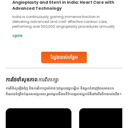
Angioplasty and Stent in India: Heart Care with
Advanced Technology
India is continuously gaining immense traction in
delivering advanced and cost-effective cardiac care,
performing over 500,000 angioplasty procedures annually
with a success rate exceeding 90%. Patients across the
បន្តអាន
globe are searching for treatments like angioplasty and
stent placement in Indian hospitals, owing to the
combination of high-quality care and affordability.
Studies, such as one published
ស្វែងយល់បន្ថែម
Continue Reading
ការ​ថែទាំ​សុខភាព
ការពិភាក្សា
ការពិនិត្យឡើងវិញ និងការពិភាក្សាសំខាន់ៗជាមួយវេជ្ជបណ្ឌិត និងអ្នកជំនាញដែលមានបទ
ពិសោធន៍ច្រើនបំផុតរបស់ប្រទេស រួមជាមួយនឹងមតិកែលម្អរបស់អ្នកជំងឺនៅលើវេទិការបស់យើង។