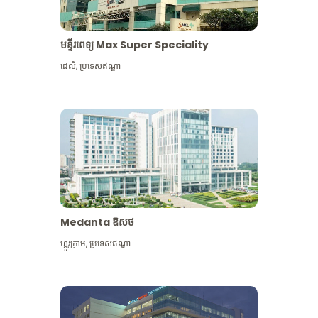
មន្ទីរពេទ្យ Max Super Speciality
ដេលី
,
ប្រទេសឥណ្ឌា
Medanta ឱសថ
ហ្គូរូក្រាម
,
ប្រទេសឥណ្ឌា