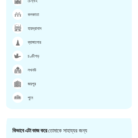
চেন্নাই
কলকাতা
হায়দ্রাবাদ
ব্যাঙ্গালোর
চণ্ডীগড়
লখনউ
জয়পুর
পুনে
কিভাবে এটা কাজ করে
তোমাকে সাহায্যর জন্য