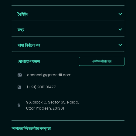
বৈশিষ্ট্য
তথ্য
ভাষা নির্বাচন কর
যোগাযোগ করুন
একটি অংশীদার হয়ে
connect@gomedii.com
(+91) 9311101477
96, block C, Sector 65, Noida,
Uttar Pradesh, 201301
আমাদের নিউজলেটার সদস্যতা