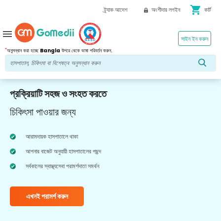
shopping_cart
ট্র্যাক আদেশ
অংশীদার লগইন
কার্ট
menu
সাইন ইন করুন
*
অনুসন্ধান করা হচ্ছে
Bangla
উপরে থেকে ভাষা পরিবর্তন করুন.
প্রক্রিয়াটি সহজ ও সংহত করতে
চিকিৎসা পাওয়ার জন্য
আরামদায়ক হাসপাতালে থাকা
আপনার বাজেট অনুযায়ী হাসপাতালের পছন্দ
সর্বকালের স্বাস্থ্যসেবা পরামর্শদাতা সমর্থন
এখনই পরামর্শ করুন