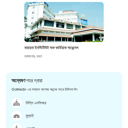
নারায়না ইনস্টিটিউট অফ কার্ডিয়াক সায়েন্সেস
ব্যাঙ্গালোর
,
ভারত
অন্বেষণ
শহর দ্বারা
GoMedii-এর মাধ্যমে আপনার পছন্দের শহরে চিকিৎসা নিন
দিল্লি এনসিআর
মুম্বাই