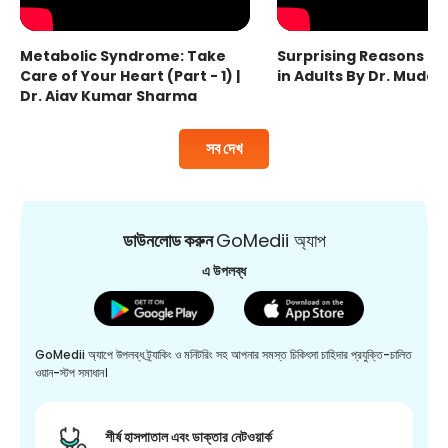
Metabolic Syndrome: Take
Surprising Reasons fo
Care of Your Heart (Part - 1) |
in Adults By Dr. Mudas
Dr. Ajay Kumar Sharma
সব দেখ
ডাউনলোড করুন
GoMedii অ্যাপ
এ উপলব্ধ
GoMedii অ্যাপে উপলব্ধ ট্র্যাকিং ও মনিটরিং সহ আপনার সমস্ত চিকিৎসা চাহিদার প্রযুক্তি-চালিত
ওয়ান-স্টপ সমাধান।
শীর্ষ হাসপাতাল এবং ডাক্তার নেটওয়ার্ক