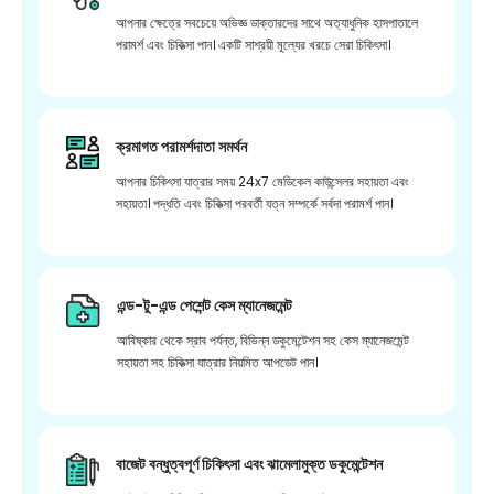
আপনার ক্ষেত্রে সবচেয়ে অভিজ্ঞ ডাক্তারদের সাথে অত্যাধুনিক হাসপাতালে
পরামর্শ এবং চিকিত্সা পান। একটি সাশ্রয়ী মূল্যের খরচে সেরা চিকিৎসা।
ক্রমাগত পরামর্শদাতা সমর্থন
আপনার চিকিৎসা যাত্রার সময় 24x7 মেডিকেল কাউন্সেলর সহায়তা এবং
সহায়তা। পদ্ধতি এবং চিকিত্সা পরবর্তী যত্ন সম্পর্কে সর্বদা পরামর্শ পান।
এন্ড-টু-এন্ড পেশেন্ট কেস ম্যানেজমেন্ট
আবিষ্কার থেকে স্রাব পর্যন্ত, বিভিন্ন ডকুমেন্টেশন সহ কেস ম্যানেজমেন্ট
সহায়তা সহ চিকিত্সা যাত্রার নিয়মিত আপডেট পান।
বাজেট বন্ধুত্বপূর্ণ চিকিৎসা এবং ঝামেলামুক্ত ডকুমেন্টেশন