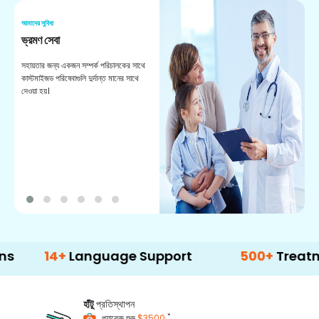
আমাদের সুবিধা
আম
ভ্রমণ সেবা
পো
সহায়তার জন্য একজন সম্পর্ক পরিচালকের সাথে
আপ
কাস্টমাইজড পরিষেবাগুলি দুর্দান্ত মানের সাথে
দল
দেওয়া হয়।
পা
আ
14+
Language Support
500+
Treatment Op
হাঁটু
প্রতিস্থাপন
*
প্যাকেজ শুরু
$3500