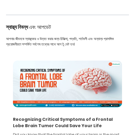
স্বাস্থ্য নিবন্ধ
এবং আপডেট
আপনার জীবনকে স্বাস্থ্যকর ও উন্নত করার জন্য চিকিত্সা, পদ্ধতি, শর্তাবলী এবং অন্যান্য প্রাসঙ্গিক
প্রয়োজনীয়তা সম্পর্কিত সর্বশেষ তথ্যের সাথে আপ টু ডেট হন।
What You Need to Know Before Taking the
Step Towards IVF Without Husband’s Consent
In vitro fertilization (IVF) is a great option for the treatment