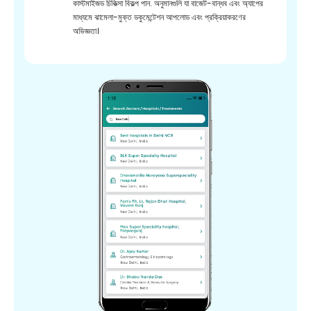
কাস্টমাইজড চিকিত্সা বিকল্প পান. অনুমানগুলি যা বাজেট-বান্ধব এবং অ্যাপের
মাধ্যমে ঝামেলা-মুক্ত ডকুমেন্টেশন আপলোড এবং প্রক্রিয়াকরণের
অভিজ্ঞতা।