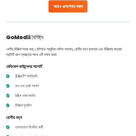
আরও এক্সপ্লোর করুন
GoMedii
বৈশিষ্ট্য
রোগীর চিকিত্সা সহজ করা, সেইসাথে প্রযুক্তি চালিত সমাধান, রোগীর যত্ন ব্যবস্থা এবং চিকিত্সার যাত্রার
প্রতিটি ধাপে স্বচ্ছতার সাথে এটি সক্ষম করা।
মেডিকেল কাউন্সেলর সাপোর্ট
24x7* উপস্থিতি
কল এবং চ্যাট সমর্থন
14+ ভাষা সমর্থন
চিকিত্সা সুপারিশ
রোগীর যত্ন
হাসপাতালে নিবেদিত কর্মী