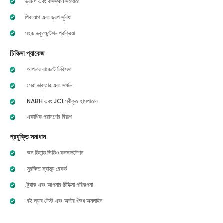
ভ্রমণ এবং বাসস্থান সহায়তা
পিকআপ এবং ড্রপ সুবিধা
সহজ ডকুমেন্টেশন প্রক্রিয়া
চিকিত্সা প্যাকেজ
আপনার বাজেটে চিকিৎসা
সেরা ডাক্তার এবং সার্জন
NABH এবং JCI স্বীকৃত হাসপাতাল
একাধিক পরামর্শের বিকল্প
প্রযুক্তি সমাধান
অন ডিমান্ড ভিডিও কনসালটেশন
সুরক্ষিত স্বাস্থ্য রেকর্ড
ট্র্যাক এবং আপনার চিকিত্সা পরিকল্পনা
বই ল্যাব টেস্ট এবং অর্ডার ঔষধ অনলাইন