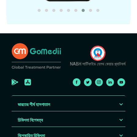
NABH সার্টিফাইড হেলথ কেয়ার প্ল্যাটফর্ম
ভারতের শীর্ষ হাসপাতাল
চিকিৎসা বিশেষত্ব
বিশেষায়িত চিকিৎসা