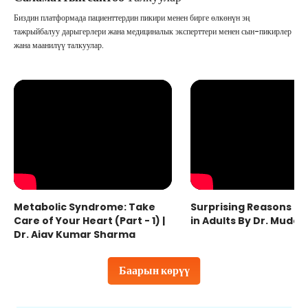
Биздин платформада пациенттердин пикири менен бирге өлкөнүн эң
тажрыйбалуу дарыгерлери жана медициналык эксперттери менен сын-пикирлер
жана маанилүү талкуулар.
Metabolic Syndrome: Take
Surprising Reasons fo
Care of Your Heart (Part - 1) |
in Adults By Dr. Mudas
Dr. Ajay Kumar Sharma
Баарын көрүү