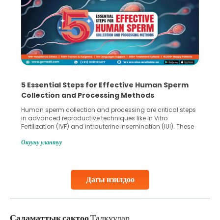
5 Essential Steps for Effective Human Sperm
Collection and Processing Methods
Human sperm collection and processing are critical steps
in advanced reproductive techniques like In Vitro
Fertilization (IVF) and intrauterine insemination (IUI). These
methods enable medical professionals to tackle fertility
Окууну улантуу
challenges and help couples achieve their dream of
parenthood. Skilled technicians collect sperm using
specialized procedures to ensure optimal quality. Once
collected, they process the
Дагы изилдөө
Continue Reading
Саламаттык сактоо
Талкуулар