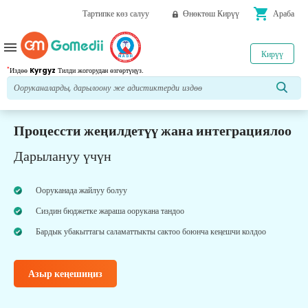
shopping_cart
Тартипке көз салуу
Өнөктөш Кирүү
Араба
menu
Кирүү
*
Издөө
Kyrgyz
Тилди жогорудан өзгөртүңүз.
Процессти жеңилдетүү жана интеграциялоо
Дарылануу үчүн
Ооруканада жайлуу болуу
Сиздин бюджетке жараша оорукана тандоо
Бардык убакыттагы саламаттыкты сактоо боюнча кеңешчи колдоо
Азыр кеңешиңиз