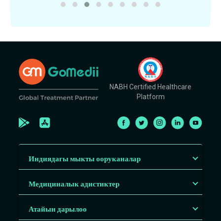
NABH Certified Healthcare
Platform
Индиядагы мыкты ооруканалар
Медициналык адистиктер
Атайын дарылоо