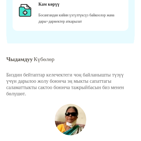
Кам көрүү
Босангандан кийин үзгүлтүксүз байкоолор жана
дары-дармектер аткарылат
Чыдамдуу
Күбөлөр
Биздин бейтаптар келечектеги чоң байланышты түзүү
үчүн дарылоо жолу боюнча эң мыкты сапаттагы
саламаттыкты сактоо боюнча тажрыйбасын биз менен
бөлүшөт.