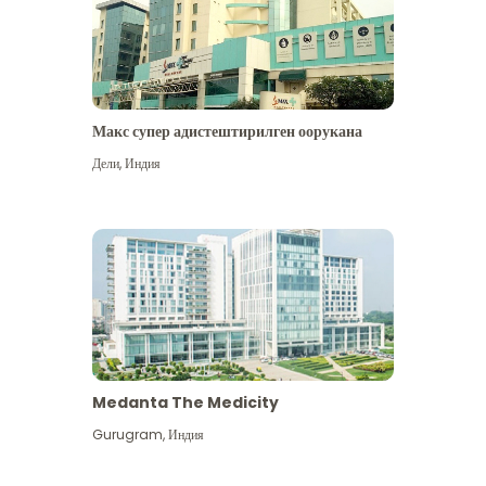
Макс супер адистештирилген оорукана
Дели
,
Индия
Medanta The Medicity
Gurugram
,
Индия