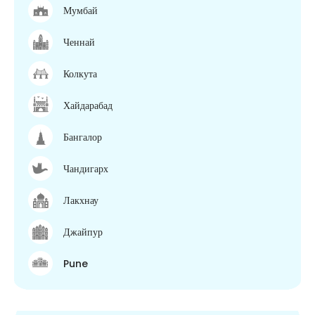
Мумбай
Ченнай
Колкута
Хайдарабад
Бангалор
Чандигарх
Лакхнау
Джайпур
Pune