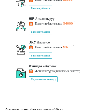
Баалоону баштоо
HIP
Алмаштыруу
*
Пакеттин башталышы
$4000
Баалоону баштоо
ЭКУ
Дарылоо
*
Пакеттин башталышы
$3200
Баалоону баштоо
Изилдөө
көбүрөөк
Жеткиликтүү медициналык пакеттер
Сурамжылоо жөнөтүү
Адистиктер
Биз сунуштайбыз