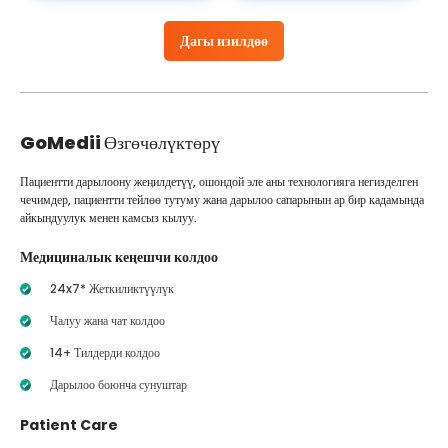
Дагы изилдөө
GoMedii
Өзгөчөлүктөрү
Пациентти дарылоону жеңилдетүү, ошондой эле аны технологияга негизделген
чечимдер, пациентти тейлөө тутуму жана дарылоо сапарынын ар бир кадамында
айкындуулук менен камсыз кылуу.
Медициналык кеңешчи колдоо
24x7* Жеткиликтүүлүк
Чалуу жана чат колдоо
14+ Тилдерди колдоо
Дарылоо боюнча сунуштар
Patient Care