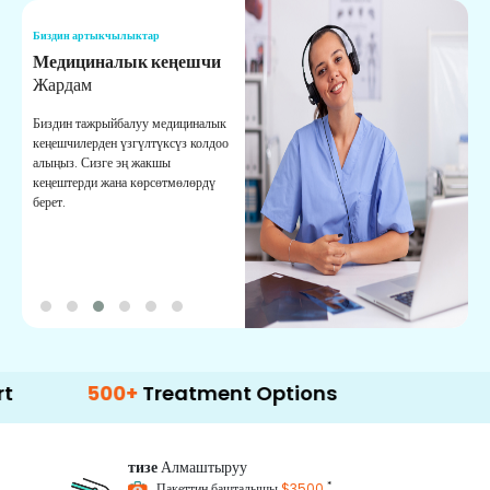
Биздин артыкчылыктар
Б
Медициналык кеңешчи
О
Жардам
К
Биздин тажрыйбалуу медициналык
Д
кеңешчилерден үзгүлтүксүз колдоо
ж
алыңыз. Сизге эң жакшы
р
кеңештерди жана көрсөтмөлөрдү
т
берет.
о
500+
Treatment Options
тизе
Алмаштыруу
*
Пакеттин башталышы
$3500