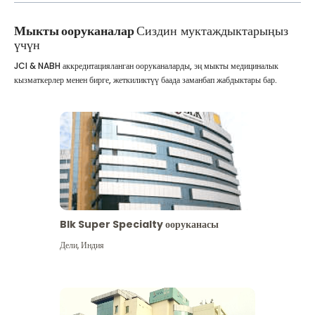
Мыкты ооруканалар
Сиздин муктаждыктарыңыз
үчүн
JCI & NABH аккредитацияланган ооруканаларды, эң мыкты медициналык
кызматкерлер менен бирге, жеткиликтүү баада заманбап жабдыктары бар.
Blk Super Specialty ооруканасы
Дели
,
Индия