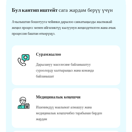
Бул кантип иштейт
сага жардам берүү үчүн
Ачылыштан бошотууга чейинки дарылоо саякатыңызды жылмакай
жеңил процесс менен ийгиликтүү кылуунун жеңилдетилген жана ачык
процессин баштан өткөрүңүз.
Сурамжылоо
Дарылануу маселесине байланыштуу
суроолорду калтырыңыз жана команда
байланышат
Медициналык кеңешчи
Ишенимдүү маалымат алмашуу жана
медициналык кеңешчибиз тарабынан бирден
жардам