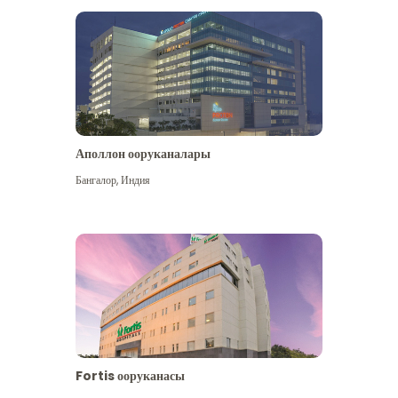
Аполлон ооруканалары
Көбүрөөк көрүү
Бангалор
,
Индия
Fortis ооруканасы