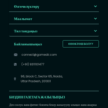
Өзгөчөлүктөрү
Маалымат
Тил тандаңыз
Байланышыңыз
ӨНӨКТӨШ БОЛУУ
connect@gomedii.com
(+91) 9311101477
96, block C, Sector 65, Noida,
Uttar Pradesh, 201301
БИЗДИН ГАЗЕТАГА ЖАЗЫЛЫҢЫЗ
Ден соолук жана фитнес боюнча бекер жазылууну алыңыз жана акыркы