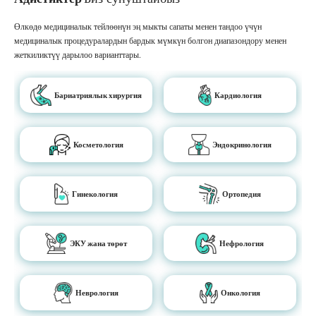
Өлкөдө медициналык тейлөөнүн эң мыкты сапаты менен тандоо үчүн
медициналык процедуралардын бардык мүмкүн болгон диапазондору менен
жеткиликтүү дарылоо варианттары.
Бариатриялык хирургия
Кардиология
Косметология
Эндокринология
Гинекология
Ортопедия
ЭКУ жана төрөт
Нефрология
Неврология
Онкология