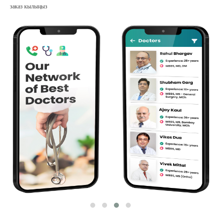
заказ кылыңыз