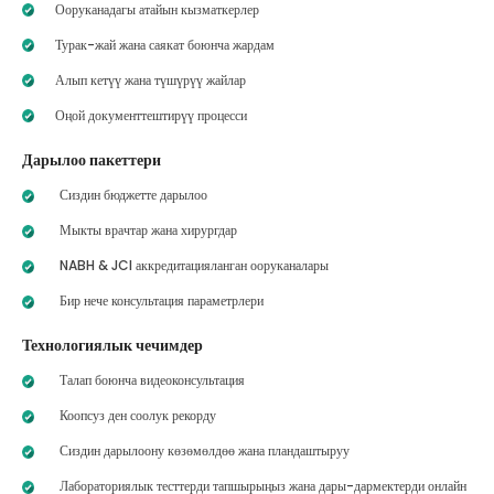
Ооруканадагы атайын кызматкерлер
Турак-жай жана саякат боюнча жардам
Алып кетүү жана түшүрүү жайлар
Оңой документтештирүү процесси
Дарылоо пакеттери
Сиздин бюджетте дарылоо
Мыкты врачтар жана хирургдар
NABH & JCI аккредитацияланган ооруканалары
Бир нече консультация параметрлери
Технологиялык чечимдер
Талап боюнча видеоконсультация
Коопсуз ден соолук рекорду
Сиздин дарылоону көзөмөлдөө жана пландаштыруу
Лабораториялык тесттерди тапшырыңыз жана дары-дармектерди онлайн