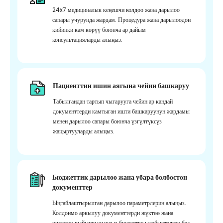
24x7 медициналык кеңешчи колдоо жана дарылоо
сапары учурунда жардам. Процедура жана дарылоодон
кийинки кам көрүү боюнча ар дайым
консультацияларды алыңыз.
Пациенттин ишин аягына чейин башкаруу
Табылгандан тартып чыгарууга чейин ар кандай
документтерди камтыган ишти башкаруунун жардамы
менен дарылоо сапары боюнча үзгүлтүксүз
жаңыртууларды алыңыз.
Бюджеттик дарылоо жана убара болбостон
документтер
Ыңгайлаштырылган дарылоо параметрлерин алыңыз.
Колдонмо аркылуу документтерди жүктөө жана
иштетүү кыйынчылыксыз бюджетке ылайыкталган баа