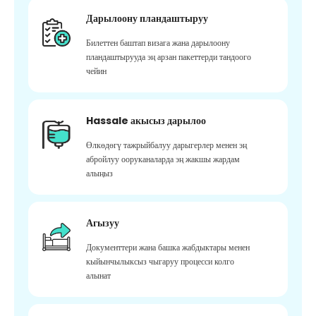
Дарылоону пландаштыруу
Билеттен баштап визага жана дарылоону
пландаштырууда эң арзан пакеттерди тандоого
чейин
Hassale акысыз дарылоо
Өлкөдөгү тажрыйбалуу дарыгерлер менен эң
абройлуу ооруканаларда эң жакшы жардам
алыңыз
Агызуу
Документтери жана башка жабдыктары менен
кыйынчылыксыз чыгаруу процесси колго
алынат