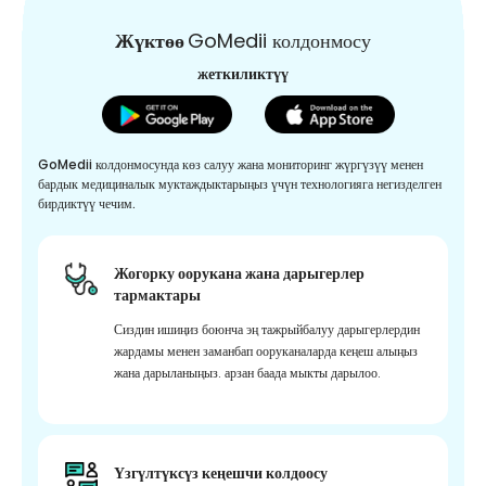
Жүктөө
GoMedii колдонмосу
жеткиликтүү
GoMedii колдонмосунда көз салуу жана мониторинг жүргүзүү менен
бардык медициналык муктаждыктарыңыз үчүн технологияга негизделген
бирдиктүү чечим.
Жогорку оорукана жана дарыгерлер
тармактары
Сиздин ишиңиз боюнча эң тажрыйбалуу дарыгерлердин
жардамы менен заманбап ооруканаларда кеңеш алыңыз
жана дарыланыңыз. арзан баада мыкты дарылоо.
Үзгүлтүксүз кеңешчи колдоосу