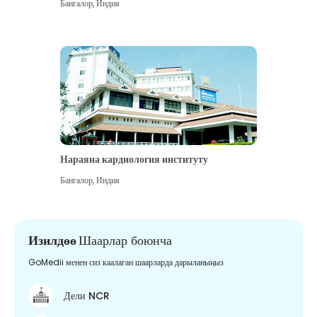
Бангалор
,
Индия
Нараяна кардиология институту
Бангалор
,
Индия
Изилдөө
Шаарлар боюнча
GoMedii менен сиз каалаган шаарларда дарыланыңыз
Дели NCR