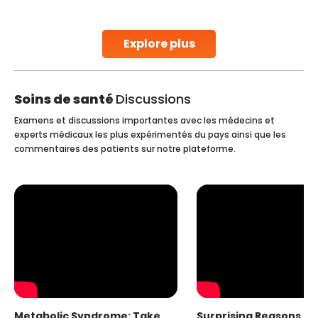
parenthood. Skilled technicians collect sperm using
specialized procedures to ensure optimal quality. Once
collected, they process the
Explore plus
Continue Reading
Soins de santé
Discussions
Examens et discussions importantes avec les médecins et
experts médicaux les plus expérimentés du pays ainsi que les
commentaires des patients sur notre plateforme.
Metabolic Syndrome: Take
Surprising Reasons fo