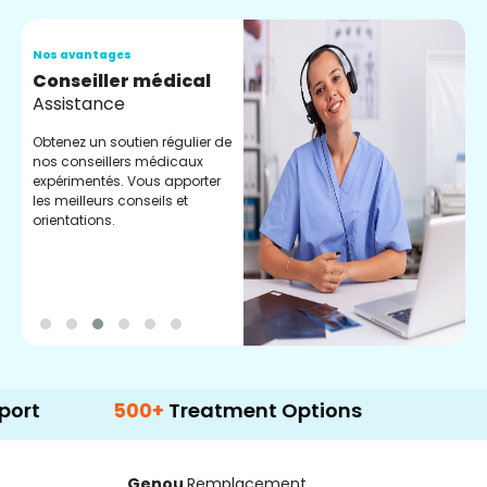
Nos avantages
N
Conseiller médical
V
Assistance
C
Obtenez un soutien régulier de
C
nos conseillers médicaux
n
expérimentés. Vous apporter
e
les meilleurs conseils et
t
orientations.
p
d
500+
Treatment Options
Genou
Remplacement