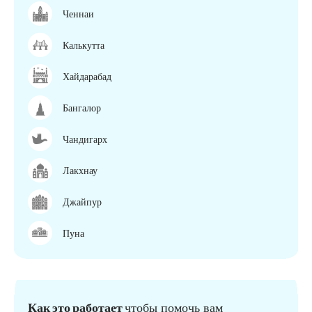
Ченнаи
Калькутта
Хайдарабад
Бангалор
Чандигарх
Лакхнау
Джайпур
Пуна
Как это работает
чтобы помочь вам