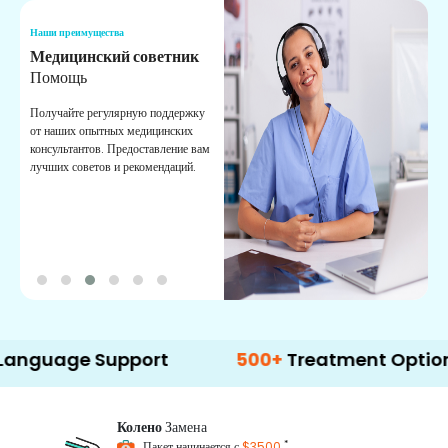
Наши преимущества
Н
Медицинский советник
О
Помощь
К
Получайте регулярную поддержку
О
от наших опытных медицинских
с
консультантов. Предоставление вам
п
лучших советов и рекомендаций.
в
о
e Support
500+
Treatment Options
Колено
Замена
*
Пакет начинается с
$3500