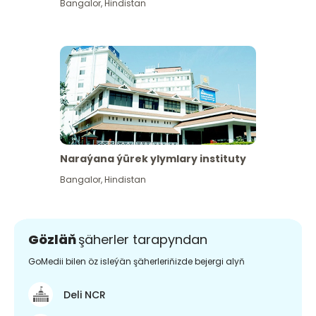
Bangalor
,
Hindistan
Naraýana ýürek ylymlary instituty
Bangalor
,
Hindistan
Gözläň
şäherler tarapyndan
GoMedii bilen öz isleýän şäherleriňizde bejergi alyň
Deli NCR