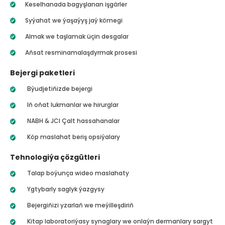
Keselhanada bagyşlanan işgärler
Syýahat we ýaşaýyş jaý kömegi
Almak we taşlamak üçin desgalar
Aňsat resminamalaşdyrmak prosesi
Bejergi paketleri
Býudjetiňizde bejergi
Iň oňat lukmanlar we hirurglar
NABH & JCI Çalt hassahanalar
Köp maslahat beriş opsiýalary
Tehnologiýa çözgütleri
Talap boýunça wideo maslahaty
Ygtybarly saglyk ýazgysy
Bejergiňizi yzarlaň we meýilleşdiriň
Kitap laboratoriýasy synaglary we onlaýn dermanlary sargyt