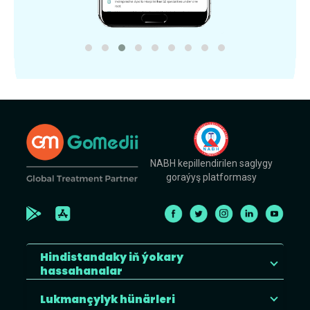
NABH kepillendirilen saglygy
goraýyş platformasy
Hindistandaky iň ýokary
hassahanalar
Lukmançylyk hünärleri