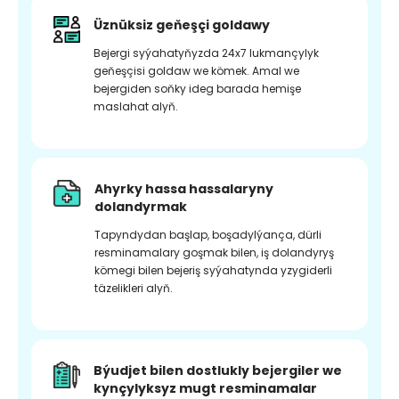
Üznüksiz geňeşçi goldawy
Bejergi syýahatyňyzda 24x7 lukmançylyk
geňeşçisi goldaw we kömek. Amal we
bejergiden soňky ideg barada hemişe
maslahat alyň.
Ahyrky hassa hassalaryny
dolandyrmak
Tapyndydan başlap, boşadylýança, dürli
resminamalary goşmak bilen, iş dolandyryş
kömegi bilen bejeriş syýahatynda yzygiderli
täzelikleri alyň.
Býudjet bilen dostlukly bejergiler we
kynçylyksyz mugt resminamalar