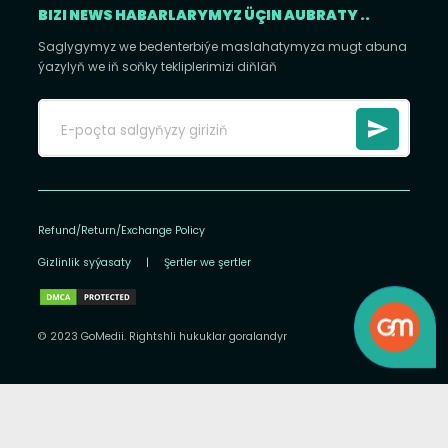
BIZI NEWS HABARLARYMYZ ÜÇIN AUBRATY ..
Saglygymyz we bedenterbiýe maslahatymyza mugt abuna
ýazylyň we iň soňky tekliplerimizi diňläň
Refund/Return/Exchange Policy
Gizlinlik syýasaty
|
Şertler we şertler
© 2023 GoMedii. Rightshli hukuklar goralandyr