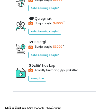
Baha bermäge başlaň
HIP
Çalyşmak
*
Bukja başla
$4000
Baha bermäge başlaň
IVF
Bejergi
*
Bukja başla
$3200
Baha bermäge başlaň
Gözläň
has köp
Amatly lukmançylyk paketleri
Sorag iber
Hünärler
Biz hödürleýäris