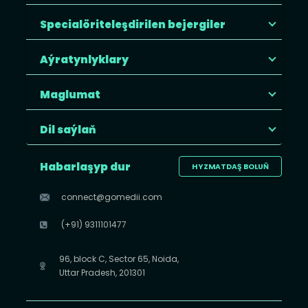
Specialöriteleşdirilen bejergiler
Aýratynlyklary
Maglumat
Dil saýlaň
Habarlaşyp dur
HYZMATDAŞ BOLUŇ
connect@gomedii.com
(+91) 9311101477
96, block C, Sector 65, Noida,
Uttar Pradesh, 201301