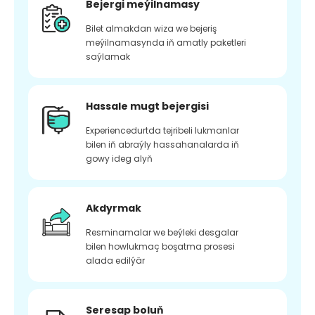
Bejergi meýilnamasy
Bilet almakdan wiza we bejeriş
meýilnamasynda iň amatly paketleri
saýlamak
Hassale mugt bejergisi
Experiencedurtda tejribeli lukmanlar
bilen iň abraýly hassahanalarda iň
gowy ideg alyň
Akdyrmak
Resminamalar we beýleki desgalar
bilen howlukmaç boşatma prosesi
alada edilýär
Seresap boluň