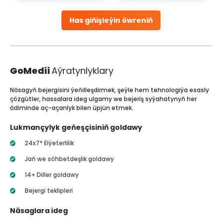
Has giňişleýin öwreniň
GoMedii
Aýratynlyklary
Näsagyň bejergisini ýeňilleşdirmek, şeýle hem tehnologiýa esasly
çözgütler, hassalara ideg ulgamy we bejeriş syýahatynyň her
ädiminde aç-açanlyk bilen üpjün etmek.
Lukmançylyk geňeşçisiniň goldawy
24x7* Elýeterlilik
Jaň we söhbetdeşlik goldawy
14+ Diller goldawy
Bejergi teklipleri
Näsaglara ideg