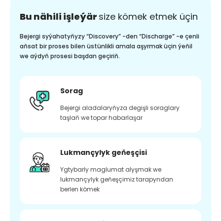
Bu nähili işleýär
size kömek etmek üçin
Bejergi syýahatyňyzy “Discovery” -den “Discharge” -e çenli
aňsat bir proses bilen üstünlikli amala aşyrmak üçin ýeňil
we aýdyň prosesi başdan geçiriň.
Sorag
Bejergi aladalaryňyza degişli soraglary
taşlaň we topar habarlaşar
Lukmançylyk geňeşçisi
Ygtybarly maglumat alyşmak we
lukmançylyk geňeşçimiz tarapyndan
berlen kömek