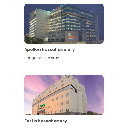
Apollon hassahanalary
Has giňişleýin gör
Bangalor
,
Hindistan
Fortis hassahanasy