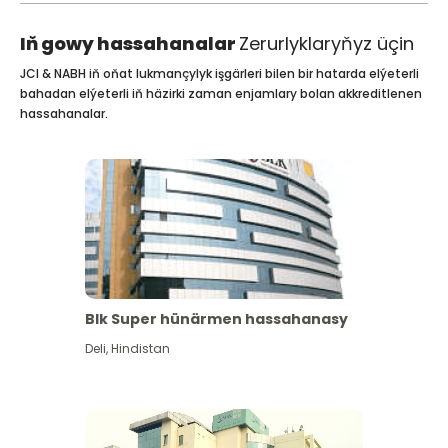
Iň gowy hassahanalar
Zerurlyklaryňyz üçin
JCI & NABH iň oňat lukmançylyk işgärleri bilen bir hatarda elýeterli
bahadan elýeterli iň häzirki zaman enjamlary bolan akkreditlenen
hassahanalar.
Blk Super hünärmen hassahanasy
Deli
,
Hindistan