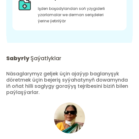
Işden boşadylandan soň yzygiderli
yzarlamalar we derman serişdeleri
ýerine ýetirilýär
Sabyrly
Şaýatlyklar
Näsaglarymyz geljek üçin ajaýyp baglanyşyk
döretmek üçin bejeriş syýahatynyň dowamynda
iň oňat hilli saglygy goraýyş tejribesini biziň bilen
paýlaşýarlar.