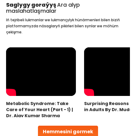
Saglygy goraýyş
Ara alyp
maslahatlaşmalar
Iň tejribeli lukmanlar we lukmançylyk hünärmenleri bilen biziň
platformamyzda näsaglaryň pikirleri bilen synlar we möhüm
çekişme.
Metabolic Syndrome: Take
Surprising Reasons fo
Care of Your Heart (Part - 1) |
in Adults By Dr. Mudas
Dr. Ajay Kumar Sharma
Hemmesini gormek