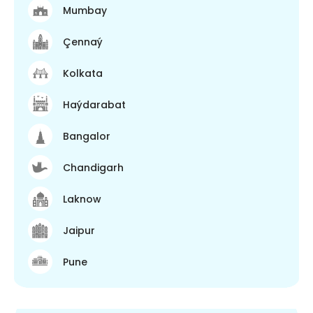
Mumbay
Çennaý
Kolkata
Haýdarabat
Bangalor
Chandigarh
Laknow
Jaipur
Pune