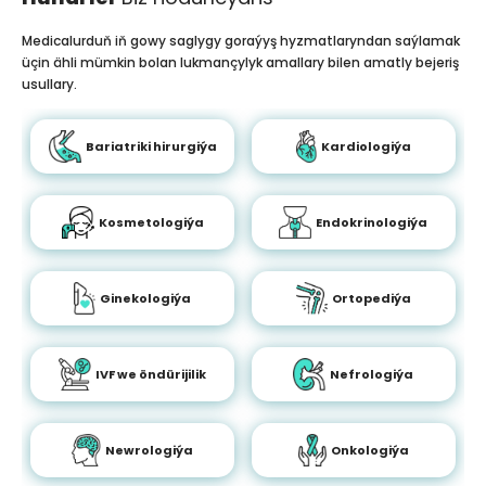
Medicalurduň iň gowy saglygy goraýyş hyzmatlaryndan saýlamak
üçin ähli mümkin bolan lukmançylyk amallary bilen amatly bejeriş
usullary.
Bariatriki hirurgiýa
Kardiologiýa
Kosmetologiýa
Endokrinologiýa
Ginekologiýa
Ortopediýa
IVF we öndürijilik
Nefrologiýa
Newrologiýa
Onkologiýa