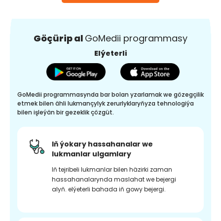
Göçürip al
GoMedii programmasy
Elýeterli
GoMedii programmasynda bar bolan yzarlamak we gözegçilik
etmek bilen ähli lukmançylyk zerurlyklaryňyza tehnologiýa
bilen işleýän bir gezeklik çözgüt.
Iň ýokary hassahanalar we
lukmanlar ulgamlary
Iň tejribeli lukmanlar bilen häzirki zaman
hassahanalarynda maslahat we bejergi
alyň. elýeterli bahada iň gowy bejergi.