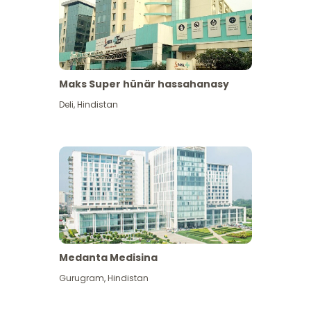
Maks Super hünär hassahanasy
Deli
,
Hindistan
Medanta Medisina
Gurugram
,
Hindistan