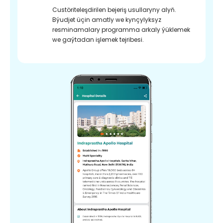
Custöriteleşdirilen bejeriş usullaryny alyň.
Býudjet üçin amatly we kynçylyksyz
resminamalary programma arkaly ýüklemek
we gaýtadan işlemek tejribesi.