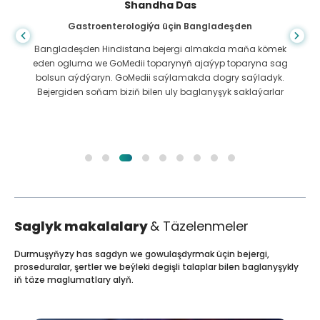
Shandha Das
Gastroenterologiýa üçin Bangladeşden
Bangladeşden Hindistana bejergi almakda maňa kömek
eden ogluma we GoMedii toparynyň ajaýyp toparyna sag
bolsun aýdýaryn. GoMedii saýlamakda dogry saýladyk.
Bejergiden soňam biziň bilen uly baglanyşyk saklaýarlar
Saglyk makalalary
& Täzelenmeler
Durmuşyňyzy has sagdyn we gowulaşdyrmak üçin bejergi,
proseduralar, şertler we beýleki degişli talaplar bilen baglanyşykly
iň täze maglumatlary alyň.