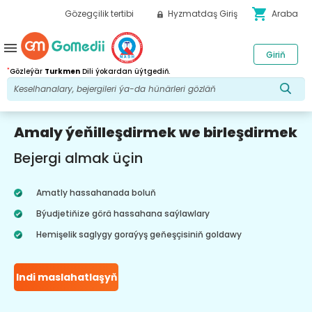
shopping_cart
Gözegçilik tertibi
Hyzmatdaş Giriş
Araba
menu
Giriň
*
Gözleýär
Turkmen
Dili ýokardan üýtgediň.
Amaly ýeňilleşdirmek we birleşdirmek
Bejergi almak üçin
Amatly hassahanada boluň
Býudjetiňize görä hassahana saýlawlary
Hemişelik saglygy goraýyş geňeşçisiniň goldawy
Indi maslahatlaşyň