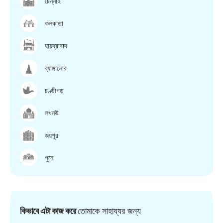
চেন্নাই
কলকাতা
হায়দ্রাবাদ
ব্যাঙ্গালোর
চণ্ডীগড়
লখনউ
জয়পুর
পুনে
কিভাবে এটা কাজ করে
তোমাকে সাহায্যর জন্য