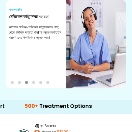
আমাদের সুবিধা
আম
মেডিকেল কাউন্সেলর
সহায়তা
অ
আমাদের অভিজ্ঞ মেডিকেল কাউন্সেলরদের কাছ
ভা
থেকে নিয়মিত সহায়তা পান। আপনাকে সর্বোত্তম
চি
পরামর্শ এবং দিকনির্দেশনা প্রদান করে।
ডা
500+
Treatment Options
হাঁটু
প্রতিস্থাপন
*
প্যাকেজ শুরু
$3500