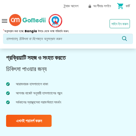
shopping_cart
ট্র্যাক আদেশ
অংশীদার লগইন
কার্ট
menu
সাইন ইন করুন
*
অনুসন্ধান করা হচ্ছে
Bangla
উপরে থেকে ভাষা পরিবর্তন করুন.
প্রক্রিয়াটি সহজ ও সংহত করতে
চিকিৎসা পাওয়ার জন্য
আরামদায়ক হাসপাতালে থাকা
আপনার বাজেট অনুযায়ী হাসপাতালের পছন্দ
সর্বকালের স্বাস্থ্যসেবা পরামর্শদাতা সমর্থন
এখনই পরামর্শ করুন