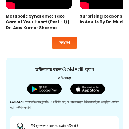
Metabolic Syndrome: Take
Surprising Reasons fo
Care of Your Heart (Part - 1) |
in Adults By Dr. Mudas
Dr. Ajay Kumar Sharma
সব দেখ
ডাউনলোড করুন
GoMedii অ্যাপ
এ উপলব্ধ
GoMedii অ্যাপে উপলব্ধ ট্র্যাকিং ও মনিটরিং সহ আপনার সমস্ত চিকিৎসা চাহিদার প্রযুক্তি-চালিত
ওয়ান-স্টপ সমাধান।
শীর্ষ হাসপাতাল এবং ডাক্তার নেটওয়ার্ক