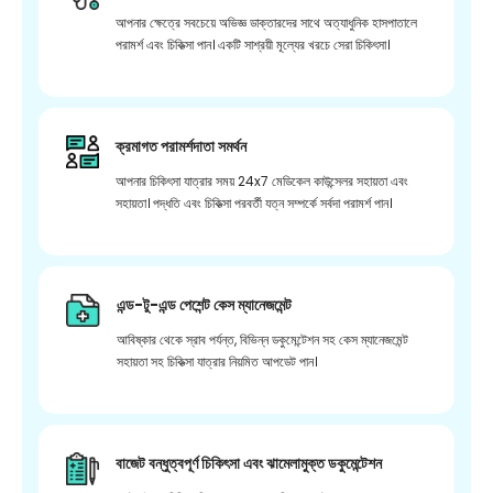
আপনার ক্ষেত্রে সবচেয়ে অভিজ্ঞ ডাক্তারদের সাথে অত্যাধুনিক হাসপাতালে
পরামর্শ এবং চিকিত্সা পান। একটি সাশ্রয়ী মূল্যের খরচে সেরা চিকিৎসা।
ক্রমাগত পরামর্শদাতা সমর্থন
আপনার চিকিৎসা যাত্রার সময় 24x7 মেডিকেল কাউন্সেলর সহায়তা এবং
সহায়তা। পদ্ধতি এবং চিকিত্সা পরবর্তী যত্ন সম্পর্কে সর্বদা পরামর্শ পান।
এন্ড-টু-এন্ড পেশেন্ট কেস ম্যানেজমেন্ট
আবিষ্কার থেকে স্রাব পর্যন্ত, বিভিন্ন ডকুমেন্টেশন সহ কেস ম্যানেজমেন্ট
সহায়তা সহ চিকিত্সা যাত্রার নিয়মিত আপডেট পান।
বাজেট বন্ধুত্বপূর্ণ চিকিৎসা এবং ঝামেলামুক্ত ডকুমেন্টেশন