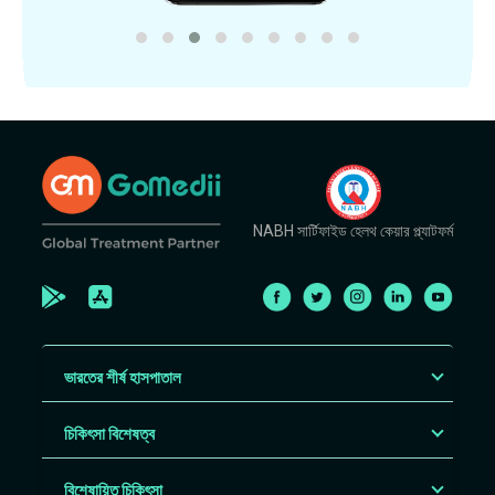
NABH সার্টিফাইড হেলথ কেয়ার প্ল্যাটফর্ম
ভারতের শীর্ষ হাসপাতাল
চিকিৎসা বিশেষত্ব
বিশেষায়িত চিকিৎসা