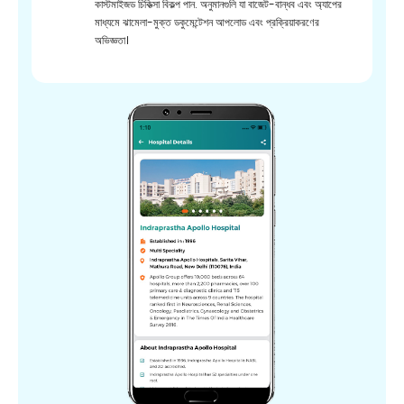
কাস্টমাইজড চিকিত্সা বিকল্প পান. অনুমানগুলি যা বাজেট-বান্ধব এবং অ্যাপের
মাধ্যমে ঝামেলা-মুক্ত ডকুমেন্টেশন আপলোড এবং প্রক্রিয়াকরণের
অভিজ্ঞতা।