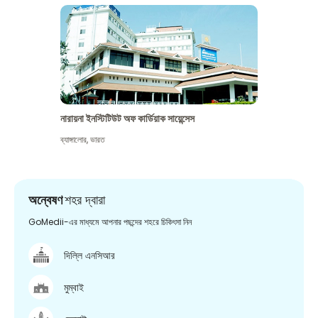
নারায়না ইনস্টিটিউট অফ কার্ডিয়াক সায়েন্সেস
ব্যাঙ্গালোর
,
ভারত
অন্বেষণ
শহর দ্বারা
GoMedii-এর মাধ্যমে আপনার পছন্দের শহরে চিকিৎসা নিন
দিল্লি এনসিআর
মুম্বাই