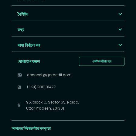
বৈশিষ্ট্য
তথ্য
ভাষা নির্বাচন কর
যোগাযোগ করুন
একটি অংশীদার হয়ে
connect@gomedii.com
(+91) 9311101477
96, block C, Sector 65, Noida,
Uttar Pradesh, 201301
আমাদের নিউজলেটার সদস্যতা