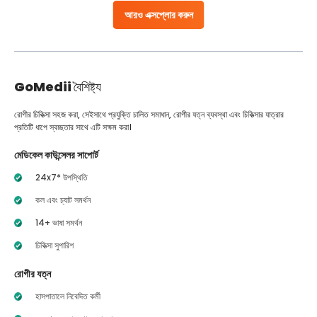
আরও এক্সপ্লোর করুন
GoMedii
বৈশিষ্ট্য
রোগীর চিকিত্সা সহজ করা, সেইসাথে প্রযুক্তি চালিত সমাধান, রোগীর যত্ন ব্যবস্থা এবং চিকিত্সার যাত্রার
প্রতিটি ধাপে স্বচ্ছতার সাথে এটি সক্ষম করা।
মেডিকেল কাউন্সেলর সাপোর্ট
24x7* উপস্থিতি
কল এবং চ্যাট সমর্থন
14+ ভাষা সমর্থন
চিকিত্সা সুপারিশ
রোগীর যত্ন
হাসপাতালে নিবেদিত কর্মী