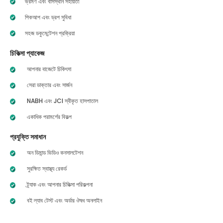
ভ্রমণ এবং বাসস্থান সহায়তা
পিকআপ এবং ড্রপ সুবিধা
সহজ ডকুমেন্টেশন প্রক্রিয়া
চিকিত্সা প্যাকেজ
আপনার বাজেটে চিকিৎসা
সেরা ডাক্তার এবং সার্জন
NABH এবং JCI স্বীকৃত হাসপাতাল
একাধিক পরামর্শের বিকল্প
প্রযুক্তি সমাধান
অন ডিমান্ড ভিডিও কনসালটেশন
সুরক্ষিত স্বাস্থ্য রেকর্ড
ট্র্যাক এবং আপনার চিকিত্সা পরিকল্পনা
বই ল্যাব টেস্ট এবং অর্ডার ঔষধ অনলাইন