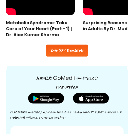
Metabolic Syndrome: Take
Surprising Reasons fo
Care of Your Heart (Part - 1) |
in Adults By Dr. Mudas
Dr. Ajay Kumar Sharma
ሁሉንም ይመልከቱ
አውርድ
GoMedii መተግበሪያ
በ ላይ ይገኛል።
በGoMedii መተግበሪያ ላይ ባለው ክትትል እና ክትትል ለሁሉም የህክምና ፍላጎቶችዎ
በቴክኖሎጂ የሚመራ የአንድ ጊዜ መፍትሄ።