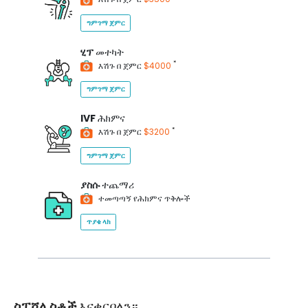
ግምገማ ጀምር
ሂፕ
መተካት
*
እሽጉ በ ጀምር
$4000
ግምገማ ጀምር
IVF
ሕክምና
*
እሽጉ በ ጀምር
$3200
ግምገማ ጀምር
ያስሱ
ተጨማሪ
ተመጣጣኝ የሕክምና ጥቅሎች
ጥያቄ ላክ
ስፔሻሊስቶች
እናቀርባለን።