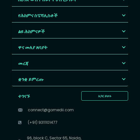
የሕክምና ስፔሻሊስቶች
ልዩ ሕክምናዎች
ዋና መለያ ጸባያት
መረጃ
ቋንቋ ይምረጡ
ተገናኙ
አጋር ይሁኑ
connect@gomedii.com
(+91) 9311101477
96, block C, Sector 65, Noida,