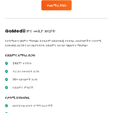
ተጨማሪ ያስሱ
GoMedii
ዋና መለያ ጸባያት
የታካሚውን ህክምና ማቃለል፣ እንዲሁም በቴክኖሎጂ የተደገፈ መፍትሄዎችን፣ የታካሚ
እንክብካቤ ስርዓትን እና በእያንዳንዱ የሕክምና ጉዞ ላይ ግልፅነትን ማስቻል።
የሕክምና አማካሪ ድጋፍ
24x7* ተገኝነት
ጥሪ እና የውይይት ድጋፍ
14+ የቋንቋዎች ድጋፍ
የሕክምና ምክሮች
የታካሚ እንክብካቤ
በሆስፒታል ውስጥ ታማኝ ሰራተኞች