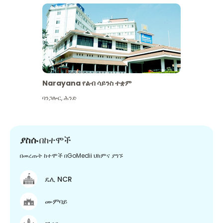
Narayana የልብ ሳይንስ ተቋም
ባንጋሎር
,
ሕንድ
ያስሱ
በከተሞች
በመረጡት ከተሞች በGoMedii ህክምና ያግኙ
ዴሊ NCR
ሙምባይ