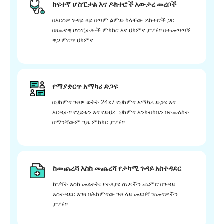
ከፍተኛ ሆስፒታል እና ዶክተሮች አውታረ መረቦች
በእርስዎ ጉዳይ ላይ በጣም ልምድ ካላቸው ዶክተሮች ጋር
በዘመናዊ ሆስፒታሎች ምክክር እና ህክምና ያግኙ። በተመጣጣኝ
ዋጋ ምርጥ ህክምና.
የማያቋርጥ አማካሪ ድጋፍ
በህክምና ጉዞዎ ወቅት 24x7 የህክምና አማካሪ ድጋፍ እና
እርዳታ። የሂደቱን እና የድህረ-ህክምና እንክብካቤን በተመለከተ
በማንኛውም ጊዜ ምክክር ያግኙ።
ከመጨረሻ እስከ መጨረሻ የታካሚ ጉዳይ አስተዳደር
ከግኝት እስከ መልቀቅ፣ የተለያዩ ሰነዶችን ጨምሮ በጉዳይ
አስተዳደር እገዛ በሕክምናው ጉዞ ላይ መደበኛ ዝመናዎችን
ያግኙ።