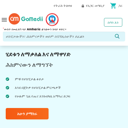
shopping_cart
የትራክ ትዕዛዝ
የአጋር መግቢያ
ጋሪ
menu
ስግን እን
*
ውስጥ በመፈለግ ላይ
Amharic
ቋንቋውን ከላይ ቀይር።
ሂደቱን ለማቃለል እና ለማዋሃድ
ሕክምናውን ለማግኘት
ምቹ የሆስፒታል ቆይታ
እንደ በጀትዎ የሆስፒታል ምርጫዎች
የሁሉም ጊዜ የጤና እንክብካቤ አማካሪ ድጋፍ
አሁን ያማክሩ