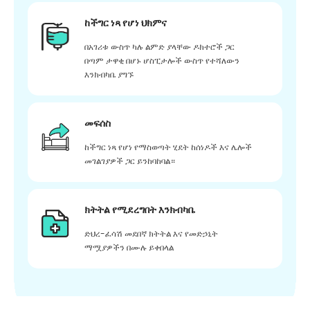
ከችግር ነጻ የሆነ ህክምና
በአገሪቱ ውስጥ ካሉ ልምድ ያላቸው ዶክተሮች ጋር
በጣም ታዋቂ በሆኑ ሆስፒታሎች ውስጥ የተሻለውን
እንክብካቤ ያግኙ
መፍሰስ
ከችግር ነጻ የሆነ የማስወጣት ሂደት ከሰነዶች እና ሌሎች
መገልገያዎች ጋር ይንከባከባል።
ክትትል የሚደረግበት እንክብካቤ
ድህረ-ፈሳሽ መደበኛ ክትትል እና የመድኃኒት
ማሟያዎችን በሙሉ ይቀበላል