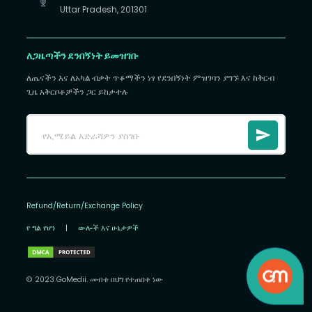
Uttar Pradesh, 201301
ለጋዜጣችን ደንበኝነት ይመዝገቡ
ለጤናችን እና ለአካል ብቃት ጥቆማችን ነፃ የደንበኝነት ምዝገባን ያግኙ እና ከቅርብ
ጊዜ አቅርቦቶቻችን ጋር ይከታተሉ
Refund/Return/Exchange Policy
የ ግል የሆነ
|
ውሎች እና ሁኔታዎች
© 2023 GoMedii. መብቱ በህግ የተጠበቀ ነው