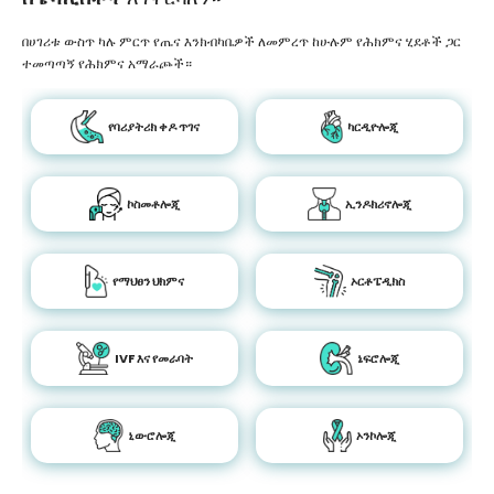
በሀገሪቱ ውስጥ ካሉ ምርጥ የጤና እንክብካቤዎች ለመምረጥ ከሁሉም የሕክምና ሂደቶች ጋር
ተመጣጣኝ የሕክምና አማራጮች።
የባሪያትሪክ ቀዶ ጥገና
ካርዲዮሎጂ
ኮስመቶሎጂ
ኢንዶክሪኖሎጂ
የማህፀን ህክምና
ኦርቶፔዲክስ
IVF እና የመራባት
ኔፍሮሎጂ
ኒውሮሎጂ
ኦንኮሎጂ