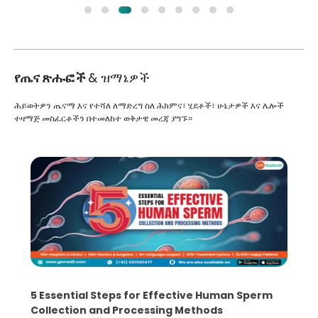
የጤና ጽሑፎች
& ዝማኔዎች
ሕይወትዎን ጤናማ እና የተሻለ ለማድረግ ስለ ሕክምና፣ ሂደቶች፣ ሁኔታዎች እና ሌሎች
ተዛማጅ መስፈርቶችን በተመለከተ ወቅታዊ መረጃ ያግኙ።
5 Essential Steps for Effective Human Sperm
Collection and Processing Methods