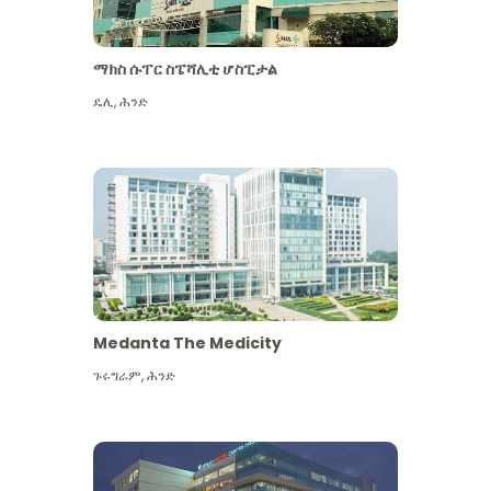
ማክስ ሱፐር ስፔሻሊቲ ሆስፒታል
ዴሊ
,
ሕንድ
Medanta The Medicity
ጉሩግራም
,
ሕንድ