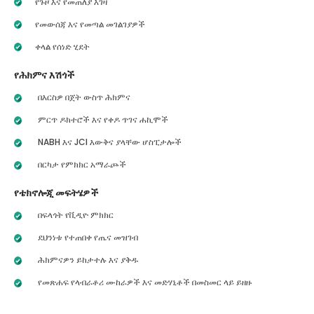
የጉዞ እና የመጠለያ እገዛ
የመውሰጃ እና የመጣል መገልገያዎች
ቀላል የሰነድ ሂደት
የሕክምና እሽጎች
በእርስዎ በጀት ውስጥ ሕክምና
ምርጥ ዶክተሮች እና የቀዶ ጥገና ሐኪሞች
NABH እና JCI እውቅና ያላቸው ሆስፒታሎች
በርካታ የምክክር አማራጮች
የቴክኖሎጂ መፍትሄዎች
በፍላጎት የቪዲዮ ምክክር
ደህንነቱ የተጠበቀ የጤና መዝገብ
ሕክምናዎን ይከታተሉ እና ያቅዱ
የመጽሐፍ የላብራቶሪ ሙከራዎች እና መድሃኒቶች በመስመር ላይ ይዘዙ