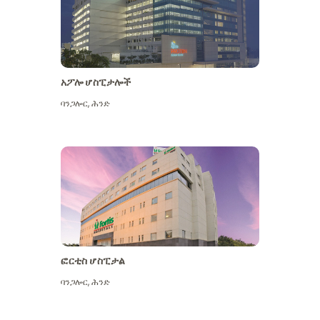
አፖሎ ሆስፒታሎች
ባንጋሎር
,
ሕንድ
ተጨማሪ ይመልከቱ
ፎርቲስ ሆስፒታል
ባንጋሎር
,
ሕንድ