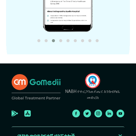
NABH የተረጋገጠ የጤና እንክብካቤ
መድረክ
በህንድ ውስጥ ከፍተኛ ሆስፒታሎች