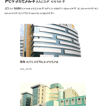
ምርጥ ሆስፒታሎች
ለእርስዎ ፍላጎቶች
JCI እና NABH የታወቁ ሆስፒታሎች ከምርጥ የህክምና ባለሙያዎች ጋር በተመጣጣኝ ዋጋ
በተመጣጣኝ ዋጋ የሚገኙ ዘመናዊ መገልገያዎች።
Blk ሱፐር ስፔሻሊቲ ሆስፒታል
ዴሊ
,
ሕንድ