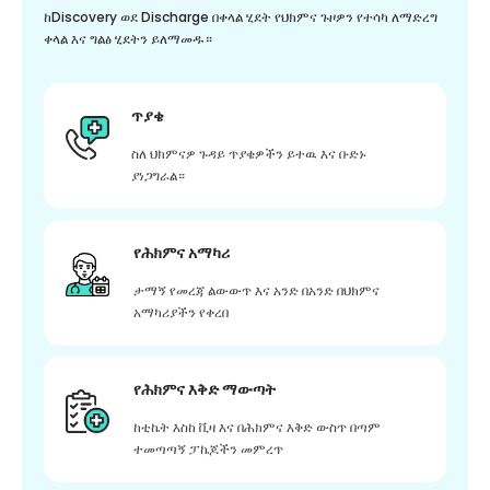
ከDiscovery ወደ Discharge በቀላል ሂደት የህክምና ጉዞዎን የተሳካ ለማድረግ
ቀላል እና ግልፅ ሂደትን ይለማመዱ።
ጥያቄ
ስለ ህክምናዎ ጉዳይ ጥያቄዎችን ይተዉ እና ቡድኑ
ያነጋግራል።
የሕክምና አማካሪ
ታማኝ የመረጃ ልውውጥ እና አንድ በአንድ በህክምና
አማካሪያችን የቀረበ
የሕክምና እቅድ ማውጣት
ከቲኬት እስከ ቪዛ እና በሕክምና እቅድ ውስጥ በጣም
ተመጣጣኝ ፓኬጆችን መምረጥ