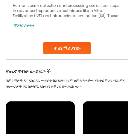
Human sperm collection and processing are critical steps
in advanced reproductive techniques like In Vitro
Fertilization (IVF) and intrauterine insemination (IUI). These
methods enable medical professionals to tackle fertility
ማንበብ ይቀጥሉ
challenges and help couples achieve their dream of
parenthood. Skilled technicians collect sperm using
specialized procedures to ensure optimal quality. Once
collected, they process the
ተጨማሪ ያስሱ
Continue Reading
የጤና ጥበቃ
ውይይቶች
ግምገማዎች እና አስፈላጊ ውይይት ከአገሪቱ በጣም ልምድ ካላቸው ዶክተሮች እና የህክምና
ባለሙያዎች ጋር ከታካሚ አስተያየቶች ጋር በመድረክ ላይ።