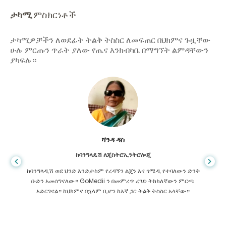
ታካሚ
ምስክርነቶች
ታካሚዎቻችን ለወደፊት ትልቅ ትስስር ለመፍጠር በህክምና ጉዟቸው
ሁሉ ምርጡን ጥራት ያለው የጤና እንክብካቤ በማግኘት ልምዳቸውን
ያካፍሉ።
ሻንዳ ዳስ
ከባንግላዴሽ ለጂስትሮኢንትሮሎጂ
ከባንግላዲሽ ወደ ህንድ እንድታከም የረዳኝን ልጄን እና ጎሜዲ የተባለውን ድንቅ
ቡድን አመሰግናለው። GoMedii ን በመምረጥ ረገድ ትክክለኛውን ምርጫ
አድርገናል። ከህክምና በኋላም ቢሆን ከእኛ ጋር ትልቅ ትስስር አላቸው።