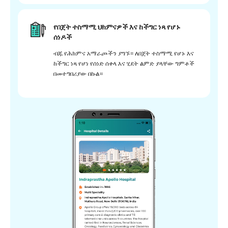
የበጀት ተስማሚ ህክምናዎች እና ከችግር ነጻ የሆኑ
ሰነዶች
ብጁ የሕክምና አማራጮችን ያግኙ። ለበጀት ተስማሚ የሆኑ እና
ከችግር ነጻ የሆነ የሰነድ ሰቀላ እና ሂደት ልምድ ያላቸው ግምቶች
በመተግበሪያው በኩል።