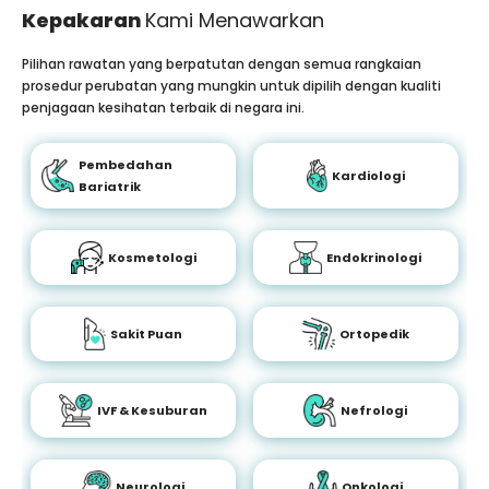
Kepakaran
Kami Menawarkan
Pilihan rawatan yang berpatutan dengan semua rangkaian
prosedur perubatan yang mungkin untuk dipilih dengan kualiti
penjagaan kesihatan terbaik di negara ini.
Pembedahan
Kardiologi
Bariatrik
Kosmetologi
Endokrinologi
Sakit Puan
Ortopedik
IVF & Kesuburan
Nefrologi
Neurologi
Onkologi