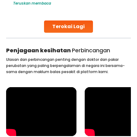
Teruskan membaca
globe are searching for treatments like angioplasty and
stent placement in Indian hospitals, owing to the
combination of high-quality care and affordability.
Studies, such as one published
Terokai Lagi
Continue Reading
Penjagaan kesihatan
Perbincangan
Ulasan dan perbincangan penting dengan doktor dan pakar
perubatan yang paling berpengalaman di negara ini bersama-
sama dengan maklum balas pesakit di platform kami.