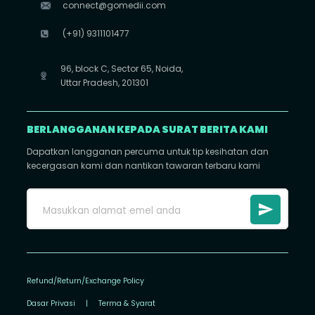
connect@gomedii.com
(+91) 9311101477
96, block C, Sector 65, Noida,
Uttar Pradesh, 201301
BERLANGGANAN KEPADA SURAT BERITA KAMI
Dapatkan langganan percuma untuk tip kesihatan dan
kecergasan kami dan nantikan tawaran terbaru kami
Refund/Return/Exchange Policy
Dasar Privasi
|
Terma & Syarat