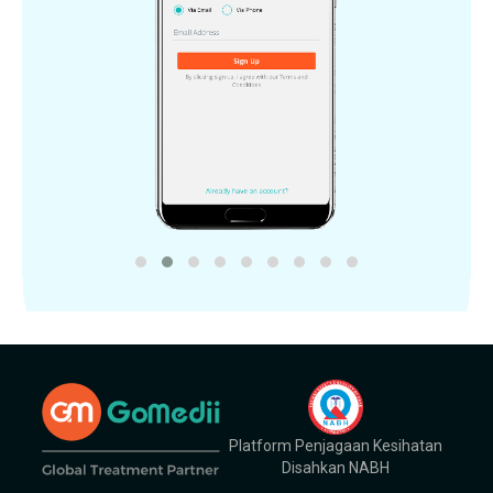
Platform Penjagaan Kesihatan
Disahkan NABH