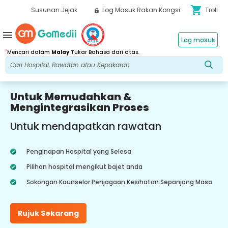
shopping_cart
Susunan Jejak
Log Masuk Rakan Kongsi
Troli
menu
Log masuk
*
Mencari dalam
Malay
Tukar Bahasa dari atas.
Untuk Memudahkan &
Mengintegrasikan Proses
Untuk mendapatkan rawatan
Penginapan Hospital yang Selesa
Pilihan hospital mengikut bajet anda
Sokongan Kaunselor Penjagaan Kesihatan Sepanjang Masa
Rujuk Sekarang