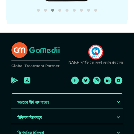
NABH সার্টিফাইড হেলথ কেয়ার প্ল্যাটফর্ম
ভারতের শীর্ষ হাসপাতাল
চিকিৎসা বিশেষত্ব
বিশেষায়িত চিকিৎসা