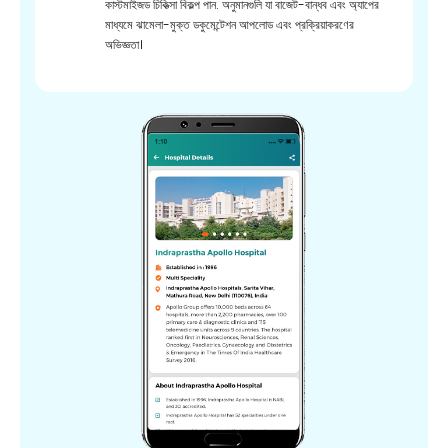
কাস্টমাইজড চিকিত্সা বিকল্প পান. অনুমানগুলি যা বাজেট-বান্ধব এবং অ্যাপের
মাধ্যমে ঝামেলা-মুক্ত ডকুমেন্টেশন আপলোড এবং প্রক্রিয়াকরণের
অভিজ্ঞতা।