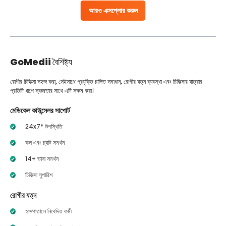
আরও এক্সপ্লোর করুন
GoMedii
বৈশিষ্ট্য
রোগীর চিকিত্সা সহজ করা, সেইসাথে প্রযুক্তি চালিত সমাধান, রোগীর যত্ন ব্যবস্থা এবং চিকিত্সার যাত্রার
প্রতিটি ধাপে স্বচ্ছতার সাথে এটি সক্ষম করা।
মেডিকেল কাউন্সেলর সাপোর্ট
24x7* উপস্থিতি
কল এবং চ্যাট সমর্থন
14+ ভাষা সমর্থন
চিকিত্সা সুপারিশ
রোগীর যত্ন
হাসপাতালে নিবেদিত কর্মী