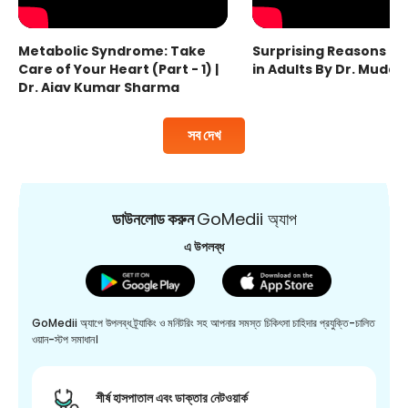
Metabolic Syndrome: Take
Surprising Reasons fo
Care of Your Heart (Part - 1) |
in Adults By Dr. Mudas
Dr. Ajay Kumar Sharma
সব দেখ
ডাউনলোড করুন
GoMedii অ্যাপ
এ উপলব্ধ
GoMedii অ্যাপে উপলব্ধ ট্র্যাকিং ও মনিটরিং সহ আপনার সমস্ত চিকিৎসা চাহিদার প্রযুক্তি-চালিত
ওয়ান-স্টপ সমাধান।
শীর্ষ হাসপাতাল এবং ডাক্তার নেটওয়ার্ক