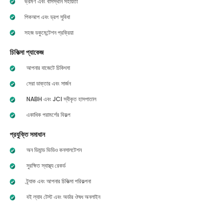
ভ্রমণ এবং বাসস্থান সহায়তা
পিকআপ এবং ড্রপ সুবিধা
সহজ ডকুমেন্টেশন প্রক্রিয়া
চিকিত্সা প্যাকেজ
আপনার বাজেটে চিকিৎসা
সেরা ডাক্তার এবং সার্জন
NABH এবং JCI স্বীকৃত হাসপাতাল
একাধিক পরামর্শের বিকল্প
প্রযুক্তি সমাধান
অন ডিমান্ড ভিডিও কনসালটেশন
সুরক্ষিত স্বাস্থ্য রেকর্ড
ট্র্যাক এবং আপনার চিকিত্সা পরিকল্পনা
বই ল্যাব টেস্ট এবং অর্ডার ঔষধ অনলাইন