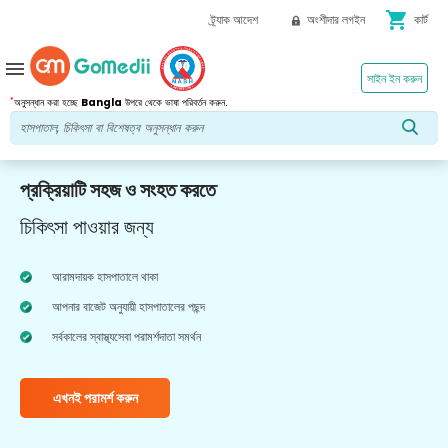
shopping_cart
ট্র্যাক আদেশ
অংশীদার লগইন
কার্ট
menu
সাইন ইন করুন
*
অনুসন্ধান করা হচ্ছে
Bangla
উপরে থেকে ভাষা পরিবর্তন করুন.
প্রক্রিয়াটি সহজ ও সংহত করতে
চিকিৎসা পাওয়ার জন্য
আরামদায়ক হাসপাতালে থাকা
আপনার বাজেট অনুযায়ী হাসপাতালের পছন্দ
সর্বকালের স্বাস্থ্যসেবা পরামর্শদাতা সমর্থন
এখনই পরামর্শ করুন