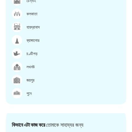
চেন্নাই
কলকাতা
হায়দ্রাবাদ
ব্যাঙ্গালোর
চণ্ডীগড়
লখনউ
জয়পুর
পুনে
কিভাবে এটা কাজ করে
তোমাকে সাহায্যর জন্য