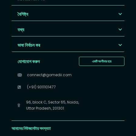
বৈশিষ্ট্য
তথ্য
ভাষা নির্বাচন কর
যোগাযোগ করুন
একটি অংশীদার হয়ে
connect@gomedii.com
(+91) 9311101477
96, block C, Sector 65, Noida,
Uttar Pradesh, 201301
আমাদের নিউজলেটার সদস্যতা