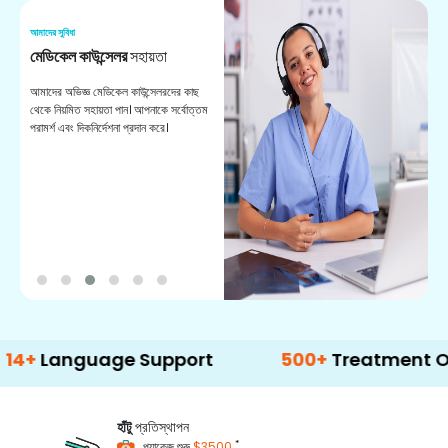
আমাদের সুবিধা
আম
মেডিকেল কাউন্সেলর
সহায়তা
অ
আমাদের অভিজ্ঞ মেডিকেল কাউন্সেলরদের কাছ
ভা
থেকে নিয়মিত সহায়তা পান। আপনাকে সর্বোত্তম
চি
পরামর্শ এবং দিকনির্দেশনা প্রদান করে।
ডা
nguage Support
500+
Treatment Options
হাঁটু
প্রতিস্থাপন
*
প্যাকেজ শুরু
$3500