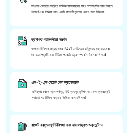
আপনার ক্ষেত্রে সবচেয়ে অভিজ্ঞ ডাক্তারদের সাথে অত্যাধুনিক হাসপাতালে
পরামর্শ এবং চিকিত্সা পান। একটি সাশ্রয়ী মূল্যের খরচে সেরা চিকিৎসা।
ক্রমাগত পরামর্শদাতা সমর্থন
আপনার চিকিৎসা যাত্রার সময় 24x7 মেডিকেল কাউন্সেলর সহায়তা এবং
সহায়তা। পদ্ধতি এবং চিকিত্সা পরবর্তী যত্ন সম্পর্কে সর্বদা পরামর্শ পান।
এন্ড-টু-এন্ড পেশেন্ট কেস ম্যানেজমেন্ট
আবিষ্কার থেকে স্রাব পর্যন্ত, বিভিন্ন ডকুমেন্টেশন সহ কেস ম্যানেজমেন্ট
সহায়তা সহ চিকিত্সা যাত্রার নিয়মিত আপডেট পান।
বাজেট বন্ধুত্বপূর্ণ চিকিৎসা এবং ঝামেলামুক্ত ডকুমেন্টেশন