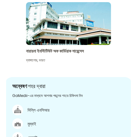
নারায়না ইনস্টিটিউট অফ কার্ডিয়াক সায়েন্সেস
ব্যাঙ্গালোর
,
ভারত
অন্বেষণ
শহর দ্বারা
GoMedii-এর মাধ্যমে আপনার পছন্দের শহরে চিকিৎসা নিন
দিল্লি এনসিআর
মুম্বাই