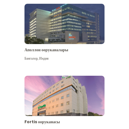
Аполлон ооруканалары
Көбүрөөк көрүү
Бангалор
,
Индия
Fortis ооруканасы