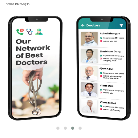
заказ кылыңыз