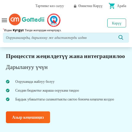
shopping_cart
Тартипке көз салуу
Өнөктөш Кирүү
Араба
menu
Кирүү
*
Издөө
Kyrgyz
Тилди жогорудан өзгөртүңүз.
Процессти жеңилдетүү жана интеграциялоо
Дарылануу үчүн
Ооруканада жайлуу болуу
Сиздин бюджетке жараша оорукана тандоо
Бардык убакыттагы саламаттыкты сактоо боюнча кеңешчи колдоо
Азыр кеңешиңиз