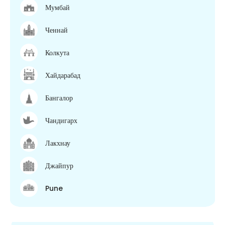
Мумбай
Ченнай
Колкута
Хайдарабад
Бангалор
Чандигарх
Лакхнау
Джайпур
Pune