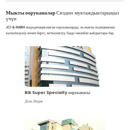
Мыкты ооруканалар
Сиздин муктаждыктарыңыз
үчүн
JCI & NABH аккредитацияланган ооруканаларды, эң мыкты медициналык
кызматкерлер менен бирге, жеткиликтүү баада заманбап жабдыктары бар.
Blk Super Specialty ооруканасы
Дели
,
Индия