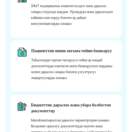
24x7 медициналык кеңешчи колдоо жана дарылоо
сапары учурунда жардам. Процедура жана дарылоодон
кийинки кам көрүү боюнча ар дайым
консультацияларды алыңыз.
Пациенттин ишин аягына чейин башкаруу
Табылгандан тартып чыгарууга чейин ар кандай
документтерди камтыган ишти башкаруунун жардамы
менен дарылоо сапары боюнча үзгүлтүксүз
жаңыртууларды алыңыз.
Бюджеттик дарылоо жана убара болбостон
документтер
Ыңгайлаштырылган дарылоо параметрлерин алыңыз.
Колдонмо аркылуу документтерди жүктөө жана
иштетүү кыйынчылыксыз бюджетке ылайыкталган баа