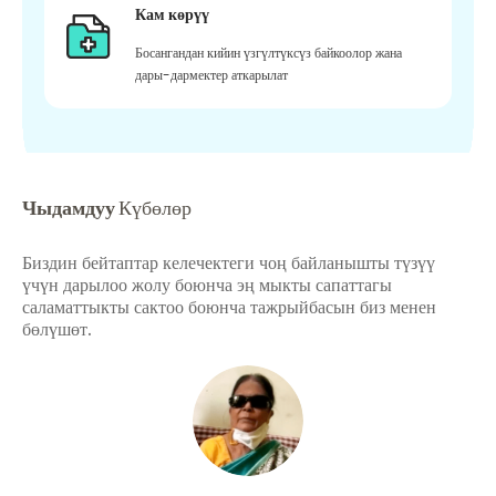
Кам көрүү
Босангандан кийин үзгүлтүксүз байкоолор жана
дары-дармектер аткарылат
Чыдамдуу
Күбөлөр
Биздин бейтаптар келечектеги чоң байланышты түзүү
үчүн дарылоо жолу боюнча эң мыкты сапаттагы
саламаттыкты сактоо боюнча тажрыйбасын биз менен
бөлүшөт.