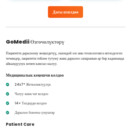
Дагы изилдөө
GoMedii
Өзгөчөлүктөрү
Пациентти дарылоону жеңилдетүү, ошондой эле аны технологияга негизделген
чечимдер, пациентти тейлөө тутуму жана дарылоо сапарынын ар бир кадамында
айкындуулук менен камсыз кылуу.
Медициналык кеңешчи колдоо
24x7* Жеткиликтүүлүк
Чалуу жана чат колдоо
14+ Тилдерди колдоо
Дарылоо боюнча сунуштар
Patient Care