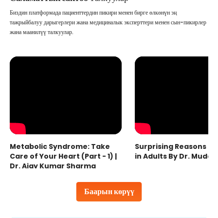
Биздин платформада пациенттердин пикири менен бирге өлкөнүн эң
тажрыйбалуу дарыгерлери жана медициналык эксперттери менен сын-пикирлер
жана маанилүү талкуулар.
Metabolic Syndrome: Take
Surprising Reasons fo
Care of Your Heart (Part - 1) |
in Adults By Dr. Mudas
Dr. Ajay Kumar Sharma
Баарын көрүү