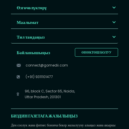
Өзгөчөлүктөрү
Маалымат
Тил тандаңыз
Байланышыңыз
ӨНӨКТӨШ БОЛУУ
connect@gomedii.com
(+91) 9311101477
96, block C, Sector 65, Noida,
Uttar Pradesh, 201301
БИЗДИН ГАЗЕТАГА ЖАЗЫЛЫҢЫЗ
Ден соолук жана фитнес боюнча бекер жазылууну алыңыз жана акыркы