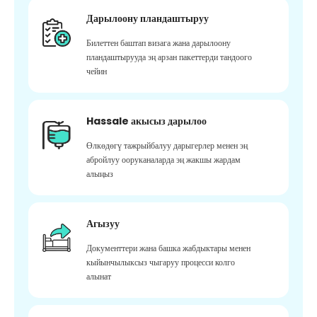
Дарылоону пландаштыруу
Билеттен баштап визага жана дарылоону
пландаштырууда эң арзан пакеттерди тандоого
чейин
Hassale акысыз дарылоо
Өлкөдөгү тажрыйбалуу дарыгерлер менен эң
абройлуу ооруканаларда эң жакшы жардам
алыңыз
Агызуу
Документтери жана башка жабдыктары менен
кыйынчылыксыз чыгаруу процесси колго
алынат