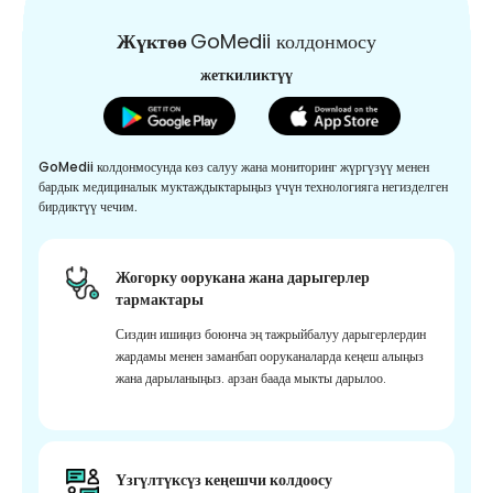
Жүктөө
GoMedii колдонмосу
жеткиликтүү
GoMedii колдонмосунда көз салуу жана мониторинг жүргүзүү менен
бардык медициналык муктаждыктарыңыз үчүн технологияга негизделген
бирдиктүү чечим.
Жогорку оорукана жана дарыгерлер
тармактары
Сиздин ишиңиз боюнча эң тажрыйбалуу дарыгерлердин
жардамы менен заманбап ооруканаларда кеңеш алыңыз
жана дарыланыңыз. арзан баада мыкты дарылоо.
Үзгүлтүксүз кеңешчи колдоосу