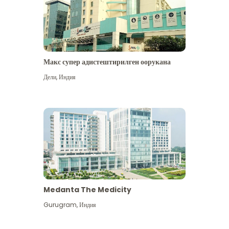
Макс супер адистештирилген оорукана
Дели
,
Индия
Medanta The Medicity
Gurugram
,
Индия