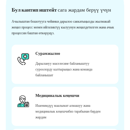
Бул кантип иштейт
сага жардам берүү үчүн
Ачылыштан бошотууга чейинки дарылоо саякатыңызды жылмакай
жеңил процесс менен ийгиликтүү кылуунун жеңилдетилген жана ачык
процессин баштан өткөрүңүз.
Сурамжылоо
Дарылануу маселесине байланыштуу
суроолорду калтырыңыз жана команда
байланышат
Медициналык кеңешчи
Ишенимдүү маалымат алмашуу жана
медициналык кеңешчибиз тарабынан бирден
жардам