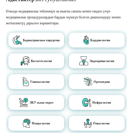
Өлкөдө медициналык тейлөөнүн эң мыкты сапаты менен тандоо үчүн
медициналык процедуралардын бардык мүмкүн болгон диапазондору менен
жеткиликтүү дарылоо варианттары.
Бариатриялык хирургия
Кардиология
Косметология
Эндокринология
Гинекология
Ортопедия
ЭКУ жана төрөт
Нефрология
Неврология
Онкология