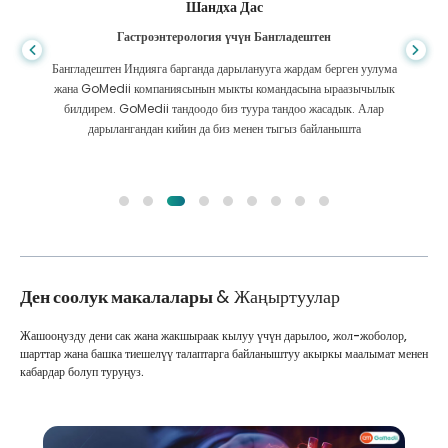
Шандха Дас
Гастроэнтерология үчүн Бангладештен
Бангладештен Индияга барганда дарыланууга жардам берген уулума
жана GoMedii компаниясынын мыкты командасына ыраазычылык
билдирем. GoMedii тандоодо биз туура тандоо жасадык. Алар
дарылангандан кийин да биз менен тыгыз байланышта
Ден соолук макалалары
& Жаңыртуулар
Жашооңузду дени сак жана жакшыраак кылуу үчүн дарылоо, жол-жоболор,
шарттар жана башка тиешелүү талаптарга байланыштуу акыркы маалымат менен
кабардар болуп туруңуз.