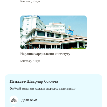
Бангалор
,
Индия
Нараяна кардиология институту
Бангалор
,
Индия
Изилдөө
Шаарлар боюнча
GoMedii менен сиз каалаган шаарларда дарыланыңыз
Дели NCR