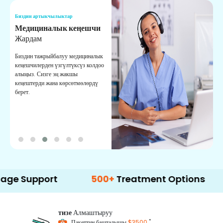
Биздин артыкчылыктар
Б
Медициналык кеңешчи
О
Жардам
К
Биздин тажрыйбалуу медициналык
Д
кеңешчилерден үзгүлтүксүз колдоо
ж
алыңыз. Сизге эң жакшы
р
кеңештерди жана көрсөтмөлөрдү
т
берет.
о
port
500+
Treatment Options
тизе
Алмаштыруу
*
Пакеттин башталышы
$3500