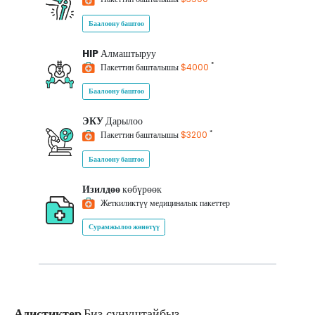
Баалоону баштоо
HIP
Алмаштыруу
*
Пакеттин башталышы
$4000
Баалоону баштоо
ЭКУ
Дарылоо
*
Пакеттин башталышы
$3200
Баалоону баштоо
Изилдөө
көбүрөөк
Жеткиликтүү медициналык пакеттер
Сурамжылоо жөнөтүү
Адистиктер
Биз сунуштайбыз