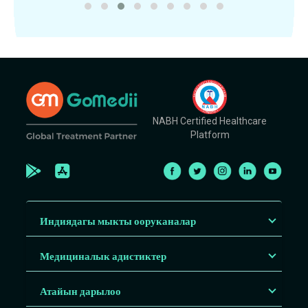
NABH Certified Healthcare
Platform
Индиядагы мыкты ооруканалар
Медициналык адистиктер
Атайын дарылоо