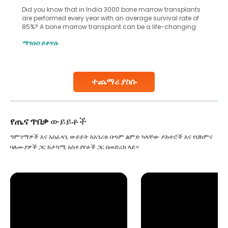
Did you know that in India 3000 bone marrow transplants
are performed every year with an average survival rate of
85%? A bone marrow transplant can be a life-changing
treatment for an individual, choosing the right hospital can
ማንበብ ይቀጥሉ
make all the difference. India has some of the world’s
leading hospitals for bone marrow transplants.
Continue Reading
ተጨማሪ ያስሱ
የጤና ጥበቃ
ውይይቶች
ግምገማዎች እና አስፈላጊ ውይይት ከአገሪቱ በጣም ልምድ ካላቸው ዶክተሮች እና የህክምና
ባለሙያዎች ጋር ከታካሚ አስተያየቶች ጋር በመድረክ ላይ።