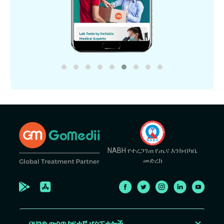
NABH የተረጋገጠ የጤና እንክብካቤ
መድረክ
በህንድ ውስጥ ከፍተኛ ሆስፒታሎች