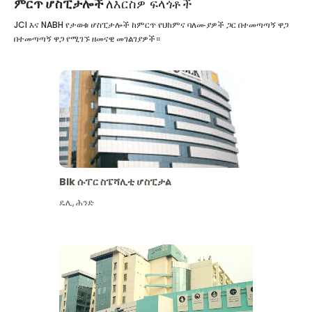
ምርጥ ሆስፒታሎች
ለእርስዎ ፍላጎቶች
JCI እና NABH የታወቁ ሆስፒታሎች ከምርጥ የህክምና ባለሙያዎች ጋር በተመጣጣኝ ዋጋ
በተመጣጣኝ ዋጋ የሚገኙ ዘመናዊ መገልገያዎች።
Blk ሱፐር ስፔሻሊቲ ሆስፒታል
ዴሊ
,
ሕንድ