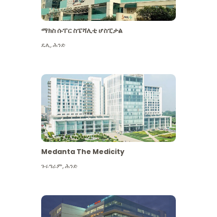
ማክስ ሱፐር ስፔሻሊቲ ሆስፒታል
ዴሊ
,
ሕንድ
Medanta The Medicity
ጉሩግራም
,
ሕንድ