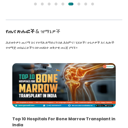
የጤና ጽሑፎች
& ዝማኔዎች
ሕይወትዎን ጤናማ እና የተሻለ ለማድረግ ስለ ሕክምና፣ ሂደቶች፣ ሁኔታዎች እና ሌሎች
ተዛማጅ መስፈርቶችን በተመለከተ ወቅታዊ መረጃ ያግኙ።
Top 10 Hospitals For Bone Marrow Transplant in
India