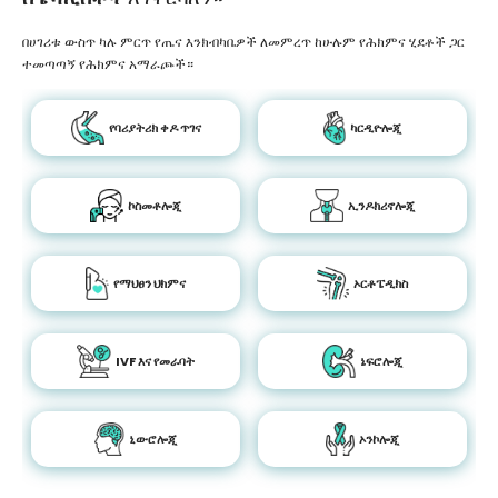
በሀገሪቱ ውስጥ ካሉ ምርጥ የጤና እንክብካቤዎች ለመምረጥ ከሁሉም የሕክምና ሂደቶች ጋር
ተመጣጣኝ የሕክምና አማራጮች።
የባሪያትሪክ ቀዶ ጥገና
ካርዲዮሎጂ
ኮስመቶሎጂ
ኢንዶክሪኖሎጂ
የማህፀን ህክምና
ኦርቶፔዲክስ
IVF እና የመራባት
ኔፍሮሎጂ
ኒውሮሎጂ
ኦንኮሎጂ