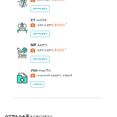
ግምገማ ጀምር
ሂፕ
መተካት
*
እሽጉ በ ጀምር
$4000
ግምገማ ጀምር
IVF
ሕክምና
*
እሽጉ በ ጀምር
$3200
ግምገማ ጀምር
ያስሱ
ተጨማሪ
ተመጣጣኝ የሕክምና ጥቅሎች
ጥያቄ ላክ
ስፔሻሊስቶች
እናቀርባለን።