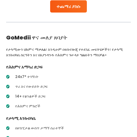
ተጨማሪ ያስሱ
GoMedii
ዋና መለያ ጸባያት
የታካሚውን ህክምና ማቃለል፣ እንዲሁም በቴክኖሎጂ የተደገፈ መፍትሄዎችን፣ የታካሚ
እንክብካቤ ስርዓትን እና በእያንዳንዱ የሕክምና ጉዞ ላይ ግልፅነትን ማስቻል።
የሕክምና አማካሪ ድጋፍ
24x7* ተገኝነት
ጥሪ እና የውይይት ድጋፍ
14+ የቋንቋዎች ድጋፍ
የሕክምና ምክሮች
የታካሚ እንክብካቤ
በሆስፒታል ውስጥ ታማኝ ሰራተኞች