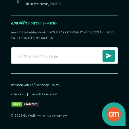
Uttar Pradesh, 201301
ለጋዜጣችን ደንበኝነት ይመዝገቡ
ለጤናችን እና ለአካል ብቃት ጥቆማችን ነፃ የደንበኝነት ምዝገባን ያግኙ እና ከቅርብ
ጊዜ አቅርቦቶቻችን ጋር ይከታተሉ
Refund/Return/Exchange Policy
የ ግል የሆነ
|
ውሎች እና ሁኔታዎች
© 2023 GoMedii. መብቱ በህግ የተጠበቀ ነው