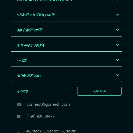
የሕክምና ስፔሻሊስቶች
ልዩ ሕክምናዎች
ዋና መለያ ጸባያት
መረጃ
ቋንቋ ይምረጡ
ተገናኙ
አጋር ይሁኑ
connect@gomedii.com
(+91) 9311101477
96, block C, Sector 65, Noida,