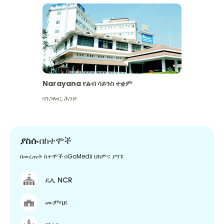
Narayana የልብ ሳይንስ ተቋም
ባንጋሎር
,
ሕንድ
ያስሱ
በከተሞች
በመረጡት ከተሞች በGoMedii ህክምና ያግኙ
ዴሊ NCR
ሙምባይ