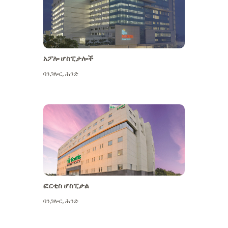
አፖሎ ሆስፒታሎች
ባንጋሎር
,
ሕንድ
ተጨማሪ ይመልከቱ
ፎርቲስ ሆስፒታል
ባንጋሎር
,
ሕንድ