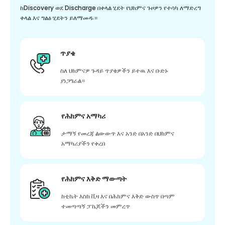
ከDiscovery ወደ Discharge በቀላል ሂደት የህክምና ጉዞዎን የተሳካ ለማድረግ
ቀላል እና ግልፅ ሂደትን ይለማመዱ።
ጥያቄ
ስለ ህክምናዎ ጉዳይ ጥያቄዎችን ይተዉ እና ቡድኑ
ያነጋግራል።
የሕክምና አማካሪ
ታማኝ የመረጃ ልውውጥ እና አንድ በአንድ በህክምና
አማካሪያችን የቀረበ
የሕክምና እቅድ ማውጣት
ከቲኬት እስከ ቪዛ እና በሕክምና እቅድ ውስጥ በጣም
ተመጣጣኝ ፓኬጆችን መምረጥ