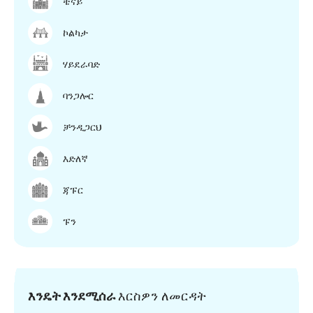
ቼናይ
ኮልካታ
ሃይደራባድ
ባንጋሎር
ቻንዲጋርህ
እድለኛ
ጃፑር
ፑን
እንዴት እንደሚሰራ
እርስዎን ለመርዳት