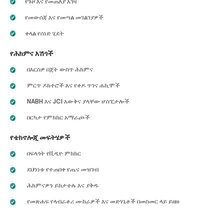
የጉዞ እና የመጠለያ እገዛ
የመውሰጃ እና የመጣል መገልገያዎች
ቀላል የሰነድ ሂደት
የሕክምና እሽጎች
በእርስዎ በጀት ውስጥ ሕክምና
ምርጥ ዶክተሮች እና የቀዶ ጥገና ሐኪሞች
NABH እና JCI እውቅና ያላቸው ሆስፒታሎች
በርካታ የምክክር አማራጮች
የቴክኖሎጂ መፍትሄዎች
በፍላጎት የቪዲዮ ምክክር
ደህንነቱ የተጠበቀ የጤና መዝገብ
ሕክምናዎን ይከታተሉ እና ያቅዱ
የመጽሐፍ የላብራቶሪ ሙከራዎች እና መድሃኒቶች በመስመር ላይ ይዘዙ