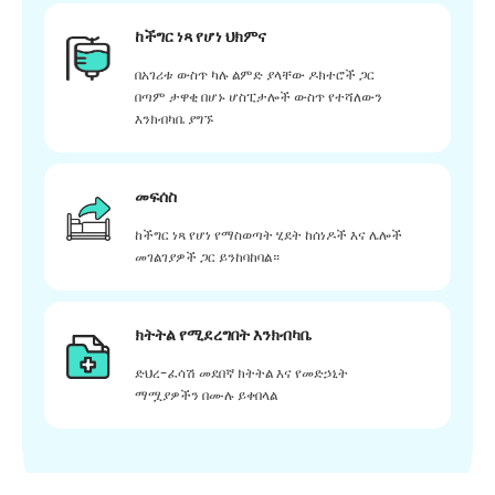
ከችግር ነጻ የሆነ ህክምና
በአገሪቱ ውስጥ ካሉ ልምድ ያላቸው ዶክተሮች ጋር
በጣም ታዋቂ በሆኑ ሆስፒታሎች ውስጥ የተሻለውን
እንክብካቤ ያግኙ
መፍሰስ
ከችግር ነጻ የሆነ የማስወጣት ሂደት ከሰነዶች እና ሌሎች
መገልገያዎች ጋር ይንከባከባል።
ክትትል የሚደረግበት እንክብካቤ
ድህረ-ፈሳሽ መደበኛ ክትትል እና የመድኃኒት
ማሟያዎችን በሙሉ ይቀበላል