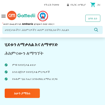
shopping_cart
የትራክ ትዕዛዝ
የአጋር መግቢያ
ጋሪ
menu
ስግን እን
*
ውስጥ በመፈለግ ላይ
Amharic
ቋንቋውን ከላይ ቀይር።
ሂደቱን ለማቃለል እና ለማዋሃድ
ሕክምናውን ለማግኘት
ምቹ የሆስፒታል ቆይታ
እንደ በጀትዎ የሆስፒታል ምርጫዎች
የሁሉም ጊዜ የጤና እንክብካቤ አማካሪ ድጋፍ
አሁን ያማክሩ