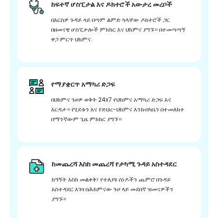
ከፍተኛ ሆስፒታል እና ዶክተሮች አውታረ መረቦች
በእርስዎ ጉዳይ ላይ በጣም ልምድ ካላቸው ዶክተሮች ጋር
በዘመናዊ ሆስፒታሎች ምክክር እና ህክምና ያግኙ። በተመጣጣኝ
ዋጋ ምርጥ ህክምና.
የማያቋርጥ አማካሪ ድጋፍ
በህክምና ጉዞዎ ወቅት 24x7 የህክምና አማካሪ ድጋፍ እና
እርዳታ። የሂደቱን እና የድህረ-ህክምና እንክብካቤን በተመለከተ
በማንኛውም ጊዜ ምክክር ያግኙ።
ከመጨረሻ እስከ መጨረሻ የታካሚ ጉዳይ አስተዳደር
ከግኝት እስከ መልቀቅ፣ የተለያዩ ሰነዶችን ጨምሮ በጉዳይ
አስተዳደር እገዛ በሕክምናው ጉዞ ላይ መደበኛ ዝመናዎችን
ያግኙ።