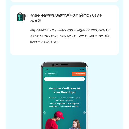
የበጀት ተስማሚ ህክምናዎች እና ከችግር ነጻ የሆኑ
ሰነዶች
ብጁ የሕክምና አማራጮችን ያግኙ። ለበጀት ተስማሚ የሆኑ እና
ከችግር ነጻ የሆነ የሰነድ ሰቀላ እና ሂደት ልምድ ያላቸው ግምቶች
በመተግበሪያው በኩል።