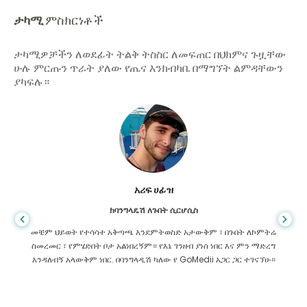
ታካሚ
ምስክርነቶች
ታካሚዎቻችን ለወደፊት ትልቅ ትስስር ለመፍጠር በህክምና ጉዟቸው
ሁሉ ምርጡን ጥራት ያለው የጤና እንክብካቤ በማግኘት ልምዳቸውን
ያካፍሉ።
አሪፍ ሀፊዝ
ከባንግላዴሽ ለጉበት ሲርሆሲስ
መቼም ህይወት የተሳሳተ አቅጣጫ እንደምትወስድ አታውቅም ፣ በጉበት ለኮምትሬ
ስመረመር ፣ የምሄድበት ቦታ አልነበረኝም። የእኔ ገንዘብ ያነሰ ነበር እና ምን ማድረግ
እንዳለብኝ አላውቅም ነበር. በባንግላዲሽ ካለው የ GoMedii አጋር ጋር ተገናኘሁ።