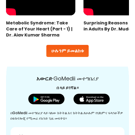
Metabolic Syndrome: Take
Surprising Reasons fo
Care of Your Heart (Part - 1) |
in Adults By Dr. Mudas
Dr. Ajay Kumar Sharma
ሁሉንም ይመልከቱ
አውርድ
GoMedii መተግበሪያ
በ ላይ ይገኛል።
በGoMedii መተግበሪያ ላይ ባለው ክትትል እና ክትትል ለሁሉም የህክምና ፍላጎቶችዎ
በቴክኖሎጂ የሚመራ የአንድ ጊዜ መፍትሄ።