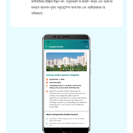
কাস্টমাইজড চিকিত্সা বিকল্প পান. অনুমানগুলি যা বাজেট-বান্ধব এবং অ্যাপের
মাধ্যমে ঝামেলা-মুক্ত ডকুমেন্টেশন আপলোড এবং প্রক্রিয়াকরণের
অভিজ্ঞতা।