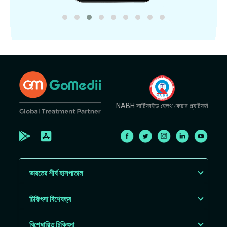
NABH সার্টিফাইড হেলথ কেয়ার প্ল্যাটফর্ম
ভারতের শীর্ষ হাসপাতাল
চিকিৎসা বিশেষত্ব
বিশেষায়িত চিকিৎসা