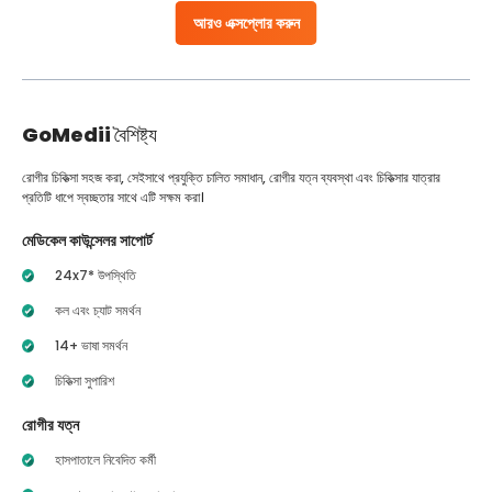
আরও এক্সপ্লোর করুন
GoMedii
বৈশিষ্ট্য
রোগীর চিকিত্সা সহজ করা, সেইসাথে প্রযুক্তি চালিত সমাধান, রোগীর যত্ন ব্যবস্থা এবং চিকিত্সার যাত্রার
প্রতিটি ধাপে স্বচ্ছতার সাথে এটি সক্ষম করা।
মেডিকেল কাউন্সেলর সাপোর্ট
24x7* উপস্থিতি
কল এবং চ্যাট সমর্থন
14+ ভাষা সমর্থন
চিকিত্সা সুপারিশ
রোগীর যত্ন
হাসপাতালে নিবেদিত কর্মী