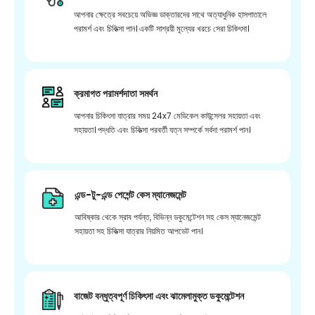
আপনার ক্ষেত্রে সবচেয়ে অভিজ্ঞ ডাক্তারদের সাথে অত্যাধুনিক হাসপাতালে
পরামর্শ এবং চিকিত্সা পান। একটি সাশ্রয়ী মূল্যের খরচে সেরা চিকিৎসা।
ক্রমাগত পরামর্শদাতা সমর্থন
আপনার চিকিৎসা যাত্রার সময় 24x7 মেডিকেল কাউন্সেলর সহায়তা এবং
সহায়তা। পদ্ধতি এবং চিকিত্সা পরবর্তী যত্ন সম্পর্কে সর্বদা পরামর্শ পান।
এন্ড-টু-এন্ড পেশেন্ট কেস ম্যানেজমেন্ট
আবিষ্কার থেকে স্রাব পর্যন্ত, বিভিন্ন ডকুমেন্টেশন সহ কেস ম্যানেজমেন্ট
সহায়তা সহ চিকিত্সা যাত্রার নিয়মিত আপডেট পান।
বাজেট বন্ধুত্বপূর্ণ চিকিৎসা এবং ঝামেলামুক্ত ডকুমেন্টেশন