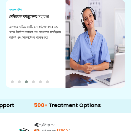
আমাদের সুবিধা
আম
মেডিকেল কাউন্সেলর
সহায়তা
অ
আমাদের অভিজ্ঞ মেডিকেল কাউন্সেলরদের কাছ
ভা
থেকে নিয়মিত সহায়তা পান। আপনাকে সর্বোত্তম
চি
পরামর্শ এবং দিকনির্দেশনা প্রদান করে।
ডা
500+
Treatment Options
হাঁটু
প্রতিস্থাপন
*
প্যাকেজ শুরু
$3500