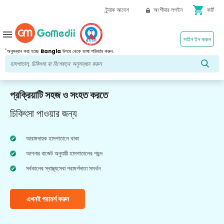
shopping_cart
ট্র্যাক আদেশ
অংশীদার লগইন
কার্ট
menu
সাইন ইন করুন
*
অনুসন্ধান করা হচ্ছে
Bangla
উপরে থেকে ভাষা পরিবর্তন করুন.
প্রক্রিয়াটি সহজ ও সংহত করতে
চিকিৎসা পাওয়ার জন্য
আরামদায়ক হাসপাতালে থাকা
আপনার বাজেট অনুযায়ী হাসপাতালের পছন্দ
সর্বকালের স্বাস্থ্যসেবা পরামর্শদাতা সমর্থন
এখনই পরামর্শ করুন