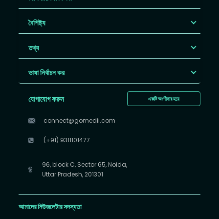
বৈশিষ্ট্য
তথ্য
ভাষা নির্বাচন কর
যোগাযোগ করুন
একটি অংশীদার হয়ে
connect@gomedii.com
(+91) 9311101477
96, block C, Sector 65, Noida,
Uttar Pradesh, 201301
আমাদের নিউজলেটার সদস্যতা