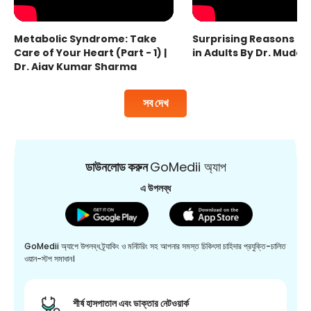
Metabolic Syndrome: Take
Surprising Reasons fo
Care of Your Heart (Part - 1) |
in Adults By Dr. Mudas
Dr. Ajay Kumar Sharma
সব দেখ
ডাউনলোড করুন
GoMedii অ্যাপ
এ উপলব্ধ
GoMedii অ্যাপে উপলব্ধ ট্র্যাকিং ও মনিটরিং সহ আপনার সমস্ত চিকিৎসা চাহিদার প্রযুক্তি-চালিত
ওয়ান-স্টপ সমাধান।
শীর্ষ হাসপাতাল এবং ডাক্তার নেটওয়ার্ক