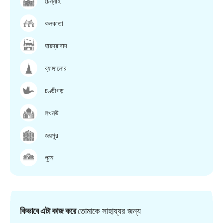
চেন্নাই
কলকাতা
হায়দ্রাবাদ
ব্যাঙ্গালোর
চণ্ডীগড়
লখনউ
জয়পুর
পুনে
কিভাবে এটা কাজ করে
তোমাকে সাহায্যর জন্য