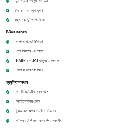
ভ্রমণ এবং বাসস্থান সহায়তা
পিকআপ এবং ড্রপ সুবিধা
সহজ ডকুমেন্টেশন প্রক্রিয়া
চিকিত্সা প্যাকেজ
আপনার বাজেটে চিকিৎসা
সেরা ডাক্তার এবং সার্জন
NABH এবং JCI স্বীকৃত হাসপাতাল
একাধিক পরামর্শের বিকল্প
প্রযুক্তি সমাধান
অন ডিমান্ড ভিডিও কনসালটেশন
সুরক্ষিত স্বাস্থ্য রেকর্ড
ট্র্যাক এবং আপনার চিকিত্সা পরিকল্পনা
বই ল্যাব টেস্ট এবং অর্ডার ঔষধ অনলাইন