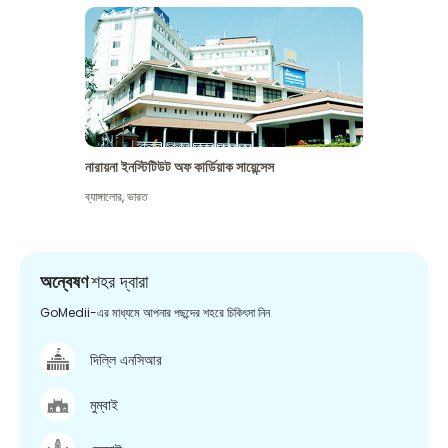
নারায়না ইনস্টিটিউট অফ কার্ডিয়াক সায়েন্সেস
ব্যাঙ্গালোর
,
ভারত
অন্বেষণ
শহর দ্বারা
GoMedii-এর মাধ্যমে আপনার পছন্দের শহরে চিকিৎসা নিন
দিল্লি এনসিআর
মুম্বাই