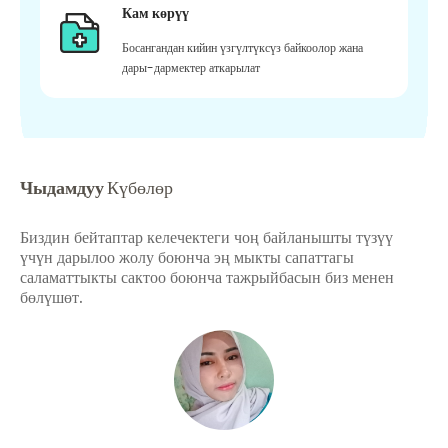
Кам көрүү
Босангандан кийин үзгүлтүксүз байкоолор жана
дары-дармектер аткарылат
Чыдамдуу
Күбөлөр
Биздин бейтаптар келечектеги чоң байланышты түзүү
үчүн дарылоо жолу боюнча эң мыкты сапаттагы
саламаттыкты сактоо боюнча тажрыйбасын биз менен
бөлүшөт.