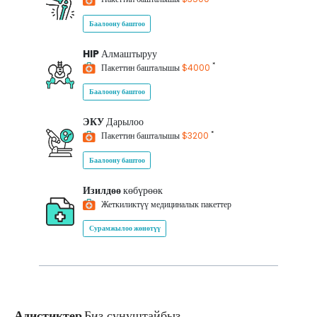
Баалоону баштоо
HIP
Алмаштыруу
*
Пакеттин башталышы
$4000
Баалоону баштоо
ЭКУ
Дарылоо
*
Пакеттин башталышы
$3200
Баалоону баштоо
Изилдөө
көбүрөөк
Жеткиликтүү медициналык пакеттер
Сурамжылоо жөнөтүү
Адистиктер
Биз сунуштайбыз