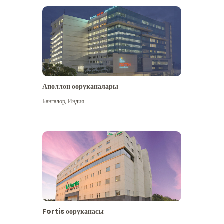
Аполлон ооруканалары
Көбүрөөк көрүү
Бангалор
,
Индия
Fortis ооруканасы