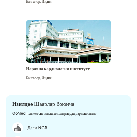
Бангалор
,
Индия
Нараяна кардиология институту
Бангалор
,
Индия
Изилдөө
Шаарлар боюнча
GoMedii менен сиз каалаган шаарларда дарыланыңыз
Дели NCR