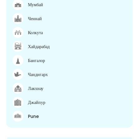
Мумбай
Ченнай
Колкута
Хайдарабад
Бангалор
Чандигарх
Лакхнау
Джайпур
Pune