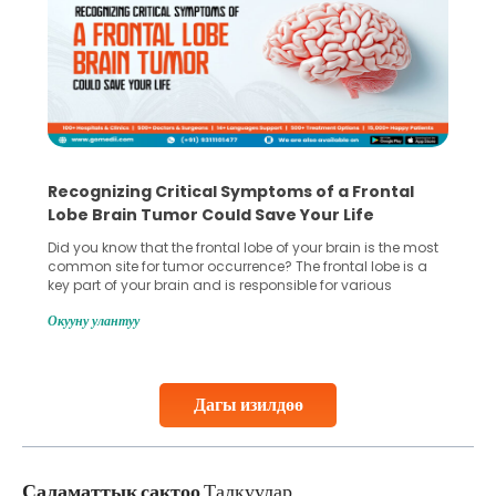
Recognizing Critical Symptoms of a Frontal
Lobe Brain Tumor Could Save Your Life
Did you know that the frontal lobe of your brain is the most
common site for tumor occurrence? The frontal lobe is a
key part of your brain and is responsible for various
important functions in your body. Any sort of damage or
Окууну улантуу
harm to it can lead to serious complications. However, with
early diagnosis
Continue Reading
Дагы изилдөө
Саламаттык сактоо
Талкуулар