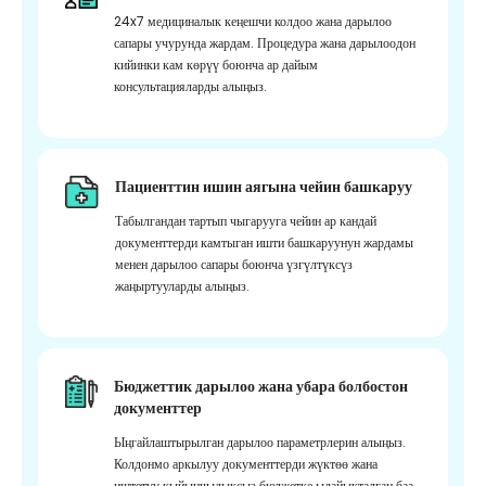
24x7 медициналык кеңешчи колдоо жана дарылоо
сапары учурунда жардам. Процедура жана дарылоодон
кийинки кам көрүү боюнча ар дайым
консультацияларды алыңыз.
Пациенттин ишин аягына чейин башкаруу
Табылгандан тартып чыгарууга чейин ар кандай
документтерди камтыган ишти башкаруунун жардамы
менен дарылоо сапары боюнча үзгүлтүксүз
жаңыртууларды алыңыз.
Бюджеттик дарылоо жана убара болбостон
документтер
Ыңгайлаштырылган дарылоо параметрлерин алыңыз.
Колдонмо аркылуу документтерди жүктөө жана
иштетүү кыйынчылыксыз бюджетке ылайыкталган баа