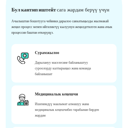
Бул кантип иштейт
сага жардам берүү үчүн
Ачылыштан бошотууга чейинки дарылоо саякатыңызды жылмакай
жеңил процесс менен ийгиликтүү кылуунун жеңилдетилген жана ачык
процессин баштан өткөрүңүз.
Сурамжылоо
Дарылануу маселесине байланыштуу
суроолорду калтырыңыз жана команда
байланышат
Медициналык кеңешчи
Ишенимдүү маалымат алмашуу жана
медициналык кеңешчибиз тарабынан бирден
жардам