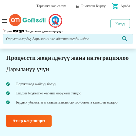
shopping_cart
Тартипке көз салуу
Өнөктөш Кирүү
Араба
menu
Кирүү
*
Издөө
Kyrgyz
Тилди жогорудан өзгөртүңүз.
Процессти жеңилдетүү жана интеграциялоо
Дарылануу үчүн
Ооруканада жайлуу болуу
Сиздин бюджетке жараша оорукана тандоо
Бардык убакыттагы саламаттыкты сактоо боюнча кеңешчи колдоо
Азыр кеңешиңиз