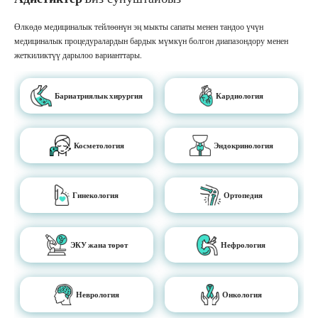
Өлкөдө медициналык тейлөөнүн эң мыкты сапаты менен тандоо үчүн
медициналык процедуралардын бардык мүмкүн болгон диапазондору менен
жеткиликтүү дарылоо варианттары.
Бариатриялык хирургия
Кардиология
Косметология
Эндокринология
Гинекология
Ортопедия
ЭКУ жана төрөт
Нефрология
Неврология
Онкология