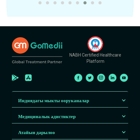
NABH Certified Healthcare
Platform
Индиядагы мыкты ооруканалар
Медициналык адистиктер
Атайын дарылоо