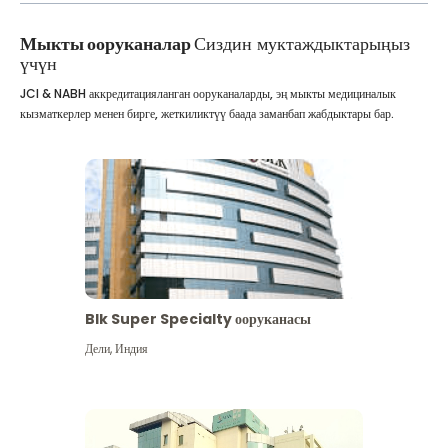
Мыкты ооруканалар
Сиздин муктаждыктарыңыз
үчүн
JCI & NABH аккредитацияланган ооруканаларды, эң мыкты медициналык
кызматкерлер менен бирге, жеткиликтүү баада заманбап жабдыктары бар.
Blk Super Specialty ооруканасы
Дели
,
Индия