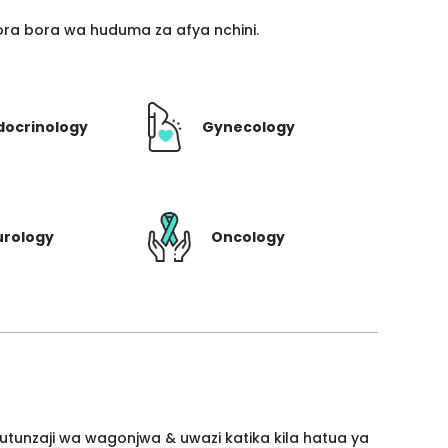
ra bora wa huduma za afya nchini.
docrinology
Gynecology
urology
Oncology
utunzaji wa wagonjwa & uwazi katika kila hatua ya