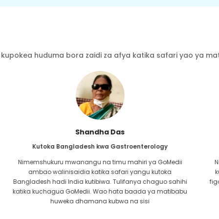
kupokea huduma bora zaidi za afya katika safari yao ya mati
Furkanul Islam
Kutoka Bangladesh kwa Upandikizaji wa Figo
Nilikuwa nimetoa matumaini yote kwamba ningeweza
kupokea aina yoyote ya matibabu kwa tatizo langu la
i
figo. Ilikuwa tu baada ya kukutana na GoMedii na neema
u
ya Mwenyezi Mungu na kuwasiliana nao.