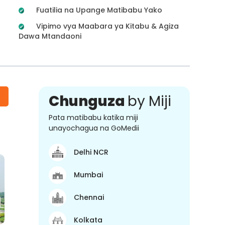
Fuatilia na Upange Matibabu Yako
Vipimo vya Maabara ya Kitabu & Agiza
Dawa Mtandaoni
Chunguza
by Miji
Pata matibabu katika miji
unayochagua na GoMedii
Delhi NCR
Mumbai
Chennai
Kolkata