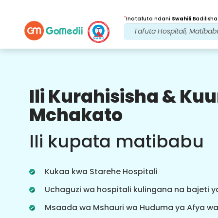
*
Inatafuta ndani
Swahili
Badilisha
Ili Kurahisisha & K
Faida Zetu
Mchakato
Baada ya
Matibabu
ufuatiliaji
Ili kupata matibabu
wa huduma
Pata usaidizi wa matibabu na
mgonjwa wa 24x7 na timu yetu
Kukaa kwa Starehe Hospitali
inayoshughulikia masuala yako kila
wakati. Taarifa za mara kwa mara
Uchaguzi wa hospitali kulingana na bajeti 
kuhusu mahitaji yako ya matibabu.
Msaada wa Mshauri wa Huduma ya Afya w