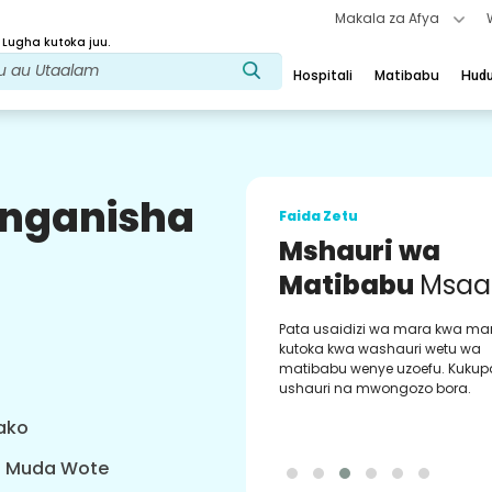
Makala za Afya
 Lugha kutoka juu.
Hospitali
Matibabu
Hud
uunganisha
Faida Zetu
Mshauri wa
Matibabu
Msaa
Pata usaidizi wa mara kwa ma
kutoka kwa washauri wetu wa
matibabu wenye uzoefu. Kukup
ushauri na mwongozo bora.
yako
a Muda Wote