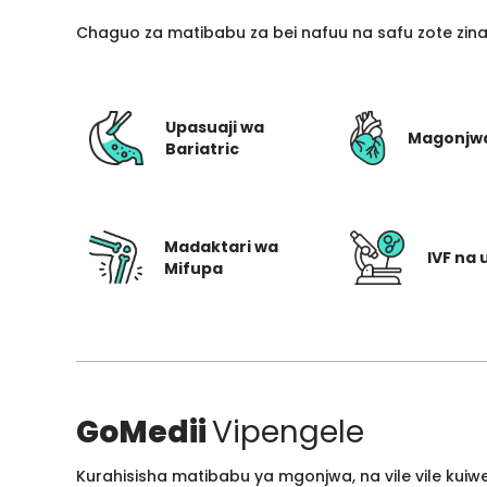
Chaguo za matibabu za bei nafuu na safu zote zin
Upasuaji wa
Magonjw
Bariatric
Madaktari wa
IVF na 
Mifupa
GoMedii
Vipengele
Kurahisisha matibabu ya mgonjwa, na vile vile kui