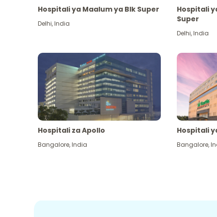
Hospitali ya Maalum ya Blk Super
Hospitali 
Super
Delhi
,
India
Delhi
,
India
Hospitali za Apollo
Hospitali y
Bangalore
,
India
Bangalore
,
In