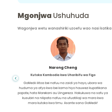
Mgonjwa
Ushuhuda
Wagonjwa wetu wanashiriki uzoefu wao nasi katika 
Shandha Das
Kutoka Bangladesh kwa Gastroenterology
ra wa
Nimemshukuru mwanangu na timu mahiri ya GoMedii
atikana
ambao walinisaidia katika safari yangu kutoka
 safu ya
Bangladesh hadi India kutibiwa. Tulifanya chaguo sahih
ra kwa
katika kuchagua GoMedii. Wao hata baada ya matibab
i!
huweka dhamana kubwa na sisi