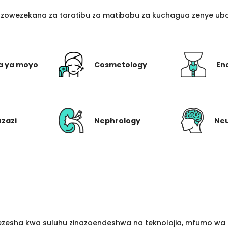
azowezekana za taratibu za matibabu za kuchagua zenye ubo
a ya moyo
Cosmetology
En
uzazi
Nephrology
Ne
wezesha kwa suluhu zinazoendeshwa na teknolojia, mfumo wa 