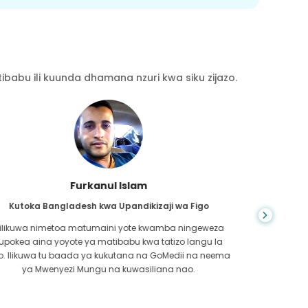
babu ili kuunda dhamana nzuri kwa siku zijazo.
Chea Sarath
Kutoka Kambodia kwa CKD
CKD ni hali ya maisha ya muda mrefu ambayo inazidi
kuwa mbaya. Niliteseka kwa muda mrefu na hatimaye
nilip
GoMedii na mmoja wa mshirika wao huko Kambodia
kwe
walinisaidia kutambua ilikuwa wakati wa kushikilia afya
kufa
yangu.