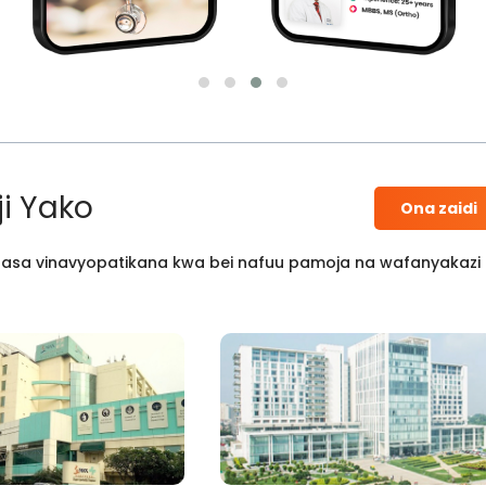
i Yako
Ona zaidi
 kisasa vinavyopatikana kwa bei nafuu pamoja na wafanyakazi