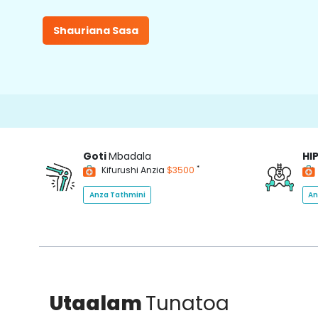
Shauriana Sasa
Goti
Mbadala
HI
*
Kifurushi Anzia
$3500
Anza Tathmini
An
Utaalam
Tunatoa