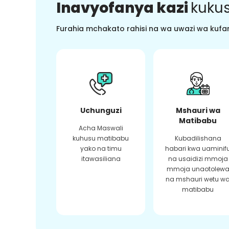
Inavyofanya kazi
kukus
Furahia mchakato rahisi na wa uwazi wa kufan
Uchunguzi
Mshauri wa
Matibabu
Acha Maswali
kuhusu matibabu
Kubadilishana
yako na timu
habari kwa uaminif
itawasiliana
na usaidizi mmoja
mmoja unaotolew
na mshauri wetu w
matibabu