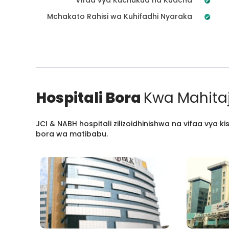
Mchakato Rahisi wa Kuhifadhi Nyaraka
Hospitali Bora
Kwa Mahitaj
JCI & NABH hospitali zilizoidhinishwa na vifaa vya
bora wa matibabu.