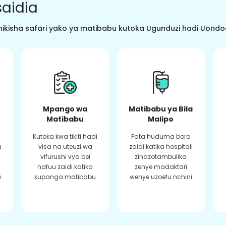
aidia
ikisha safari yako ya matibabu kutoka Ugunduzi hadi Uondoaj
Mpango wa
Matibabu ya Bila
Matibabu
Malipo
Kutoka kwa tikiti hadi
Pata huduma bora
u
visa na uteuzi wa
zaidi katika hospitali
vifurushi vya bei
zinazotambulika
a
nafuu zaidi katika
zenye madaktari
a
kupanga matibabu
wenye uzoefu nchini