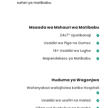
safari ya matibabu.
Msaada wa Mshauri wa Matibabu
24x7* Upatikanaji
Usaidizi wa Piga na Gumzo
14+ Usaidizi wa Lugha
Mapendekezo ya Matibabu
Huduma ya Wagonjwa
Wafanyakazi waliojitolea katika Hospitali
Usaidizi wa usafiri na malazi
Vifaa vya Kuchukua na Kuacha