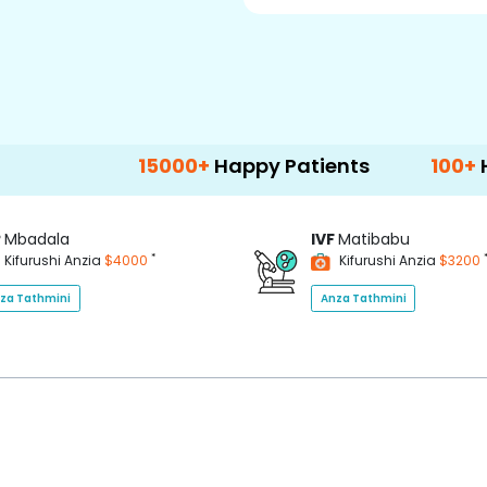
15000+
Happy Patients
100+
Hospitals 
P
Mbadala
IVF
Matibabu
*
Kifurushi Anzia
$4000
Kifurushi Anzia
$3200
za Tathmini
Anza Tathmini