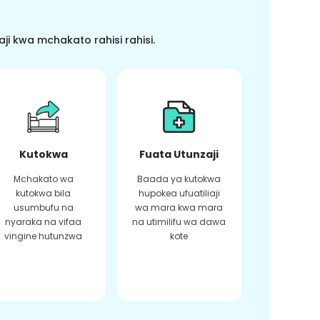
i kwa mchakato rahisi rahisi.
Kutokwa
Fuata Utunzaji
Mchakato wa
Baada ya kutokwa
kutokwa bila
hupokea ufuatiliaji
usumbufu na
wa mara kwa mara
nyaraka na vifaa
na utimilifu wa dawa
vingine hutunzwa
kote