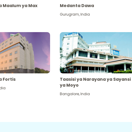
ya Maalum ya Max
Medanta Dawa
Gurugram
,
India
a Fortis
Taasisi ya Narayana ya Sayansi
ya Moyo
dia
Bangalore
,
India