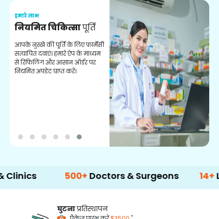
हमारे लाभ
ह
नियमित चिकित्सा
पूर्ति
य
आपके नुस्खे की पूर्ति के लिए फ़ार्मेसी
स
सत्यापित दवाएं। हमारे ऐप के माध्यम
क
से रिफिलिंग और आसान ऑर्डर पर
अन
नियमित अपडेट प्राप्त करें।
s
500+
Doctors & Surgeons
14+
Langua
घुटना
प्रतिस्थापन
*
पैकेज प्रारंभ करें
$3500