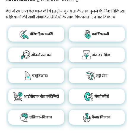
देश में स्वास्थ्य देखभाल की बेहतरीन गुणवत्ता के साथ चुनने के लिए चिकित्सा
प्रक्रियाओं की सभी संभावित श्रेणियों के साथ किफायती उपचार विकल्प।
बेरिएट्रिक सर्जरी
कार्डियलजी
सौंदर्य प्रसाधन
अंतःस्त्राविका
प्रसूतिशास्र
हड्डी रोग
आईवीएफ और फर्टिलिटी
नेफ्रोलॉजी
तंत्रिका-विज्ञान
कैंसर विज्ञान