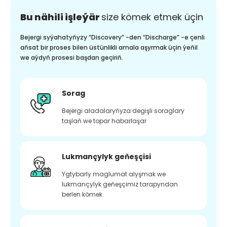
Bu nähili işleýär
size kömek etmek üçin
Bejergi syýahatyňyzy “Discovery” -den “Discharge” -e çenli
aňsat bir proses bilen üstünlikli amala aşyrmak üçin ýeňil
we aýdyň prosesi başdan geçiriň.
Sorag
Bejergi aladalaryňyza degişli soraglary
taşlaň we topar habarlaşar
Lukmançylyk geňeşçisi
Ygtybarly maglumat alyşmak we
lukmançylyk geňeşçimiz tarapyndan
berlen kömek