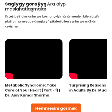
Saglygy goraýyş
Ara alyp
maslahatlaşmalar
Iň tejribeli lukmanlar we lukmançylyk hünärmenleri bilen biziň
platformamyzda näsaglaryň pikirleri bilen synlar we möhüm
çekişme.
Metabolic Syndrome: Take
Surprising Reasons fo
Care of Your Heart (Part - 1) |
in Adults By Dr. Mudas
Dr. Ajay Kumar Sharma
Hemmesini gormek