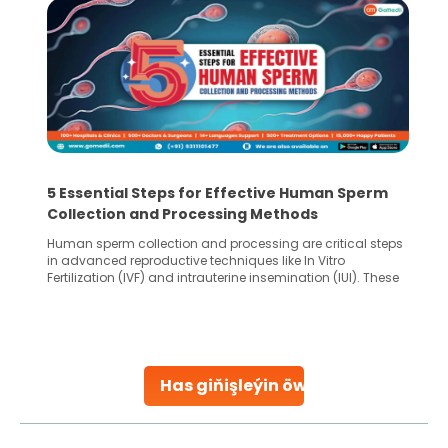
5 Essential Steps for Effective Human Sperm
Collection and Processing Methods
Human sperm collection and processing are critical steps
in advanced reproductive techniques like In Vitro
Fertilization (IVF) and intrauterine insemination (IUI). These
methods enable medical professionals to tackle fertility
challenges and help couples achieve their dream of
parenthood. Skilled technicians collect sperm using
specialized procedures to ensure optimal quality. Once
collected, they process the
Has giňişleýin öwreniň
Continue Reading