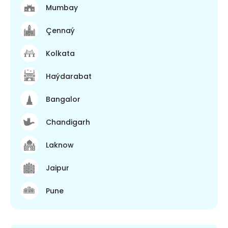
Mumbay
Çennaý
Kolkata
Haýdarabat
Bangalor
Chandigarh
Laknow
Jaipur
Pune