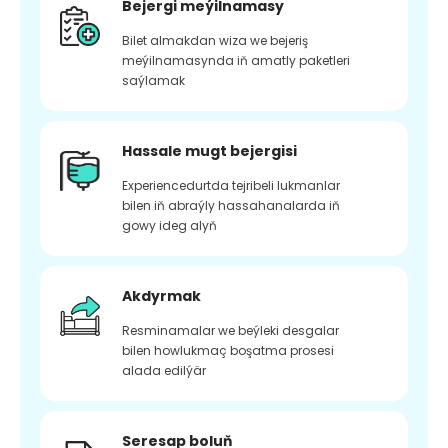
Bejergi meýilnamasy
Bilet almakdan wiza we bejeriş
meýilnamasynda iň amatly paketleri
saýlamak
Hassale mugt bejergisi
Experiencedurtda tejribeli lukmanlar
bilen iň abraýly hassahanalarda iň
gowy ideg alyň
Akdyrmak
Resminamalar we beýleki desgalar
bilen howlukmaç boşatma prosesi
alada edilýär
Seresap boluň