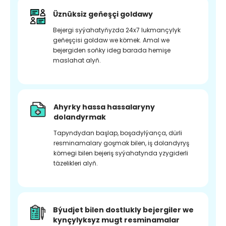
Üznüksiz geňeşçi goldawy
Bejergi syýahatyňyzda 24x7 lukmançylyk
geňeşçisi goldaw we kömek. Amal we
bejergiden soňky ideg barada hemişe
maslahat alyň.
Ahyrky hassa hassalaryny
dolandyrmak
Tapyndydan başlap, boşadylýança, dürli
resminamalary goşmak bilen, iş dolandyryş
kömegi bilen bejeriş syýahatynda yzygiderli
täzelikleri alyň.
Býudjet bilen dostlukly bejergiler we
kynçylyksyz mugt resminamalar