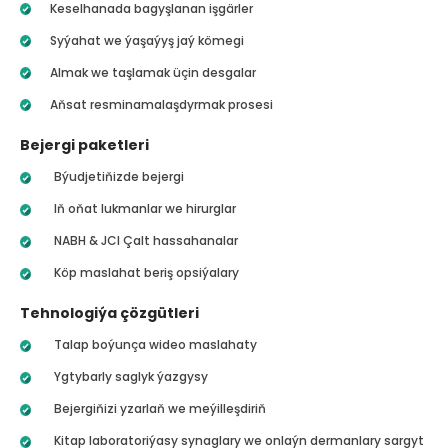
Keselhanada bagyşlanan işgärler
Syýahat we ýaşaýyş jaý kömegi
Almak we taşlamak üçin desgalar
Aňsat resminamalaşdyrmak prosesi
Bejergi paketleri
Býudjetiňizde bejergi
Iň oňat lukmanlar we hirurglar
NABH & JCI Çalt hassahanalar
Köp maslahat beriş opsiýalary
Tehnologiýa çözgütleri
Talap boýunça wideo maslahaty
Ygtybarly saglyk ýazgysy
Bejergiňizi yzarlaň we meýilleşdiriň
Kitap laboratoriýasy synaglary we onlaýn dermanlary sargyt