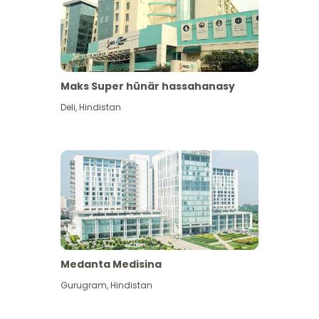
Maks Super hünär hassahanasy
Deli
,
Hindistan
Medanta Medisina
Gurugram
,
Hindistan