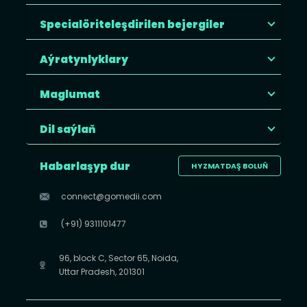
Specialöriteleşdirilen bejergiler
Aýratynlyklary
Maglumat
Dil saýlaň
Habarlaşyp dur
HYZMATDAŞ BOLUŇ
connect@gomedii.com
(+91) 9311101477
96, block C, Sector 65, Noida,
Uttar Pradesh, 201301