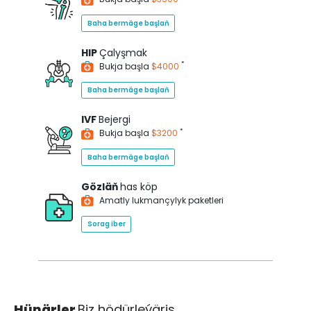
Baha bermäge başlaň
HIP
Çalyşmak
*
Bukja başla
$4000
Baha bermäge başlaň
IVF
Bejergi
*
Bukja başla
$3200
Baha bermäge başlaň
Gözläň
has köp
Amatly lukmançylyk paketleri
Sorag iber
Hünärler
Biz hödürleýäris