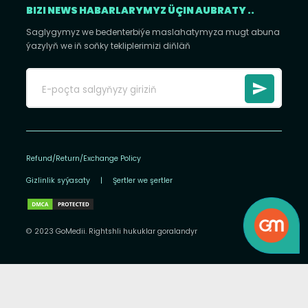
BIZI NEWS HABARLARYMYZ ÜÇIN AUBRATY ..
Saglygymyz we bedenterbiýe maslahatymyza mugt abuna
ýazylyň we iň soňky tekliplerimizi diňläň
Refund/Return/Exchange Policy
Gizlinlik syýasaty
|
Şertler we şertler
© 2023 GoMedii. Rightshli hukuklar goralandyr