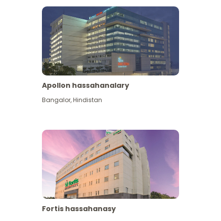
Apollon hassahanalary
Has giňişleýin gör
Bangalor
,
Hindistan
Fortis hassahanasy