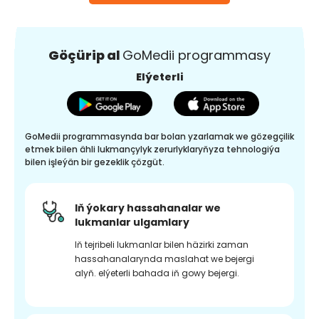
Göçürip al
GoMedii programmasy
Elýeterli
GoMedii programmasynda bar bolan yzarlamak we gözegçilik
etmek bilen ähli lukmançylyk zerurlyklaryňyza tehnologiýa
bilen işleýän bir gezeklik çözgüt.
Iň ýokary hassahanalar we
lukmanlar ulgamlary
Iň tejribeli lukmanlar bilen häzirki zaman
hassahanalarynda maslahat we bejergi
alyň. elýeterli bahada iň gowy bejergi.