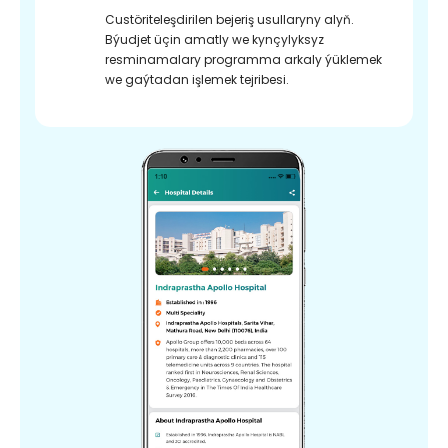
Custöriteleşdirilen bejeriş usullaryny alyň.
Býudjet üçin amatly we kynçylyksyz
resminamalary programma arkaly ýüklemek
we gaýtadan işlemek tejribesi.