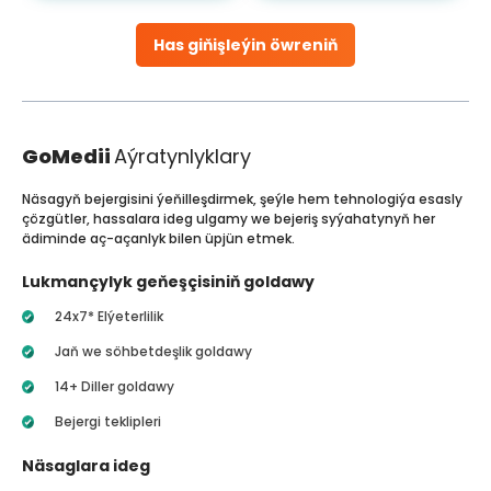
Has giňişleýin öwreniň
GoMedii
Aýratynlyklary
Näsagyň bejergisini ýeňilleşdirmek, şeýle hem tehnologiýa esasly
çözgütler, hassalara ideg ulgamy we bejeriş syýahatynyň her
ädiminde aç-açanlyk bilen üpjün etmek.
Lukmançylyk geňeşçisiniň goldawy
24x7* Elýeterlilik
Jaň we söhbetdeşlik goldawy
14+ Diller goldawy
Bejergi teklipleri
Näsaglara ideg