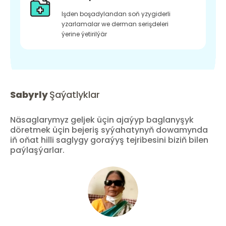
Işden boşadylandan soň yzygiderli
yzarlamalar we derman serişdeleri
ýerine ýetirilýär
Sabyrly
Şaýatlyklar
Näsaglarymyz geljek üçin ajaýyp baglanyşyk
döretmek üçin bejeriş syýahatynyň dowamynda
iň oňat hilli saglygy goraýyş tejribesini biziň bilen
paýlaşýarlar.