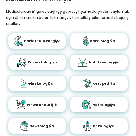
Medicalurduň iň gowy saglygy goraýyş hyzmatlaryndan saýlamak
üçin ähli mümkin bolan lukmançylyk amallary bilen amatly bejeriş
usullary.
Bariatriki hirurgiýa
Kardiologiýa
Kosmetologiýa
Endokrinologiýa
Ginekologiýa
Ortopediýa
IVF we öndürijilik
Nefrologiýa
Newrologiýa
Onkologiýa