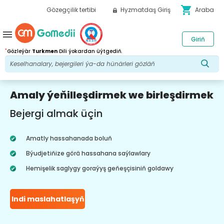
shopping_cart
Gözegçilik tertibi
Hyzmatdaş Giriş
Araba
menu
Giriň
*
Gözleýär
Turkmen
Dili ýokardan üýtgediň.
Amaly ýeňilleşdirmek we birleşdirmek
Bejergi almak üçin
Amatly hassahanada boluň
Býudjetiňize görä hassahana saýlawlary
Hemişelik saglygy goraýyş geňeşçisiniň goldawy
Indi maslahatlaşyň