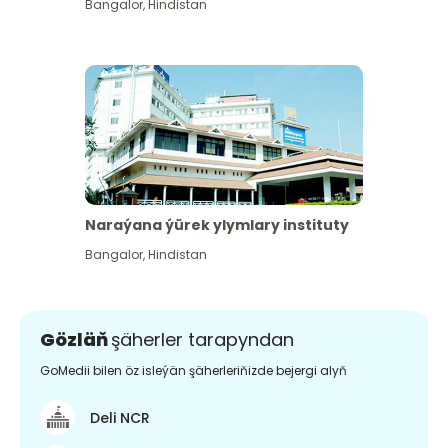
Bangalor
,
Hindistan
Naraýana ýürek ylymlary instituty
Bangalor
,
Hindistan
Gözläň
şäherler tarapyndan
GoMedii bilen öz isleýän şäherleriňizde bejergi alyň
Deli NCR