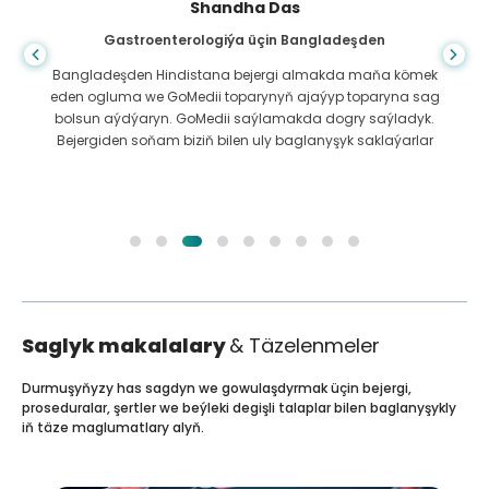
Shandha Das
Gastroenterologiýa üçin Bangladeşden
Bangladeşden Hindistana bejergi almakda maňa kömek
eden ogluma we GoMedii toparynyň ajaýyp toparyna sag
bolsun aýdýaryn. GoMedii saýlamakda dogry saýladyk.
Bejergiden soňam biziň bilen uly baglanyşyk saklaýarlar
Saglyk makalalary
& Täzelenmeler
Durmuşyňyzy has sagdyn we gowulaşdyrmak üçin bejergi,
proseduralar, şertler we beýleki degişli talaplar bilen baglanyşykly
iň täze maglumatlary alyň.