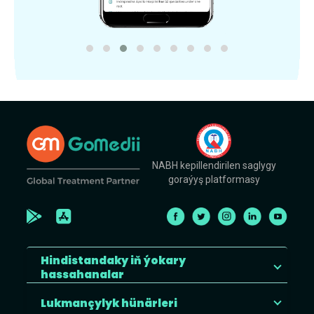
NABH kepillendirilen saglygy
goraýyş platformasy
Hindistandaky iň ýokary
hassahanalar
Lukmançylyk hünärleri