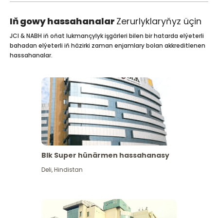
Iň gowy hassahanalar
Zerurlyklaryňyz üçin
JCI & NABH iň oňat lukmançylyk işgärleri bilen bir hatarda elýeterli
bahadan elýeterli iň häzirki zaman enjamlary bolan akkreditlenen
hassahanalar.
Blk Super hünärmen hassahanasy
Deli
,
Hindistan