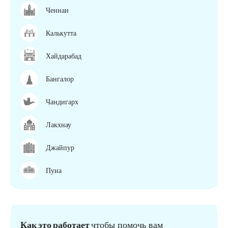
Ченнаи
Калькутта
Хайдарабад
Бангалор
Чандигарх
Лакхнау
Джайпур
Пуна
Как это работает
чтобы помочь вам