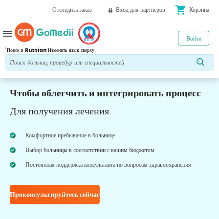
shopping_cart
Отследить заказ
Вход для партнеров
Корзина
menu
Войти
*
Поиск в
Russian
Изменить язык сверху.
Чтобы облегчить и интегрировать процесс
Для получения лечения
Комфортное пребывание в больнице
Выбор больницы в соответствии с вашим бюджетом
Постоянная поддержка консультанта по вопросам здравоохранения
Проконсультируйтесь сейчас