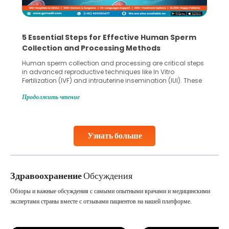
5 Essential Steps for Effective Human Sperm
Collection and Processing Methods
Human sperm collection and processing are critical steps
in advanced reproductive techniques like In Vitro
Fertilization (IVF) and intrauterine insemination (IUI). These
methods enable medical professionals to tackle fertility
Продолжить чтение
challenges and help couples achieve their dream of
parenthood. Skilled technicians collect sperm using
specialized procedures to ensure optimal quality. Once
collected, they process the
Узнать больше
Continue Reading
Здравоохранение
Обсуждения
Обзоры и важные обсуждения с самыми опытными врачами и медицинскими
экспертами страны вместе с отзывами пациентов на нашей платформе.