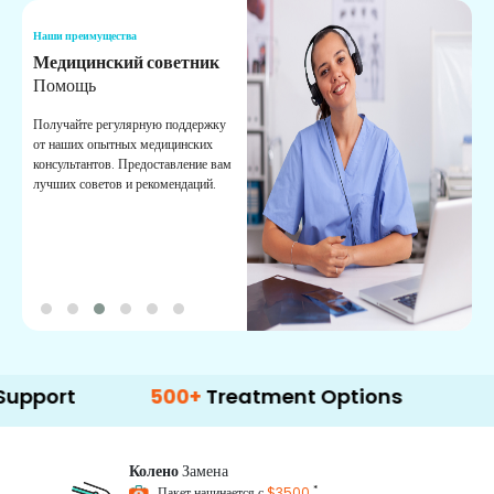
Наши преимущества
Н
Медицинский советник
О
Помощь
К
Получайте регулярную поддержку
О
от наших опытных медицинских
с
консультантов. Предоставление вам
п
лучших советов и рекомендаций.
в
о
500+
Treatment Options
Колено
Замена
*
Пакет начинается с
$3500