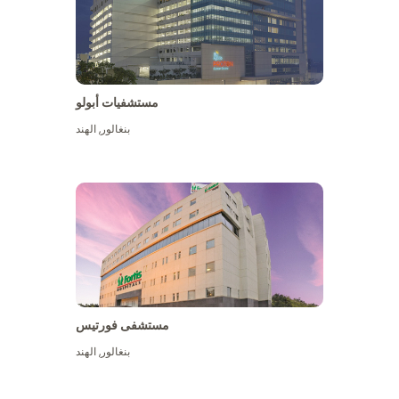
مستشفيات أبولو
بنغالور
,
الهند
عرض المزيد
مستشفى فورتيس
بنغالور
,
الهند