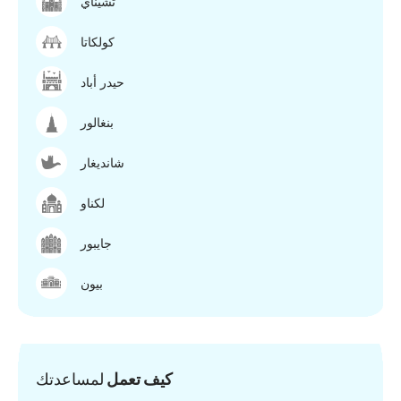
تشيناي
كولكاتا
حيدر أباد
بنغالور
شانديغار
لكناو
جايبور
بيون
كيف تعمل
لمساعدتك