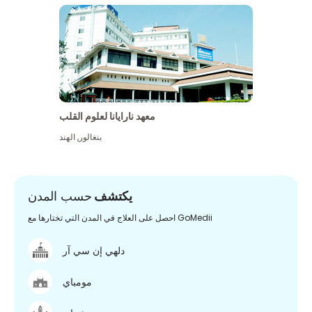
معهد نارايانا لعلوم القلب
بنغالور
,
الهند
يكتشف
حسب المدن
احصل على العلاج في المدن التي تختارها مع GoMedii
دلهي إن سي آر
مومباي