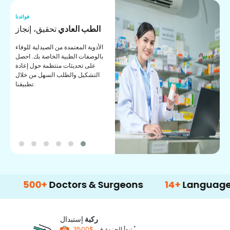
نا
فوائدنا
ر
الطب العادي
تحقيق، إنجاز
ة
الأدوية المعتمدة من الصيدلية للوفاء
ات
بالوصفات الطبية الخاصة بك. احصل
على تحديثات منتظمة حول إعادة
التشكيل والطلب السهل من خلال
تطبيقنا.
00+
Doctors & Surgeons
14+
Language Suppo
ركبة
إستبدال
*
$3500
تبدأ الحزمة في