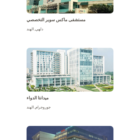
مستشفى ماكس سوبر التخصصي
دلهي
,
الهند
ميدانتا الدواء
جوروجرام
,
الهند