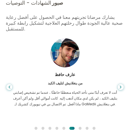
صبور
الشهادات - التوصيات
يشارك مرضانا تجربتهم معنا في الحصول على أفضل رعاية
صحية عالية الجودة طوال رحلتهم العلاجية لتشكيل رابطة كبيرة
للمستقبل.
عارف حافظ
من بنغلاديش لتليف الكبد
أنت لا تعرف أبدًا متى تأخذ الحياة منعطفًا خاطئًا ، عندما تم تشخيص إصابتي
بتليف الكبد ، لم يكن لدي مكان أذهب إليه. كانت أموالي أقل ولم أكن أعرف
ماذا أفعل. تم الاتصال بي في نيويورك كشريك لـ GoMedii في بنغلاديش.