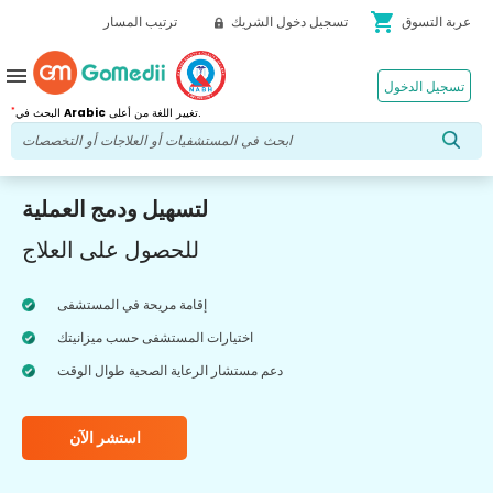
shopping_cart
عربة التسوق
تسجيل دخول الشريك
ترتيب المسار
menu
تسجيل الدخول
*
تغيير اللغة من أعلى.
Arabic
البحث في
لتسهيل ودمج العملية
للحصول على العلاج
إقامة مريحة في المستشفى
اختيارات المستشفى حسب ميزانيتك
دعم مستشار الرعاية الصحية طوال الوقت
استشر الآن