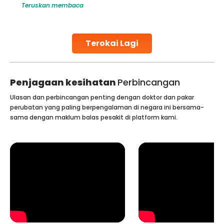
Teruskan membaca
challenges and help couples achieve their dream of
parenthood. Skilled technicians collect sperm using
specialized procedures to ensure optimal quality. Once
collected, they process the
Terokai Lagi
Continue Reading
Penjagaan kesihatan
Perbincangan
Ulasan dan perbincangan penting dengan doktor dan pakar
perubatan yang paling berpengalaman di negara ini bersama-
sama dengan maklum balas pesakit di platform kami.