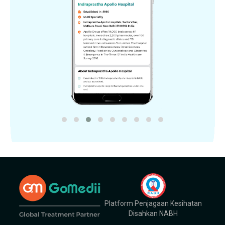
Platform Penjagaan Kesihatan
Disahkan NABH