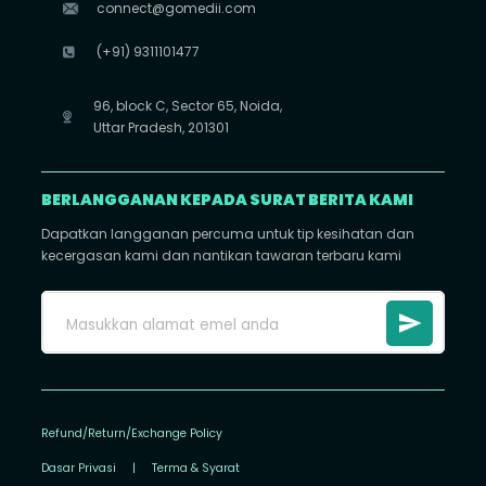
connect@gomedii.com
(+91) 9311101477
96, block C, Sector 65, Noida,
Uttar Pradesh, 201301
BERLANGGANAN KEPADA SURAT BERITA KAMI
Dapatkan langganan percuma untuk tip kesihatan dan
kecergasan kami dan nantikan tawaran terbaru kami
Refund/Return/Exchange Policy
Dasar Privasi
|
Terma & Syarat