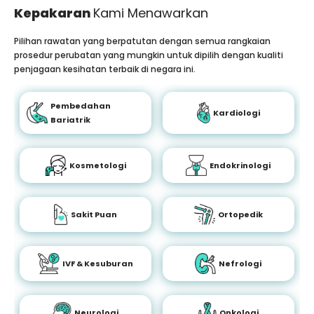
Kepakaran
Kami Menawarkan
Pilihan rawatan yang berpatutan dengan semua rangkaian
prosedur perubatan yang mungkin untuk dipilih dengan kualiti
penjagaan kesihatan terbaik di negara ini.
Pembedahan
Kardiologi
Bariatrik
Kosmetologi
Endokrinologi
Sakit Puan
Ortopedik
IVF & Kesuburan
Nefrologi
Neurologi
Onkologi