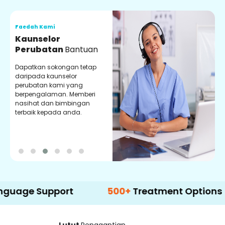
Faedah Kami
F
Kaunselor
V
Perubatan
Bantuan
P
Dapatkan sokongan tetap
P
daripada kaunselor
d
perubatan kami yang
p
berpengalaman. Memberi
m
nasihat dan bimbingan
m
terbaik kepada anda.
p
k
upport
500+
Treatment Options