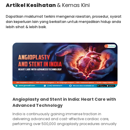
Artikel Kesihatan
& Kemas Kini
Dapatkan maklumat terkini mengenai rawatan, prosedur, syarat
dan keperluan lain yang berkaitan untuk menjadikan hidup anda
lebih sihat & lebih baik.
5 Essential Steps for Effective Human Sperm
Collection and Processing Methods
Human sperm collection and processing are critical steps
in advanced reproductive techniques like In Vitro
Fertilization (IVF) and intrauterine insemination (IUI). These
methods enable medical professionals to tackle fertility