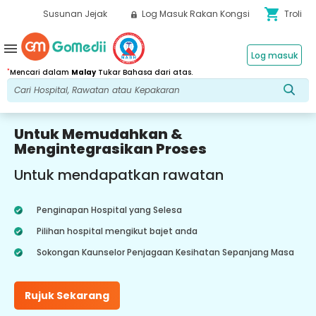
shopping_cart
Susunan Jejak
Log Masuk Rakan Kongsi
Troli
menu
Log masuk
*
Mencari dalam
Malay
Tukar Bahasa dari atas.
Untuk Memudahkan &
Mengintegrasikan Proses
Untuk mendapatkan rawatan
Penginapan Hospital yang Selesa
Pilihan hospital mengikut bajet anda
Sokongan Kaunselor Penjagaan Kesihatan Sepanjang Masa
Rujuk Sekarang