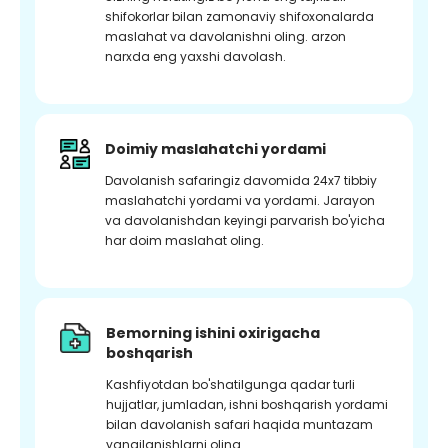
shifokorlar bilan zamonaviy shifoxonalarda
maslahat va davolanishni oling. arzon
narxda eng yaxshi davolash.
Doimiy maslahatchi yordami
Davolanish safaringiz davomida 24x7 tibbiy
maslahatchi yordami va yordami. Jarayon
va davolanishdan keyingi parvarish bo'yicha
har doim maslahat oling.
Bemorning ishini oxirigacha
boshqarish
Kashfiyotdan bo'shatilgunga qadar turli
hujjatlar, jumladan, ishni boshqarish yordami
bilan davolanish safari haqida muntazam
yangilanishlarni oling.