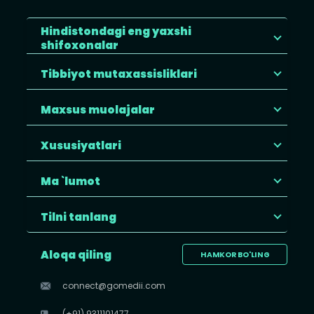
Hindistondagi eng yaxshi
shifoxonalar
Tibbiyot mutaxassisliklari
Maxsus muolajalar
Xususiyatlari
Ma `lumot
Tilni tanlang
Aloqa qiling
HAMKOR BO'LING
connect@gomedii.com
(+91) 9311101477