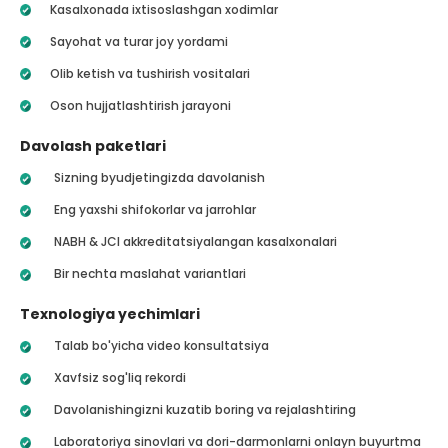
Kasalxonada ixtisoslashgan xodimlar
Sayohat va turar joy yordami
Olib ketish va tushirish vositalari
Oson hujjatlashtirish jarayoni
Davolash paketlari
Sizning byudjetingizda davolanish
Eng yaxshi shifokorlar va jarrohlar
NABH & JCI akkreditatsiyalangan kasalxonalari
Bir nechta maslahat variantlari
Texnologiya yechimlari
Talab bo'yicha video konsultatsiya
Xavfsiz sog'liq rekordi
Davolanishingizni kuzatib boring va rejalashtiring
Laboratoriya sinovlari va dori-darmonlarni onlayn buyurtma