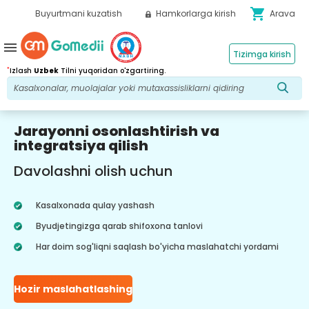
shopping_cart
Buyurtmani kuzatish
Hamkorlarga kirish
Arava
menu
Tizimga kirish
*
Izlash
Uzbek
Tilni yuqoridan o'zgartiring.
Jarayonni osonlashtirish va
integratsiya qilish
Davolashni olish uchun
Kasalxonada qulay yashash
Byudjetingizga qarab shifoxona tanlovi
Har doim sog'liqni saqlash bo'yicha maslahatchi yordami
Hozir maslahatlashing