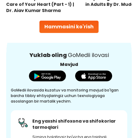
Care of Your Heart (Part - 1) |
in Adults By Dr. Mudas
Dr. Ajay Kumar Sharma
Hammasini ko'rish
Yuklab oling
GoMedii ilovasi
Mavjud
GoMedii ilovasida kuzatuv va monitoring mavjud bo'lgan
barcha tibbiy ehtiyojlaringiz uchun texnologiyaga
asoslangan bir martalik yechim.
Eng yaxshi shifoxona va shifokorlar
tarmoqlari
Sizning holatingiz bo'yicha eng tajribali