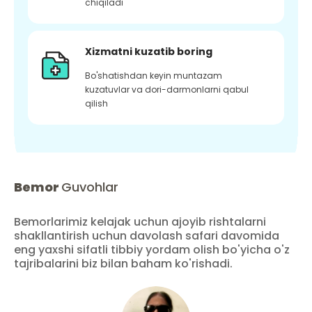
chiqiladi
Xizmatni kuzatib boring
Bo'shatishdan keyin muntazam
kuzatuvlar va dori-darmonlarni qabul
qilish
Bemor
Guvohlar
Bemorlarimiz kelajak uchun ajoyib rishtalarni
shakllantirish uchun davolash safari davomida
eng yaxshi sifatli tibbiy yordam olish bo'yicha o'z
tajribalarini biz bilan baham ko'rishadi.