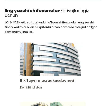
Eng yaxshi shifoxonalar
Ehtiyojlaringiz
uchun
JCI & NABH akkreditatsiyadan o'tgan shifoxonalar, eng yaxshi
tibbiy xodimlar bilan bir qatorda arzon narxlarda mavjud bo'lgan
zamonaviy jihozlar.
Blk Super maxsus kasalxonasi
Dehli
,
Hindiston