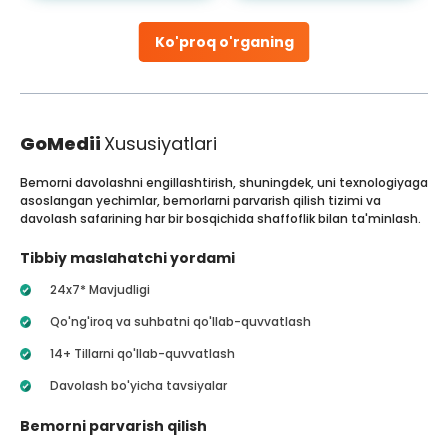
Ko'proq o'rganing
GoMedii
Xususiyatlari
Bemorni davolashni engillashtirish, shuningdek, uni texnologiyaga
asoslangan yechimlar, bemorlarni parvarish qilish tizimi va
davolash safarining har bir bosqichida shaffoflik bilan ta'minlash.
Tibbiy maslahatchi yordami
24x7* Mavjudligi
Qo'ng'iroq va suhbatni qo'llab-quvvatlash
14+ Tillarni qo'llab-quvvatlash
Davolash bo'yicha tavsiyalar
Bemorni parvarish qilish