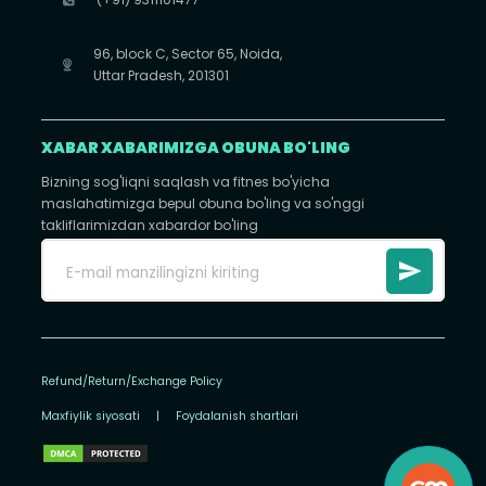
96, block C, Sector 65, Noida,
Uttar Pradesh, 201301
XABAR XABARIMIZGA OBUNA BO'LING
Bizning sog'liqni saqlash va fitnes bo'yicha
maslahatimizga bepul obuna bo'ling va so'nggi
takliflarimizdan xabardor bo'ling
Refund/Return/Exchange Policy
Maxfiylik siyosati
|
Foydalanish shartlari