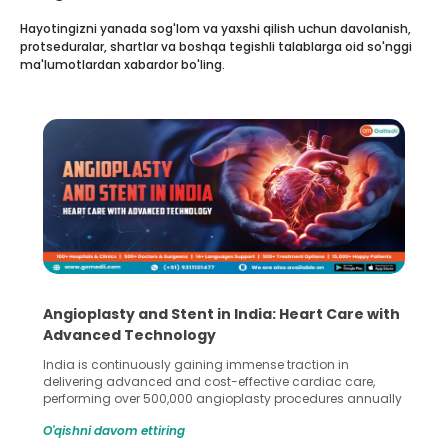
Hayotingizni yanada sog'lom va yaxshi qilish uchun davolanish,
protseduralar, shartlar va boshqa tegishli talablarga oid so'nggi
ma'lumotlardan xabardor bo'ling.
India: Heart Care with
5 Essential Steps for Effecti
Collection and Processing Me
immense traction in
Human sperm collection and processin
ffective cardiac care,
in advanced reproductive techniques li
plasty procedures annually
Fertilization (IVF) and intrauterine ins
90%. Patients across the
methods enable medical professionals t
O'qishni davom ettiring
ents like angioplasty and
challenges and help couples achieve 