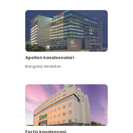
Apollon kasalxonalari
Koʻproq koʻrish
Bangalor
,
Hindiston
Fortis kasalxonasi