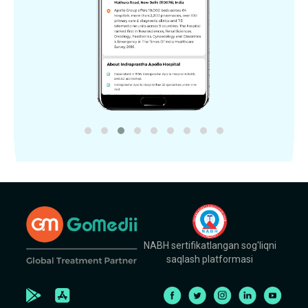
NABH sertifikatlangan sog'liqni
saqlash platformasi