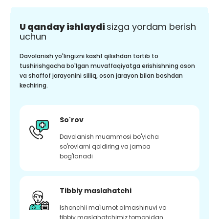
U qanday ishlaydi
sizga yordam berish
uchun
Davolanish yo'lingizni kashf qilishdan tortib to
tushirishgacha bo'lgan muvaffaqiyatga erishishning oson
va shaffof jarayonini silliq, oson jarayon bilan boshdan
kechiring.
So'rov
Davolanish muammosi bo'yicha
so'rovlarni qoldiring va jamoa
bog'lanadi
Tibbiy maslahatchi
Ishonchli ma'lumot almashinuvi va
tibbiy maslahatchimiz tomonidan