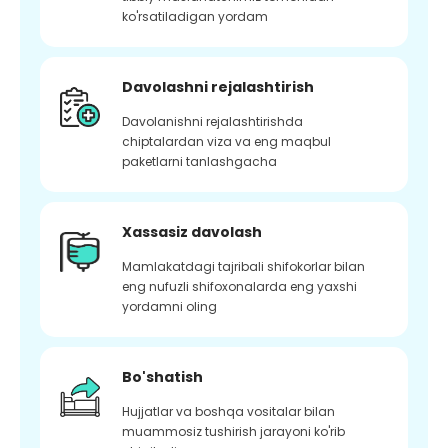
ko'rsatiladigan yordam
Davolashni rejalashtirish
Davolanishni rejalashtirishda
chiptalardan viza va eng maqbul
paketlarni tanlashgacha
Xassasiz davolash
Mamlakatdagi tajribali shifokorlar bilan
eng nufuzli shifoxonalarda eng yaxshi
yordamni oling
Bo'shatish
Hujjatlar va boshqa vositalar bilan
muammosiz tushirish jarayoni ko'rib