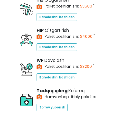
Tiz
O'zgartirish
*
Paket boshlanishi:
$3500
Baholashni boshlash
HIP
O'zgartirish
*
Paket boshlanishi:
$4000
Baholashni boshlash
IVF
Davolash
*
Paket boshlanishi:
$3200
Baholashni boshlash
Tadqiq qiling
Ko'proq
Hamyonbop tibbiy paketlar
So'rov yuborish