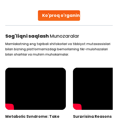
tals, owing to the
parenthood. Skilled technicians colle
re and affordability.
specialized procedures to ensure opt
d
collected, they process the
Ko'proq o'rganing
Continue Reading
Sog'liqni saqlash
Munozaralar
Mamlakatning eng tajribali shifokorlari va tibbiyot mutaxassislari
bilan bizning platformamizdagi bemorlarning fikr-mulohazalari
bilan sharhlar va muhim muhokamalar.
Metabolic Syndrome: Take
Surprising Reasons fo