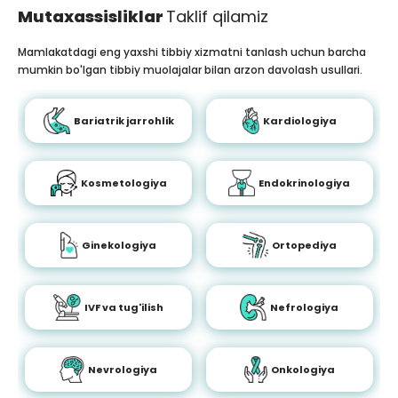
Mutaxassisliklar
Taklif qilamiz
Mamlakatdagi eng yaxshi tibbiy xizmatni tanlash uchun barcha
mumkin bo'lgan tibbiy muolajalar bilan arzon davolash usullari.
Bariatrik jarrohlik
Kardiologiya
Kosmetologiya
Endokrinologiya
Ginekologiya
Ortopediya
IVF va tug'ilish
Nefrologiya
Nevrologiya
Onkologiya