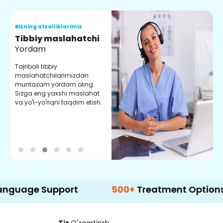
Bizning afzalliklarimiz
B
Tibbiy maslahatchi
O
Yordam
M
Tajribali tibbiy
S
maslahatchilarimizdan
y
muntazam yordam oling.
r
Sizga eng yaxshi maslahat
e
va yo'l-yo'riqni taqdim etish.
b
 Support
500+
Treatment Options