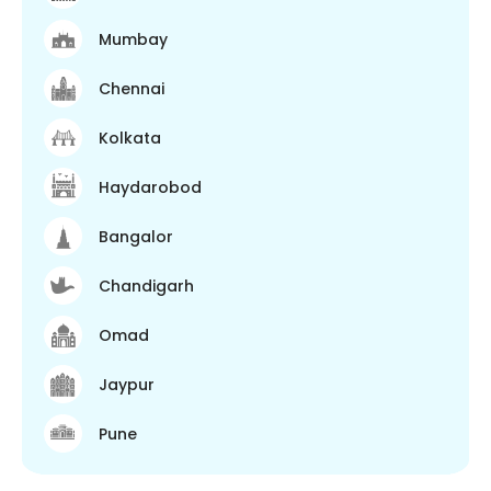
Mumbay
Chennai
Kolkata
Haydarobod
Bangalor
Chandigarh
Omad
Jaypur
Pune