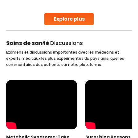
parenthood. Skilled technicians collect sperm using
specialized procedures to ensure optimal quality. Once
collected, they process the
Explore plus
Continue Reading
Soins de santé
Discussions
Examens et discussions importantes avec les médecins et
experts médicaux les plus expérimentés du pays ainsi que les
commentaires des patients sur notre plateforme.
Metabolic Syndrome: Take
Surprising Reasons fo