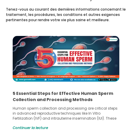
Tenez-vous au courant des dernières informations concernant le
traitement, les procédures, les conditions et autres exigences
pertinentes pour rendre votre vie plus saine et meilleure.
5 Essential Steps for Effective Human Sperm
Collection and Processing Methods
Human sperm collection and processing are critical steps
in advanced reproductive techniques like In Vitro
Fertilization (IVF) and intrauterine insemination (IUI). These
methods enable medical professionals to tackle fertility
Continuer la lecture
challenges and help couples achieve their dream of