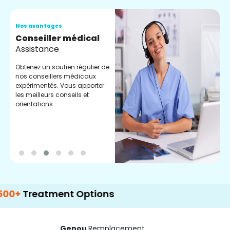
Nos avantages
N
Conseiller médical
V
Assistance
C
Obtenez un soutien régulier de
C
nos conseillers médicaux
n
expérimentés. Vous apporter
e
les meilleurs conseils et
t
orientations.
p
d
eatment Options
Genou
Remplacement