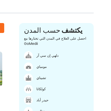
يكتشف
حسب المدن
احصل على العلاج في المدن التي تختارها مع
GoMedii
دلهي إن سي آر
مومباي
تشيناي
كولكاتا
حيدر أباد