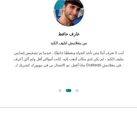
عشرات جهان
من بنغلاديش لأمراض القلب
السند المشترك مع GoMedii قديم. لقد اتصلت بهم بخصوص قضية
أ
caridiac منذ ما يقرب من عامين. ومع ذلك ، فقد كان الفريق دائمًا عونًا
ب
دائمًا! عادة ما أتصل بهم من وقت لآخر لإجراء فحوصاتي المنتظمة في
ماكس ، وأتمنى من الله أن يحافظ على روح الفريق.