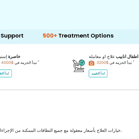
500+
Treatment Options
اطفال انابيب
علاج او معاملة
خاصرة
إستب
*
*
$3200
تبدأ الحزمة في
$4000
تبدأ الحزمة في
ابدأ التقييم
ابدأ التق
خيارات العلاج بأسعار معقولة مع جميع النطاقات الممكنة من الإجراءات الطبية للاختيار من بينها مع أفضل جودة للرعاية الصحية في البلاد.