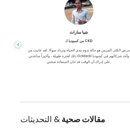
عارف حافظ
من بنغلاديش لتليف الكبد
نت لا تعرف أبدًا متى تأخذ الحياة منعطفًا خاطئًا ، عندما تم تشخيص إصابتي
مرض الكلى
تليف الكبد ، لم يكن لدي مكان أذهب إليه. كانت أموالي أقل ولم أكن أعرف
ماذا أفعل. تم الاتصال بي في نيويورك كشريك لـ GoMedii في بنغلاديش.
مقالات صحية
& التحديثات