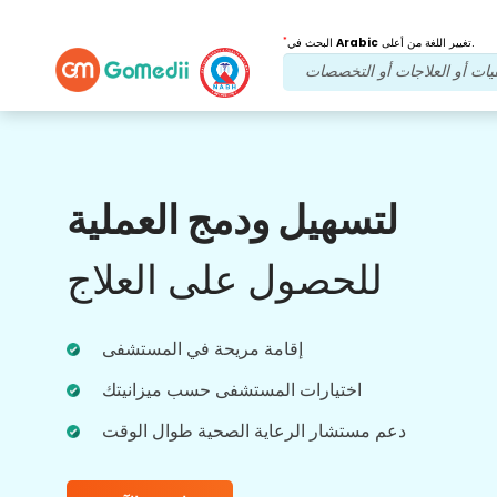
*
تغيير اللغة من أعلى.
Arabic
البحث في
فوائدنا
لتسهيل ودمج العملية
تطبيق متعدد اللغات
الدعم
للحصول على العلاج
قم بتنزيل تطبيقنا متعدد اللغات GoMedii الذي
يساعدك على مراقبة رحلة العلاج وتتبعها بشكل
إقامة مريحة في المستشفى
أفضل ودقة.
اختيارات المستشفى حسب ميزانيتك
دعم مستشار الرعاية الصحية طوال الوقت