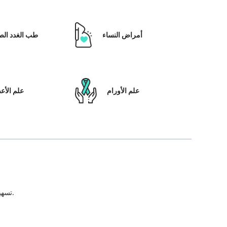
أمراض النساء
طب الغدد الص
علم الأورام
علم الأ
تسهيل علاج المريض ، بالإضافة إلى تمكينه بالحلول التي تعتمد على التكنولوجيا ونظام رعاية المرضى والشفافية في كل خطوة من خطوات رحلة العلاج.