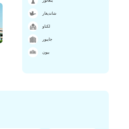
بنغالور
شانديغار
لكناو
جايبور
بيون