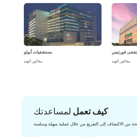
شفى فورتيس
مستشفيات أبولو
بنغالور
,
الهند
بنغالور
,
الهند
كيف تعمل
لمساعدتك