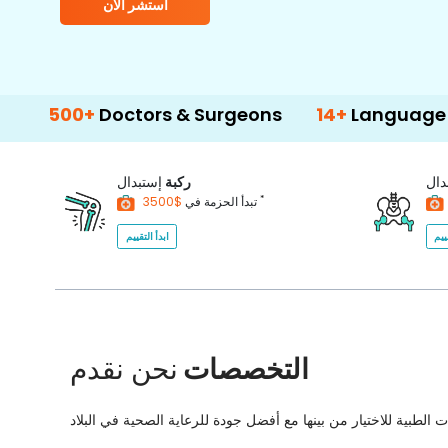
استشر الآن
Doctors & Surgeons
14+
Language Support
دال
ركبة
إستبدال
*
$3500
تبدأ الحزمة في
ييم
ابدأ التقييم
التخصصات
نحن نقدم