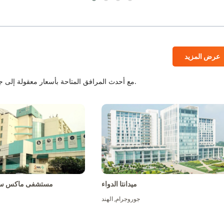
عرض المزيد
المستشفيات المعتمدة من JCI و NABH مع أحدث المرافق المتاحة بأسعار معقولة إلى جانب أفضل الطاقم الطبي.
ميدانتا الدواء
مستشفى ماكس سو
جوروجرام
,
الهند