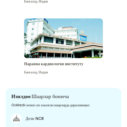
Бангалор
,
Индия
Нараяна кардиология институту
Бангалор
,
Индия
Изилдөө
Шаарлар боюнча
GoMedii менен сиз каалаган шаарларда дарыланыңыз
Дели NCR