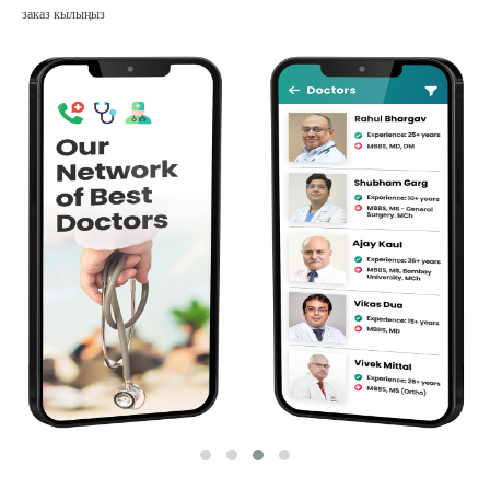
заказ кылыңыз