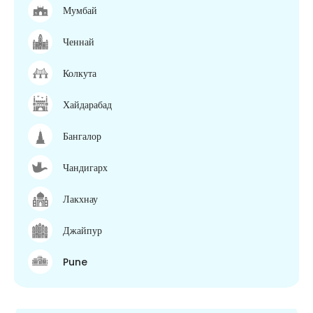
Мумбай
Ченнай
Колкута
Хайдарабад
Бангалор
Чандигарх
Лакхнау
Джайпур
Pune