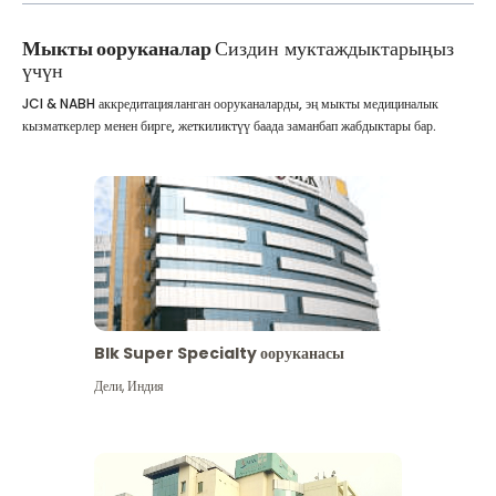
Мыкты ооруканалар
Сиздин муктаждыктарыңыз
үчүн
JCI & NABH аккредитацияланган ооруканаларды, эң мыкты медициналык
кызматкерлер менен бирге, жеткиликтүү баада заманбап жабдыктары бар.
Blk Super Specialty ооруканасы
Дели
,
Индия