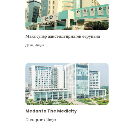
Макс супер адистештирилген оорукана
Дели
,
Индия
Medanta The Medicity
Gurugram
,
Индия