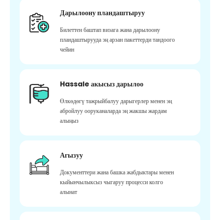
Дарылоону пландаштыруу
Билеттен баштап визага жана дарылоону
пландаштырууда эң арзан пакеттерди тандоого
чейин
Hassale акысыз дарылоо
Өлкөдөгү тажрыйбалуу дарыгерлер менен эң
абройлуу ооруканаларда эң жакшы жардам
алыңыз
Агызуу
Документтери жана башка жабдыктары менен
кыйынчылыксыз чыгаруу процесси колго
алынат