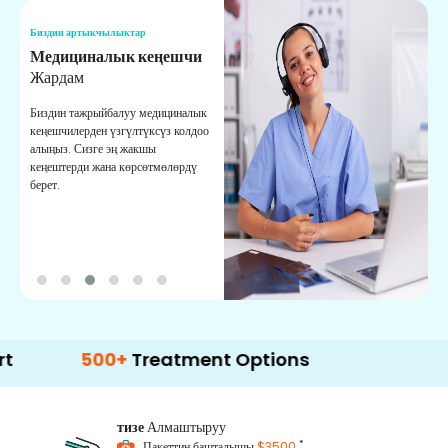
Биздин артыкчылыктар
Б
Медициналык кеңешчи
О
Жардам
К
Биздин тажрыйбалуу медициналык
Д
кеңешчилерден үзгүлтүксүз колдоо
ж
алыңыз. Сизге эң жакшы
р
кеңештерди жана көрсөтмөлөрдү
т
берет.
о
500+
Treatment Options
тизе
Алмаштыруу
*
Пакеттин башталышы
$3500