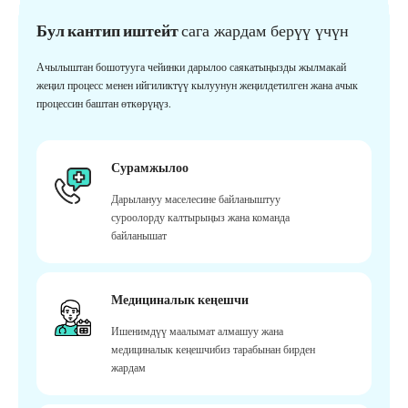
Бул кантип иштейт
сага жардам берүү үчүн
Ачылыштан бошотууга чейинки дарылоо саякатыңызды жылмакай
жеңил процесс менен ийгиликтүү кылуунун жеңилдетилген жана ачык
процессин баштан өткөрүңүз.
Сурамжылоо
Дарылануу маселесине байланыштуу
суроолорду калтырыңыз жана команда
байланышат
Медициналык кеңешчи
Ишенимдүү маалымат алмашуу жана
медициналык кеңешчибиз тарабынан бирден
жардам