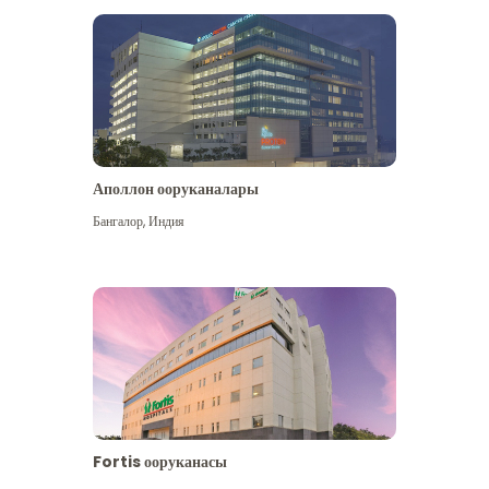
Аполлон ооруканалары
Көбүрөөк көрүү
Бангалор
,
Индия
Fortis ооруканасы