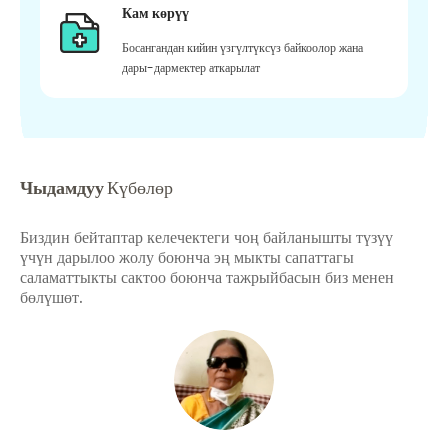
Кам көрүү
Босангандан кийин үзгүлтүксүз байкоолор жана
дары-дармектер аткарылат
Чыдамдуу
Күбөлөр
Биздин бейтаптар келечектеги чоң байланышты түзүү
үчүн дарылоо жолу боюнча эң мыкты сапаттагы
саламаттыкты сактоо боюнча тажрыйбасын биз менен
бөлүшөт.