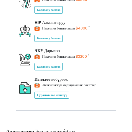
Баалоону баштоо
HIP
Алмаштыруу
*
Пакеттин башталышы
$4000
Баалоону баштоо
ЭКУ
Дарылоо
*
Пакеттин башталышы
$3200
Баалоону баштоо
Изилдөө
көбүрөөк
Жеткиликтүү медициналык пакеттер
Сурамжылоо жөнөтүү
Адистиктер
Биз сунуштайбыз