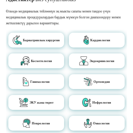
Өлкөдө медициналык тейлөөнүн эң мыкты сапаты менен тандоо үчүн
медициналык процедуралардын бардык мүмкүн болгон диапазондору менен
жеткиликтүү дарылоо варианттары.
Бариатриялык хирургия
Кардиология
Косметология
Эндокринология
Гинекология
Ортопедия
ЭКУ жана төрөт
Нефрология
Неврология
Онкология