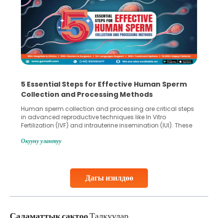
5 Essential Steps for Effective Human Sperm
Collection and Processing Methods
Human sperm collection and processing are critical steps
in advanced reproductive techniques like In Vitro
Fertilization (IVF) and intrauterine insemination (IUI). These
methods enable medical professionals to tackle fertility
Окууну улантуу
challenges and help couples achieve their dream of
parenthood. Skilled technicians collect sperm using
specialized procedures to ensure optimal quality. Once
collected, they process the
Дагы изилдөө
Continue Reading
Саламаттык сактоо
Талкуулар