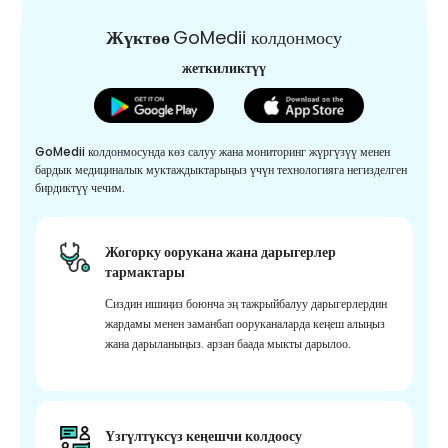
Жүктөө
GoMedii колдонмосу
жеткиликтүү
GoMedii колдонмосунда көз салуу жана мониторинг жүргүзүү менен
бардык медициналык муктаждыктарыңыз үчүн технологияга негизделген
бирдиктүү чечим.
Жогорку оорукана жана дарыгерлер
тармактары
Сиздин ишиңиз боюнча эң тажрыйбалуу дарыгерлердин
жардамы менен заманбап ооруканаларда кеңеш алыңыз
жана дарыланыңыз. арзан баада мыкты дарылоо.
Үзгүлтүксүз кеңешчи колдоосу