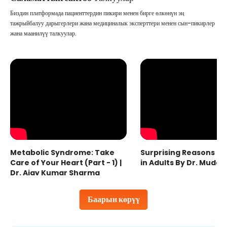
Биздин платформада пациенттердин пикири менен бирге өлкөнүн эң
тажрыйбалуу дарыгерлери жана медициналык эксперттери менен сын-пикирлер
жана маанилүү талкуулар.
Metabolic Syndrome: Take
Surprising Reasons fo
Care of Your Heart (Part - 1) |
in Adults By Dr. Mudas
Dr. Ajay Kumar Sharma
Баарын көрүү