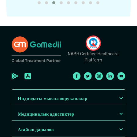
NABH Certified Healthcare
Platform
Индиядагы мыкты ооруканалар
Медициналык адистиктер
Атайын дарылоо