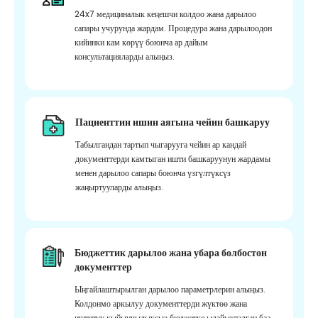
24x7 медициналык кеңешчи колдоо жана дарылоо
сапары учурунда жардам. Процедура жана дарылоодон
кийинки кам көрүү боюнча ар дайым
консультацияларды алыңыз.
Пациенттин ишин аягына чейин башкаруу
Табылгандан тартып чыгарууга чейин ар кандай
документтерди камтыган ишти башкаруунун жардамы
менен дарылоо сапары боюнча үзгүлтүксүз
жаңыртууларды алыңыз.
Бюджеттик дарылоо жана убара болбостон
документтер
Ыңгайлаштырылган дарылоо параметрлерин алыңыз.
Колдонмо аркылуу документтерди жүктөө жана
иштетүү кыйынчылыксыз бюджетке ылайыкталган баа