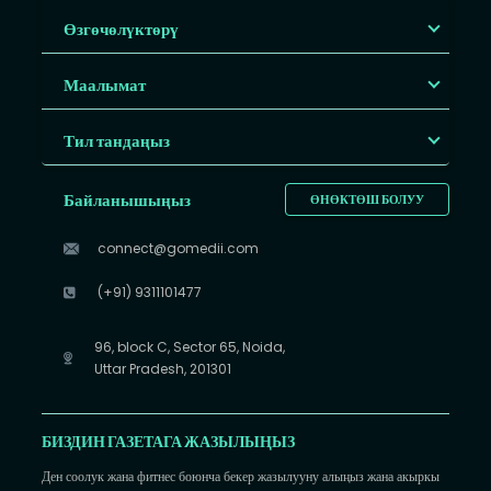
Өзгөчөлүктөрү
Маалымат
Тил тандаңыз
Байланышыңыз
ӨНӨКТӨШ БОЛУУ
connect@gomedii.com
(+91) 9311101477
96, block C, Sector 65, Noida,
Uttar Pradesh, 201301
БИЗДИН ГАЗЕТАГА ЖАЗЫЛЫҢЫЗ
Ден соолук жана фитнес боюнча бекер жазылууну алыңыз жана акыркы