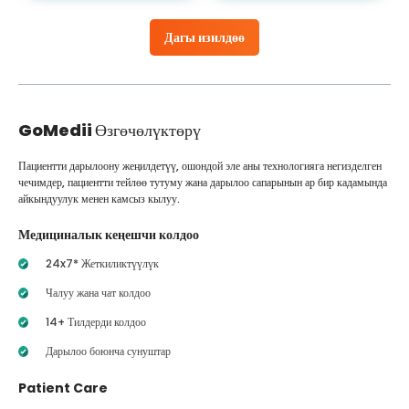
Дагы изилдөө
GoMedii
Өзгөчөлүктөрү
Пациентти дарылоону жеңилдетүү, ошондой эле аны технологияга негизделген
чечимдер, пациентти тейлөө тутуму жана дарылоо сапарынын ар бир кадамында
айкындуулук менен камсыз кылуу.
Медициналык кеңешчи колдоо
24x7* Жеткиликтүүлүк
Чалуу жана чат колдоо
14+ Тилдерди колдоо
Дарылоо боюнча сунуштар
Patient Care