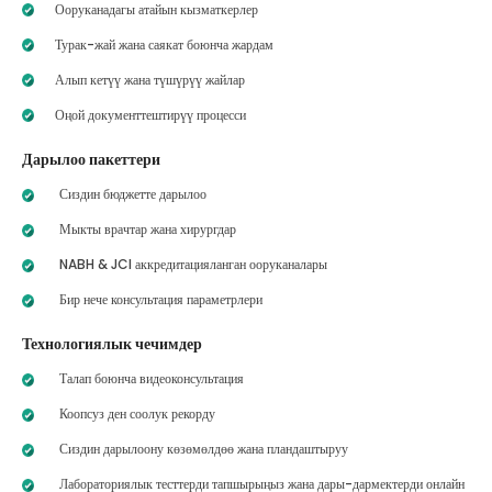
Ооруканадагы атайын кызматкерлер
Турак-жай жана саякат боюнча жардам
Алып кетүү жана түшүрүү жайлар
Оңой документтештирүү процесси
Дарылоо пакеттери
Сиздин бюджетте дарылоо
Мыкты врачтар жана хирургдар
NABH & JCI аккредитацияланган ооруканалары
Бир нече консультация параметрлери
Технологиялык чечимдер
Талап боюнча видеоконсультация
Коопсуз ден соолук рекорду
Сиздин дарылоону көзөмөлдөө жана пландаштыруу
Лабораториялык тесттерди тапшырыңыз жана дары-дармектерди онлайн