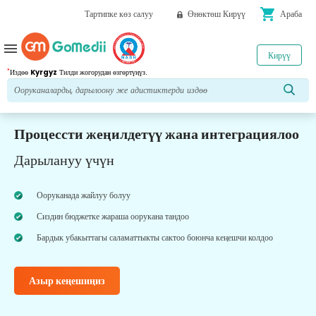
shopping_cart
Тартипке көз салуу
Өнөктөш Кирүү
Араба
menu
Кирүү
*
Издөө
Kyrgyz
Тилди жогорудан өзгөртүңүз.
Процессти жеңилдетүү жана интеграциялоо
Дарылануу үчүн
Ооруканада жайлуу болуу
Сиздин бюджетке жараша оорукана тандоо
Бардык убакыттагы саламаттыкты сактоо боюнча кеңешчи колдоо
Азыр кеңешиңиз