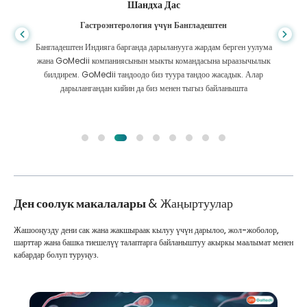
Шандха Дас
Гастроэнтерология үчүн Бангладештен
Бангладештен Индияга барганда дарыланууга жардам берген уулума
жана GoMedii компаниясынын мыкты командасына ыраазычылык
билдирем. GoMedii тандоодо биз туура тандоо жасадык. Алар
дарылангандан кийин да биз менен тыгыз байланышта
Ден соолук макалалары
& Жаңыртуулар
Жашооңузду дени сак жана жакшыраак кылуу үчүн дарылоо, жол-жоболор,
шарттар жана башка тиешелүү талаптарга байланыштуу акыркы маалымат менен
кабардар болуп туруңуз.